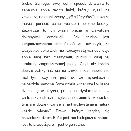
Siebie Samego, Swój cel i sposób działania to
zapewnia sobie takich ludzi, którzy wyszli na
zewnątrz, na grunt zwany „
tylko Chrystus”
i zawsze
musieli ponosić pełne, wielkie i bolesne koszty.
Zazwyczaj to ich właśni bracia w Chrystusie
dokonywali egzekucji… Jak trudno jest
zorganizowanemu chrześcijaństwu uwierzyć, że
wszystko, cokolwiek ma rzeczywistą wartość daje
sobie radę bez maszynerii, publiki i całej tej
struktury zorganizowanej pracy! Czyż nie byłoby
dobrze zatrzymać się na chwilę i zastanowić się
nad tym, czy nie jest tak, że największe i
najbardziej owocne Boże dzieła w naturze i w łasce
dzieją się w ukryciu, po cichu, dyskretnie i – w
wielu przypadkach – wykonane, zanim ktokolwiek o
tym się dowie? Co ze zmartwychwstaniem natury
każdej wiosny? Prawo, którym rządzą się
największe dzieła Boże jest ma biologiczną naturę:
jest to prawo Życia – jest organiczne.