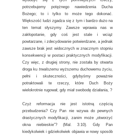
potrzebujemy potężnego nawiedzenia Ducha
Bożego; to i tylko to może tego dokonać.
Większość ludzi zgadza się z tym i bardzo dużo na
ten temat słyszymy. Zawsze wprawia nas w
zakłopotanie, gdy coś jest stale i wciąż
powtarzane, i zdecydowanie potwierdzane, a jednak
zawsze brak jest widocznych w znacznym stopniu
konsekwencji w postaci praktycznych modyfikacji.
Czy więc, z drugiej strony, nie została by otwarta
droga ku
trwalszemu
wyższemu duchowemu życiu,
pełni i skuteczności, gdybyśmy poważnie
potraktowali te rzeczy, które Duch Boży
wielokrotnie rugował, gdy miał swobodę działania, ?
Czyż reformacja nie jest istotną częścią
przebudzenia? Czy Pan nie wzywa do pewnych
drastycznych modyfikacji, zanim może „otworzyć
okna niebieskie”? (Mal. 3:10). Gdy Pan
kiedykolwiek i gdziekolwiek objawia w nowy sposób