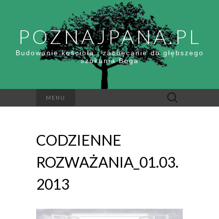
POZNAJPANA.PL
Budowanie kościoła i zachęcanie do głębszego
szukania Boga
Szukaj:
MENU
CODZIENNE
ROZWAŻANIA_01.03.
2013