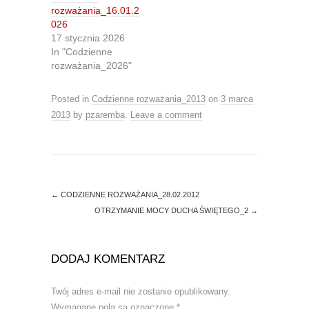
r
o
rozważania_16.01.2
(
k
O
(
026
p
O
17 stycznia 2026
e
p
n
e
In "Codzienne
s
n
rozważania_2026"
i
s
n
i
n
n
e
n
Posted in
Codzienne rozważania_2013
on
3 marca
w
e
w
w
2013
by
pzaremba
.
Leave a comment
i
w
n
i
d
n
o
d
w
o
)
w
)
←
CODZIENNE ROZWAŻANIA_28.02.2012
OTRZYMANIE MOCY DUCHA ŚWIĘTEGO_2
→
DODAJ KOMENTARZ
Twój adres e-mail nie zostanie opublikowany.
Wymagane pola są oznaczone
*