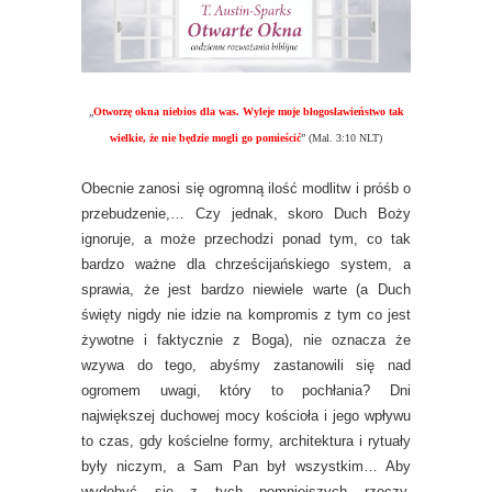
„
Otworzę okna niebios dla was. Wyleje moje błogosławieństwo tak
wielkie, że nie będzie mogli go pomieścić
” (Mal. 3:10 NLT)
Obecnie zanosi się ogromną ilość modlitw i próśb o
przebudzenie,… Czy jednak, skoro Duch Boży
ignoruje, a może przechodzi ponad tym, co tak
bardzo ważne dla chrześcijańskiego system, a
sprawia, że jest bardzo niewiele warte (a Duch
święty nigdy nie idzie na kompromis z tym co jest
żywotne i faktycznie z Boga), nie oznacza że
wzywa do tego, abyśmy zastanowili się nad
ogromem uwagi, który to pochłania? Dni
największej duchowej mocy kościoła i jego wpływu
to czas, gdy kościelne formy, architektura i rytuały
były niczym, a Sam Pan był wszystkim… Aby
wydobyć się z tych pomniejszych rzeczy,