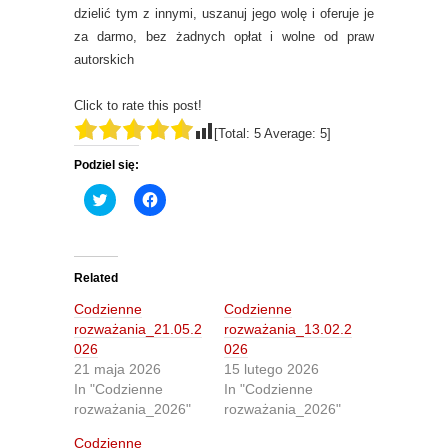
dzielić tym z innymi, uszanuj jego wolę i oferuje je
za darmo, bez żadnych opłat i wolne od praw
autorskich
Click to rate this post!
[Total:
5
Average:
5
]
Podziel się:
C
C
l
l
i
i
c
c
k
k
t
t
o
o
Related
s
s
h
h
Codzienne
Codzienne
a
a
r
r
rozważania_21.05.2
rozważania_13.02.2
e
e
026
026
o
o
n
n
21 maja 2026
15 lutego 2026
T
F
In "Codzienne
In "Codzienne
w
a
i
c
rozważania_2026"
rozważania_2026"
t
e
t
b
Codzienne
e
o