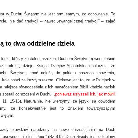
zest w Duchu Świętym nie jest tym samym, co odnowienie. To
ie, nie dać tradycji – nawet „ewangelicznej tradycji” – zająć
są to dwa oddzielne dzieła
 ludzi, którzy zostali ochrzczeni Duchem Świętym równocześnie
e tak się dzieje. Księga Dziejów Apostolskich pokazuje, że
uchu Świętym, choć należą do pakietu naszego zbawienia,
j kolejności za każdym razem. Ciekawe jest to, że w Dziejach w
 miejsce równocześnie z ich nawróceniem Biblii kładzie nacisk
ie zostali ochrzczeni w Duchu: „
ponieważ usłyszeli ich, jak mówili
; 11. 15-16). Naturalnie, nie wierzymy, że języki są dowodem
zimy, że konsekwentnie jest to znakiem towarzyszącym
Świętym.
każdy prawdziwi narodzony na nowo chrześcijanin ma Duch
tusowego, nie jest Jego” (Rz 8:9). Duch Święty jest udzielany