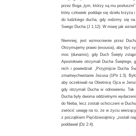
przez Boga „tym, którzy są mu posłuszni”
który człowiek poddaje się dziełu krzyża
do ludzkiego ducha, gdy rodzimy się n
Swego Ducha (J 1:12). W miarę jak wzras
Niemniej, jest wzmocnienie przez Duc
Otrzymujemy prawo (exousia), aby być s
moc (dunamis), gdy Duch Święty zstąpi
Apostołowie otrzymali Ducha Świętego, g
nich i powiedział: „Przyjmijcie Ducha Ś
zmartwychwstanie Jezusa (1Ptr 1:3). Było
aby oczekiwali na Obietnicę Ojca w Jeroz
gdy otrzymali Ducha w odnowieniu. Tak 
Ducha były dwoma oddzielnymi wydarzenia
do Nieba, lecz zostali ochrzczeni w Duch
zwrócić uwagę na to, że w życiu wierzący
z początkiem Pięćdziesiątnicy „zostali n
poddawał (Dz 2:4).