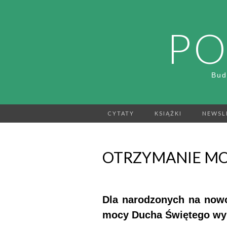
PO
Bud
CYTATY
KSIĄŻKI
NEWSL
OTRZYMANIE MO
Dla narodzonych na nowo
mocy Ducha Świętego wym