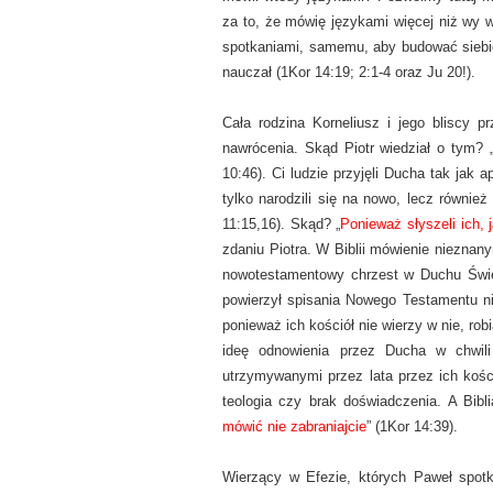
za to, że mówię językami więcej niż wy w
spotkaniami, samemu, aby budować siebie 
nauczał (1Kor 14:19; 2:1-4 oraz Ju 20!).
Cała rodzina Korneliusz i jego bliscy 
nawrócenia. Skąd Piotr wiedział o tym? 
10:46). Ci ludzie przyjęli Ducha tak jak a
tylko narodzili się na nowo, lecz równ
11:15,16). Skąd? „
Ponieważ słyszeli ich, j
zdaniu Piotra. W Biblii mówienie nieznany
nowotestamentowy chrzest w Duchu Świę
powierzył spisania Nowego Testamentu nik
ponieważ ich kościół nie wierzy w nie, rob
ideę odnowienia przez Ducha w chwili
utrzymywanymi przez lata przez ich kości
teologia czy brak doświadczenia. A Bibl
mówić nie zabraniajcie
” (1Kor 14:39).
Wierzący w Efezie, których Paweł spotk