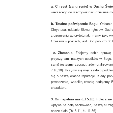
a. Chrzest (zanurzenie) w Duchu Święty
wierzącego do rzeczywistości działania m
b. Totalne poświęcenie Bogu.
Oddanie 
Chrystusa; oddanie Słowu i głosowi Duch
zrozumieniu autorytetu jaki mamy jako wi
Czasami w postach, jeśli Bóg pobudzi do 
c. Złamanie.
Zdajemy sobie sprawę z
przyczynami naszych upadków w Bogu. 
sami) jesteśmy zepsuci, zdemoralizowani
7:18,19). Uczymy się więc szybko poddaw
się o naszą własną reputację. Kiedy po
powodzenie, wszelką chwałę oddajemy Bo
charakteru.
9. On napełnia nas (Ef 5:18).
Poleca się 
wpływa na całą osobowość, naszą służbę
nasze ciała (Rz 8:11, Łu 11:36).