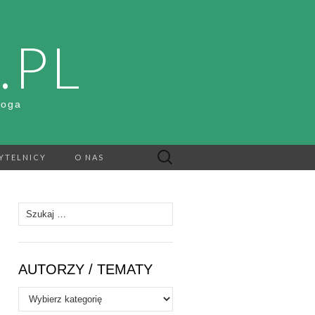
.PL
Boga
Szukaj:
YTELNICY
O NAS
Szukaj:
AUTORZY / TEMATY
Autorzy
/