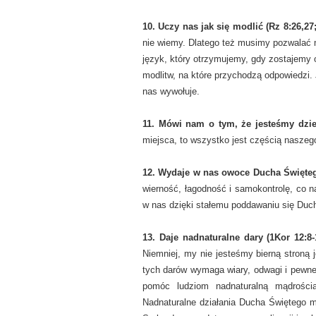
10. Uczy nas jak się modlić (Rz 8:26,27;
nie wiemy. Dlatego też musimy pozwalać 
język, który otrzymujemy, gdy zostajemy
modlitw, na które przychodzą odpowiedzi.
nas wywołuje.
11. Mówi nam o tym, że jesteśmy dzie
miejsca, to wszystko jest częścią naszeg
12. Wydaje w nas owoce Ducha Święte
wierność, łagodność i samokontrolę, co 
w nas dzięki stałemu poddawaniu się Du
13. Daje nadnaturalne dary (1Kor 12:8-
Niemniej, my nie jesteśmy bierną stroną 
tych darów wymaga wiary, odwagi i pewne
pomóc ludziom nadnaturalną mądrości
Nadnaturalne działania Ducha Świętego ma