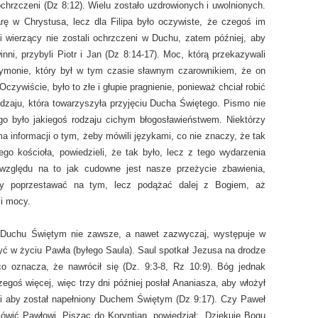
 ochrzczeni (Dz 8:12). Wielu zostało uzdrowionych i uwolnionych.
arę w Chrystusa, lecz dla Filipa było oczywiste, że czegoś im
i wierzący nie zostali ochrzczeni w Duchu, zatem później, aby
ni, przybyli Piotr i Jan (Dz 8:14-17). Moc, którą przekazywali
Szymonie, który był w tym czasie sławnym czarownikiem, że on
czywiście, było to złe i głupie pragnienie, ponieważ chciał robić
zaju, która towarzyszyła przyjęciu Ducha Świętego. Pismo nie
go było jakiegoś rodzaju cichym błogosławieństwem. Niektórzy
a informacji o tym, żeby mówili językami, co nie znaczy, że tak
zego kościoła, powiedzieli, że tak było, lecz z tego wydarzenia
względu na to jak cudowne jest nasze przeżycie zbawienia,
my poprzestawać na tym, lecz podążać dalej z Bogiem, aż
i mocy.
 Duchu Świętym nie zawsze, a nawet zazwyczaj, występuje w
ć w życiu Pawła (byłego Saula). Saul spotkał Jezusa na drodze
 oznacza, że nawrócił się (Dz. 9:3-8, Rz 10:9). Bóg jednak
egoś więcej, więc trzy dni później posłał Ananiasza, aby włożył
 i aby został napełniony Duchem Świętym (Dz 9:17). Czy Paweł
wić Pawłowi. Pisząc do Koryntian, powiedział: „Dziękuję Bogu