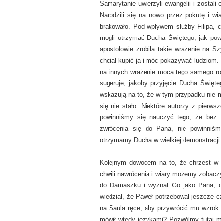
Samarytanie uwierzyli ewangelii i zostali
Narodzili się na nowo przez pokutę i wi
brakowało. Pod wpływem służby Filipa, c
mogli otrzymać Ducha Świętego, jak powin
apostołowie zrobiła takie wrażenie na 
chciał kupić ją i móc pokazywać ludziom. O
na innych wrażenie mocą tego samego rod
sugeruje, jakoby przyjęcie Ducha Święte
wskazują na to, że w tym przypadku nie m
się nie stało. Niektóre autorzy z pierws
powinniśmy się nauczyć tego, że bez 
zwrócenia się do Pana, nie powinniś
otrzymamy Ducha w wielkiej demonstracji 
Kolejnym dowodem na to, że chrzest w
chwili nawrócenia i wiary możemy zobaczy
do Damaszku i wyznał Go jako Pana, co
wiedział, że Paweł potrzebował jeszcze cz
na Saula ręce, aby przywrócić mu wzrok
mówił wtedy językami? Pozwólmy tutaj mó