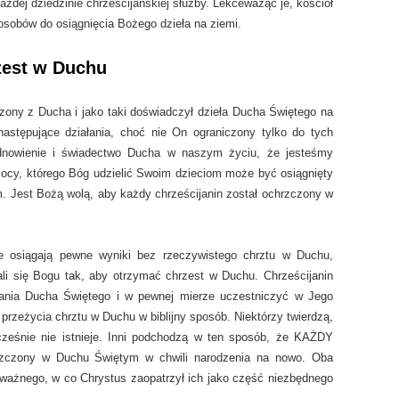
ażdej dziedzinie chrześcijańskiej służby. Lekceważąc je, kościół
obów do osiągnięcia Bożego dzieła na ziemi.
zest w Duchu
zony z Ducha i jako taki doświadczył dzieła Ducha Świętego na
stępujące działania, choć nie On ograniczony tylko do tych
dnowienie i świadectwo Ducha w naszym życiu, że jesteśmy
ocy, którego Bóg udzielić Swoim dzieciom może być osiągnięty
. Jest Bożą wolą, aby każdy chrześcijanin został ochrzczony w
ie osiągają pewne wyniki bez rzeczywistego chrztu w Duchu,
ali się Bogu tak, aby otrzymać chrzest w Duchu. Chrześcijanin
ania Ducha Świętego i w pewnej mierze uczestniczyć w Jego
 przeżycia chrztu w Duchu w biblijny sposób. Niektórzy twierdzą,
ześnie nie istnieje. Inni podchodzą w ten sposób, że KAŻDY
hrzczony w Duchu Świętym w chwili narodzenia na nowo. Oba
ważnego, w co Chrystus zaopatrzył ich jako część niezbędnego