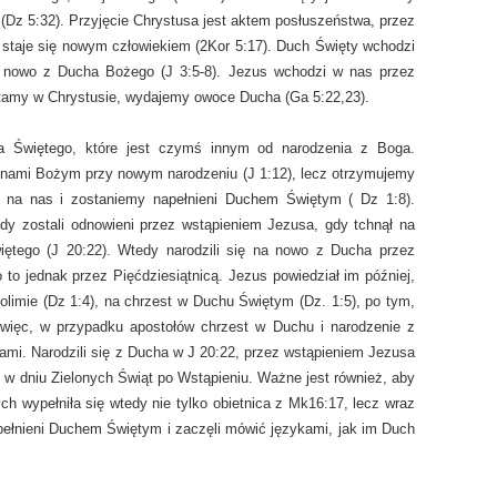
 (Dz 5:32). Przyjęcie Chrystusa jest aktem posłuszeństwa, przez
 i staje się nowym człowiekiem (2Kor 5:17). Duch Święty wchodzi
a nowo z Ducha Bożego (J 3:5-8). Jezus wchodzi w nas przez
tamy w Chrystusie, wydajemy owoce Ducha (Ga 5:22,23).
ha Świętego, które jest czymś innym od narodzenia z Boga.
ynami Bożym przy nowym narodzeniu (J 1:12), lecz otrzymujemy
 na nas i zostaniemy napełnieni Duchem Świętym ( Dz 1:8).
dy zostali odnowieni przez wstąpieniem Jezusa, gdy tchnął na
więtego (J 20:22). Wtedy narodzili się na nowo z Ducha przez
 to jednak przez Pięćdziesiątnicą. Jezus powiedział im później,
olimie (Dz 1:4), na chrzest w Duchu Świętym (Dz. 1:5), po tym,
więc, w przypadku apostołów chrzest w Duchu i narodzenie z
mi. Narodzili się z Ducha w J 20:22, przez wstąpieniem Jezusa
u w dniu Zielonych Świąt po Wstąpieniu. Ważne jest również, aby
ch wypełniła się wtedy nie tylko obietnica z Mk16:17, lecz wraz
apełnieni Duchem Świętym i zaczęli mówić językami, jak im Duch