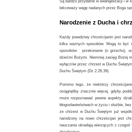
Są bardzo przydatne w ewangelizacji i w k
lekceważy wagę nadanych przez Boga spos
Narodzenie z Ducha i chr
Każdy prawdziwy chrześcijanin jest narod
kilka ważnych sposobów. Mogą to być na
sposobów: przekonanie (o grzechu), o
dziećmi Bożymi. Niemniej zasięg Bożej m
wyłącznie przez chrzest w Duchu Świętym
Duchu Świętym (Dz 2:28,39).
Pomimo tego, że niektórzy chrześcijan
osiągnęliby znacznie więcej, gdyby podd
może rozpoznawać pewne aspekty dział
błogosławieństwach w życiu i służbie, bez
że chrzest w Duchu Świętym już współc
narodzony na nowo chrześcijan jest c
nauczania okradają wierzących z czegoś 
dziedzictwa.