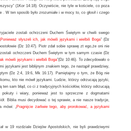
szyscy” (1Kor 14:18). Oczywiście, nie tyle w kościele, co poza
. W ten sposób było zrozumiałe i w mocy to, co głosił i czego
przyjaciele zostali ochrzczeni Duchem Świętym w chwili swego
„
Ponieważ słyszeli ich, jak mówili językami i wielbili Boga
” (Dz
postołowie (Dz 10:47). Piotr zdał sobie sprawę zt ego,że oni nie
ież zostali ochrzczeni Duchem Świętym w tym samym czasie (Dz
ak mówili językami i wielbili Boga
”(Dz 10:46). To zdecydowało o
mi językami jest biblijnym znakiem tego, że nastąpił prawdziwy,
tym (Dz 2:4, 19:6, Mk 16:17). Pamiętajmy o tym, że Bóg nie
omu, kto nie mówił językami. Ludzie, którzy odrzucają języki,
ią ten sam błąd, co ci z tradycyjnych kościołów, którzy odrzucają
 pokuty i wiary, ponieważ jest to sprzeczne z dogmatami
ół. Biblia musi decydować o tej sprawie, a nie nasze tradycje,
ia mówi: „
Pragnijcie żarliwie tego, aby prorokować, a językami
ał w 19 rozdziale Dziejów Apostolskich, nie byli prawdziwymi