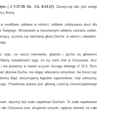
m ( J 7:37-39; Dz. 1:5, 8:14-17).
Zazwyczaj taki jest wstęp
ocy Bożej
w modlitwie, oddanie w miłości; oddanie zdobywaniu dusz dla
a Świętego. Wzrastanie w nieustannym oddaniu uniżaniu siebie,
erzący, uczeniu się słuchania głosu Ducha, w wierze i odwadze.
tego.
 tego, że nasza samowola, głupota i pycha są głównymi
Mamy świadomość tego, że my sami (nie w Chrystusie, lecz
 i nie jesteśmy w stanie uczynić niczego dobrego (J 15:5, Rzm
ać głosowi Ducha, nie ufając własnemu umysłowi, nie troszcząc
pełnimy błąd, otrzymujemy łagodne napomnienie. Gdy odnosimy
gu. Prawdziwa pokora jest główną częścią chrześcijańskiego
nam, abyśmy byli stale napełniani Duchem. To stałe napełnianie
 dla Chrystusa oraz skupienie umysłu; wpływa również na całe