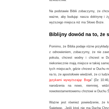
Na podstawie Biblii zobaczymy, że chr
ważne, aby budując nasza doktrynę i życ
wyższego miejsca niż ma Słowo Boże.
Biblijny dowód na to, że 
Pomimo, że Biblia podaje różne przykłady
z odnowieniem, zobaczymy, że nie zawsz
pokuta, chrzest wodny i chrzest w D
niekoniecznie mają miejsce w takiej same
tych miejscach, gdzie chrzest w Duchu ma
na to, że apostołowie wiedzieli, że ci ludz
językami wywyższając Bog
a” (Dz 10:46
narodzenia na nowo, niemniej, wid
nowotestamentowemu chrztowi w Duchu 
Ważne jest również powiedzenie, że 
Świętego. „Jeśli ktoś nie ma Ducha Chrys