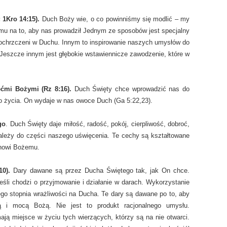
 1Kro 14:15).
Duch Boży wie, o co powinniśmy się modlić – my
mu na to, aby nas prowadził Jednym ze sposobów jest specjalny
 ochrzczeni w Duchu. Innym to inspirowanie naszych umysłów do
 Jeszcze innym jest głębokie wstawiennicze zawodzenie, które w
ćmi Bożymi (Rz 8:16).
Duch Święty chce wprowadzić nas do
o życia. On wydaje w nas owoce Duch (Ga 5:22,23).
go
. Duch Święty daje miłość, radość, pokój, cierpliwość, dobroć,
należy do części naszego uświęcenia. Te cechy są kształtowane
chowi Bożemu.
10).
Dary dawane są przez Ducha Świętego tak, jak On chce.
jeśli chodzi o przyjmowanie i działanie w darach. Wykorzystanie
go stopnia wrażliwości na Ducha. Te dary są dawane po to, aby
ą i mocą Bożą. Nie jest to produkt racjonalnego umysłu.
ją miejsce w życiu tych wierzących, którzy są na nie otwarci.