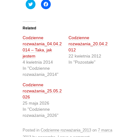
C
C
l
l
i
i
c
c
k
k
t
t
o
o
Related
s
s
h
h
Codzienne
Codzienne
a
a
r
r
rozważania_04.04.2
rozważania_20.04.2
e
e
014 – Taka, jak
012
o
o
n
n
jestem
22 kwietnia 2012
T
F
4 kwietnia 2014
In "Pozostałe"
w
a
i
c
In "Codzienne
t
e
rozważania_2014"
t
b
e
o
r
o
Codzienne
(
k
O
(
rozważania_25.05.2
p
O
026
e
p
n
e
25 maja 2026
s
n
In "Codzienne
i
s
n
i
rozważania_2026"
n
n
e
n
w
e
Posted in
w
Codzienne rozważania_2013
w
on
7 marca
i
w