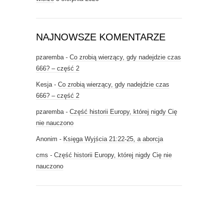
NAJNOWSZE KOMENTARZE
pzaremba
-
Co zrobią wierzący, gdy nadejdzie czas
666? – część 2
Kesja
-
Co zrobią wierzący, gdy nadejdzie czas
666? – część 2
pzaremba
-
Część historii Europy, której nigdy Cię
nie nauczono
Anonim
-
Księga Wyjścia 21:22-25, a aborcja
cms
-
Część historii Europy, której nigdy Cię nie
nauczono