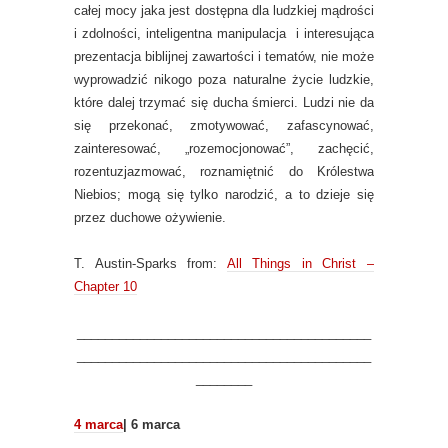
całej mocy jaka jest dostępna dla ludzkiej mądrości
i zdolności, inteligentna manipulacja i interesująca
prezentacja biblijnej zawartości i tematów, nie może
wyprowadzić nikogo poza naturalne życie ludzkie,
które dalej trzymać się ducha śmierci. Ludzi nie da
się przekonać, zmotywować, zafascynować,
zainteresować, „rozemocjonować”, zachęcić,
rozentuzjazmować, roznamiętnić do Królestwa
Niebios; mogą się tylko narodzić, a to dzieje się
przez duchowe ożywienie.
T. Austin-Sparks from:
All Things in Christ –
Chapter 10
__________________________________________
__________________________________________
________
4 marca
| 6 marca