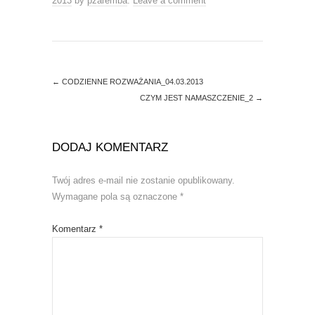
2013
by
pzaremba
.
Leave a comment
n
i
d
n
o
d
w
o
)
w
)
←
CODZIENNE ROZWAŻANIA_04.03.2013
CZYM JEST NAMASZCZENIE_2
→
DODAJ KOMENTARZ
Twój adres e-mail nie zostanie opublikowany.
Wymagane pola są oznaczone
*
Komentarz
*