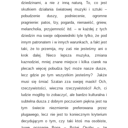
dziedzinami, a nie z inną naturą. To, co jest
skutkiem działania światowej muzyki i sztuki –
pobudzenie duszy, podniecenie, ogromne
pragnienie: patos, łzy, pogarda, nienawiść, gniew,
melancholia, przyjemność itd. – w każdej z tych
dziedzin ma swoje odpowiedniki tyle tylko, że pod
innym patronatem i w innych warunkach, a fakt jest
taki, że to przemija, my zaś nie jesteśmy ani o
krok dalej. Nieco lepsza muzyka, zmiana
kaznodziei, mniej znane miejsce i kilka ciarek na
plecach więcej pobudza być może nasze dusze,
lecz gdzie po tym wszystkim jesteśmy? Jakże
musi się śmiać Szatan zza swojej maski! Och,
rzeczywistości, wieczna rzeczywistości! Ach, ci
ludzie mogliby to zobaczyć, ale bardzo kulturalna i
subtelna dusza z dobrym poczuciem piękna jest na
tym świecie niezmiernie preferowana przez
plugawego, lecz nie jest to koniecznym kryterium
decydującym o tym, czy taki ktoś ma osobiste,
żywe poznanie Boga – Bożej Osoby – że