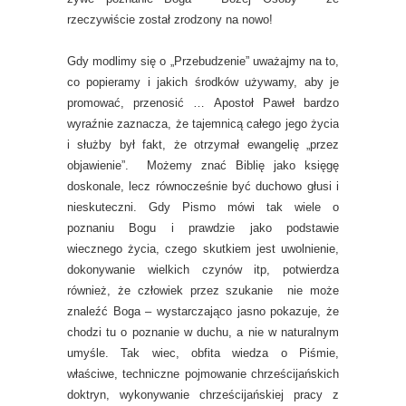
rzeczywiście został zrodzony na nowo!
Gdy modlimy się o „Przebudzenie” uważajmy na to,
co popieramy i jakich środków używamy, aby je
promować, przenosić … Apostoł Paweł bardzo
wyraźnie zaznacza, że tajemnicą całego jego życia
i służby był fakt, że otrzymał ewangelię „przez
objawienie”. Możemy znać Biblię jako księgę
doskonale, lecz równocześnie być duchowo głusi i
nieskuteczni. Gdy Pismo mówi tak wiele o
poznaniu Bogu i prawdzie jako podstawie
wiecznego życia, czego skutkiem jest uwolnienie,
dokonywanie wielkich czynów itp, potwierdza
również, że człowiek przez szukanie nie może
znaleźć Boga – wystarczająco jasno pokazuje, że
chodzi tu o poznanie w duchu, a nie w naturalnym
umyśle. Tak wiec, obfita wiedza o Piśmie,
właściwe, techniczne pojmowanie chrześcijańskich
doktryn, wykonywanie chrześcijańskiej pracy z