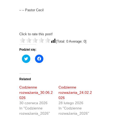
– – Pastor Cecil
Click to rate this post!
[Total:
0
Average:
0
]
Podziel się:
C
C
l
l
i
i
c
c
k
k
t
t
o
o
Related
s
s
h
h
Codzienne
Codzienne
a
a
r
r
rozważania_30.06.2
rozważania_24.02.2
e
e
026
026
o
o
n
n
30 czerwca 2026
28 lutego 2026
T
F
In "Codzienne
In "Codzienne
w
a
i
c
rozważania_2026"
rozważania_2026"
t
e