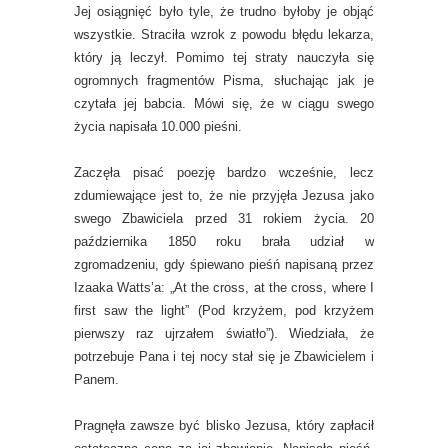
Jej osiągnięć było tyle, że trudno byłoby je objąć
wszystkie. Straciła wzrok z powodu błędu lekarza,
który ją leczył. Pomimo tej straty nauczyła się
ogromnych fragmentów Pisma, słuchając jak je
czytała jej babcia. Mówi się, że w ciągu swego
życia napisała 10.000 pieśni.
Zaczęła pisać poezję bardzo wcześnie, lecz
zdumiewające jest to, że nie przyjęła Jezusa jako
swego Zbawiciela przed 31 rokiem życia. 20
października 1850 roku brała udział w
zgromadzeniu, gdy śpiewano pieśń napisaną przez
Izaaka Watts’a: „At the cross, at the cross, where I
first saw the light” (Pod krzyżem, pod krzyżem
pierwszy raz ujrzałem światło”). Wiedziała, że
potrzebuje Pana i tej nocy stał się je Zbawicielem i
Panem.
Pragnęła zawsze być blisko Jezusa, który zapłacił