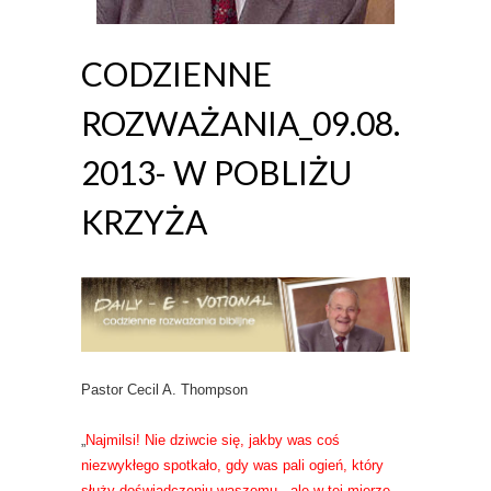
CODZIENNE
ROZWAŻANIA_09.08.
2013- W POBLIŻU
KRZYŻA
Pastor Cecil A. Thompson
„
Najmilsi! Nie dziwcie się, jakby was coś
niezwykłego spotkało, gdy was pali ogień, który
służy doświadczeniu waszemu, ale w tej mierze,