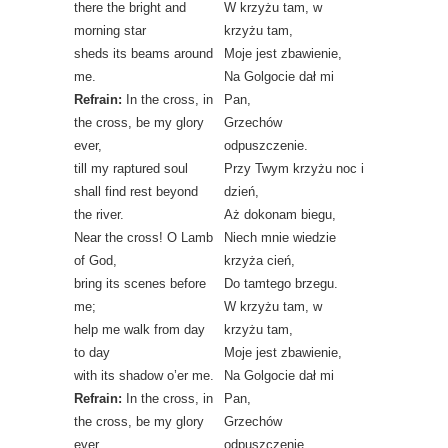
there the bright and
W krzyżu tam, w
morning star
krzyżu tam,
sheds its beams around
Moje jest zbawienie,
me.
Na Golgocie dał mi
Refrain:
In the cross, in
Pan,
the cross, be my glory
Grzechów
ever,
odpuszczenie.
till my raptured soul
Przy Twym krzyżu noc i
shall find rest beyond
dzień,
the river.
Aż dokonam biegu,
Near the cross! O Lamb
Niech mnie wiedzie
of God,
krzyża cień,
bring its scenes before
Do tamtego brzegu.
me;
W krzyżu tam, w
help me walk from day
krzyżu tam,
to day
Moje jest zbawienie,
with its shadow o’er me.
Na Golgocie dał mi
Refrain:
In the cross, in
Pan,
the cross, be my glory
Grzechów
ever,
odpuszczenie.