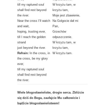
till my raptured soul
W krzyżu tam, w
shall find rest beyond
krzyżu tam,
the river.
Moje jest zbawienie,
Near the cross I’ll watch
Na Golgocie dał mi
and wait,
Pan,
hoping, trusting ever,
Grzechów
till I reach the golden
odpuszczenie.
strand
W krzyżu tam, w
just beyond the river.
krzyżu tam,
Refrain:
In the cross, in
W krzyżu tam.
the cross, be my glory
ever,
till my raptured soul
shall find rest beyond
the river.
Wiele błogosławieństw, drogie serca. Zbliżcie
się dziś do Boga, zaufajcie Mu całkowicie i
bądźcie błogosławieństwem!