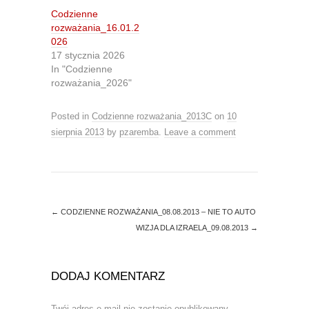
t
b
Codzienne
e
o
r
o
rozważania_16.01.2
(
k
O
(
026
p
O
17 stycznia 2026
e
p
n
e
In "Codzienne
s
n
rozważania_2026"
i
s
n
i
n
n
e
n
Posted in
Codzienne rozważania_2013C
on
10
w
e
w
w
sierpnia 2013
by
pzaremba
.
Leave a comment
i
w
n
i
d
n
o
d
w
o
)
w
)
←
CODZIENNE ROZWAŻANIA_08.08.2013 – NIE TO AUTO
WIZJA DLA IZRAELA_09.08.2013
→
DODAJ KOMENTARZ
Twój adres e-mail nie zostanie opublikowany.