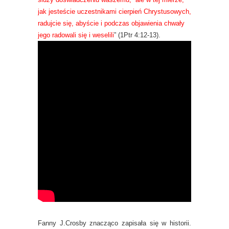
jak jesteście uczestnikami cierpień Chrystusowych,
radujcie się, abyście i podczas objawienia chwały
jego radowali się i weselili
” (1Ptr 4:12-13).
Fanny J.Crosby znacząco zapisała się w historii.