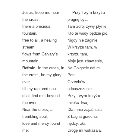
Jesus, keep me near
Przy Twym krzyżu
the cross;
pragnę być,
there a precious
Tam zdrój żywy płynie,
fountain,
Kto te wody będzie pić,
free to all, a healing
Nigdy nie zaginie.
stream,
W krzyżu tam, w
flows from Calvary’s
krzyżu tam,
mountain.
Moje jest zbawienie,
Refrain
: In the cross, in
Na Golgocie dał mi
the cross, be my glory
Pan,
ever,
Grzechów
till my raptured soul
odpuszczenie.
shall find rest beyond
Przy Twym krzyżu
the river.
miłość Twa,
Near the cross, a
Dla mnie zajaśniała,
trembling soul,
Z bagna grzechu,
love and mercy found
nędzy, zła,
me;
Drogę mi wskazała.