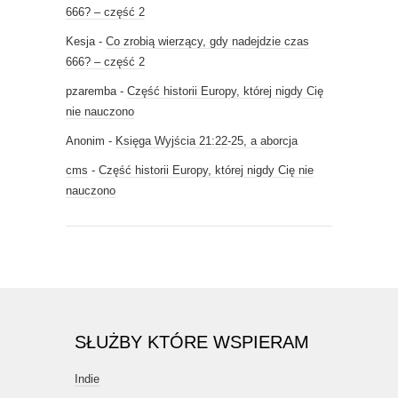
666? – część 2
Kesja
-
Co zrobią wierzący, gdy nadejdzie czas
666? – część 2
pzaremba
-
Część historii Europy, której nigdy Cię
nie nauczono
Anonim
-
Księga Wyjścia 21:22-25, a aborcja
cms
-
Część historii Europy, której nigdy Cię nie
nauczono
SŁUŻBY KTÓRE WSPIERAM
Indie