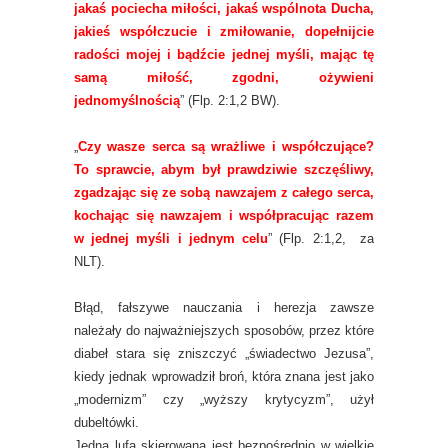
jakaś pociecha miłości, jakaś wspólnota Ducha,
jakieś współczucie i zmiłowanie, dopełnijcie
radości mojej i bądźcie jednej myśli, mając tę
samą miłość, zgodni, ożywieni
jednomyślnością
” (Flp. 2:1,2 BW).
„
Czy wasze serca są wrażliwe i współczujące?
To sprawcie, abym był prawdziwie szczęśliwy,
zgadzając się ze sobą nawzajem z całego serca,
kochając się nawzajem i współpracując razem
w jednej myśli i jednym celu
” (Flp. 2:1,2, za
NLT).
Błąd, fałszywe nauczania i herezja zawsze
należały do najważniejszych sposobów, przez które
diabeł stara się zniszczyć „świadectwo Jezusa”,
kiedy jednak wprowadził broń, która znana jest jako
„modernizm” czy „wyższy krytycyzm”, użył
dubeltówki.
Jedna lufa skierowana jest bezpośrednio w wielkie