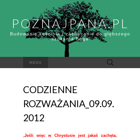
POZNAJPANA.PL
Budowanie kościoła i zachęcanie do głębszego
szukania Boga
Szukaj:
MENU
CODZIENNE
ROZWAŻANIA_09.09.
2012
„
Jeśli więc w Chrystusie jest jakaś zachęta,