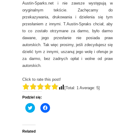
Austin-Sparks.net i nie zawsze występują w
oryginalnym tekście. Zachęcamy do
przekazywania, drukowania i dzielenia się tym
przesłaniem z innymi. T.Austin-Spraks chciał, aby
to co zostało otrzymane za darmo, było darmo
dawane, jego przesłanie nie posiada praw
autorskich. Tak więc prosimy, jeśli zdecydujesz się
dzielić tym z innymi, uszanuj jego wolę i oferuje je
za darmo, bez żadnych opłat i wolne od praw
autorskich.
Click to rate this post!
[Total:
1
Average:
5
]
Podziel się:
C
C
l
l
i
i
c
c
k
k
t
t
o
o
Related
s
s