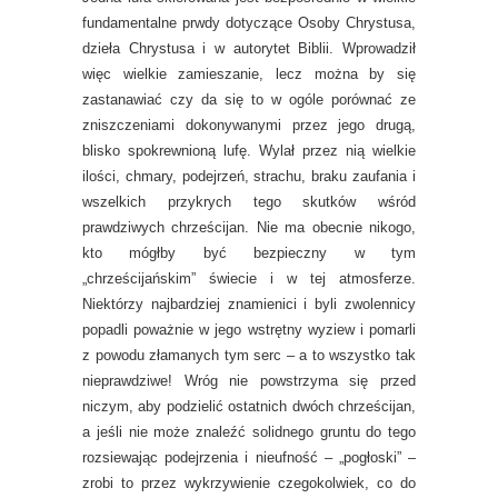
fundamentalne prwdy dotyczące Osoby Chrystusa,
dzieła Chrystusa i w autorytet Biblii. Wprowadził
więc wielkie zamieszanie, lecz można by się
zastanawiać czy da się to w ogóle porównać ze
zniszczeniami dokonywanymi przez jego drugą,
blisko spokrewnioną lufę. Wylał przez nią wielkie
ilości, chmary, podejrzeń, strachu, braku zaufania i
wszelkich przykrych tego skutków wśród
prawdziwych chrześcijan. Nie ma obecnie nikogo,
kto mógłby być bezpieczny w tym
„chrześcijańskim” świecie i w tej atmosferze.
Niektórzy najbardziej znamienici i byli zwolennicy
popadli poważnie w jego wstrętny wyziew i pomarli
z powodu złamanych tym serc – a to wszystko tak
nieprawdziwe! Wróg nie powstrzyma się przed
niczym, aby podzielić ostatnich dwóch chrześcijan,
a jeśli nie może znaleźć solidnego gruntu do tego
rozsiewając podejrzenia i nieufność – „pogłoski” –
zrobi to przez wykrzywienie czegokolwiek, co do