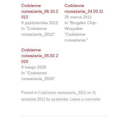
h
h
Codzienne
Codzienne
a
a
r
r
rozważania_06.10.2
rozważania_24.03.11
e
e
012
25 marca 2011
o
o
n
n
9 października 2012
In "Brogden Chip -
T
F
In "Codzienne
Wszystkie
w
a
i
c
rozważania_2012"
"Codzienne
t
e
rozważania:"
t
b
e
o
r
o
Codzienne
(
k
O
(
rozważania_05.02.2
p
O
026
e
p
n
e
8 lutego 2026
s
n
In "Codzienne
i
s
n
i
rozważania_2026"
n
n
e
n
w
e
Posted in
w
Codzienne rozważania_2012
w
on
11
i
w
września 2012
by
pzaremba
.
Leave a comment
n
i
d
n
o
d
w
o
)
w
)