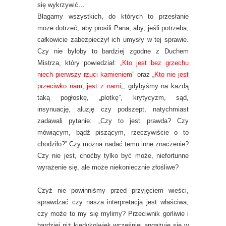
się wykrzywić…
Błagamy wszystkich, do których to przesłanie
może dotrzeć, aby prosili Pana, aby, jeśli potrzeba,
całkowicie zabezpieczył ich umysły w tej sprawie.
Czy nie byłoby to bardziej zgodne z Duchem
Mistrza, który powiedział: „
Kto jest bez grzechu
niech pierwszy rzuci kamieniem
” oraz „
Kto nie jest
przeciwko nam, jest z nami
„, gdybyśmy na każdą
taką pogłoskę, „plotkę”, krytycyzm, sąd,
insynuację, aluzję czy podszept, natychmiast
zadawali pytanie: „Czy to jest prawda? Czy
mówiącym, bądź piszącym, rzeczywiście o to
chodziło?” Czy można nadać temu inne znaczenie?
Czy nie jest, choćby tylko być może, niefortunne
wyrażenie się, ale może niekoniecznie złośliwe?
Czyż nie powinniśmy przed przyjęciem wieści,
sprawdzać czy nasza interpretacja jest właściwa,
czy może to my się mylimy? Przeciwnik gorliwie i
bardziej niż kiedykolwiek wcześniej angażuje się w