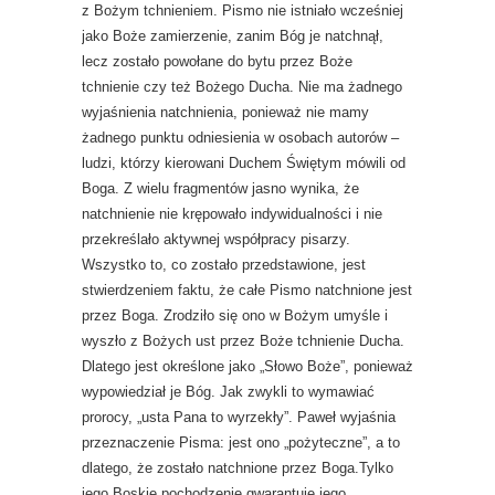
z Bożym tchnieniem. Pismo nie istniało wcześniej
jako Boże zamierzenie, zanim Bóg je natchnął,
lecz zostało powołane do bytu przez Boże
tchnienie czy też Bożego Ducha. Nie ma żadnego
wyjaśnienia natchnienia, ponieważ nie mamy
żadnego punktu odniesienia w osobach autorów –
ludzi, którzy kierowani Duchem Świętym mówili od
Boga. Z wielu fragmentów jasno wynika, że
natchnienie nie krępowało indywidualności i nie
przekreślało aktywnej współpracy pisarzy.
Wszystko to, co zostało przedstawione, jest
stwierdzeniem faktu, że całe Pismo natchnione jest
przez Boga. Zrodziło się ono w Bożym umyśle i
wyszło z Bożych ust przez Boże tchnienie Ducha.
Dlatego jest określone jako „Słowo Boże”, ponieważ
wypowiedział je Bóg. Jak zwykli to wymawiać
prorocy, „usta Pana to wyrzekły”. Paweł wyjaśnia
przeznaczenie Pisma: jest ono „pożyteczne”, a to
dlatego, że zostało natchnione przez Boga.Tylko
jego Boskie pochodzenie gwarantuje jego