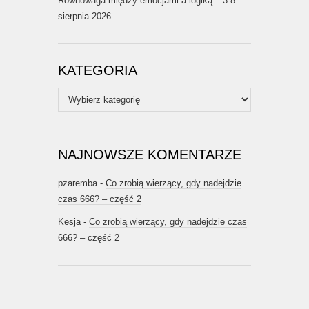
Równowaga między emocjami a logiką – 3
8
sierpnia 2026
KATEGORIA
Kategoria
NAJNOWSZE KOMENTARZE
pzaremba
-
Co zrobią wierzący, gdy nadejdzie
czas 666? – część 2
Kesja
-
Co zrobią wierzący, gdy nadejdzie czas
666? – część 2