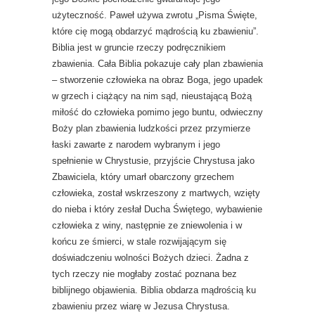
użyteczność. Paweł używa zwrotu „Pisma Święte,
które cię mogą obdarzyć mądrością ku zbawieniu”.
Biblia jest w gruncie rzeczy podręcznikiem
zbawienia. Cała Biblia pokazuje cały plan zbawienia
– stworzenie człowieka na obraz Boga, jego upadek
w grzech i ciążący na nim sąd, nieustającą Bożą
miłość do człowieka pomimo jego buntu, odwieczny
Boży plan zbawienia ludzkości przez przymierze
łaski zawarte z narodem wybranym i jego
spełnienie w Chrystusie, przyjście Chrystusa jako
Zbawiciela, który umarł obarczony grzechem
człowieka, został wskrzeszony z martwych, wzięty
do nieba i który zesłał Ducha Świętego, wybawienie
człowieka z winy, następnie ze zniewolenia i w
końcu ze śmierci, w stale rozwijającym się
doświadczeniu wolności Bożych dzieci. Żadna z
tych rzeczy nie mogłaby zostać poznana bez
biblijnego objawienia. Biblia obdarza mądrością ku
zbawieniu przez wiarę w Jezusa Chrystusa.