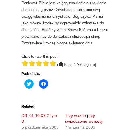
Ponieważ Biblia jest księgą zbawienia a zbawienie
dokonuje się przez Chrystusa, skupia ona swą
uwagę właśnie na Chrystusie. Bóg używa Pisma
jako główny środek by doprowadzić człowieka do
dojrzałości. Bądźmy wierni Słowu Bożemu a będzie
prowadziło nas do dojrzałości chrześcijańskiej.
Pozdrawiam i życzę błogosławionego dnia.
Click to rate this post!
[Total:
1
Average:
5
]
Podziel się:
C
C
l
l
i
i
c
c
k
k
t
t
o
o
Related
s
s
h
h
DS_01.10.09 2Tym.
Trzy ważne przy
a
a
r
r
3
świadczeniu wersety
e
e
5 października 2009
7 września 2005
o
o