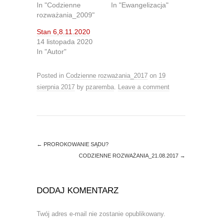
n
n
In "Codzienne
In "Ewangelizacja"
T
F
rozważania_2009"
w
a
i
c
t
e
Stan 6,8.11.2020
t
b
14 listopada 2020
e
o
r
o
In "Autor"
(
k
O
(
p
O
e
p
Posted in
Codzienne rozważania_2017
on
19
n
e
s
n
sierpnia 2017
by
pzaremba
.
Leave a comment
i
s
n
i
n
n
e
n
w
e
w
w
i
w
n
i
d
n
←
PROROKOWANIE SĄDU?
o
d
CODZIENNE ROZWAŻANIA_21.08.2017
→
w
o
)
w
)
DODAJ KOMENTARZ
Twój adres e-mail nie zostanie opublikowany.