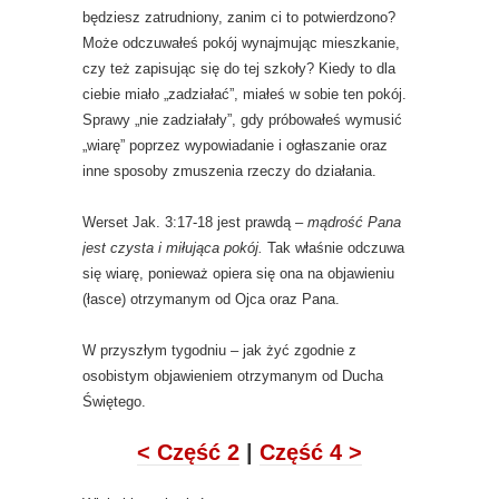
będziesz zatrudniony, zanim ci to potwierdzono?
Może odczuwałeś pokój wynajmując mieszkanie,
czy też zapisując się do tej szkoły? Kiedy to dla
ciebie miało „zadziałać”, miałeś w sobie ten pokój.
Sprawy „nie zadziałały”, gdy próbowałeś wymusić
„wiarę” poprzez wypowiadanie i ogłaszanie oraz
inne sposoby zmuszenia rzeczy do działania.
Werset Jak. 3:17-18 jest prawdą –
mądrość Pana
jest czysta i miłująca pokój.
Tak właśnie odczuwa
się wiarę, ponieważ opiera się ona na objawieniu
(łasce) otrzymanym od Ojca oraz Pana.
W przyszłym tygodniu – jak żyć zgodnie z
osobistym objawieniem otrzymanym od Ducha
Świętego.
< Część 2
|
Część 4 >