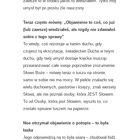
zawsze to w środku jakoś to wiedziałem. Tylko mój
umysł był po prostu źle nauczony.
Teraz często mówię: „Objawienie to coś, co już
(lub zawsze) wiedziałeś, ale nigdy nie zdawałeś
sobie z tego sprawy”
To wtedy, coś rezonuje w twoim duchu, gdy
czujesz tą ekscytację, świadectwo Ducha w twym
duchu, gdy twój umysł dostaje kręćka musząc
przearanżować całe swoje poprzednie zrozumienie.
Słowo Boże – mówię teraz o tuszu na stronie,
samo w sobie nie ma mocy. W piekle znalazło się
wielu duchownych, pastorów i księży; znali wersety
Słowa, ale nie poznali osoby, która JEST Słowem.
To od Osoby, która jest Słowem, wyszło to, co
zostało spisane tuszem na papierze.
Noe otrzymał objawienie o potopie – to była
łaska
Jego odpowiedzią na to była wiara – zbudował łódź.