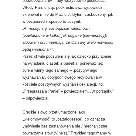
potrzebował chwili, aby wszystko to poskładać.
Wtedy Pan, chcąc podkreślić swą wypowiedź,
skierował mnie do Mat. 6:7. Byłem zaskoczony, jak
w bezpośredni sposób to uczynił.
„
A modląc się, nie bądźcie wielomówni
(powtarzanie w kółko) jak poganie (niewierzący);
albowiem oni mniemają, że dla swej wielomówności
będą wysłuchani
”.
Przez chwilę poczułem się jak dziecko przyłapane
na wyjadaniu ciastek z pudełka, ponieważ też
byłem winny tego samego – „pozytywnego
wyznawania”, cotygodniowego recytowania w
kościele pozytywnych wyznań i deklaracji, itd.
„Przepraszam Panie” – powiedziałem. „W porządku”
– odpowiedział.
Greckie słowo przetłumaczone jako
„wielomówność” to „battalogesete”, co oznacza
„mówienie bez zastanowienia się / mechaniczne
powtarzanie słów (Vine’s).” Przykład tego mamy w