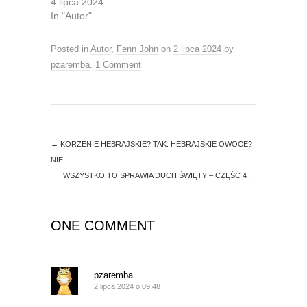
O
(
4 lipca 2024
p
O
In "Autor"
e
p
n
e
s
n
i
s
Posted in
Autor
,
Fenn John
on
2 lipca 2024
by
n
i
n
n
pzaremba
.
1 Comment
e
n
w
e
w
w
i
w
n
i
d
n
o
d
w
o
)
w
←
KORZENIE HEBRAJSKIE? TAK. HEBRAJSKIE OWOCE?
)
NIE.
WSZYSTKO TO SPRAWIA DUCH ŚWIĘTY – CZĘŚĆ 4
→
ONE COMMENT
pzaremba
2 lipca 2024 o 09:48