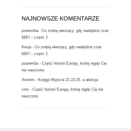
NAJNOWSZE KOMENTARZE
pzaremba
-
Co zrobią wierzący, gdy nadejdzie czas
666? – część 2
Kesja
-
Co zrobią wierzący, gdy nadejdzie czas
666? – część 2
pzaremba
-
Część historii Europy, której nigdy Cię
nie nauczono
Anonim
-
Księga Wyjścia 21:22-25, a aborcja
cms
-
Część historii Europy, której nigdy Cię nie
nauczono