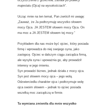
oczyszczenia z grzechów, zasiadł po prawicy
majestatu (Ojca) na wysokościach
”.
Ucząc mnie na ten temat, Pan zwrócił mi uwagę:
„Zauważ, że Ja podtrzymuję wszystko słowem
mocy Ojca. JA JESTEM słowem mocy Ojca. On
ma moc a JA JESTEM słowem tej mocy.”
Przykładem dla nas może być ojciec, który posiada
firmę i wprowadza do niej swojego syna, jako
zastępcę. Ojciec w dalszym ciągu zarządza firmą,
ale wysyła syna i upoważnia go, aby prowadził
interesy w jego imieniu.
Syn prowadzi biznes, jednak działa z mocy ojca.
Syn jest słowem mocy ojca – jego wolą.
Odzwierciedla charakter ojca i podtrzymuje wolę
ojca swoim słowem – jednak to ojciec posiada
wszelką moc zarządczą w firmie.
Ta wymiana zmieniła dla mnie wszystko