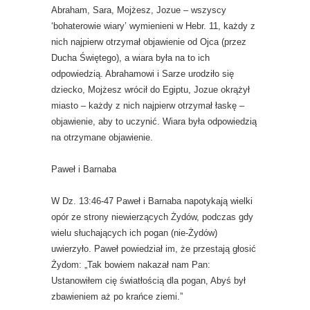
Abraham, Sara, Mojżesz, Jozue – wszyscy
‘bohaterowie wiary’ wymienieni w Hebr. 11, każdy z
nich najpierw otrzymał objawienie od Ojca (przez
Ducha Świętego), a wiara była na to ich
odpowiedzią. Abrahamowi i Sarze urodziło się
dziecko, Mojżesz wrócił do Egiptu, Jozue okrążył
miasto – każdy z nich najpierw otrzymał łaskę –
objawienie, aby to uczynić. Wiara była odpowiedzią
na otrzymane objawienie.
Paweł i Barnaba
W Dz. 13:46-47 Paweł i Barnaba napotykają wielki
opór ze strony niewierzących Żydów, podczas gdy
wielu słuchających ich pogan (nie-Żydów)
uwierzyło. Paweł powiedział im, że przestają głosić
Żydom: „Tak bowiem nakazał nam Pan:
Ustanowiłem cię światłością dla pogan, Abyś był
zbawieniem aż po krańce ziemi.”