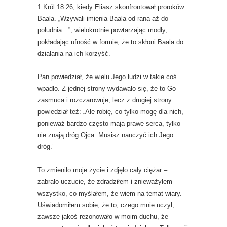
1 Król.18:26, kiedy Eliasz skonfrontował proroków
Baala. „Wzywali imienia Baala od rana aż do
południa…”, wielokrotnie powtarzając modły,
pokładając ufność w formie, że to skłoni Baala do
działania na ich korzyść.
Pan powiedział, że wielu Jego ludzi w takie coś
wpadło. Z jednej strony wydawało się, że to Go
zasmuca i rozczarowuje, lecz z drugiej strony
powiedział też: „Ale robię, co tylko mogę dla nich,
ponieważ bardzo często mają prawe serca, tylko
nie znają dróg Ojca. Musisz nauczyć ich Jego
dróg.”
To zmieniło moje życie i zdjęło cały ciężar –
zabrało uczucie, że zdradziłem i znieważyłem
wszystko, co myślałem, że wiem na temat wiary.
Uświadomiłem sobie, że to, czego mnie uczył,
zawsze jakoś rezonowało w moim duchu, że