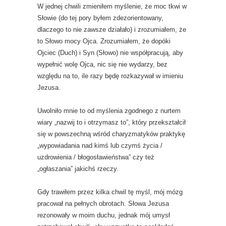
W jednej chwili zmieniłem myślenie, że moc tkwi w
Słowie (do tej pory byłem zdezorientowany,
dlaczego to nie zawsze działało) i zrozumiałem, że
to Słowo mocy Ojca. Zrozumiałem, że dopóki
Ojciec (Duch) i Syn (Słowo) nie współpracują, aby
wypełnić wolę Ojca, nic się nie wydarzy, bez
względu na to, ile razy będę rozkazywał w imieniu
Jezusa.
Uwolniło mnie to od myślenia zgodnego z nurtem
wiary „nazwij to i otrzymasz to”, który przekształcił
się w powszechną wśród charyzmatyków praktykę
„wypowiadania nad kimś lub czymś życia /
uzdrowienia / błogosławieństwa” czy też
„ogłaszania” jakichś rzeczy.
Gdy trawiłem przez kilka chwil tę myśl, mój mózg
pracował na pełnych obrotach. Słowa Jezusa
rezonowały w moim duchu, jednak mój umysł