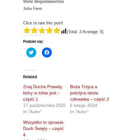
Wiele błogosławieństw
John Fenn
Click to rate this post!
[Total:
2
Average:
5
]
Podziel się:
C
C
l
l
i
i
c
c
k
k
t
t
o
o
Related
s
s
h
h
Znaj Ducha Prawdy,
Boża Trójca a
a
a
r
r
który w tobie jest –
potrójna istota
e
e
część 1
człowieka – część 2
o
o
n
n
17 października 2025
6 lutego 2024
T
F
In "Autor"
In "Autor"
w
a
i
c
t
e
Wszystko to sprawia
t
b
Duch Święty – część
e
o
r
o
4
(
k