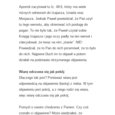
Apostoł zacytował tu Iz. 49:6, który ma wiele
różnych odniesień do Izajasza, Izraela oraz
Mesjasza. Jednak Paweł powiedział, że Pan użył
tu tego wersetu, aby skierować ich posługę do
pogan. To nie było tak, że Paweł czytał sobie
Księgę Izajasza i jego oczy padły na ten werset i
zdecydował, że teraz na nim „stanie”. NIE!
Powiedział, że to Pan do nich przemówił, że to było
do nich. Najpierw Duch im to objawił a potem
działali na podstawie otrzymanego objawienia.
Wiarę odczuwa się jak pokój
Dlaczego tak jest? Ponieważ wiara jest
odpowiedzią na objawienie (łaskę) z nieba. W tym
objawieniu jest pokój, a z niego rodzi się wiara,
więc wiarę odczuwa się jak pokój.
Pomyśl o swoim chodzeniu z Panem. Czy coś
zostało ci objawione? Może wiedziałeś, że