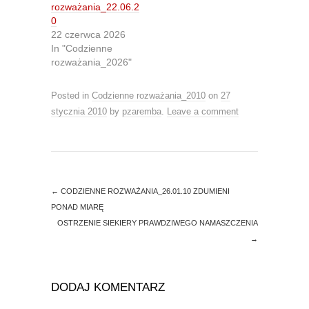
r
o
rozważania_22.06.2
(
k
O
(
0
p
O
22 czerwca 2026
e
p
n
e
In "Codzienne
s
n
rozważania_2026"
i
s
n
i
n
n
e
n
Posted in
Codzienne rozważania_2010
on
27
w
e
w
w
stycznia 2010
by
pzaremba
.
Leave a comment
i
w
n
i
d
n
o
d
w
o
)
w
)
←
CODZIENNE ROZWAŻANIA_26.01.10 ZDUMIENI
PONAD MIARĘ
OSTRZENIE SIEKIERY PRAWDZIWEGO NAMASZCZENIA
→
DODAJ KOMENTARZ