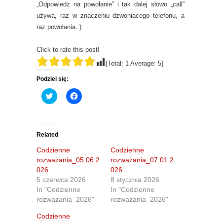
„Odpowiedz na powołanie” i tak dalej słowo „call”
używa, raz w znaczeniu dzwoniącego telefonu, a
raz powołania.:)
Click to rate this post!
[Total:
1
Average:
5
]
Podziel się:
C
C
l
l
i
i
c
c
k
k
t
t
o
o
Related
s
s
h
h
Codzienne
Codzienne
a
a
r
r
rozważania_05.06.2
rozważania_07.01.2
e
e
026
026
o
o
n
n
5 czerwca 2026
8 stycznia 2026
T
F
In "Codzienne
In "Codzienne
w
a
i
c
rozważania_2026"
rozważania_2026"
t
e
t
b
Codzienne
e
o