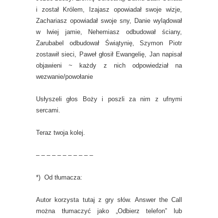
i został Królem, Izajasz opowiadał swoje wizje,
Zachariasz opowiadał swoje sny, Danie wylądował
w lwiej jamie, Nehemiasz odbudował ściany,
Zarubabel odbudował Świątynię, Szymon Piotr
zostawił sieci, Paweł głosił Ewangelię, Jan napisał
objawieni ~ każdy z nich odpowiedział na
wezwanie/powołanie
Usłyszeli głos Boży i poszli za nim z ufnymi
sercami.
Teraz twoja kolej.
– – – – – – – – – – –
*) Od tłumacza:
Autor korzysta tutaj z gry słów. Answer the Call
można tłumaczyć jako „Odbierz telefon” lub