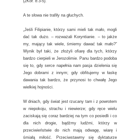
(2Kor. 8:3-5).
A te słowa nie trafiły na głuchych.
„Jeśli Filipianie, którzy sami mieli tak mało, mogli
dać tak dużo. – rozważali Koryntianie. – to jakże
my, mający tak wiele, śmiemy dawać tak mało?”
Wynik był taki, że złożyli ofiarę dla tych, którzy
bardzo cierpieli w Jerozolimie.
Panu bardzo podoba
się to, gdy serce napełnia nam pasja dzielenia się
Jego dobrami z innym; gdy obfitujemy w łaskę
dawania tak bardzo, że przynosi to chwałę Jego
wielkiej hojności.
W dniach, gdy świat jest rzucany tam i z powrotem
w niepokoju, strachu i niewierze; gdy ręce wielu
zaciskają się coraz bardziej na tym co posiedli i co
dla nich drogie, bądźmy ludźmi, którzy w
przeciwieństwie do nich mają odwagę, wiarę i
śmiałą miłość. Przeciwstawmy się dyktaturze