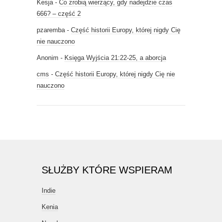
Kesja
-
Co zrobią wierzący, gdy nadejdzie czas
666? – część 2
pzaremba
-
Część historii Europy, której nigdy Cię
nie nauczono
Anonim
-
Księga Wyjścia 21:22-25, a aborcja
cms
-
Część historii Europy, której nigdy Cię nie
nauczono
SŁUŻBY KTÓRE WSPIERAM
Indie
Kenia