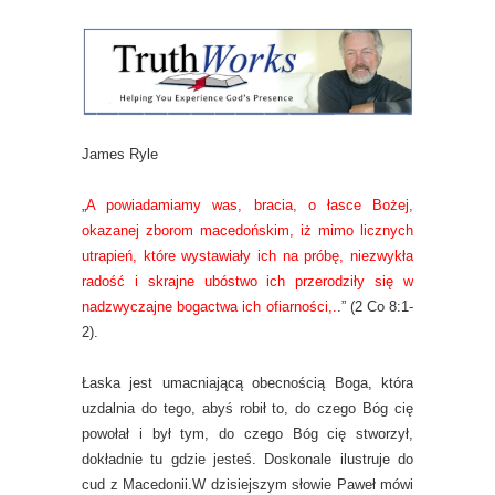
James Ryle
„
A powiadamiamy was, bracia, o łasce Bożej,
okazanej zborom macedońskim, iż mimo licznych
utrapień, które wystawiały ich na próbę, niezwykła
radość i skrajne ubóstwo ich przerodziły się w
nadzwyczajne bogactwa ich ofiarności,.
.”
(2 Co 8:1-
2).
Łaska jest umacniającą obecnością Boga, która
uzdalnia do tego, abyś robił to, do czego Bóg cię
powołał i był tym, do czego Bóg cię stworzył,
dokładnie tu gdzie jesteś. Doskonale ilustruje do
cud z Macedonii.
W dzisiejszym słowie Paweł mówi