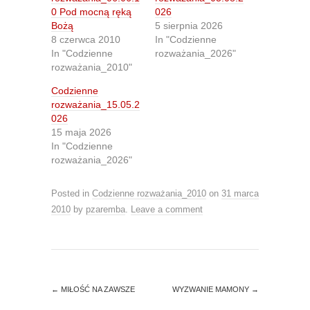
e
e
0 Pod mocną ręką
026
o
o
n
n
Bożą
5 sierpnia 2026
T
F
8 czerwca 2010
In "Codzienne
w
a
i
c
In "Codzienne
rozważania_2026"
t
e
rozważania_2010"
t
b
e
o
r
o
Codzienne
(
k
O
(
rozważania_15.05.2
p
O
026
e
p
n
e
15 maja 2026
s
n
In "Codzienne
i
s
n
i
rozważania_2026"
n
n
e
n
w
e
Posted in
w
Codzienne rozważania_2010
w
on
31 marca
i
w
2010
by
pzaremba
.
Leave a comment
n
i
d
n
o
d
w
o
)
w
)
←
MIŁOŚĆ NA ZAWSZE
WYZWANIE MAMONY
→