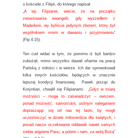
o kościele z Filipii, do którego napisał:
„
A wy, Filipianie, wiecie, że na początku
zwiastowania ewangelii, gdy wyszedłem z
Madedonii, wy byliście jedynym zborem, który był
wspólnikiem moim w dawaniu i przyjmowaniu
”
(Flp.4:15).
Ten cud widać w tym, że pomimo iż byli bardzo
zubożali, mimo wszystko dawali ofiarnie na pracę
Pańską z miłości i w wierze. Ich dar sprowokował
kilka innych kościołów, będących w znacznie
lepszej kondycji finansowej. Paweł, pisząc do
Koryntian, chwalił się Filipianami:
„
Gdyż w miarę
możności – mogę to zaświadczyć – owszem,
ponad możność, samorzutni, usilnym naleganiem
dopraszając się od nas tej łaski, by mogli
uczestniczyć w dziele miłosierdzia dla świętych, i
ponad nasze oczekiwanie oddawali nawet samych
siebie anjpierw Panu, a potem i nam, za wolą Bożą
”