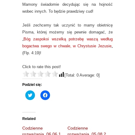
Mamony świadomie decydując się na hojność
wobec innych. To będzie prawdziwy cud!
Jeśli zechcemy tak uczynić to mamy obietnicę
Pisma, której możemy się pewnie domagać, że
„
Bóg zaspokoi wszelką potrzebę waszą według
bogactwa swego w chwale, w Chrystusie Jezusie
„
(Flp. 4:19)!
Click to rate this post!
[Total:
0
Average:
0
]
Podziel się:
C
C
l
l
i
i
c
c
k
k
t
t
o
o
Related
s
s
h
h
Codzienne
Codzienne
a
a
r
r
rozważania_06.06.1
rozważania_05.08.2