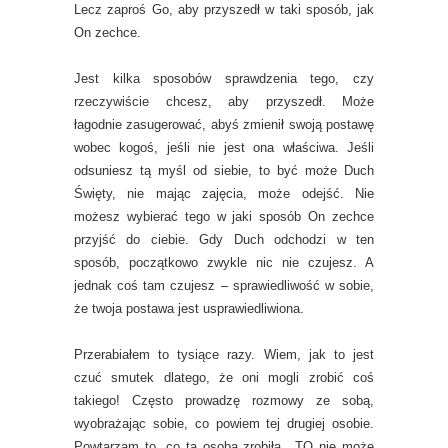
Lecz zaproś Go, aby przyszedł w taki sposób, jak
On zechce.
Jest kilka sposobów sprawdzenia tego, czy
rzeczywiście chcesz, aby przyszedł. Może
łagodnie zasugerować, abyś zmienił swoją postawę
wobec kogoś, jeśli nie jest ona właściwa. Jeśli
odsuniesz tą myśl od siebie, to być może Duch
Święty, nie mając zajęcia, może odejść. Nie
możesz wybierać tego w jaki sposób On zechce
przyjść do ciebie. Gdy Duch odchodzi w ten
sposób, początkowo zwykle nic nie czujesz. A
jednak coś tam czujesz – sprawiedliwość w sobie,
że twoja postawa jest usprawiedliwiona.
Przerabiałem to tysiące razy. Wiem, jak to jest
czuć smutek dlatego, że oni mogli zrobić coś
takiego! Często prowadzę rozmowy ze sobą,
wyobrażając sobie, co powiem tej drugiej osobie.
Powtarzam to, co ta osoba zrobiła. „TO nie może