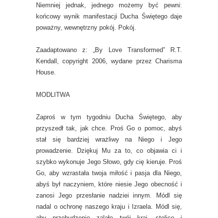
Niemniej jednak, jednego możemy być pewni:
końcowy wynik manifestacji Ducha Świętego daje
poważny, wewnętrzny pokój. Pokój.
Zaadaptowano z: „By Love Transformed” R.T.
Kendall, copyright 2006, wydane przez Charisma
House.
MODLITWA
Zaproś w tym tygodniu Ducha Świętego, aby
przyszedł tak, jak chce. Proś Go o pomoc, abyś
stał się bardziej wrażliwy na Niego i Jego
prowadzenie. Dziękuj Mu za to, co objawia ci i
szybko wykonuje Jego Słowo, gdy cię kieruje. Proś
Go, aby wzrastała twoja miłość i pasja dla Niego,
abyś był naczyniem, które niesie Jego obecność i
zanosi Jego przesłanie nadziei innym. Módl się
nadal o ochronę naszego kraju i Izraela. Módl się,
aby przebudzenie zalało twój kraj, stolicę i