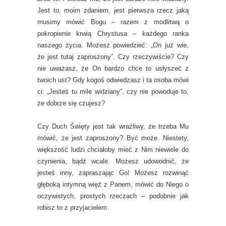
Jest to, moim zdaniem, jest pierwsza rzecz jaką
musimy mówić Bogu – razem z modlitwą o
pokropienie krwią Chrystusa – każdego ranka
naszego życia. Możesz powiedzieć: „On już wie,
że jest tutaj zaproszony”. Czy rzeczywiście? Czy
nie uważasz, że On bardzo chce to usłyszeć z
twoich ust? Gdy kogoś odwiedzasz i ta osoba mówi
ci: „Jesteś tu mile widziany”, czy nie powoduje to,
że dobrze się czujesz?
Czy Duch Święty jest tak wrażliwy, że trzeba Mu
mówić, że jest zaproszony? Być może. Niestety,
większość ludzi chciałoby mieć z Nim niewiele do
czynienia, bądź wcale. Możesz udowodnić, że
jesteś inny, zapraszając Go! Możesz rozwinąć
głęboką intymną więź z Panem, mówić do Niego o
oczywistych, prostych rzeczach – podobnie jak
robisz to z przyjacielem.