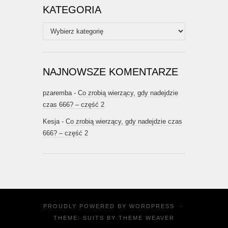
KATEGORIA
Kategoria
NAJNOWSZE KOMENTARZE
pzaremba
-
Co zrobią wierzący, gdy nadejdzie
czas 666? – część 2
Kesja
-
Co zrobią wierzący, gdy nadejdzie czas
666? – część 2
PROUDLY POWERED BY
WORDPRESS
·
THEME: SUITS BY
THEME WEAVER