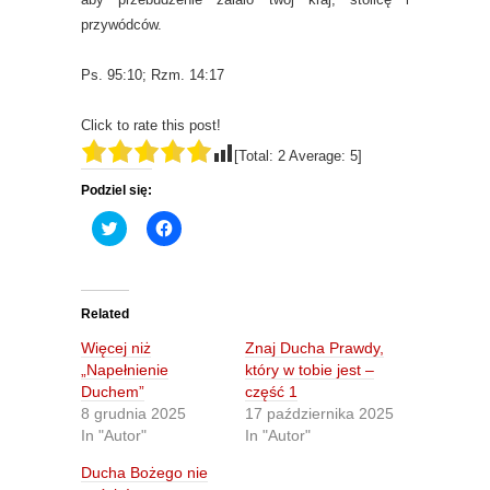
przywódców.
Ps. 95:10; Rzm. 14:17
Click to rate this post!
[Total:
2
Average:
5
]
Podziel się:
C
C
l
l
i
i
c
c
k
k
t
t
o
o
Related
s
s
h
h
Więcej niż
Znaj Ducha Prawdy,
a
a
r
r
„Napełnienie
który w tobie jest –
e
e
Duchem”
część 1
o
o
n
n
8 grudnia 2025
17 października 2025
T
F
In "Autor"
In "Autor"
w
a
i
c
t
e
Ducha Bożego nie
t
b