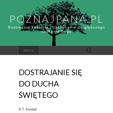
POZNAJPANA.PL
Budowanie kościoła i zachęcanie do głębszego
szukania Boga
Szukaj:
MENU
DOSTRAJANIE SIĘ
DO DUCHA
ŚWIĘTEGO
R.T. Kendall