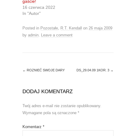
gaście!
e
o
r
o
16 czerwca 2022
(
k
O
(
In "Autor"
p
O
e
p
n
e
Posted in
Pozostałe
,
R.T. Kendall
on
26 maja 2009
s
n
i
s
by
admin
.
Leave a comment
n
i
n
n
e
n
w
e
w
w
i
w
n
i
d
n
o
d
←
ROZNIEĆ SWOJE DARY
DS_29.04.09 1KOR. 3
→
w
o
)
w
)
DODAJ KOMENTARZ
Twój adres e-mail nie zostanie opublikowany.
Wymagane pola są oznaczone
*
Komentarz
*