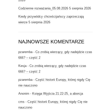
2026
Codzienne rozważania_05.08.2026
5 sierpnia 2026
Kiedy przywódcy chrześcijańscy zaprzeczają
wierze
5 sierpnia 2026
NAJNOWSZE KOMENTARZE
pzaremba
-
Co zrobią wierzący, gdy nadejdzie czas
666? – część 2
Kesja
-
Co zrobią wierzący, gdy nadejdzie czas
666? – część 2
pzaremba
-
Część historii Europy, której nigdy Cię
nie nauczono
Anonim
-
Księga Wyjścia 21:22-25, a aborcja
cms
-
Część historii Europy, której nigdy Cię nie
nauczono