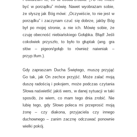
być w porządku” mówię. Nawet wyobrażam sobie,
że słyszę jak Bóg mówi: „Oczywiście, to nie jest w
porządku” i zaczynam czuć się dobrze, jakby Bóg
był po mojej stronie, a nie ich. Mówię sobie, że
czuję obecność niebiańskiego Gołąbka. Błąd! Jeśli
cokolwiek przyszło, to było to głuptak (ang. gra
słów – pigeon/gołąb to również naiwniak –
przyp.tłum.).
Gdy zapraszam Ducha Świętego, muszę przyjąć
Go tak, jak On zechce przyjść. Może zalać moją
duszę radością i pokojem, może podczas czytania
Słowa naświetlić jakiś wers, w danej sytuacji w taki
sposób, że wiem, co mam tego dnia zrobić. Nie
lubię tego, gdy Słowo poleca mi przeprosić moją
żonę – czy diakona, przyjaciela czy innego
duchownego – zanim zacznę odczuwać ponownie
wielki pokój.