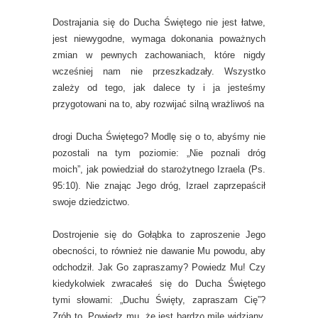
Dostrajania się do Ducha Świętego nie jest łatwe,
jest niewygodne, wymaga dokonania poważnych
zmian w pewnych zachowaniach, które nigdy
wcześniej nam nie przeszkadzały. Wszystko
zależy od tego, jak dalece ty i ja jesteśmy
przygotowani na to, aby rozwijać silną wrażliwoś na
drogi Ducha Świętego? Modlę się o to, abyśmy nie
pozostali na tym poziomie: „Nie poznali dróg
moich”, jak powiedział do starożytnego Izraela (Ps.
95:10). Nie znając Jego dróg, Izrael zaprzepaścił
swoje dziedzictwo.
Dostrojenie się do Gołąbka to zaproszenie Jego
obecności, to również nie dawanie Mu powodu, aby
odchodził. Jak Go zapraszamy? Powiedz Mu! Czy
kiedykolwiek zwracałeś się do Ducha Świętego
tymi słowami: „Duchu Święty, zapraszam Cię”?
Zrób to. Powiedz mu, że jest bardzo mile widziany.