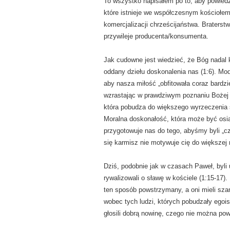
To wszystko napisałem po to, aby powiedz
które istnieje we współczesnym kościołem j
komercjalizacji chrześcijaństwa. Braterstw
przywileje producenta/konsumenta.
Jak cudowne jest wiedzieć, że Bóg nadal k
oddany dziełu doskonalenia nas (1:6). Mod
aby nasza miłość „
obfitowała coraz bardzi
wzrastając w prawdziwym poznaniu Bożej 
która pobudza do większego wyrzeczenia s
Moralna doskonałość, która może być osią
przygotowuje nas do tego, abyśmy byli „cz
się karmisz nie motywuje cię do większej 
Dziś, podobnie jak w czasach Paweł, byli 
rywalizowali o sławę w kościele (1:15-17).
ten sposób powstrzymany, a oni mieli sza
wobec tych ludzi, których pobudzały egoi
głosili dobrą nowinę, czego nie można po