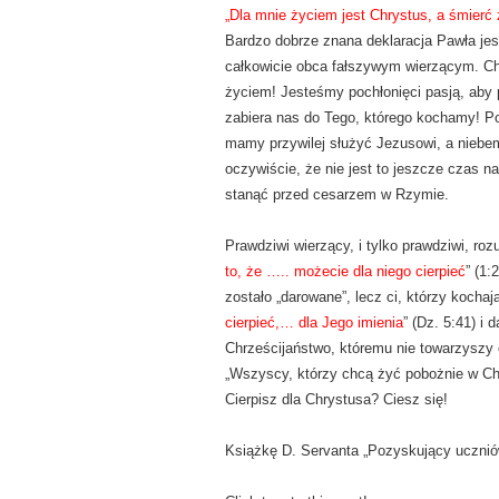
„Dla mnie życiem jest Chrystus, a śmierć
Bardzo dobrze znana deklaracja Pawła jes
całkowicie obca fałszywym wierzącym. Ch
życiem! Jesteśmy pochłonięci pasją, aby
zabiera nas do Tego, którego kochamy! Po
mamy przywilej służyć Jezusowi, a niebem
oczywiście, że nie jest to jeszcze czas n
stanąć przed cesarzem w Rzymie.
Prawdziwi wierzący, i tylko prawdziwi, roz
to, że ….. możecie dla niego cierpieć
” (1:
zostało „darowane”, lecz ci, którzy kocha
cierpieć,… dla Jego imienia
” (Dz. 5:41) i
Chrześcijaństwo, któremu nie towarzyszy 
„Wszyscy, którzy chcą żyć pobożnie w Chr
Cierpisz dla Chrystusa? Ciesz się!
Książkę D. Servanta „Pozyskujący uczni