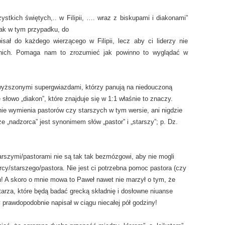
ystkich świętych,.. w Filipii, …. wraz z biskupami i diakonami”
 jak w tym przypadku, do
sał do każdego wierzącego w Filipii, lecz aby ci liderzy nie
o nich. Pomaga nam to zrozumieć jak powinno to wyglądać w
wyższonymi supergwiazdami, którzy panują na niedouczoną
słowo „diakon”, które znajduje się w 1:1 właśnie to znaczy.
nie wymienia pastorów czy starszych w tym wersie, ani nigdzie
że „nadzorca” jest synonimem słów „pastor” i „starszy”; p. Dz.
tarszymi/pastorami nie są tak tak bezmózgowi, aby nie mogli
cy/starszego/pastora. Nie jest ci potrzebna pomoc pastora (czy
an! A skoro o mnie mowa to Paweł nawet nie marzył o tym, że
arza, które będą badać grecką składnię i dosłowne niuanse
y prawdopodobnie napisał w ciągu niecałej pół godziny!