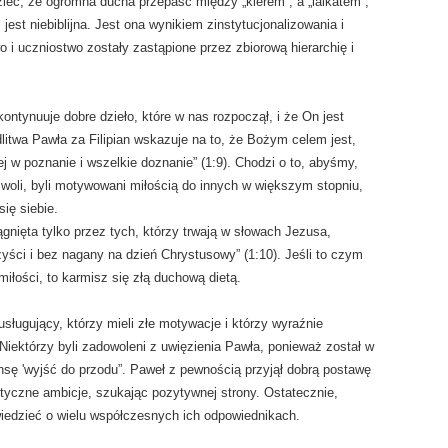
ieć, że ogromna ducha przepaść między „klerem”, a „laikatem”,
est niebiblijna. Jest ona wynikiem zinstytucjonalizowania i
o i uczniostwo zostały zastąpione przez zbiorową hierarchię i
ontynuuje dobre dzieło, które w nas rozpoczął, i że On jest
litwa Pawła za Filipian wskazuje na to, że Bożym celem jest,
ej w poznanie i wszelkie doznanie
” (1:9). Chodzi o to, abyśmy,
woli, byli motywowani miłością do innych w większym stopniu,
ię siebie.
gnięta tylko przez tych, którzy trwają w słowach Jezusa,
yści i bez nagany na dzień Chrystusowy” (1:10). Jeśli to czym
miłości, to karmisz się złą duchową dietą.
usługujący, którzy mieli złe motywacje i którzy wyraźnie
 Niektórzy byli zadowoleni z uwięzienia Pawła, ponieważ został w
nsę 'wyjść do przodu”. Paweł z pewnością przyjął dobrą postawę
styczne ambicje, szukając pozytywnej strony. Ostatecznie,
wiedzieć o wielu współczesnych ich odpowiednikach.