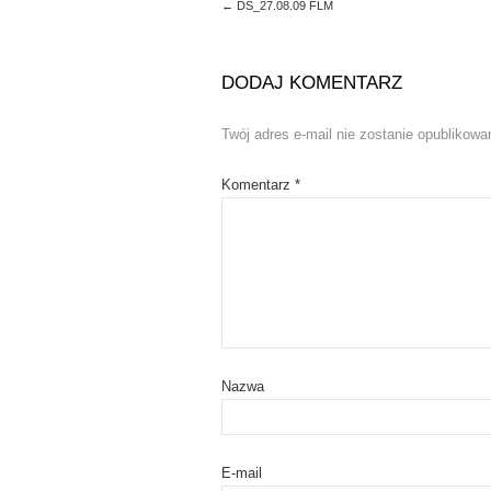
←
DS_27.08.09 FLM
n
i
n
n
e
n
w
e
w
w
DODAJ KOMENTARZ
i
w
n
i
d
n
o
d
Twój adres e-mail nie zostanie opublikowa
w
o
)
w
)
Komentarz
*
Nazwa
E-mail