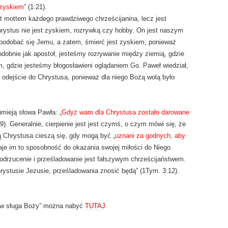
 zyskiem
” (1:21).
t mottem każdego prawdziwego chrześcijanina, lecz jest
rystus nie jest zyskiem, rozrywką czy hobby. On jest naszym
 podobać się Jemu, a zatem, śmierć jest zyskiem, ponieważ
dobnie jak apostoł, jesteśmy rozrywanie między ziemią, gdzie
, gdzie jesteśmy błogosławieni oglądaniem Go. Paweł wiedział,
a odejście do Chrystusa, ponieważ dla niego Bożą wolą było
umieją słowa Pawła: „
Gdyż wam dla Chrystusa zostało darowane
29). Generalnie, cierpienie jest jest czymś, o czym mówi się, że
ją Chrystusa cieszą się, gdy mogą być „
uznani za godnych, aby
 daje im to sposobność do okazania swojej miłości do Niego.
odrzucenie i prześladowanie jest fałszywym chrześcijaństwem.
ystusie Jezusie, prześladowania znosić będą” (1Tym. 3:12).
ów sługa Boży” można nabyć
TUTAJ