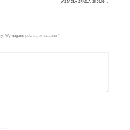
WIZJA DLA IZRAELA_28.08.09
→
ny.
Wymagane pola są oznaczone
*