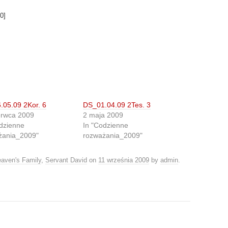
0
]
.05.09 2Kor. 6
DS_01.04.09 2Tes. 3
erwca 2009
2 maja 2009
dzienne
In "Codzienne
żania_2009"
rozważania_2009"
aven's Family
,
Servant David
on
11 września 2009
by
admin
.