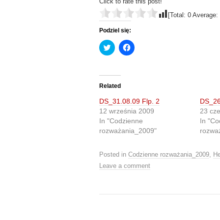
Click to rate this post!
[Total:
0
Average:
Podziel się:
C
C
l
l
i
i
c
c
k
k
t
t
o
o
Related
s
s
h
h
DS_31.08.09 Flp. 2
DS_26
a
a
r
r
12 września 2009
23 cz
e
e
In "Codzienne
In "Co
o
o
n
n
rozważania_2009"
rozwa
T
F
w
a
i
c
t
e
Posted in
Codzienne rozważania_2009
,
He
t
b
Leave a comment
e
o
r
o
(
k
O
(
p
O
e
p
n
e
s
n
i
s