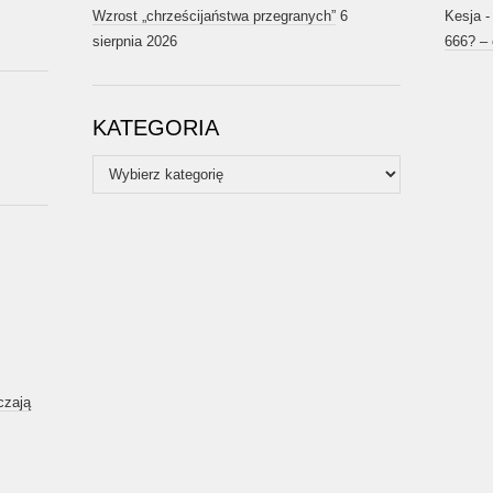
Wzrost „chrześcijaństwa przegranych”
6
Kesja
sierpnia 2026
666? –
KATEGORIA
Kategoria
czają