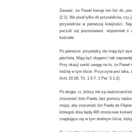
Zauważ, że Paweł kieruje ten list do „wsz
(1:1). Nie pisał tylko do przywódców, czy
przywódców w pierwszej kolejności. Napi
poczuli się pozostawieni, wspomniał 
kościele.
Po pierwsze: przywódcy nie mają być wy
piechotą. Mają być sługami i tak naprawdę 
Przy okazji zwróć uwagę na to, że Paweł 
indziej w tym liście. Przyczyna jest taka, 
Acts 20:28; Tit. 1:5-7; 1 Pet. 5:1-2).
Po drugie, ci, którzy nie są nadzorcami/s
zrozumieć listu Pawła, bez pomocy nadzor
moja), aby zrozumieć list Pawła do Filipi
któregoś dnia będą 400 stronicowe koment
znajdujące się w tym drobnym liście, któr