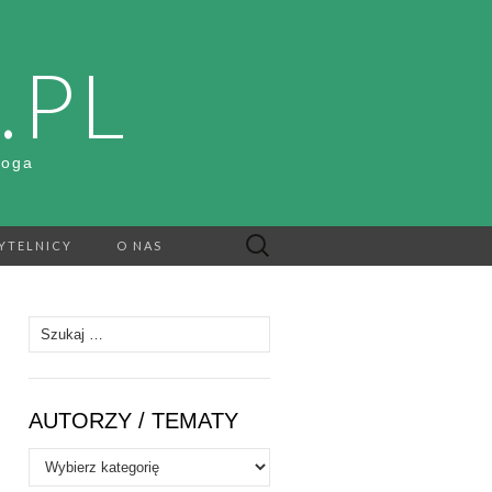
.PL
Boga
Szukaj:
YTELNICY
O NAS
Szukaj:
AUTORZY / TEMATY
Autorzy
/