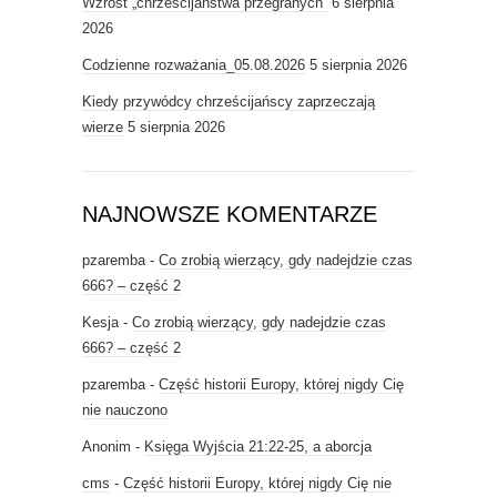
Wzrost „chrześcijaństwa przegranych”
6 sierpnia
2026
Codzienne rozważania_05.08.2026
5 sierpnia 2026
Kiedy przywódcy chrześcijańscy zaprzeczają
wierze
5 sierpnia 2026
NAJNOWSZE KOMENTARZE
pzaremba
-
Co zrobią wierzący, gdy nadejdzie czas
666? – część 2
Kesja
-
Co zrobią wierzący, gdy nadejdzie czas
666? – część 2
pzaremba
-
Część historii Europy, której nigdy Cię
nie nauczono
Anonim
-
Księga Wyjścia 21:22-25, a aborcja
cms
-
Część historii Europy, której nigdy Cię nie