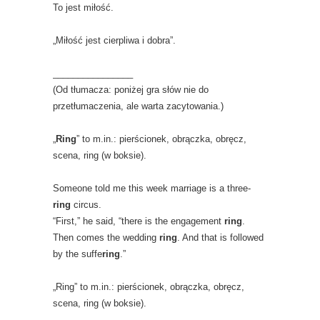
To jest miłość.
„Miłość jest cierpliwa i dobra”.
________________
(Od tłumacza: poniżej gra słów nie do
przetłumaczenia, ale warta zacytowania.)
„
Ring
” to m.in.: pierścionek, obrączka, obręcz,
scena, ring (w boksie).
Someone told me this week marriage is a three-
ring
circus.
“First,” he said, “there is the engagement
ring
.
Then comes the wedding
ring
. And that is followed
by the suffe
ring
.”
„Ring” to m.in.: pierścionek, obrączka, obręcz,
scena, ring (w boksie).