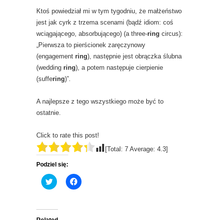
Ktoś powiedział mi w tym tygodniu, że małżeństwo
jest jak cyrk z trzema scenami (bądź idiom: coś
wciągającego, absorbującego) (a three-
ring
circus):
„Pierwsza to pierścionek zaręczynowy
(engagement
ring
), następnie jest obrączka ślubna
(wedding
ring
), a potem następuje cierpienie
(suffe
ring
)”.
A najlepsze z tego wszystkiego może być to
ostatnie.
Click to rate this post!
[Total:
7
Average:
4.3
]
Podziel się:
C
C
l
l
i
i
c
c
k
k
t
t
o
o