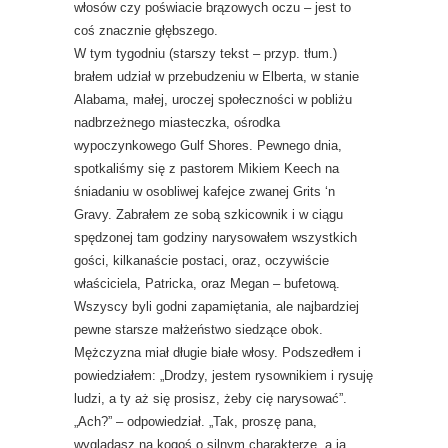
włosów czy poświacie brązowych oczu – jest to
coś znacznie głębszego.
W tym tygodniu (starszy tekst – przyp. tłum.)
brałem udział w przebudzeniu w Elberta, w stanie
Alabama, małej, uroczej społeczności w pobliżu
nadbrzeżnego miasteczka, ośrodka
wypoczynkowego Gulf Shores. Pewnego dnia,
spotkaliśmy się z pastorem Mikiem Keech na
śniadaniu w osobliwej kafejce zwanej Grits ‘n
Gravy. Zabrałem ze sobą szkicownik i w ciągu
spędzonej tam godziny narysowałem wszystkich
gości, kilkanaście postaci, oraz, oczywiście
właściciela, Patricka, oraz Megan – bufetową.
Wszyscy byli godni zapamiętania, ale najbardziej
pewne starsze małżeństwo siedzące obok.
Mężczyzna miał długie białe włosy. Podszedłem i
powiedziałem: „Drodzy, jestem rysownikiem i rysuję
ludzi, a ty aż się prosisz, żeby cię narysować”.
„Ach?” – odpowiedział. „Tak, proszę pana,
wyglądasz na kogoś o silnym charakterze, a ja