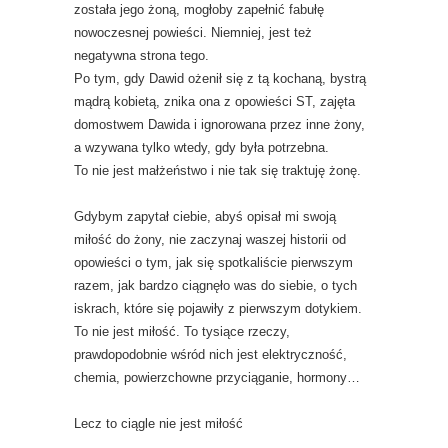
została jego żoną, mogłoby zapełnić fabułę
nowoczesnej powieści. Niemniej, jest też
negatywna strona tego.
Po tym, gdy Dawid ożenił się z tą kochaną, bystrą
mądrą kobietą, znika ona z opowieści ST, zajęta
domostwem Dawida i ignorowana przez inne żony,
a wzywana tylko wtedy, gdy była potrzebna.
To nie jest małżeństwo i nie tak się traktuję żonę.
Gdybym zapytał ciebie, abyś opisał mi swoją
miłość do żony, nie zaczynaj waszej historii od
opowieści o tym, jak się spotkaliście pierwszym
razem, jak bardzo ciągnęło was do siebie, o tych
iskrach, które się pojawiły z pierwszym dotykiem.
To nie jest miłość. To tysiące rzeczy,
prawdopodobnie wśród nich jest elektryczność,
chemia, powierzchowne przyciąganie, hormony…
Lecz to ciągle nie jest miłość