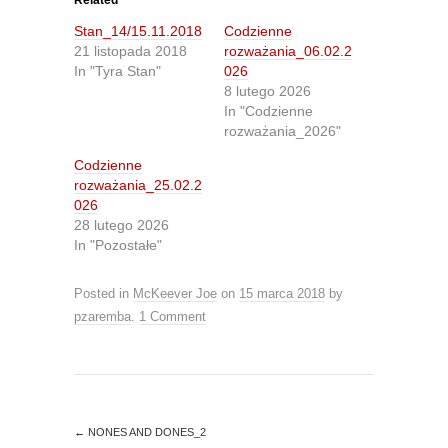
Related
s
s
h
h
Stan_14/15.11.2018
Codzienne
a
a
r
r
21 listopada 2018
rozważania_06.02.2
e
e
In "Tyra Stan"
026
o
o
n
n
8 lutego 2026
T
F
In "Codzienne
w
a
i
c
rozważania_2026"
t
e
t
b
Codzienne
e
o
r
o
rozważania_25.02.2
(
k
O
(
026
p
O
28 lutego 2026
e
p
n
e
In "Pozostałe"
s
n
i
s
n
i
Posted in
McKeever Joe
on
15 marca 2018
by
n
n
e
n
pzaremba
.
1 Comment
w
e
w
w
i
w
n
i
d
n
o
d
w
o
)
w
)
←
NONES AND DONES_2