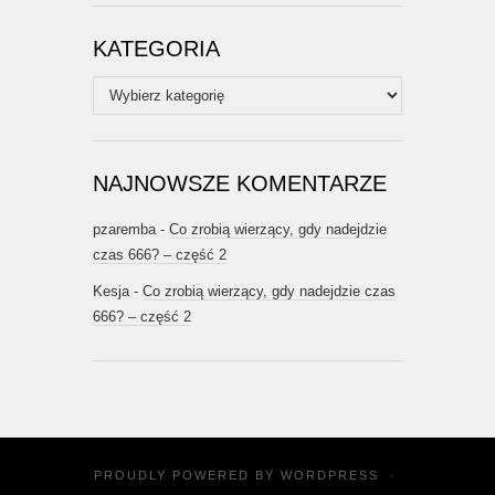
KATEGORIA
Kategoria
NAJNOWSZE KOMENTARZE
pzaremba
-
Co zrobią wierzący, gdy nadejdzie
czas 666? – część 2
Kesja
-
Co zrobią wierzący, gdy nadejdzie czas
666? – część 2
PROUDLY POWERED BY
WORDPRESS
·