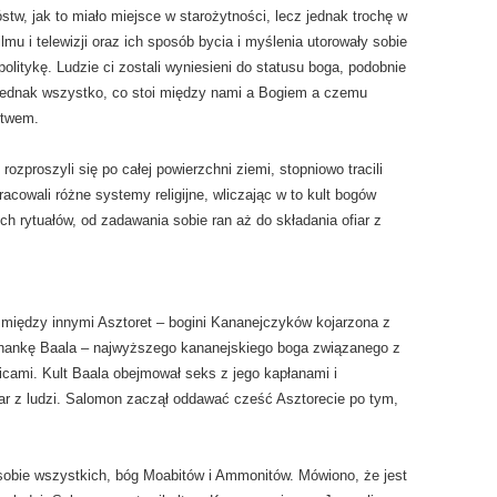
stw, jak to miało miejsce w starożytności, lecz jednak trochę w
ilmu i telewizji oraz ich sposób bycia i myślenia utorowały sobie
 politykę. Ludzie ci zostali wyniesieni do statusu boga, podobnie
 Jednak wszystko, co stoi między nami a Bogiem a czemu
stwem.
ozproszyli się po całej powierzchni ziemi, stopniowo tracili
cowali różne systemy religijne, wliczając w to kult bogów
h rytuałów, od zadawania sobie ran aż do składania ofiar z
iędzy innymi Asztoret – bogini Kananejczyków kojarzona z
chankę Baala – najwyższego kananejskiego boga związanego z
cami. Kult Baala obejmował seks z jego kapłanami i
ar z ludzi. Salomon zaczął oddawać cześć Asztorecie po tym,
sobie wszystkich, bóg Moabitów i Ammonitów. Mówiono, że jest