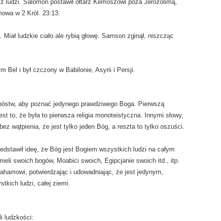
z ludzi. Salomon postawił ołtarz Kemoszowi poza Jerozolimą,
mowa w 2 Król. 23:13.
 Miał ludzkie ciało ale rybią głowę. Samson zginął, niszcząc
Bel i był czczony w Babilonie, Asyrii i Persji.
 bóstw, aby poznać jedynego prawdziwego Boga. Pierwszą
est to, że była to pierwsza religia monoteistyczna. Innymi słowy,
bez wątpienia, że jest tylko jeden Bóg, a reszta to tylko oszuści.
edstawił ideę, że Bóg jest Bogiem wszystkich ludzi na całym
eli swoich bogów, Moabici swoich, Egipcjanie swoich itd., itp.
rahamowi, potwierdzając i udowadniając, że jest jedynym,
kich ludzi, całej ziemi.
i ludzkości: