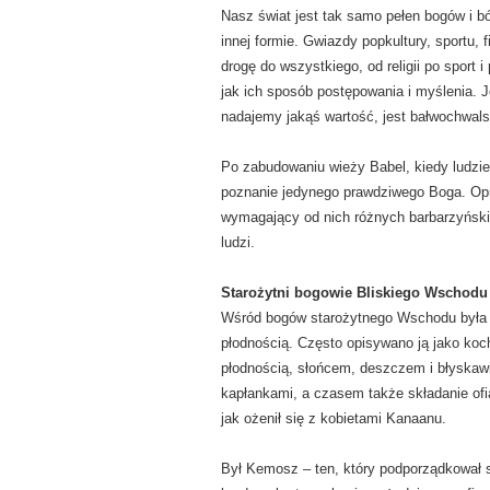
Nasz świat jest tak samo pełen bogów i bó
innej formie. Gwiazdy popkultury, sportu, f
drogę do wszystkiego, od religii po sport i
jak ich sposób postępowania i myślenia.
nadajemy jakąś wartość, jest bałwochwal
Po zabudowaniu wieży Babel, kiedy ludzie r
poznanie jedynego prawdziwego Boga. Opra
wymagający od nich różnych barbarzyńskic
ludzi.
Starożytni bogowie Bliskiego Wschodu
Wśród bogów starożytnego Wschodu była m
płodnością. Często opisywano ją jako ko
płodnością, słońcem, deszczem i błyskawi
kapłankami, a czasem także składanie ofi
jak ożenił się z kobietami Kanaanu.
Był Kemosz – ten, który podporządkował 