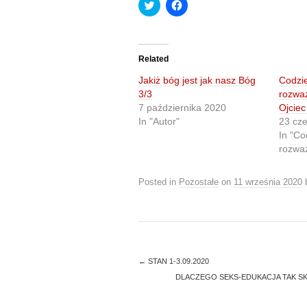
C
C
l
l
i
i
c
c
k
k
t
t
o
o
Related
s
s
h
h
Jakiż bóg jest jak nasz Bóg
Codzi
a
a
r
r
3/3
rozwa
e
e
7 października 2020
Ojciec
o
o
n
n
In "Autor"
23 cz
T
F
In "Co
w
a
i
c
rozwa
t
e
t
b
e
o
r
o
Posted in
Pozostałe
on
11 września 2020
(
k
O
(
p
O
e
p
n
e
s
n
i
s
n
i
n
n
←
STAN 1-3.09.2020
e
n
DLACZEGO SEKS-EDUKACJA TAK S
w
e
w
w
i
w
n
i