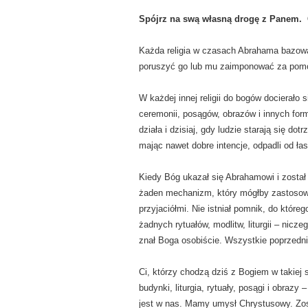
Spójrz na swą własną drogę z Panem. Cz
Każda religia w czasach Abrahama bazował
poruszyć go lub mu zaimponować za pomoc
W każdej innej religii do bogów docierało
ceremonii, posągów, obrazów i innych form
działa i dzisiaj, gdy ludzie starają się d
mając nawet dobre intencje, odpadli od ła
Kiedy Bóg ukazał się Abrahamowi i został 
żaden mechanizm, który mógłby zastosowa
przyjaciółmi. Nie istniał pomnik, do które
żadnych rytuałów, modlitw, liturgii – nic
znał Boga osobiście. Wszystkie poprzedn
Ci, którzy chodzą dziś z Bogiem w takiej 
budynki, liturgia, rytuały, posągi i obraz
jest w nas. Mamy umysł Chrystusowy. Zo