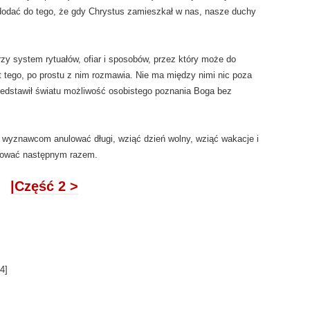
 dodać do tego, że gdy Chrystus zamieszkał w nas, nasze duchy
rzy system rytuałów, ofiar i sposobów, przez który może do
t tego, po prostu z nim rozmawia. Nie ma między nimi nic poza
zedstawił światu możliwość osobistego poznania Boga bez
im wyznawcom anulować długi, wziąć dzień wolny, wziąć wakacje i
uować następnym razem.
|Część 2 >
4
]