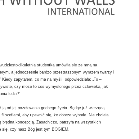
dwudziestokilkuletnia studentka umówiła się ze mną na
zerym, a jednocześnie bardzo przestraszonym wyrazem twarzy i
” Kiedy zapytałem, co ma na myśli, odpowiedziała: „To –
zywiste, czy może to coś wymyślonego przez człowieka, jak
ania ludzi?”
ł ją od jej pożałowania godnego życia. Będąc już wierzącą
i filozofiami, aby upewnić się, że dobrze wybrała. Nie chciała
 błędną koncepcją. Zasadniczo, patrzyła na wszystkich
ła się, czy nasz Bóg jest tym BOGIEM.