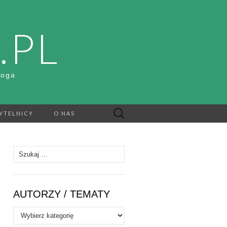
.PL
Boga
Szukaj:
YTELNICY
O NAS
Szukaj:
AUTORZY / TEMATY
Autorzy
/