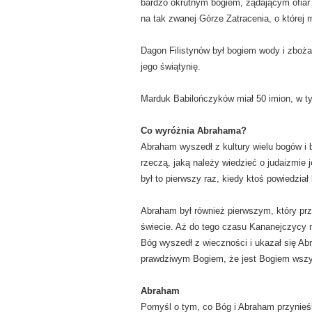
bardzo okrutnym bogiem, żądającym ofiar 
na tak zwanej Górze Zatracenia, o której 
Dagon Filistynów był bogiem wody i zboża.
jego świątynię.
Marduk Babilończyków miał 50 imion, w tym 
Co wyróżnia Abrahama?
Abraham wyszedł z kultury wielu bogów i
rzeczą, jaką należy wiedzieć o judaizmie j
był to pierwszy raz, kiedy ktoś powiedział 
Abraham był również pierwszym, który prz
świecie. Aż do tego czasu Kananejczycy mi
Bóg wyszedł z wieczności i ukazał się Ab
prawdziwym Bogiem, że jest Bogiem wszyst
Abraham
Pomyśl o tym, co Bóg i Abraham przynieśl