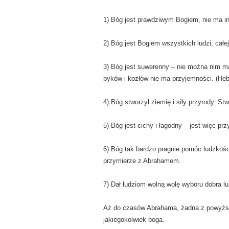
1) Bóg jest prawdziwym Bogiem, nie ma in
2) Bóg jest Bogiem wszystkich ludzi, całej
3) Bóg jest suwerenny – nie można nim man
byków i kozłów nie ma przyjemności. (Hebr
4) Bóg stworzył ziemię i siły przyrody. St
5) Bóg jest cichy i łagodny – jest więc pr
6) Bóg tak bardzo pragnie pomóc ludzkośc
przymierze z Abrahamem.
7) Dał ludziom wolną wolę wyboru dobra l
Aż do czasów Abrahama, żadna z powyższyc
jakiegokolwiek boga.