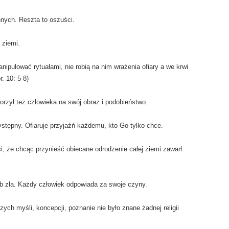
nych. Reszta to oszuści.
 ziemi.
ipulować rytuałami, nie robią na nim wrażenia ofiary a we krwi
. 10: 5-8)
worzył też człowieka na swój obraz i podobieństwo.
zystępny. Ofiaruje przyjaźń każdemu, kto Go tylko chce.
i, że chcąc przynieść obiecane odrodzenie całej ziemi zawarł
ub zła. Każdy człowiek odpowiada za swoje czyny.
h myśli, koncepcji, poznanie nie było znane żadnej religii