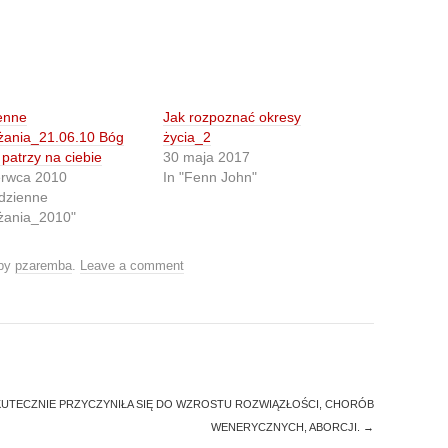
enne
Jak rozpoznać okresy
żania_21.06.10 Bóg
życia_2
 patrzy na ciebie
30 maja 2017
erwca 2010
In "Fenn John"
dzienne
żania_2010"
by
pzaremba
.
Leave a comment
KUTECZNIE PRZYCZYNIŁA SIĘ DO WZROSTU ROZWIĄZŁOŚCI, CHORÓB
WENERYCZNYCH, ABORCJI.
→