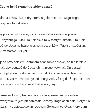
y to jakiś rytuał lub zbiór zasad?
a na człowieku, który starał się dotrzeć do swego boga,
ą jakichś rytuałów.
 się poprzez stworzony przez człowieka system w postaci
 fizycznego kultu. Tak działało to w tamtym czasie – tak też
otrzeć do Boga na bazie własnych uczynków. Wielu chrześcijan,
ski w martwe uczynki.
jego przyjacielem, Abraham zdał sobie sprawę, że nie istnieje
ć, aby dotrzeć do Boga lub na niego wpłynąć. On zostali
go mógłby się modlić – nie, on znał Boga osobiście. Nie miał
zego, o czym można pomyśleć chcąc zbliżyć się do Boga – nie, on
io znane sposoby zdezaktualizowały się.
samej wolności, także zdają sobie sprawę, że wszystkie
y – wszystko to jest przestarzałe. Znamy Boga osobiście. Chrystus
staliśmy zapieczętowani Duchem Świętem od Ojca, który sam