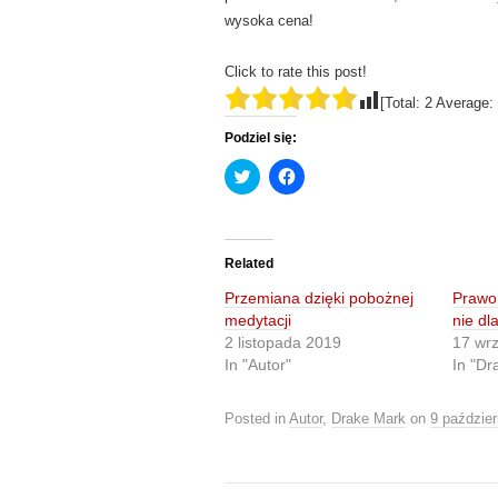
wysoka cena!
Click to rate this post!
[Total:
2
Average:
Podziel się:
C
C
l
l
i
i
c
c
k
k
t
t
o
o
Related
s
s
h
h
Przemiana dzięki pobożnej
Prawo 
a
a
r
r
medytacji
nie dla
e
e
2 listopada 2019
17 wr
o
o
n
n
In "Autor"
In "Dr
T
F
w
a
i
c
t
e
Posted in
Autor
,
Drake Mark
on
9 paździe
t
b
e
o
r
o
(
k
O
(