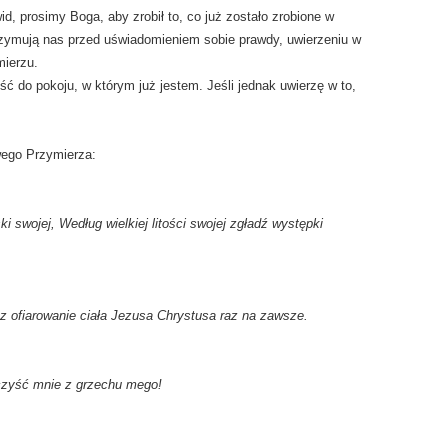
wid, prosimy Boga, aby zrobił to, co już zostało zrobione w
rzymują nas przed uświadomieniem sobie prawdy, uwierzeniu w
mierzu.
ść do pokoju, w którym już jestem. Jeśli jednak uwierzę w to,
wego Przymierza:
i swojej, Według wielkiej litości swojej zgładź występki
ez ofiarowanie ciała Jezusa Chrystusa raz na zawsze.
oczyść mnie z grzechu mego!