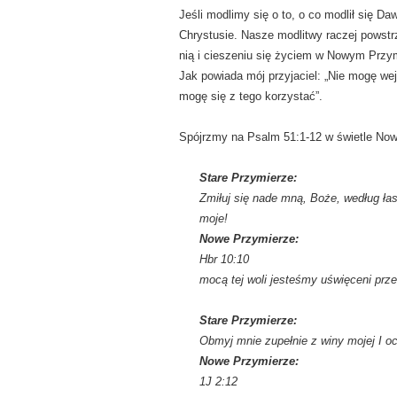
Jeśli modlimy się o to, o co modlił się Da
Chrystusie. Nasze modlitwy raczej powst
nią i cieszeniu się życiem w Nowym Przy
Jak powiada mój przyjaciel: „Nie mogę wej
mogę się z tego korzystać”.
Spójrzmy na Psalm 51:1-12 w świetle No
Stare Przymierze:
Zmiłuj się nade mną, Boże, według łask
moje!
Nowe Przymierze:
Hbr 10:10
mocą tej woli jesteśmy uświęceni prz
Stare Przymierze:
Obmyj mnie zupełnie z winy mojej I 
Nowe Przymierze:
1J 2:12