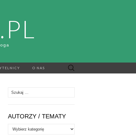
.PL
Boga
Szukaj:
YTELNICY
O NAS
Szukaj:
AUTORZY / TEMATY
Autorzy
/