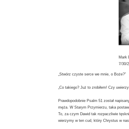
Mark 
7/30/
„Stwórz czyste serce we mnie, o Boże?”
„Co takiego? Już to zrobiłem! Czy uwierzy
Prawdopodobnie Psalm 51 został napisany
męża. W Starym Przymierzu, taka postawa
To, za czym Dawid tak rozpaczliwie tęsknił
wierzymy w ten cud, który Chrystus w nas