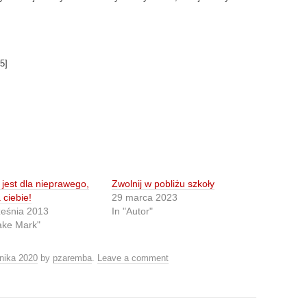
5
]
jest dla nieprawego,
Zwolnij w pobliżu szkoły
 ciebie!
29 marca 2023
ześnia 2013
In "Autor"
ake Mark"
rnika 2020
by
pzaremba
.
Leave a comment