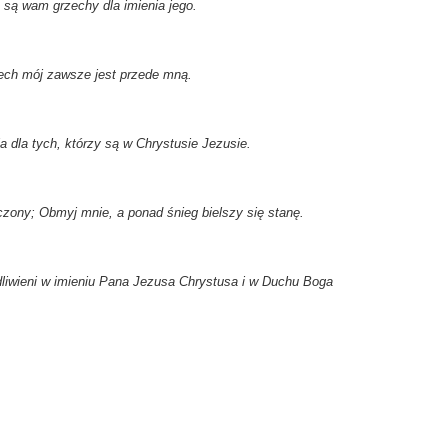
są wam grzechy dla imienia jego.
ech mój zawsze jest przede mną.
a dla tych, którzy są w Chrystusie Jezusie.
zony; Obmyj mnie, a ponad śnieg bielszy się stanę.
edliwieni w imieniu Pana Jezusa Chrystusa i w Duchu Boga
,