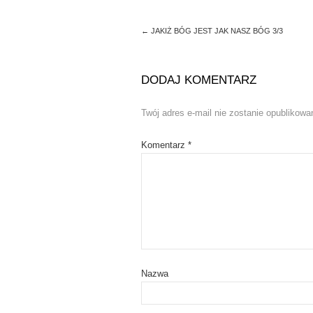
p
O
e
p
n
e
s
n
←
JAKIŻ BÓG JEST JAK NASZ BÓG 3/3
i
s
n
i
n
n
e
n
w
e
DODAJ KOMENTARZ
w
w
i
w
n
i
Twój adres e-mail nie zostanie opublikowa
d
n
o
d
w
o
)
w
Komentarz
*
)
Nazwa