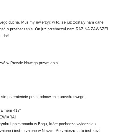
wego ducha. Musimy uwierzyć w to, że już zostały nam dane
agać o przebaczenie. On już przebaczył nam RAZ NA ZAWSZE!
 dał!
rzyć w Prawdę Nowego przymierza.
ale się przemieńcie przez odnowienie umysłu swego …
Psalmem 41?”
IEWIARA!
zynku i przekonania w Bogu, które pochodzą wyłącznie z
zynione i jest czynione w Nowym Przymierzu, a to jest zbyt