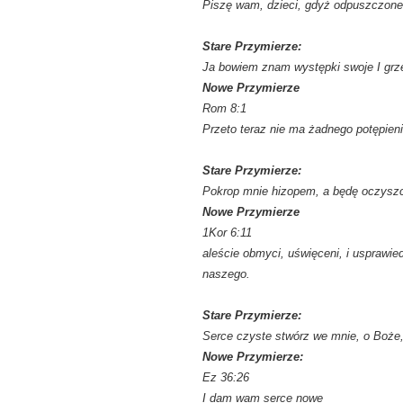
Piszę wam, dzieci, gdyż odpuszczone 
Stare Przymierze:
Ja bowiem znam występki swoje I grz
Nowe Przymierze
Rom 8:1
Przeto teraz nie ma żadnego potępieni
Stare Przymierze:
Pokrop mnie hizopem, a będę oczyszc
Nowe Przymierze
1Kor 6:11
aleście obmyci, uświęceni, i usprawi
naszego.
Stare Przymierze:
Serce czyste stwórz we mnie, o Boże
Nowe Przymierze:
Ez 36:26
I dam wam serce nowe