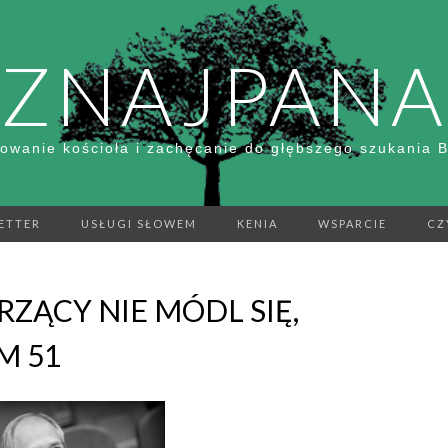
ZNAJPANA
owanie kościoła i zachęcanie do głębszego szukania 
ETTER
USŁUGI SŁOWEM
KENIA
WSPARCIE
CZ
ERZĄCY NIE MÓDL SIĘ,
M 51