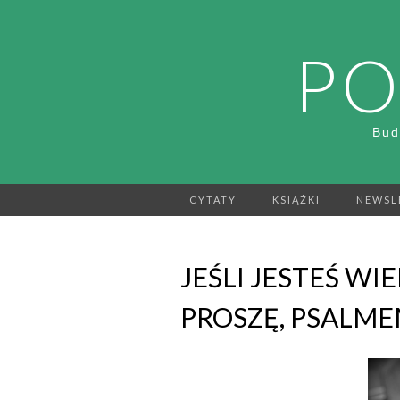
PO
Bud
CYTATY
KSIĄŻKI
NEWSL
JEŚLI JESTEŚ WI
PROSZĘ, PSALME