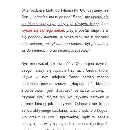
W 2 rozdziale Listu do Filipian (w. 6-8) czytamy, że
Syn „
…chociaż był w postaci Bożej,
nie upierał się
zachłannie przy tym, aby być równym Bogu,
lecz
wyparł się samego siebie,
przyjął postać sługi i stał
się podobny ludziom; a okazawszy się z postawy
człowiekiem, uniżył samego siebie i był posłuszny
aż do śmierci, i to do śmierci krzyżowej
”.
Syn nie uważał, że równość z Ojcem jest czymś,
czego należy się „uparcie trzymać”. Greka, której
używa w tym miejscu Paweł bardzo mocno
podkreśla pewne rzeczy. „Harpagmos”, którego
źródłosłowem jest „harpazo” oznacza „przejąć i
trzymać siłą”. Wyraz ten był używany zarówno w
stronie biernej jak i czynnej. Odnosiło się to do
sensu aktywnego działania, tzn.: chodziło o kogoś,
kto przejmuje coś i uprowadza, bądź w sensie
biernym, jak w tym przypadku, oznaczając kogoś,