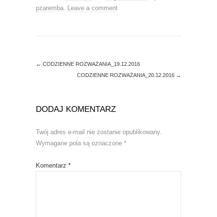
i
s
pzaremba
.
Leave a comment
n
i
n
n
e
n
w
e
w
w
i
w
n
i
d
n
o
d
←
CODZIENNE ROZWAŻANIA_19.12.2016
w
o
)
w
CODZIENNE ROZWAŻANIA_20.12.2016
→
)
DODAJ KOMENTARZ
Twój adres e-mail nie zostanie opublikowany.
Wymagane pola są oznaczone
*
Komentarz
*