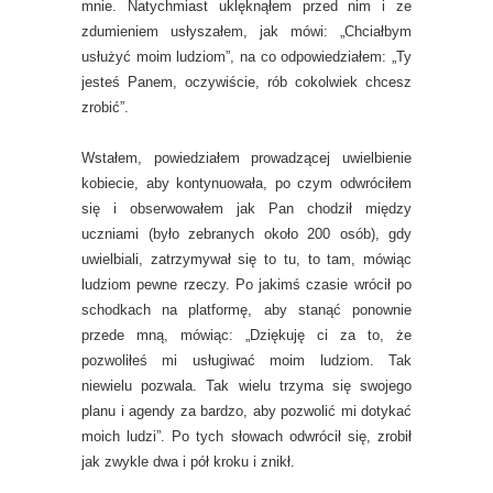
mnie. Natychmiast uklęknąłem przed nim i ze
zdumieniem usłyszałem, jak mówi: „Chciałbym
usłużyć moim ludziom”, na co odpowiedziałem: „Ty
jesteś Panem, oczywiście, rób cokolwiek chcesz
zrobić”.
Wstałem, powiedziałem prowadzącej uwielbienie
kobiecie, aby kontynuowała, po czym odwróciłem
się i obserwowałem jak Pan chodził między
uczniami (było zebranych około 200 osób), gdy
uwielbiali, zatrzymywał się to tu, to tam, mówiąc
ludziom pewne rzeczy. Po jakimś czasie wrócił po
schodkach na platformę, aby stanąć ponownie
przede mną, mówiąc: „Dziękuję ci za to, że
pozwoliłeś mi usługiwać moim ludziom. Tak
niewielu pozwala. Tak wielu trzyma się swojego
planu i agendy za bardzo, aby pozwolić mi dotykać
moich ludzi”. Po tych słowach odwrócił się, zrobił
jak zwykle dwa i pół kroku i znikł.