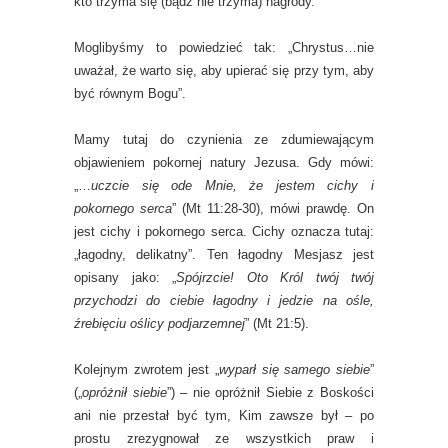
kto trzyma się (bądź nie trzyma) nagrody.
Moglibyśmy to powiedzieć tak: „Chrystus…nie
uważał, że warto się, aby upierać się przy tym, aby
być równym Bogu”.
Mamy tutaj do czynienia ze zdumiewającym
objawieniem pokornej natury Jezusa. Gdy mówi:
„…
uczcie się ode Mnie, że jestem cichy i
pokornego serca
” (Mt 11:28-30), mówi prawdę. On
jest cichy i pokornego serca. Cichy oznacza tutaj:
„łagodny, delikatny”. Ten łagodny Mesjasz jest
opisany jako: „
Spójrzcie! Oto Król twój twój
przychodzi do ciebie łagodny i jedzie na ośle,
źrebięciu oślicy podjarzemnej
” (Mt 21:5).
Kolejnym zwrotem jest „
wyparł się samego siebie
”
(„
opróżnił siebie
”) – nie opróżnił Siebie z Boskości
ani nie przestał być tym, Kim zawsze był – po
prostu zrezygnował ze wszystkich praw i