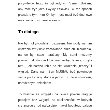
przywilejów tego, że był jedynym Synem Bożym,
aby móc żyć jako zwykły człowiek. W ten sposób
prawda o tym, kim On był i jest musi być duchowo
rozeznana i poznana w sercu.
To dlatego …
Nie był hollywoodzkim Jezusem. Nie robiły na nim
wrażenia zmyślnie zastawiane sidła ani hierarchia,
na co był stale narażany. My sami możemy
poznać, jak dobrze ktoś zna osobę Jezusa, dzięki
temu, jak bardzo robią na nim wrażenie „rzeczy” i
wygląd. Dany nam Syn MUSIAŁ być pokornego
serca po to, aby stał się jednym z Jego stworzeń,
narodzonym dzieckiem.
To właśnie ze względu na Swoją pokorę reaguje
pokojem bez względu na okoliczności, w których
się znajduje, od najbardziej nawet bogatego pałacu