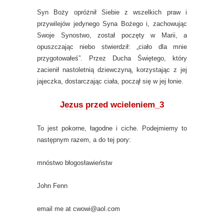
Syn Boży opróżnił Siebie z wszelkich praw i
przywilejów jedynego Syna Bożego i, zachowując
Swoje Synostwo, został poczęty w Marii, a
opuszczając niebo stwierdził: „ciało dla mnie
przygotowałeś”. Przez Ducha Świętego, który
zacienił nastoletnią dziewczyną, korzystając z jej
jajeczka, dostarczając ciała, począł się w jej łonie.
Jezus przed wcieleniem_3
To jest pokorne, łagodne i ciche. Podejmiemy to
następnym razem, a do tej pory:
mnóstwo błogosławieństw
John Fenn
email me at cwowi@aol.com