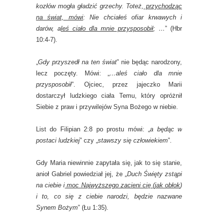
kozłów mogła gładzić grzechy. Toteż,
przychodząc
na świat, mówi
: Nie chciałeś ofiar krwawych i
darów, a
leś ciało dla mnie przysposobił
; …
” (Hbr
10:4-7).
„
Gdy przyszedł na ten świat
” nie będąc narodzony,
lecz poczęty. Mówi: „
…aleś ciało dla mnie
przysposobił
”. Ojciec, przez jajeczko Marii
dostarczył ludzkiego ciała Temu, który opróżnił
Siebie z praw i przywilejów Syna Bożego w niebie.
List do Filipian 2:8 po prostu mówi: „
a będąc w
postaci ludzkiej
” czy „
stawszy się człowiekiem
”.
Gdy Maria niewinnie zapytała się, jak to się stanie,
anioł Gabriel powiedział jej, że
„Duch Święty zstąpi
na ciebie i
moc Najwyższego zacieni cię (jak obłok
)
i to, co się z ciebie narodzi, będzie nazwane
Synem Bożym
” (Łu 1:35).