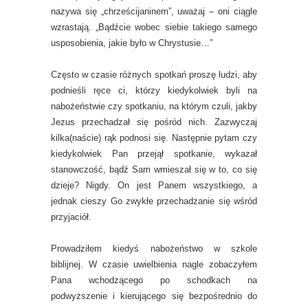
nazywa się „chrześcijaninem”, uważaj – oni ciągle
wzrastają. „Bądźcie wobec siebie takiego samego
usposobienia, jakie było w Chrystusie…”
Często w czasie różnych spotkań proszę ludzi, aby
podnieśli ręce ci, którzy kiedykolwiek byli na
nabożeństwie czy spotkaniu, na którym czuli, jakby
Jezus przechadzał się pośród nich. Zazwyczaj
kilka(naście) rąk podnosi się. Następnie pytam czy
kiedykolwiek Pan przejął spotkanie, wykazał
stanowczość, bądź Sam wmieszał się w to, co się
dzieje? Nigdy. On jest Panem wszystkiego, a
jednak cieszy Go zwykłe przechadzanie się wśród
przyjaciół.
Prowadziłem kiedyś nabożeństwo w szkole
biblijnej. W czasie uwielbienia nagle zobaczyłem
Pana wchodzącego po schodkach na
podwyższenie i kierującego się bezpośrednio do