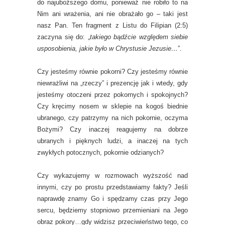
do najuboższego domu, ponieważ nie robiło to na
Nim ani wrażenia, ani nie obrażało go – taki jest
nasz Pan. Ten fragment z Listu do Filipian (2:5)
zaczyna się do: „
takiego bądźcie względem siebie
usposobienia, jakie było w Chrystusie Jezusie…
”.
Czy jesteśmy równie pokorni? Czy jesteśmy równie
niewrażliwi na „rzeczy” i prezencję jak i wtedy, gdy
jesteśmy otoczeni przez pokornych i spokojnych?
Czy kręcimy nosem w sklepie na kogoś biednie
ubranego, czy patrzymy na nich pokornie, oczyma
Bożymi? Czy inaczej reagujemy na dobrze
ubranych i pięknych ludzi, a inaczej na tych
zwykłych potocznych, pokornie odzianych?
Czy wykazujemy w rozmowach wyższość nad
innymi, czy po prostu przedstawiamy fakty? Jeśli
naprawdę znamy Go i spędzamy czas przy Jego
sercu, będziemy stopniowo przemieniani na Jego
obraz pokory…gdy widzisz przeciwieństwo tego, co