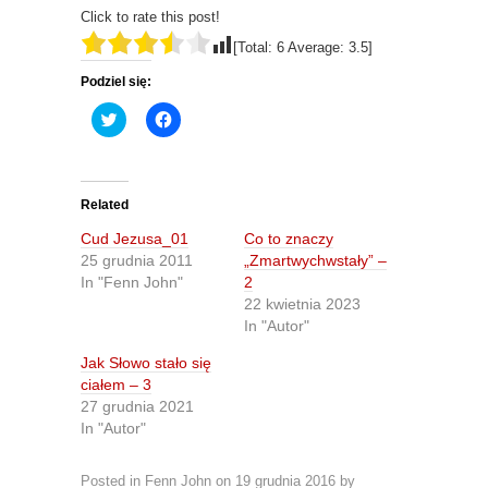
Click to rate this post!
[Total:
6
Average:
3.5
]
Podziel się:
C
C
l
l
i
i
c
c
k
k
t
t
o
o
Related
s
s
h
h
Cud Jezusa_01
Co to znaczy
a
a
r
r
25 grudnia 2011
„Zmartwychwstały” –
e
e
In "Fenn John"
2
o
o
n
n
22 kwietnia 2023
T
F
In "Autor"
w
a
i
c
t
e
Jak Słowo stało się
t
b
ciałem – 3
e
o
r
o
27 grudnia 2021
(
k
O
(
In "Autor"
p
O
e
p
n
e
Posted in
Fenn John
on
19 grudnia 2016
by
s
n