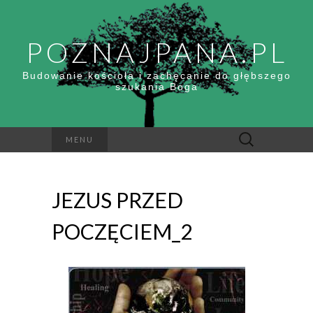
POZNAJPANA.PL
Budowanie kościoła i zachęcanie do głębszego
szukania Boga
Szukaj:
MENU
JEZUS PRZED
POCZĘCIEM_2