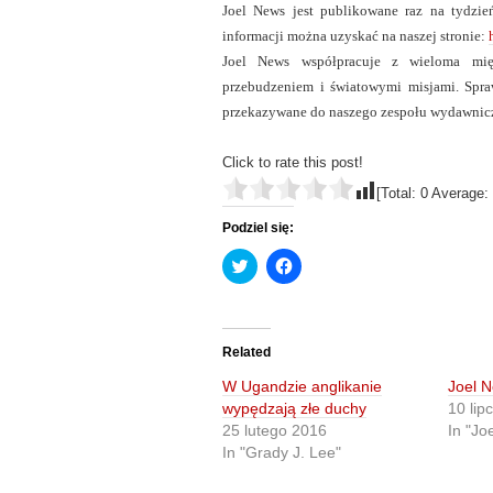
Joel News jest publikowane raz na tydzień
informacji można uzyskać na naszej stronie:
Joel News współpracuje z wieloma mię
przebudzeniem i światowymi misjami. Spra
przekazywane do naszego zespołu wydawnic
Click to rate this post!
[Total:
0
Average:
Podziel się:
C
C
l
l
i
i
c
c
k
k
t
t
o
o
Related
s
s
h
h
W Ugandzie anglikanie
Joel N
a
a
r
r
wypędzają złe duchy
10 lip
e
e
25 lutego 2016
In "Jo
o
o
n
n
In "Grady J. Lee"
T
F
w
a
i
c