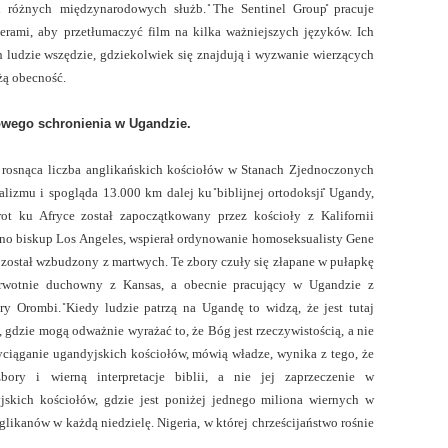
i różnych międzynarodowych służb. ̎The Sentinel Group̎ pracuje
rami, aby przetłumaczyć film na kilka ważniejszych języków. Ich
ch ludzie wszędzie, gdziekolwiek się znajdują i wyzwanie wierzących
żą obecność.
owego schronienia w Ugandzie.
e rosnąca liczba anglikańskich kościołów w Stanach Zjednoczonych
lizmu i spogląda 13.000 km dalej ku ̎biblijnej ortodoksji̎ Ugandy,
t ku Afryce został zapoczątkowany przez kościoły z Kalifornii
uno biskup Los Angeles, wspierał ordynowanie homoseksualisty Gene
 został wzbudzony z martwych. Te zbory czuły się złapane w pułapkę
erwotnie duchowny z Kansas, a obecnie pracujący w Ugandzie z
 Orombi. ̎Kiedy ludzie patrzą na Ugandę to widzą, że jest tutaj
 gdzie mogą odważnie wyrażać to, że Bóg jest rzeczywistością, a nie
yciąganie ugandyjskich kościołów, mówią władze, wynika z tego, że
bory i wierną interpretacje biblii, a nie jej zaprzeczenie w
skich kościołów, gdzie jest poniżej jednego miliona wiernych w
likanów w każdą niedzielę. Nigeria, w której chrześcijaństwo rośnie