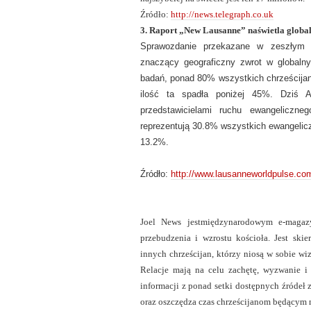
Źródło:
http://news.telegraph.co.uk
3. Raport „New Lausanne” naświetla global
Sprawozdanie przekazane w zeszłym m
znaczący geograficzny zwrot w globalny
badań, ponad 80% wszystkich chrześcijan 
ilość ta spadła poniżej 45%. Dziś Af
przedstawicielami ruchu ewangeliczn
reprezentują 30.8% wszystkich ewangelicz
13.2%.
Źródło:
http://www.lausanneworldpulse.com
Joel News jestmiędzynarodowym e-magazy
przebudzenia i wzrostu kościoła. Jest sk
innych chrześcijan, którzy niosą w sobie wi
Relacje mają na celu zachętę, wyzwanie i 
informacji z ponad setki dostępnych źródeł
oraz oszczędza czas chrześcijanom będącym n