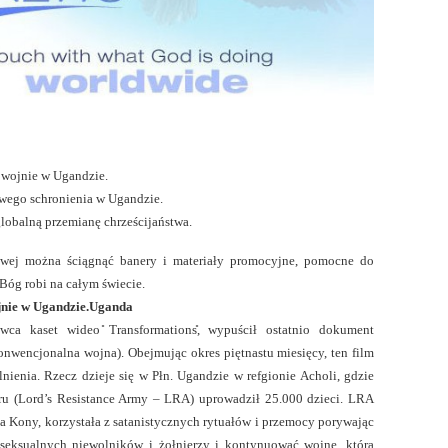
 wojnie w Ugandzie.
wego schronienia w Ugandzie.
globalną przemianę chrześcijaństwa.
owej można ściągnąć banery i materiały promocyjne, pomocne do
Bóg robi na całym świecie.
ojnie w Ugandzie.Uganda
wca kaset wideo ̎Transformations̎, wypuścił ostatnio dokument
onwencjonalna wojna). Obejmując okres piętnastu miesięcy, ten film
lnienia. Rzecz dzieje się w Płn. Ugandzie w refgionie Acholi, gdzie
u (Lord’s Resistance Army – LRA) uprowadził 25.000 dzieci. LRA
a Kony, korzystała z satanistycznych rytuałów i przemocy porywając
 seksualnych niewolników i żołnierzy i kontynuować wojnę, która