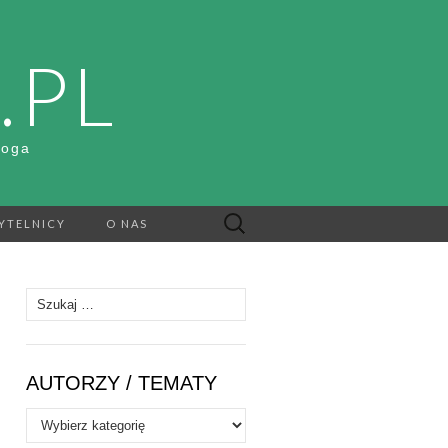
.PL
Boga
Szukaj:
YTELNICY
O NAS
Szukaj:
AUTORZY / TEMATY
Autorzy
/