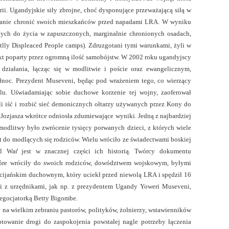
orii. Ugandyjskie siły zbrojne, choć dysponujące przeważającą siłą w
 stanie chronić swoich mieszkańców przed napadami LRA. W wyniku
nych do życia w zapuszczonych, marginalnie chronionych osadach,
tlly Displeaced People camps). Zdruzgotani tymi warunkami, żyli w
fakt poparty przez ogromną ilość samobójstw. W 2002 roku ugandyjscy
 działania, łącząc się w modlitwie i poście oraz ewangelicznym,
noc. Prezydent Museveni, będąc pod wrażeniem tego, co wierzący
lu. Uświadamiając sobie duchowe korzenie tej wojny, zaoferował
li iść i rozbić sieć demonicznych ołtarzy używanych przez Kony do
 Jozjasza wkrótce odniosła zdumiewające wyniki. Jedną z najbardziej
odlitwy było zwrócenie tysięcy porwanych dzieci, z których wiele
 do modlących się rodziców. Wielu wróciło ze świadectwami boskiej
l War̎ jest w znacznej części ich historią. Twórcy dokumentu
tóre wróciły do swoich rodziców, dowództwem wojskowym, byłymi
cijańskim duchownym, który uciekł przed niewolą LRA i spędził 16
i i z urzędnikami, jak np. z prezydentem Ugandy Yoweri Museveni,
egocjatorką Betty Bigombe.
 na wielkim zebraniu pastorów, polityków, żołnierzy, wstawienników
owanie drogi do zaspokojenia powstałej nagle potrzeby łączenia