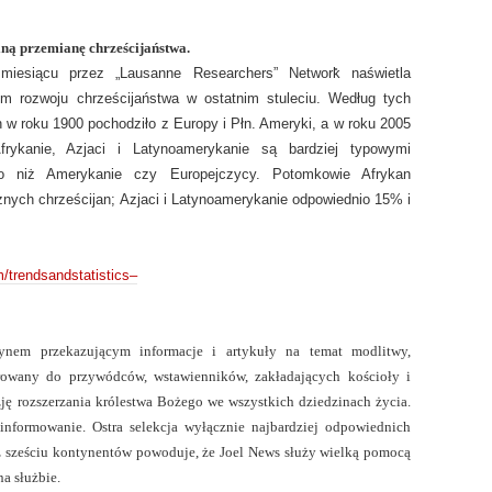
ną przemianę chrześcijaństwa.
iesiącu przez „Lausanne Researchers” Network̎ naświetla
m rozwoju chrześcijaństwa w ostatnim stuleciu. Według tych
w roku 1900 pochodziło z Europy i Płn. Ameryki, a w roku 2005
rykanie, Azjaci i Latynoamerykanie są bardziej typowymi
ego niż Amerykanie czy Europejczycy. Potomkowie Afrykan
nych chrześcijan; Azjaci i Latynoamerykanie odpowiednio 15% i
/trendsandstatistics–
nem przekazującym informacje i artykuły na temat modlitwy,
ierowany do przywódców, wstawienników, zakładających kościoły i
zję rozszerzania królestwa Bożego we wszystkich dziedzinach życia.
informowanie. Ostra selekcja wyłącznie najbardziej odpowiednich
 z sześciu kontynentów powoduje, że Joel News służy wielką pomocą
a służbie.