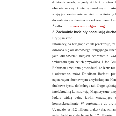
działania władz, ugandyjskich kościołów 
obecnie ze swymi międzynarodowymi partne
wizją jest zaniesienie nadziei do uciśniony
do wołania z oddaniem i oczekiwaniem o Bo
Źródło:
http://www.sentinelgroup.org
2. Zachodnie kościoły poszukują duch
Brytyjka stron
informacyjna telegraph.co.uk przekazuje, ż
odwraca się od domowego, religijnego libera
jako duchowemu miejscu schronienia. Zwro
wzburzone tym, że ich przywódca, J. Jon Br
Robinson i rzekomo powiedział, że Jezus nie
i odrzucone, mówi Dr Alison Barfoot, pi
najstarszym duchownym arcybiskupem Henry
duchowe życie, do którego tak długo tęsknią,
intelektualną konstrukcją. Magnetyczne prz
ludzie widzą pełne ławki, wzrastające z
homoseksualizmie. W porównaniu do brytyj
Ugandzie jest 9.2 miliona praktykujących ang
najszybciej na świecie jest ich 17 milionów.