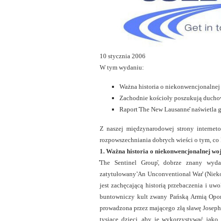
10 stycznia 2006
W tym wydaniu:
Ważna historia o niekonwencjonalnej
Zachodnie kościoły poszukują ducho
Raport ̎The New Lausanne̎ naświetla 
Z naszej międzynarodowej strony internet
rozpowszechniania dobrych wieści o tym, co 
1. Ważna historia o niekonwencjonalnej w
̎̎The Sentinel Group̎, dobrze znany wyda
zatytułowany ̎An Unconventional War̎ (Niek
jest zachęcającą historią przebaczenia i uwo
buntowniczy kult zwany Pańską Armią Opor
prowadzona przez mającego złą sławę Joseph
tysiące dzieci, aby je wykorzystywać jako