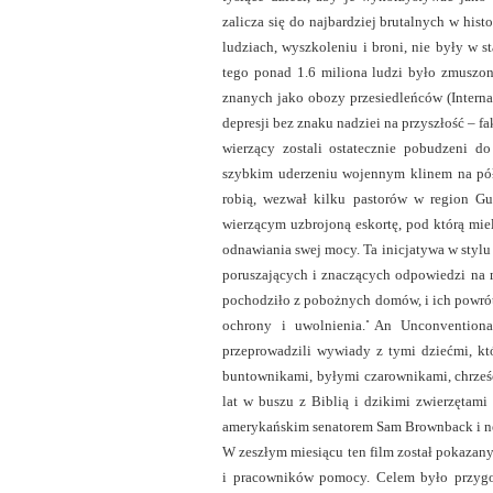
zalicza się do najbardziej brutalnych w hist
ludziach, wyszkoleniu i broni, nie były w
tego ponad 1.6 miliona ludzi było zmuszo
znanych jako obozy przesiedleńców (Interna
depresji bez znaku nadziei na przyszłość – 
wierzący zostali ostatecznie pobudzeni do
szybkim uderzeniu wojennym klinem na pół
robią, wezwał kilku pastorów w region Gu
wierzącym uzbrojoną eskortę, pod którą mie
odnawiania swej mocy. Ta inicjatywa w stylu
poruszających i znaczących odpowiedzi na m
pochodziło z pobożnych domów, i ich powrót
ochrony i uwolnienia. ̎An Unconventiona
przeprowadzili wywiady z tymi dziećmi, k
buntownikami, byłymi czarownikami, chrześ
lat w buszu z Biblią i dzikimi zwierzętam
amerykańskim senatorem Sam Brownback i n
W zeszłym miesiącu ten film został pokazany
i pracowników pomocy. Celem było przygot