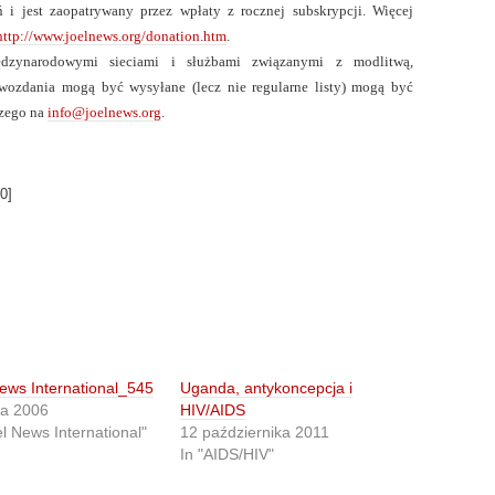
 i jest zaopatrywany przez wpłaty z rocznej subskrypcji. Więcej
http://www.joelnews.org/donation.htm
.
dzynarodowymi sieciami i służbami związanymi z modlitwą,
wozdania mogą być wysyłane (lecz nie regularne listy) mogą być
zego na
info@joelnews.org
.
0
]
ews International_545
Uganda, antykoncepcja i
ca 2006
HIV/AIDS
el News International"
12 października 2011
In "AIDS/HIV"