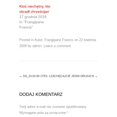
T
F
w
a
Ktoś niechętny, kto
i
c
t
e
okradł chrześcijan
t
b
17 grudnia 2018
e
o
r
o
In "Frangipane
(
k
O
(
Francis"
p
O
e
p
n
e
Posted in
Autor
,
Frangipane Francis
on
22 kwietnia
s
n
i
s
2009
by
admin
.
Leave a comment
n
i
n
n
e
n
w
e
w
w
i
w
n
i
d
n
o
d
←
DS_23.03.09 1TES. 1
ZACHĘCAJCIE JEDNI DRUGICH
→
w
o
)
w
)
DODAJ KOMENTARZ
Twój adres e-mail nie zostanie opublikowany.
Wymagane pola są oznaczone
*