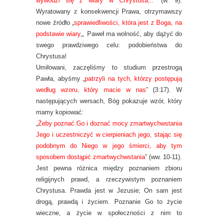
wywodzi się z wiary w Chrystusa,..
” (w. 9).
Wyratowany z konsekwencji Prawa, otrzymawszy
nowe źródło „
sprawiedliwości, która jest z Boga, na
podstawie wiary
„, Paweł ma wolność, aby dążyć do
swego prawdziwego celu: podobieństwa do
Chrystusa!
Umiłowani, zaczęliśmy to studium przestrogą
Pawła, abyśmy „
patrzyli na tych, którzy postępują
według wzoru, który macie w nas
” (3:17). W
następujących wersach, Bóg pokazuje wzór, który
mamy kopiować:
„
Żeby poznać Go i doznać mocy zmartwychwstania
Jego i uczestniczyć w cierpieniach jego, stając się
podobnym do Niego w jego śmierci, aby tym
sposobem dostąpić zmartwychwstania
” (ww. 10-11).
Jest pewna różnica między poznaniem zbioru
religijnych prawd, a rzeczywistym poznaniem
Chrystusa. Prawda jest w Jezusie; On sam jest
drogą, prawdą i życiem. Poznanie Go to życie
wieczne, a życie w społeczności z nim to