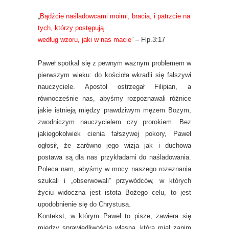
„
Bądźcie naśladowcami moimi, bracia, i patrzcie na
tych, którzy postępują
według wzoru, jaki w nas macie
” – Flp.3:17
Paweł spotkał się z pewnym ważnym problemem w
pierwszym wieku: do kościoła wkradli się fałszywi
nauczyciele. Apostoł ostrzegał Filipian, a
równocześnie nas, abyśmy rozpoznawali różnice
jakie istnieją między prawdziwym mężem Bożym,
zwodniczym nauczycielem czy prorokiem. Bez
jakiegokolwiek cienia fałszywej pokory, Paweł
ogłosił, że zarówno jego wizja jak i duchowa
postawa są dla nas przykładami do naśladowania.
Poleca nam, abyśmy w mocy naszego rozeznania
szukali i „obserwowali” przywódców, w których
życiu widoczna jest istota Bożego celu, to jest
upodobnienie się do Chrystusa.
Kontekst, w którym Paweł to pisze, zawiera się
między sprawiedliwością własną, którą miał zanim