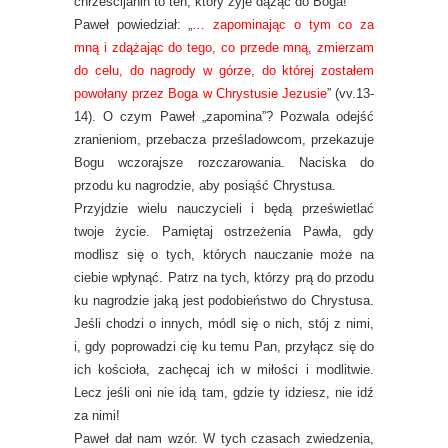
chrześcijanin to ten, który żyje dążąc do Boga!
Paweł powiedział: „
… zapominając o tym co za
mną i zdążając do tego, co przede mną, zmierzam
do celu, do nagrody w górze, do której zostałem
powołany przez Boga w Chrystusie Jezusie
” (vv.13-
14). O czym Paweł „zapomina”? Pozwala odejść
zranieniom, przebacza prześladowcom, przekazuje
Bogu wczorajsze rozczarowania. Naciska do
przodu ku nagrodzie, aby posiąść Chrystusa.
Przyjdzie wielu nauczycieli i będą prześwietlać
twoje życie. Pamiętaj ostrzeżenia Pawła, gdy
modlisz się o tych, których nauczanie może na
ciebie wpłynąć. Patrz na tych, którzy prą do przodu
ku nagrodzie jaką jest podobieństwo do Chrystusa.
Jeśli chodzi o innych, módl się o nich, stój z nimi,
i, gdy poprowadzi cię ku temu Pan, przyłącz się do
ich kościoła, zachęcaj ich w miłości i modlitwie.
Lecz jeśli oni nie idą tam, gdzie ty idziesz, nie idź
za nimi!
Paweł dał nam wzór. W tych czasach zwiedzenia,