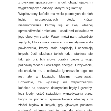
z pyskami spuszczonymi w dół, obwąchujących i
wygrzebujących odpady, którymi się karmiły.
Współczesny kościół ma wielu podobnych do nich
ludzi, wygrzebujących błędy, którzy
niezmordowanie karmią się w swej własnej
sprawiedliwości śmieciami i upadkami człowieka w
jego obecnym stanie. Paweł, mówi nam: „strzeżcie
się tych, którzy mają zawsze coś negatywnego do
powiedzenia, którzy stale osądzają i oczerniają
innych. Jeśli słuchasz takich ludzi, staniesz się
taki jak oni. Ich słowa ograbią ciebie z wizji,
pozbawią radości i wyczerpią energię”. Oczywiście,
nie chodziło mu o całkowite ignorowanie tego, co
jest złe w ludziach. Musimy rozeznawać.
Pozwólcie, że wyjaśnię: we współczesnym
kościele są poważne doktrynalne błędy i grzechy,
lecz kiedy jesteś świadkiem wynajdywania przez
kogoś w poczuciu sprawiedliwości własnej i w
złości błędów u innych, gdy głównym punktem
czyjegoś widzenia jest to, co złe, strzeż się.