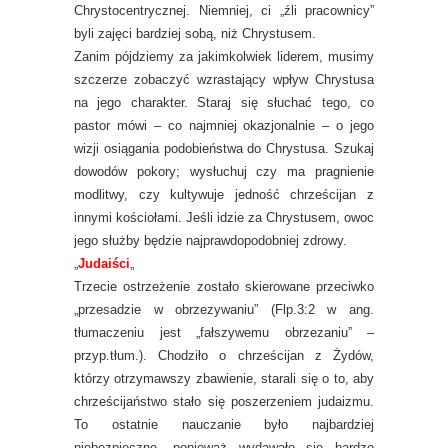
Chrystocentrycznej. Niemniej, ci „źli pracownicy”
byli zajęci bardziej sobą, niż Chrystusem.
Zanim pójdziemy za jakimkolwiek liderem, musimy
szczerze zobaczyć wzrastający wpływ Chrystusa
na jego charakter. Staraj się słuchać tego, co
pastor mówi – co najmniej okazjonalnie – o jego
wizji osiągania podobieństwa do Chrystusa. Szukaj
dowodów pokory; wysłuchuj czy ma pragnienie
modlitwy, czy kultywuje jedność chrześcijan z
innymi kościołami. Jeśli idzie za Chrystusem, owoc
jego służby będzie najprawdopodobniej zdrowy.
„
Judaiści
„
Trzecie ostrzeżenie zostało skierowane przeciwko
„przesadzie w obrzezywaniu” (Flp.3:2 w ang.
tłumaczeniu jest „fałszywemu obrzezaniu” –
przyp.tłum.). Chodziło o chrześcijan z Żydów,
którzy otrzymawszy zbawienie, starali się o to, aby
chrześcijaństwo stało się poszerzeniem judaizmu.
To ostatnie nauczanie było najbardziej
niebezpieczne, ponieważ wydawało się bardzo