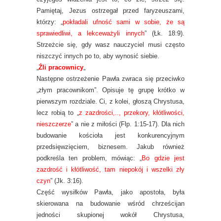
Pamiętaj, Jezus ostrzegał przed faryzeuszami,
którzy: „
pokładali ufność sami w sobie, że są
sprawiedliwi, a lekceważyli innych
” (Łk. 18:9).
Strzeżcie się, gdy wasz nauczyciel musi często
niszczyć innych po to, aby wynosić siebie.
„
Źli pracownicy
„
Następne ostrzeżenie Pawła zwraca się przeciwko
„złym pracownikom”. Opisuje tę grupę krótko w
pierwszym rozdziale. Ci, z kolei, głoszą Chrystusa,
lecz robią to „
z zazdrości,.., przekory, kłótliwości,
nieszczerze
” a nie z miłości (Flp. 1:15-17). Dla nich
budowanie kościoła jest konkurencyjnym
przedsięwzięciem, biznesem. Jakub również
podkreśla ten problem, mówiąc: „
Bo gdzie jest
zazdrość i kłótliwość, tam niepokój i wszelki zły
czyn
” (Jk. 3:16).
Część wysiłków Pawła, jako apostoła, była
skierowana na budowanie wśród chrześcijan
jedności skupionej wokół Chrystusa,