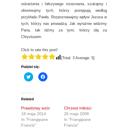
oskarżenia i fałszywego rozeznania, szukajmy i
obserwujmy tych, którzy postępują według
przykładu Pawła. Rozpoznawajmy wpływ Jezusa w
tych, którzy nas prowadzą. Jak wyraźnie widzimy
Pana, tak idźmy za tymi, którzy idą za
Chrystusem.
Click to rate this post!
[Total:
3
Average:
5
]
Podziel się:
C
C
l
l
i
i
c
c
k
k
t
t
o
o
Related
s
s
h
h
Prawdziwy wzór
Chrzest miłości
a
a
r
r
18 maja 2014
26 maja 2008
e
e
In "Frangipane
In "Frangipane
o
o
n
n
Francis"
Francis"