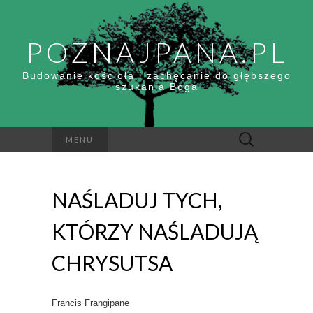
POZNAJPANA.PL
Budowanie kościoła i zachęcanie do głębszego
szukania Boga
Szukaj:
MENU
NAŚLADUJ TYCH,
KTÓRZY NAŚLADUJĄ
CHRYSUTSA
Francis Frangipane