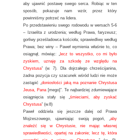
aby ujawnić postawę swego serca. Robiąc w ten
sposób, pokazuje nam wzór, przez który
powinniśmy potrzeć na lidera.
Po przedstawieniu swego rodowodu w wersach 5-6
– Izraelita z urodzenia; według Prawa, faryzeusz;
gorliwy prześladowca kościoła; sprawiedliwy według
Prawa; bez winy – Paweł wymienia właśnie to, co
osiągnął, mówiąc: „
lecz to wszystko, co mi było
zyskiem, uznaję za szkodę ze względu na
Chrystusa
” (w. 7). Dla dojrzałego chrześcijanina,
żadna pozycja czy szacunek wśród ludzi nie może
zastąpić „
doniosłości jaką ma poznanie Chrystusa
Jeusa, Pana
[mego]”. Te najbardziej zdumiewające
osiągnięcia stały się „
śmieciami, aby zyskać
Chrystusa
” (w.8)
Paweł oddziela się jeszcze dalej od Prawa
Mojżeszowego, ujawniając swoją pogoń, „
aby
znaleźć się w Chrystusie, nie mając własnej
sprawiedliwości, opartej na zakonie; lecz tę, która