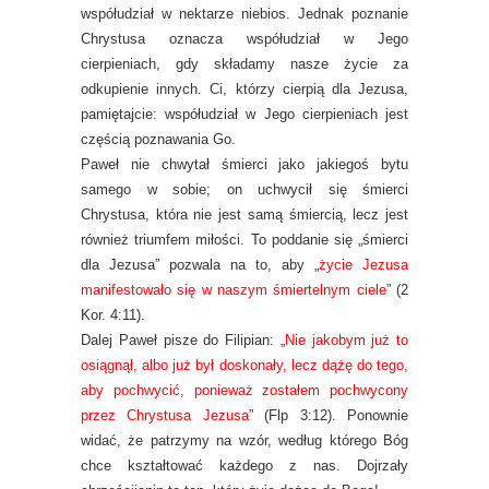
współudział w nektarze niebios. Jednak poznanie
Chrystusa oznacza współudział w Jego
cierpieniach, gdy składamy nasze życie za
odkupienie innych. Ci, którzy cierpią dla Jezusa,
pamiętajcie: współudział w Jego cierpieniach jest
częścią poznawania Go.
Paweł nie chwytał śmierci jako jakiegoś bytu
samego w sobie; on uchwycił się śmierci
Chrystusa, która nie jest samą śmiercią, lecz jest
również triumfem miłości. To poddanie się „śmierci
dla Jezusa” pozwala na to, aby „
życie Jezusa
manifestowało się w naszym śmiertelnym ciele
” (2
Kor. 4:11).
Dalej Paweł pisze do Filipian: „
Nie jakobym już to
osiągnął, albo już był doskonały, lecz dążę do tego,
aby pochwycić, ponieważ zostałem pochwycony
przez Chrystusa Jezusa
” (Flp 3:12). Ponownie
widać, że patrzymy na wzór, według którego Bóg
chce kształtować każdego z nas. Dojrzały