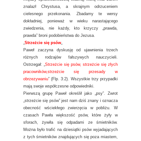
znalazł Chrystusa, a skrajnym odrzuceniem
cielesnego przekonania. Zbadamy te wersy
dokładniej, ponieważ w wieku narastającego
zwiedzenia, nie każdy, kto krzyczy „prawda,
prawda” broni podobieństwa do Jezusa.
„
Strzeżcie się psów
„
Paweł zaczyna dyskusję od ujawnienia trzech
różnych rodzajów fałszywych nauczycieli.
Ostrzegał: „
Strzeżcie się psów, strzeżcie się złych
pracowników,strzeżcie się przesady w
obrzezywaniu
” (Flp. 3:2). Wszystkie trzy przypadki
mają swoje współczesne odpowiedniki.
Pierwszą grupę Paweł określił jako „psy”. Zwrot
„strzeżcie się psów” jest nam dziś znany i oznacza
obecność wściekłego zwierzęcia w pobliżu. W
czasach Pawła większość psów, które żyły w
sforach, żywiła się odpadami ze śmietników.
Można było trafić na dziesiątki psów wyjadających
z tych śmietników znajdujących się poza miastem,