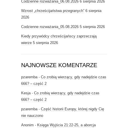
Codzienne rozważania_06.08.2026
6 sierpnia 2026
Wzrost „chrześcijaństwa przegranych”
6 sierpnia
2026
Codzienne rozważania_05.08.2026
5 sierpnia 2026
Kiedy przywódcy chrześcijańscy zaprzeczają
wierze
5 sierpnia 2026
NAJNOWSZE KOMENTARZE
pzaremba
-
Co zrobią wierzący, gdy nadejdzie czas
666? – część 2
Kesja
-
Co zrobią wierzący, gdy nadejdzie czas
666? – część 2
pzaremba
-
Część historii Europy, której nigdy Cię
nie nauczono
Anonim
-
Księga Wyjścia 21:22-25, a aborcja