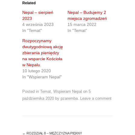
o
o
Related
s
s
h
h
Nepal – sierpień
Nepal – Budujemy 2
a
a
r
r
2023
miejsca zgromadzeń
e
e
4 września 2023
15 marca 2022
o
o
n
n
In "Temat"
In "Temat"
T
F
w
a
Rozpoczynamy
i
c
t
e
dwutygodniową akcję
t
b
zbierania pieniędzy
e
o
r
o
na wsparcie Kościoła
(
k
O
(
w Nepalu.
p
O
10 lutego 2020
e
p
n
e
In "Wspieram Nepal"
s
n
i
s
n
i
Posted in
Temat
,
Wspieram Nepal
on
5
n
n
e
n
października 2020
by
pzaremba
.
Leave a comment
w
e
w
w
i
w
n
i
d
n
o
d
w
o
)
w
)
←
ROZDZIAŁ 8 – MĘŻCZYZNA PIĘKNY