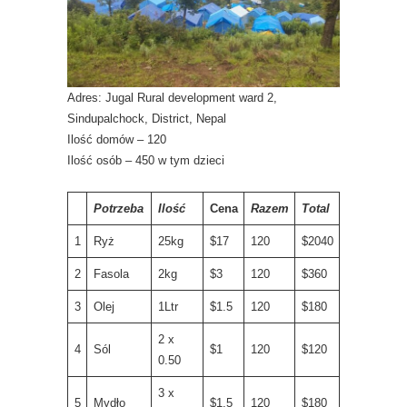
Adres: Jugal Rural development ward 2,
Sindupalchock, District, Nepal
Ilość domów – 120
Ilość osób – 450 w tym dzieci
Potrzeba
Ilość
Cena
Razem
Total
1
Ryż
25kg
$17
120
$2040
2
Fasola
2kg
$3
120
$360
3
Olej
1Ltr
$1.5
120
$180
2 x
4
Sól
$1
120
$120
0.50
3 x
5
Mydło
$1.5
120
$180