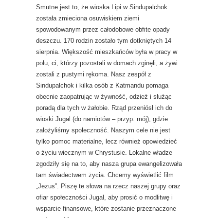
Smutne jest to, że wioska Lipi w Sindupalchok
została zmieciona osuwiskiem ziemi
spowodowanym przez całodobowe obfite opady
deszczu. 170 rodzin zostało tym dotkniętych 14
sierpnia. Większość mieszkańców była w pracy w
polu, ci, którzy pozostali w domach zginęli, a żywi
zostali z pustymi rękoma. Nasz zespół z
Sindupalchok i kilka osób z Katmandu pomaga
obecnie zaopatrując w żywność, odzież i służąc
poradą dla tych w żałobie. Rząd przeniósł ich do
wioski Jugal (do namiotów – przyp. mój), gdzie
założyliśmy społeczność. Naszym cele nie jest
tylko pomoc materialne, lecz również opowiedzieć
o życiu wiecznym w Chrystusie. Lokalne władze
zgodziły się na to, aby nasza grupa ewangelizowała
tam świadectwem życia. Chcemy wyświetlić film
„Jezus”. Piszę te słowa na rzecz naszej grupy oraz
ofiar społeczności Jugal, aby prosić o modlitwę i
wsparcie finansowe, które zostanie przeznaczone