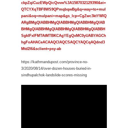
ckpZqiCuzEWpQicQvvw%3A1587032129390&ei=
QTCYXqTBF8WS9QPmqbqwBg&q=way+to+mul
pani&oq=mulpani+map&gs_lcp=CgZwc3ktYWIQ
ARgBMgQIABBHMgQIABBHMgQIABBHMgQIAB
BHMgQIABBHMgQIABBHMgQIABBHMgQIABBH
SgkIFxIFMTAtMTBKCAgYEgQxMC0yUABYAGCh
hgFoAHACeACAAQCIAQCSAQCYAQCqAQdnd3
Mtd2l6&sclient=psy-ab
https://kathmandupost.com/province-no-
3/2020/08/14/over-dozen-houses-buried-in-
sindhupalchok-landslide-scores-missing