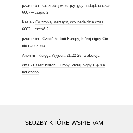
pzaremba
-
Co zrobią wierzący, gdy nadejdzie czas
666? – część 2
Kesja
-
Co zrobią wierzący, gdy nadejdzie czas
666? – część 2
pzaremba
-
Część historii Europy, której nigdy Cię
nie nauczono
Anonim
-
Księga Wyjścia 21:22-25, a aborcja
cms
-
Część historii Europy, której nigdy Cię nie
nauczono
SŁUŻBY KTÓRE WSPIERAM