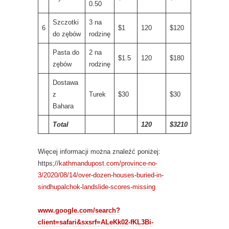
0.50
Szczotki
3 na
6
$1
120
$120
do zębów
rodzinę
Pasta do
2 na
$1.5
120
$180
zębów
rodzinę
Dostawa
z
Turek
$30
$30
Bahara
Total
120
$3210
Więcej informacji można znaleźć poniżej:
https;//
kathmandupost.com/province-no-
3/2020/08/14/over-dozen-houses-buried-in-
sindhupalchok-landslide-scores-missing
www.google.com/search?
client=safari&sxsrf=ALeKk02-fKL3Bi-