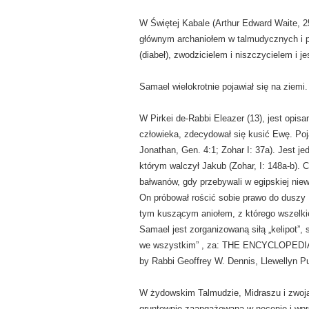
W Świętej Kabale (Arthur Edward Waite, 2
głównym archaniołem w talmudycznych i pó
(diabeł), zwodzicielem i niszczycielem i 
Samael wielokrotnie pojawiał się na ziemi.
W Pirkei de-Rabbi Eleazer (13), jest opisa
człowieka, zdecydował się kusić Ewę. Poja
Jonathan, Gen. 4:1; Zohar I: 37a). Jest j
którym walczył Jakub (Zohar, I: 148a-b). 
bałwanów, gdy przebywali w egipskiej niewo
On próbował rościć sobie prawo do duszy 
tym kuszącym aniołem, z którego wszelkie
Samael jest zorganizowaną siłą „kelipot”, 
we wszystkim” , za: THE ENCYCLOPED
by Rabbi Geoffrey W. Dennis, Llewellyn Pu
W żydowskim Talmudzie, Midraszu i zwoja
gruntownie zaangażowana w nęcenie i wpr