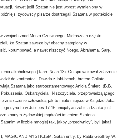
uacji. Nawet jeśli Szatan nie jest wprost wymieniony w
 późniejsi żydowscy pisarze dostrzegali Szatana w podtekście
 w zwojach znad Morza Czerwonego, Midraszach często
dzieli, że Szatan zawsze był obecny zatopiony w
usić, korumpować, a nawet niszczyć Noego, Abrahama, Sarę,
pojenia alkoholowego (Tanh. Noah 13). On sprowokował zdarzenie
dził do konfrontacji Dawida z Ishi-benob, bratem Goliata
wiają Szatana jako starotestamentowego Anioła Śmierci (B.B.
a Pokuszenia, Oskarżyciela i Niszczyciela, przeprowadzającego
ło zniszczenie człowieka, jak to miało miejsce w Księdze Joba.
 jego syna to w Jubilees 17:16 inicjatywa zabicia Izaaka jest
obrze znanym żydowskiej mądrości imieniem Szatana.
tanim w liczbie mnogiej tak, jakby „przeciwnicy”, byli jakąś
AGIC AND MYSTICISM, Satan entry, by Rabbi Geoffrey W.