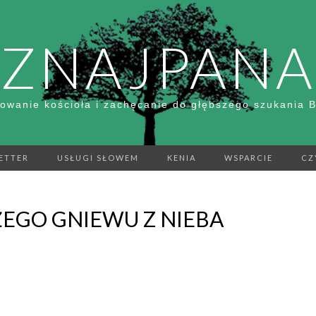
ZNAJPANA
owanie kościoła i zachęcanie do głębszego szukania 
ETTER
USŁUGI SŁOWEM
KENIA
WSPARCIE
CZ
ŻEGO GNIEWU Z NIEBA