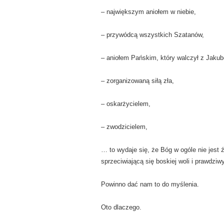
– największym aniołem w niebie,
– przywódcą wszystkich Szatanów,
– aniołem Pańskim, który walczył z Jaku
– zorganizowaną siłą zła,
– oskarżycielem,
– zwodzicielem,
… to wydaje się, że Bóg w ogóle nie jest źr
sprzeciwiającą się boskiej woli i prawdzi
Powinno dać nam to do myślenia.
Oto dlaczego.