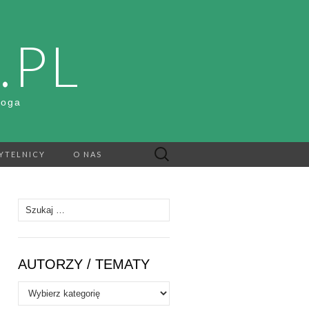
.PL
Boga
Szukaj:
YTELNICY
O NAS
Szukaj:
AUTORZY / TEMATY
Autorzy
/