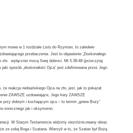
órym mowa w 1 rozdziale Listu do Rzymian, to zaledwie
 uzdrawiającego przebaczenia. Jest to objawienie „Doskonałego
e zło wyłącznie mocą Swej dobroci. Mt 5:38-48 (przeczytaj
 jaki sposób „doskonałość Ojca” jest zdefiniowana przez Jego
 że reakcja niebiańskiego Ojca na zło, jest, jak to pokazał
rcenie ZAWSZE uzdrawiające, Jego kary ZAWSZE
 przy dobrym i kochającym ojcu – to termin „gniew Boży”
no ironicznego jak i oksymoron.
retacji. W Starym Testamencie widzimy niezróżnicowany obraz
że ze sobą Boga i Szatana. Wierzyli w to, że Szatan był Bożą