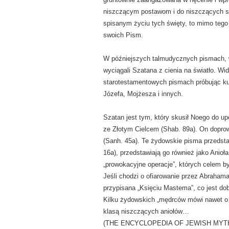
niszczącym postawom i do niszczących syt
spisanym życiu tych święty, to mimo tego
swoich Pism.
W późniejszych talmudycznych pismach,
wyciągali Szatana z cienia na światło. Wi
starotestamentowych pismach próbując k
Józefa, Mojżesza i innych.
Szatan jest tym, który skusił Noego do u
ze Złotym Cielcem (Shab. 89a). On doprowa
(Sanh. 45a). Te żydowskie pisma przedsta
16a), przedstawiają go również jako Anioł
„prowokacyjne operacje”, których celem by
Jeśli chodzi o ofiarowanie przez Abrahama
przypisana „Księciu Mastema”, co jest d
Kilku żydowskich „mędrców mówi nawet o Sa
klasą niszczących aniołów…
(THE ENCYCLOPEDIA OF JEWISH MYTH, M