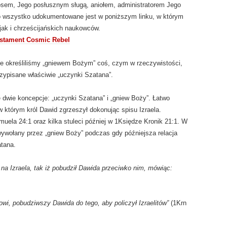
sem, Jego posłusznym sługą, aniołem, administratorem Jego
 To wszystko udokumentowane jest w poniższym linku, w którym
jak i chrześcijańskich naukowców.
estament Cosmic Rebel
e określiliśmy „gniewem Bożym” coś, czym w rzeczywistości,
rzypisane właściwie „uczynki Szatana”.
dwie koncepcje: „uczynki Szatana” i „gniew Boży”. Łatwo
 którym król Dawid zgrzeszył dokonując spisu Izraela.
uela 24:1 oraz kilka stuleci później w 1Księdze Kronik 21:1. W
ywołany przez „gniew Boży” podczas gdy późniejsza relacja
tana.
 Izraela, tak iż pobudził Dawida przeciwko nim, mówiąc:
wi, pobudziwszy Dawida do tego, aby policzył Izraelitów”
(1Krn