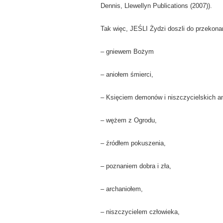
Dennis, Llewellyn Publications (2007)).
Tak więc, JEŚLI Żydzi doszli do przekona
– gniewem Bożym
– aniołem śmierci,
– Księciem demonów i niszczycielskich an
– wężem z Ogrodu,
– źródłem pokuszenia,
– poznaniem dobra i zła,
– archaniołem,
– niszczycielem człowieka,