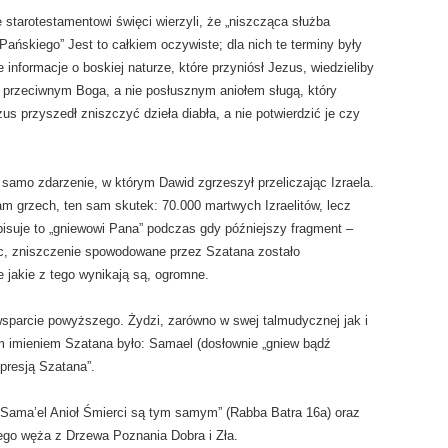
starotestamentowi święci wierzyli, że „niszcząca służba
skiego” Jest to całkiem oczywiste; dla nich te terminy były
nformacje o boskiej naturze, które przyniósł Jezus, wiedzieliby
em przeciwnym Boga, a nie posłusznym aniołem sługą, który
 przyszedł zniszczyć dzieła diabła, a nie potwierdzić je czy
samo zdarzenie, w którym Dawid zgrzeszył przeliczając Izraela.
m grzech, ten sam skutek: 70.000 martwych Izraelitów, lecz
pisuje to „gniewowi Pana” podczas gdy późniejszy fragment –
ęc, zniszczenie spowodowane przez Szatana zostało
 jakie z tego wynikają są, ogromne.
parcie powyższego. Żydzi, zarówno w swej talmudycznej jak i
jnym imieniem Szatana było: Samael (dosłownie „gniew bądź
opresją Szatana”.
i Sama’el Anioł Śmierci są tym samym” (Rabba Batra 16a) oraz
ego węża z Drzewa Poznania Dobra i Zła.