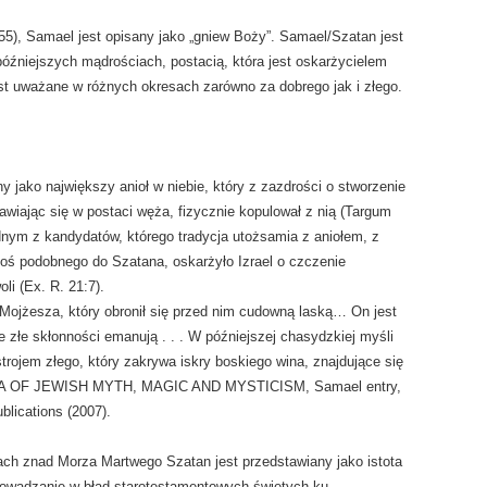
55), Samael jest opisany jako „gniew Boży”. Samael/Szatan jest
źniejszych mądrościach, postacią, która jest oskarżycielem
jest uważane w różnych okresach zarówno za dobrego jak i złego.
ny jako największy anioł w niebie, który z zazdrości o stworzenie
wiając się w postaci węża, fizycznie kopulował z nią (Targum
ednym z kandydatów, którego tradycja utożsamia z aniołem, z
Coś podobnego do Szatana, oskarżyło Izrael o czczenie
li (Ex. R. 21:7).
Mojżesza, który obronił się przed nim cudowną laską… On jest
 złe skłonności emanują . . . W późniejszej chasydzkiej myśli
strojem złego, który zakrywa iskry boskiego wina, znajdujące się
IA OF JEWISH MYTH, MAGIC AND MYSTICISM, Samael entry,
blications (2007).
ch znad Morza Martwego Szatan jest przedstawiany jako istota
owadzanie w błąd starotestamentowych świętych ku