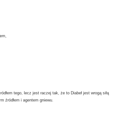
bem,
ódłem tego, lecz jest raczej tak, że to Diabeł jest wrogą siłą
wym źródłem i agentem gniewu.