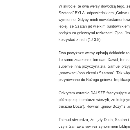
W skrócie: te dwa wersy dowodzą tego, że 
Szatana” BYŁA odpowiednikiem „Gniewu Pań
wymienne. Gdyby mieli nowotestamentowe i
lepiej, że Szatan jet wielkim buntowniki
podąża za gniewnymi rozkazami Ojca. Jezus
korzystać z nich (1J 3:8).
Dwa powyższe wersy opisują dokładnie to 
To samo zdarzenie, ten sam Dawid, ten sa
zupełnie inna przyczyna zła. Samuel przy
„prowokacji/pobudzeniu Szatana”. Tak wi
przyrównane do Bożego gniewu. Implikacje
Odkryłem ostatnio DALSZE fascynujące ws
późniejszej literaturze wierzyli, że kole
trucizna Boża”). Równali „gniew Boży” z „
Talmud stwierdza, że: „zły Duch, Szatan 
czyni Samaela również synonimem biblijn