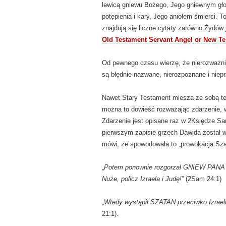
lewicą gniewu Bożego, Jego gniewnym gło
potępienia i kary, Jego aniołem śmierci.
znajdują się liczne cytaty zarówno Żydów 
Old Testament Servant Angel or New T
Od pewnego czasu wierzę, że nierozważni
są błędnie nazwane, nierozpoznane i niep
Nawet Stary Testament miesza ze sobą te 
można to dowieść rozważając zdarzenie, w
Zdarzenie jest opisane raz w 2Księdze Sam
pierwszym zapisie grzech Dawida został w
mówi, że spowodowała to „prowokacja Sza
„
Potem ponownie rozgorzał GNIEW PANA na
Nuże, policz Izraela i Judę!
” (2Sam 24:1)
„
Wtedy wystąpił SZATAN przeciwko Izraelo
21:1).