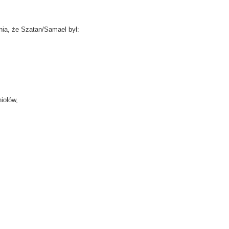
nia, że Szatan/Samael był:
iołów,