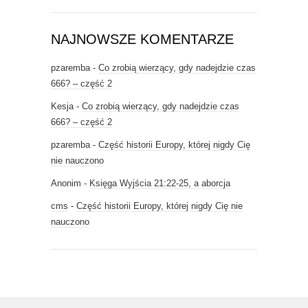
NAJNOWSZE KOMENTARZE
pzaremba
-
Co zrobią wierzący, gdy nadejdzie czas
666? – część 2
Kesja
-
Co zrobią wierzący, gdy nadejdzie czas
666? – część 2
pzaremba
-
Część historii Europy, której nigdy Cię
nie nauczono
Anonim
-
Księga Wyjścia 21:22-25, a aborcja
cms
-
Część historii Europy, której nigdy Cię nie
nauczono