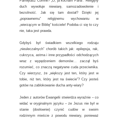
Pamiętasz Corrine? „O, ja kocham Pana”. Religijny
duch wywołuje niewiarę, samozadowolenie i
bezsilność. Jak się tam dostał? Dzięki jej
„poprawnemu” religijnemu wychowaniu w
„wierzącym w Biblię” kościele! Podoba ci się to czy
nie, taka jest prawda.
Gdybyś był świadkiem wszelkiego rodzaju
„nieuleczalnych” chorób takich jak: epilepsja, rak,
cukrzyca, astma i inne przypadłości odchodzących
wraz z wypędzeniem demonów… zaczął byś
rozumieć, co znaczą negatywne cuda przeciwnika.
Czy wierzysz, że „większy jest ten, który jest w
tobie, niż ten, który jest na świecie”? Czy jesteś
gotów na zablokowanie ducha anty-wiary?
Jeden z autorów Ewangelii stwierdza wyraźnie – co
widać w oryginalnym języku – że Jezus nie był w
stanie (dosłownie) czynić cudów w swoim
rodzinnym mieście z powodu niewiary, ponieważ