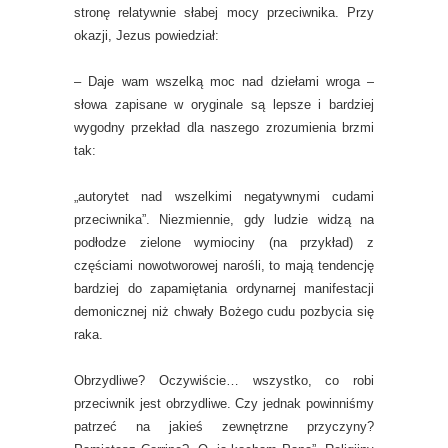
stronę relatywnie słabej mocy przeciwnika. Przy
okazji, Jezus powiedział:
– Daje wam wszelką moc nad dziełami wroga –
słowa zapisane w oryginale są lepsze i bardziej
wygodny przekład dla naszego zrozumienia brzmi
tak:
„autorytet nad wszelkimi negatywnymi cudami
przeciwnika”. Niezmiennie, gdy ludzie widzą na
podłodze zielone wymiociny (na przykład) z
częściami nowotworowej narośli, to mają tendencję
bardziej do zapamiętania ordynarnej manifestacji
demonicznej niż chwały Bożego cudu pozbycia się
raka.
Obrzydliwe? Oczywiście… wszystko, co robi
przeciwnik jest obrzydliwe. Czy jednak powinniśmy
patrzeć na jakieś zewnętrzne przyczyny?