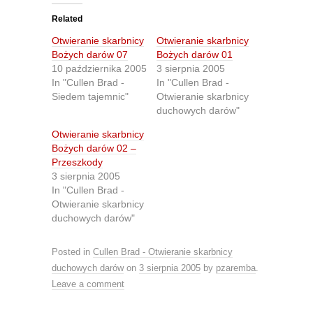
t
t
o
o
Related
s
s
h
h
Otwieranie skarbnicy
Otwieranie skarbnicy
a
a
r
r
Bożych darów 07
Bożych darów 01
e
e
10 października 2005
3 sierpnia 2005
o
o
n
n
In "Cullen Brad -
In "Cullen Brad -
T
F
Siedem tajemnic"
Otwieranie skarbnicy
w
a
i
c
duchowych darów"
t
e
t
b
Otwieranie skarbnicy
e
o
r
o
Bożych darów 02 –
(
k
O
(
Przeszkody
p
O
3 sierpnia 2005
e
p
n
e
In "Cullen Brad -
s
n
Otwieranie skarbnicy
i
s
n
i
duchowych darów"
n
n
e
n
w
e
Posted in
w
Cullen Brad - Otwieranie skarbnicy
w
i
w
duchowych darów
on
3 sierpnia 2005
by
pzaremba
.
n
i
d
n
Leave a comment
o
d
w
o
)
w