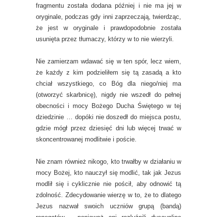
fragmentu została dodana później i nie ma jej w
oryginale, podczas gdy inni zaprzeczają, twierdząc,
że jest w oryginale i prawdopodobnie została
usunięta przez tłumaczy, którzy w to nie wierzyli.
Nie zamierzam wdawać się w ten spór, lecz wiem,
że każdy z kim podzieliłem się tą zasadą a kto
chciał wszystkiego, co Bóg dla niego/niej ma
(otworzyć skarbnicę), nigdy nie wszedł do pełnej
obecności i mocy Bożego Ducha Świętego w tej
dziedzinie … dopóki nie doszedł do miejsca postu,
gdzie mógł przez dziesięć dni lub więcej trwać w
skoncentrowanej modlitwie i poście.
Nie znam również nikogo, kto trwałby w działaniu w
mocy Bożej, kto nauczył się modlić, tak jak Jezus
modlił się i cyklicznie nie pościł, aby odnowić tą
zdolność. Zdecydowanie wierzę w to, że to dlatego
Jezus nazwał swoich uczniów grupą (bandą)