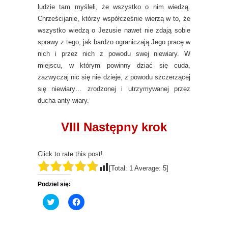
ludzie tam myśleli, że wszystko o nim wiedzą.
Chrześcijanie, którzy współcześnie wierzą w to, że
wszystko wiedzą o Jezusie nawet nie zdają sobie
sprawy z tego, jak bardzo ograniczają Jego pracę w
nich i przez nich z powodu swej niewiary. W
miejscu, w którym powinny dziać się cuda,
zazwyczaj nic się nie dzieje, z powodu szczerzącej
się niewiary… zrodzonej i utrzymywanej przez
ducha anty-wiary.
VIII Następny krok
Click to rate this post!
[Total:
1
Average:
5
]
Podziel się:
C
C
l
l
i
i
c
c
k
k