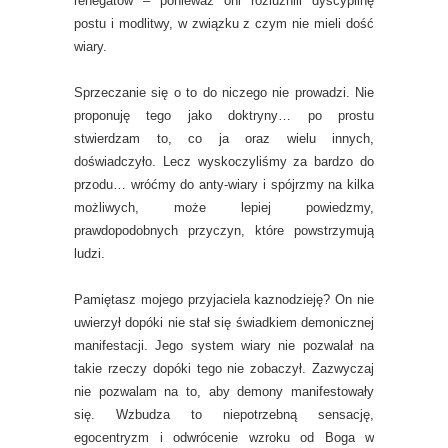
renegatów – ponieważ oni rozluźnili dyscyplinę
postu i modlitwy, w związku z czym nie mieli dość
wiary.
Sprzeczanie się o to do niczego nie prowadzi. Nie
proponuję tego jako doktryny… po prostu
stwierdzam to, co ja oraz wielu innych,
doświadczyło. Lecz wyskoczyliśmy za bardzo do
przodu… wróćmy do anty-wiary i spójrzmy na kilka
możliwych, może lepiej powiedzmy,
prawdopodobnych przyczyn, które powstrzymują
ludzi.
Pamiętasz mojego przyjaciela kaznodzieję? On nie
uwierzył dopóki nie stał się świadkiem demonicznej
manifestacji. Jego system wiary nie pozwalał na
takie rzeczy dopóki tego nie zobaczył. Zazwyczaj
nie pozwalam na to, aby demony manifestowały
się. Wzbudza to niepotrzebną sensację,
egocentryzm i odwrócenie wzroku od Boga w