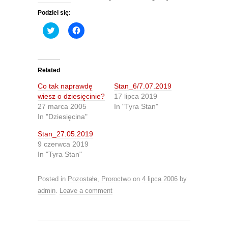
Podziel się:
C
C
l
l
i
i
c
c
k
k
t
t
o
o
Related
s
s
h
h
Co tak naprawdę
Stan_6/7.07.2019
a
a
r
r
wiesz o dziesięcinie?
17 lipca 2019
e
e
27 marca 2005
In "Tyra Stan"
o
o
n
n
In "Dziesięcina"
T
F
w
a
Stan_27.05.2019
i
c
t
e
9 czerwca 2019
t
b
In "Tyra Stan"
e
o
r
o
(
k
O
(
Posted in
Pozostałe
,
Proroctwo
on
4 lipca 2006
by
p
O
e
p
admin
.
Leave a comment
n
e
s
n
i
s
n
i
n
n
e
n