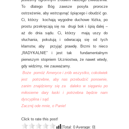
To dlatego Bóg zawsze posyła prorocze
ostrzeżenie, aby wstrząsnąć śpiącego i obudzić go.
Ci, którzy kochają wygodne duchowe łóżka, po
prostu przekręcają się na drugi bok i śpią dalej –
aż do dnia sądu. Ci, którzy mają uszy do
słuchania, pokutują i odwracają się od tych
kłamstw, aby przyjąć prawdę. Brzmi to nieco
„RADYKALNIE” i jest tak fundamentalnym
pierwszym stopniem Uczniostwa, że nawet wtedy,
gdy widzimy, nie zauważamy.
Boże pomóż Ameryce i zrób wszystko, cokolwiek
jest potrzebne, aby nas przebudzić ponownie,
zanim znajdziemy się za daleko w sięganiu po
miłosierne dary łaski i potrzebna będzie nam
dyscyplina i sąd.
Zacznij ode mnie, o Panie!
Click to rate this post!
[Total:
0
Average:
0
]