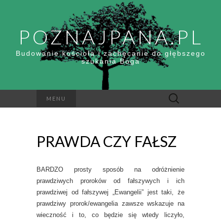
POZNAJPANA.PL
Budowanie kościoła i zachęcanie do głębszego
szukania Boga
Szukaj:
MENU
PRAWDA CZY FAŁSZ
BARDZO prosty sposób na odróżnienie
prawdziwych proroków od fałszywych i ich
prawdziwej od fałszywej „Ewangelii” jest taki, że
prawdziwy prorok/ewangelia zawsze wskazuje na
wieczność i to, co będzie się wtedy liczyło,