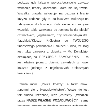
podczas gdy fałszywi prorocy/ewangelie zawsze
wskazują rzeczy doczesne, które nie są trwałe.
Wszelka prawda wskazuje na Jezusa i branie
krzyża, podczas gdy to, co fałszywe, wskazuje na
fałszywego duchownego i/lub siebie – i nazywa
wszelkie takie wezwania do „umierania dla siebie”
dziwactwem, „legalizmem”, czy staromodnym itd..
(przykład:”Klucze Królestwa do TWOJEGO
finansowego powodzenia i sukcesu”- idea, że Bóg
jest taką panienką z okienka w Mc Donaldzie,
czekającą na 'PRZYJĘCIE ZAMÓWIENIA’. – to
jest właśnie jedna z obietnic zawartych w nowej
książce jednego z największych stołecznych
kościołów.)
Prawda mówi: „Policz koszty”, a fałsz mówi:
„upomnij się o błogosławieństwo”. Wcale nie jest
tak trudno rozeznać, lecz jesteśmy „zwodzeni
przez
NASZE WŁASNE POŻĄDLIWOŚCI
” i samy
jesteśmy ogromnym źródłem naszego zwiedzenia.