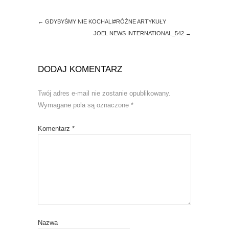
w
e
w
w
i
w
←
GDYBYŚMY NIE KOCHALI#RÓŻNE ARTYKUŁY
n
i
d
n
JOEL NEWS INTERNATIONAL_542
→
o
d
w
o
)
w
)
DODAJ KOMENTARZ
Twój adres e-mail nie zostanie opublikowany.
Wymagane pola są oznaczone
*
Komentarz
*
Nazwa