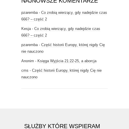
NAJNOWSZE KOMENTARZE
pzaremba
-
Co zrobią wierzący, gdy nadejdzie czas
666? – część 2
Kesja
-
Co zrobią wierzący, gdy nadejdzie czas
666? – część 2
pzaremba
-
Część historii Europy, której nigdy Cię
nie nauczono
Anonim
-
Księga Wyjścia 21:22-25, a aborcja
cms
-
Część historii Europy, której nigdy Cię nie
nauczono
SŁUŻBY KTÓRE WSPIERAM