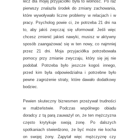
lecz dla mojej przyjaciółki była to wolność. Po raz
pierwszy znalazła środek do zmiany zachowania,
które wywoływało liczne problemy w relacjach i w
pracy. Psycholog powie ci, że potrzeba 21 dni na
to, aby jakiś zwyczaj się uformował. Jeśli więc
chcesz zmienić jakieś nawyki, musisz w aktywny
sposób zaangażować się w ten nowy, co najmniej
przez 21 dni. Moja przyjaciółka potrzebowała
pomocy przy zmianie zwyczaju, który się jej nie
podobał. Potrzeba było jeszcze kogoś innego,
przed kim była odpowiedzialna i potrzebne było
pewne zagrożenie straty, które dawało dodatkowy
bodziec.
Pewien skuteczny biznesmen przeżywał trudności
w małżeństwie. Podczas wspólnego obiadu
doradcy z tą parą zauważył on, że ten mężczyzna
często krytykuje swoją żonę. Po dalszych
spotkaniach stwierdzono, że być może nie kocha
on swojej żony. Zapytał więc mężczyznę czy