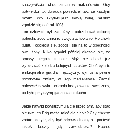
rzeczywiście, chce zmian w małżeństwie. Gdy
potwierdził to, doradca powiedział tak: za każdym
razem, gdy skrytykujesz swoją żonę, musisz
zgodzić się dać mi 100$.
Ten człowiek był zamożny i potrzebował solidnej
pobudki, żeby zmienić swoje zachowanie. Po chwili
buntu i odcięcia się, zgodził się na to w obecności
swej żony. Kilka tygodni później okazało się, że
sprawy ulegają zmianie. Mąż nie chciał już
wypisywać koledze kolejnych czeków. Choć była to
ambicjonalna gra dla mężczyzny, wymusiła pewne
pozytywne zmiany w jego małżeństwie. Zaczął
nabywać nawyku unikania krytykowania swej żony,
co było przyczyną gaszenia jej ducha.
Jakie nawyki powstrzymują cię przed tym, aby stać
się tym, co Bóg może mieć dla ciebie? Czy chcesz
zmian na tyle, aby być odpowiedzialnym i ponieść
jakieś koszty, gdy zawiedziesz? Poproś