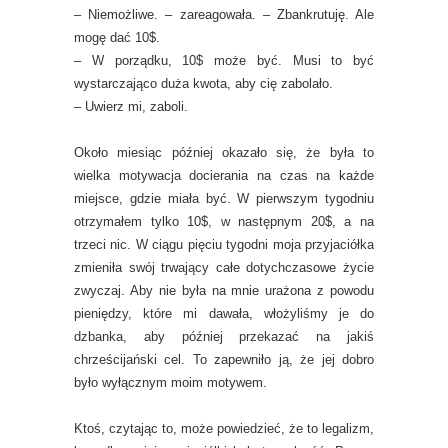
–
Niemożliwe. – zareagowała. – Zbankrutuję. Ale
mogę dać 10$.
–
W porządku, 10$ może być. Musi to być
wystarczająco duża kwota, aby cię zabolało.
–
Uwierz mi, zaboli.
Około miesiąc później okazało się, że była to
wielka motywacja docierania na czas na każde
miejsce, gdzie miała być. W pierwszym tygodniu
otrzymałem tylko 10$, w następnym 20$, a na
trzeci nic. W ciągu pięciu tygodni moja przyjaciółka
zmieniła swój trwający całe dotychczasowe życie
zwyczaj. Aby nie była na mnie urażona z powodu
pieniędzy, które mi dawała, włożyliśmy je do
dzbanka, aby później przekazać na jakiś
chrześcijański cel. To zapewniło ją, że jej dobro
było wyłącznym moim motywem.
Ktoś, czytając to, może powiedzieć, że to legalizm,