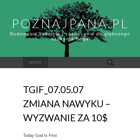
POZNAJPANA.PL
Budowanie kościoła i zachęcanie do głębszego
szukania Boga
Szukaj:
MENU
TGIF_07.05.07
ZMIANA NAWYKU –
WYZWANIE ZA 10$
Today God Is First