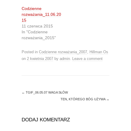
e
o
r
o
Codzienne
(
k
O
(
rozważania_11.06.20
p
O
15
e
p
n
e
11 czerwca 2015
s
n
In "Codzienne
i
s
n
i
rozważania_2015"
n
n
e
n
w
e
Posted in
w
Codzienne rozważania_2007
w
,
Hillman Os
i
w
on
2 kwietnia 2007
by
admin
.
Leave a comment
n
i
d
n
o
d
w
o
)
w
)
←
TGIF_06.05.07 WAGA SŁÓW
TEN, KTÓREGO BÓG UŻYWA
→
DODAJ KOMENTARZ