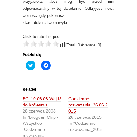
przyjaciela, abyś mógł być przed nim
odpowiedzialny w tej dziedzinie. Odkryjesz nową
wolność, gdy pokonasz
stare, dokuczliwe nawyki.
Click to rate this post!
[Total:
0
Average:
0
]
Podziel się:
C
C
l
l
i
i
c
c
k
k
t
t
o
o
Related
s
s
h
h
BC_10.06.08 Wejdź
Codzienne
a
a
r
r
do Królestwa
rozważania_26.06.2
e
e
28 czerwca 2008
015
o
o
n
n
In "Brogden Chip -
26 czerwca 2015
T
F
Wszystkie
In "Codzienne
w
a
i
c
"Codzienne
rozważania_2015"
t
e
rozważania:"
t
b