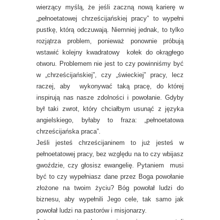
wierzący myślą, że jeśli zaczną nową karierę w
„pełnoetatowej chrześcijańskiej pracy” to wypełni
pustkę, którą odczuwają. Niemniej jednak, to tylko
rozjątrza problem, ponieważ ponownie próbują
wstawić kolejny kwadratowy kołek do okrągłego
otworu. Problemem nie jest to czy powinniśmy być
w „chrześcijańskiej”, czy „świeckiej” pracy, lecz
raczej, aby wykonywać taką pracę, do której
inspirują nas nasze zdolności i powołanie. Gdyby
był taki zwrot, który chciałbym usunąć z języka
angielskiego, byłaby to fraza: „pełnoetatowa
chrześcijańska praca”.
Jeśli jesteś chrześcijaninem to już jesteś w
pełnoetatowej pracy, bez względu na to czy wbijasz
gwoździe, czy głosisz ewangelię. Pytaniem musi
być to czy wypełniasz dane przez Boga powołanie
złożone na twoim życiu? Bóg powołał ludzi do
biznesu, aby wypełnili Jego cele, tak samo jak
powołał ludzi na pastorów i misjonarzy.