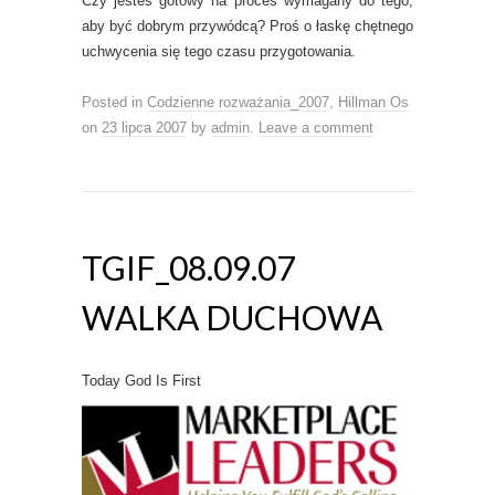
Czy jesteś gotowy na proces wymagany do tego,
aby być dobrym przywódcą? Proś o łaskę chętnego
uchwycenia się tego czasu przygotowania.
Posted in
Codzienne rozważania_2007
,
Hillman Os
on
23 lipca 2007
by
admin
.
Leave a comment
TGIF_08.09.07
WALKA DUCHOWA
Today God Is First