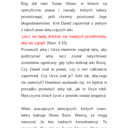
Bóg dał nam Swoje Słowo, w którym są
specyficzne prawa i zasady, których należy
przestrzegać, jeśli chcemy przeżywać Jego
błogosławieństwo. Król Dawid zapomniał o jednym
z takich praw dotyczących arki.
„Lecz nie będą dotykać się świętych przedmiotów,
aby nie zginęli”
(Num. 4:15).
Przewozili arkę i Uzza niewinnie sięgnął ręką, aby
podtrzymać arkę, lecz został natychmiast
śmiertelnie ugodzony, gdy tylko dotknął arki Bożej.
Czy Dawid znał to prawo, czy o nim całkowicie
zapomniał. Czy Uzza znał je? Jeśli tak, dlaczego
nie uwierzyli? Dawidowi wydawało się, że będzie w
porządku przewieźć arkę tak, jak to Uzza robił.
Mężczyzna stracił życie z powodu swojej arogancji.
Wielu pracujacych wierzących, których znam,
lekko traktuje Słowo Boże. Wierzą, że mogą
naruszać Je bez żadnych konsekwencji. To