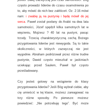
często prowadzi liderów do czasu osamotnienia po
to, aby mówić do nich bez zakłóceń. Oz. 2:16 mówi
nam:
i zwabię ją na pustynię i będę mówił do jej
serca
. Paweł został posłany do Arabii na dwa lata
samotności, Józef spędził kilka samotnych lat w
więzieniu, Mojżesz ? 40 lat na pustyni, pasąc
trzody. Trzecią charakterystyczną cechą Bożego
przygotowania liderów jest niewygoda. Są to takie
okoliczności, w których zazwyczaj nie jest
wygodnie. Abraham podróżował przez różne trudne
pustynie, Dawid często mieszkał w jaskiniach
uciekając przed Saulem, Paweł był często
prześladowany.
Czy jesteś gotowy na wstąpienie do klasy
przygotowania liderów? Jeśli Bóg wybrał ciebie, aby
cię umieścić w tej klasie, możesz zareagować na
trzy różne sposoby. Po pierwsze: możesz
powiedzieć: „Nie potrzebuję tego”. Być może