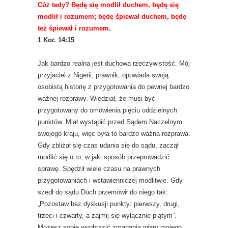
Cóż tedy? Będę się modlił duchem, będę się
modlił i rozumem; będę śpiewał duchem, będę
też śpiewał i rozumem.
1 Kor. 14:15
Jak bardzo realna jest duchowa rzeczywistość. Mój
przyjaciel z Nigerii, prawnik, opowiada swoją
osobistą historię z przygotowania do pewnej bardzo
ważnej rozprawy. Wiedział, że musi być
przygotowany do omówienia pięciu oddzielnych
punktów. Miał wystąpić przed Sądem Naczelnym
swojego kraju, więc była to bardzo ważna rozprawa.
Gdy zbliżał się czas udania się do sądu, zaczął
modlić się o to, w jaki sposób przeprowadzić
sprawę. Spędził wiele czasu na prawnych
przygotowaniach i wstawienniczej modlitwie. Gdy
szedł do sądu Duch przemówił do niego tak:
„Pozostaw bez dyskusji punkty: pierwszy, drugi,
trzeci i czwarty, a zajmij się wyłącznie piątym”.
Możesz sobie wyobrazić zmagania wiary mojego