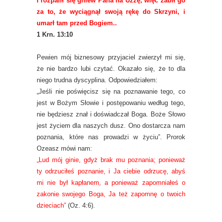
I rozpalił się gniew Pana na Uzzę, więc zabił go
za to, że wyciągnął swoją rękę do Skrzyni, i
umarł tam przed Bogiem..
1 Krn. 13:10
Pewien mój biznesowy przyjaciel zwierzył mi się,
że nie bardzo lubi czytać. Okazało się, że to dla
niego trudna dyscyplina. Odpowiedziałem:
„Jeśli nie poświęcisz się na poznawanie tego, co
jest w Bożym Słowie i postępowaniu według tego,
nie będziesz znał i doświadczał Boga. Boże Słowo
jest życiem dla naszych dusz. Ono dostarcza nam
poznania, które nas prowadzi w życiu”. Prorok
Ozeasz mówi nam:
„Lud mój ginie, gdyż brak mu poznania; ponieważ
ty odrzuciłeś poznanie, i Ja ciebie odrzucę, abyś
mi nie był kapłanem, a ponieważ zapomniałeś o
zakonie swojego Boga, Ja też zapomnę o twoich
dzieciach”
(Oz. 4:6).