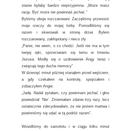
stanie byłaby bardzo nieprzyjemna.
„Może masz
rację. Być może nie powinnaś jechać.”
Byliśmy oboje rozczarowani. Zaczęliśmy przenosić
moje rzeczy do mojej torby. Pomodliliśmy się
razem i skierowali w stronę drzwi. Byłem
rozczarowany, zakłopotany i nieco zły.
„Panie, nie wiem, o co chodzi. Jeśli nie ma w tym
twojej ręki, sprzeciwiam się temu w Imieniu
Jezusa. Modlę się o uzdrowienie Angy teraz i
związuję tego ducha niemocy”
W dziesięć minut później stanąłem przed wejściem,
a gdy czekałem na kontrolę, spojrzałem i
zobaczyłem Angie.
„Jadę. Nadal pytałam, czy powinnam jechać i głos
powiedział: 'Nie’. Zmieniałam zdanie trzy razy, lecz
ostatecznie zdecydowałam, że nie jestem martwa i
powinniśmy się udać w tą podróż razem”.
Wsiedliśmy do samolotu i w ciągu kilku minut