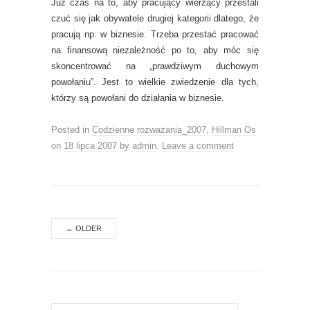
Już czas na to, aby pracujący wierzący przestali
czuć się jak obywatele drugiej kategorii dlatego, że
pracują np. w biznesie. Trzeba przestać pracować
na finansową niezależność po to, aby móc się
skoncentrować na „prawdziwym duchowym
powołaniu”. Jest to wielkie zwiedzenie dla tych,
którzy są powołani do działania w biznesie.
Posted in
Codzienne rozważania_2007
,
Hillman Os
on
18 lipca 2007
by
admin
.
Leave a comment
←
OLDER