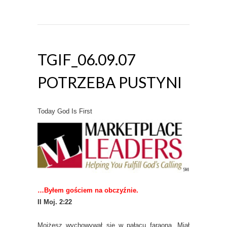
TGIF_06.09.07
POTRZEBA PUSTYNI
Today God Is First
…Byłem gościem na obczyźnie.
II Moj. 2:22
Mojżesz wychowywał się w pałacu faraona. Miał