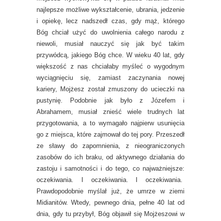
najlepsze możliwe wykształcenie, ubrania, jedzenie
i opiekę, lecz nadszedł czas, gdy mąż, którego
Bóg chciał użyć do uwolnienia całego narodu z
niewoli, musiał nauczyć się jak być takim
przywódcą, jakiego Bóg chce. W wieku 40 lat, gdy
większość z nas chciałaby myśleć o wygodnym
wyciągnięciu się, zamiast zaczynania nowej
kariery, Mojżesz został zmuszony do ucieczki na
pustynię. Podobnie jak było z Józefem i
Abrahamem, musiał znieść wiele trudnych lat
przygotowania, a to wymagało najpierw usunięcia
go z miejsca, które zajmował do tej pory. Przeszedł
ze sławy do zapomnienia, z nieograniczonych
zasobów do ich braku, od aktywnego działania do
zastoju i samotności i do tego, co najważniejsze:
oczekiwania. I oczekiwania. I oczekiwania.
Prawdopodobnie myślał już, że umrze w ziemi
Midianitów. Wtedy, pewnego dnia, pełne 40 lat od
dnia, gdy tu przybył, Bóg objawił się Mojżeszowi w