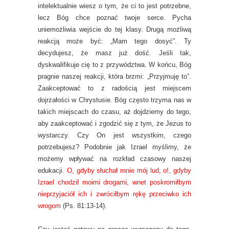
intelektualnie wiesz o tym, że ci to jest potrzebne,
lecz Bóg chce poznać twoje serce. Pycha
uniemożliwia wejście do tej klasy. Drugą możliwą
reakcją może być: „Mam tego dosyć”. Ty
decydujesz, że masz już dość. Jeśli tak,
dyskwalifikuje cię to z przywództwa. W końcu, Bóg
pragnie naszej reakcji, która brzmi: „Przyjmuję to”.
Zaakceptować to z radością jest miejscem
dojrzałości w Chrystusie. Bóg często trzyma nas w
takich miejscach do czasu, aż dojdziemy do tego,
aby zaakceptować i zgodzić się z tym, że Jezus to
wystarczy. Czy On jest wszystkim, czego
potrzebujesz? Podobnie jak Izrael myślimy, że
możemy wpływać na rozkład czasowy naszej
edukacji.
O, gdyby słuchał mnie mój lud, o!, gdyby
Izrael chodził moimi drogami, wnet poskromiłbym
nieprzyjaciół ich i zwróciłbym rękę przeciwko ich
wrogom
(Ps. 81:13-14).