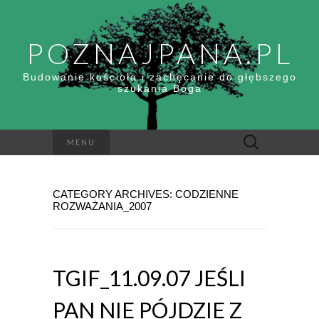
POZNAJPANA.PL
Budowanie kościoła i zachęcanie do głębszego
szukania Boga
Szukaj:
MENU
CATEGORY ARCHIVES: CODZIENNE
ROZWAŻANIA_2007
TGIF_11.09.07 JEŚLI
PAN NIE PÓJDZIE Z