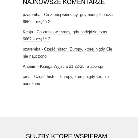
NAJNOWSZE KOMENTARZE
pzaremba
-
Co zrobią wierzący, gdy nadejdzie czas
666? – część 2
Kesja
-
Co zrobią wierzący, gdy nadejdzie czas
666? – część 2
pzaremba
-
Część historii Europy, której nigdy Cię
nie nauczono
Anonim
-
Księga Wyjścia 21:22-25, a aborcja
cms
-
Część historii Europy, której nigdy Cię nie
nauczono
SŁUŻBY KTÓRE WSPIERAM