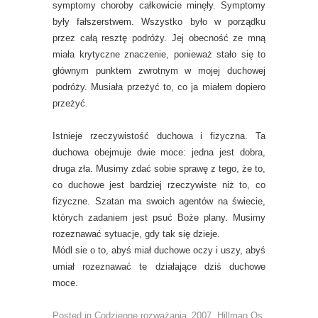
symptomy choroby całkowicie minęły. Symptomy
były fałszerstwem. Wszystko było w porządku
przez całą resztę podróży. Jej obecność ze mną
miała krytyczne znaczenie, ponieważ stało się to
głównym punktem zwrotnym w mojej duchowej
podróży. Musiała przeżyć to, co ja miałem dopiero
przeżyć.
Istnieje rzeczywistość duchowa i fizyczna. Ta
duchowa obejmuje dwie moce: jedna jest dobra,
druga zła. Musimy zdać sobie sprawę z tego, że to,
co duchowe jest bardziej rzeczywiste niż to, co
fizyczne. Szatan ma swoich agentów na świecie,
których zadaniem jest psuć Boże plany. Musimy
rozeznawać sytuacje, gdy tak się dzieje.
Módl sie o to, abyś miał duchowe oczy i uszy, abyś
umiał rozeznawać te działające dziś duchowe
moce.
Posted in
Codzienne rozważania_2007
,
Hillman Os