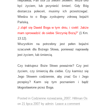
nieprawda; Pan stoi za Swoim Słowem. Może ono
być życiem, lub przynieść śmierć. Gdy Bóg
dostarcza poleceń, musimy ich przestrzegać.
Wiedza to o Bogu zyskujemy zdrową bojaźń
Pańską.
„I zląkł się Dawid Boga w tym dniu, i rzekł: Jakże
mam sprowadzić do siebie Skrzynię Bożą?”
(1 Krn.
13:12).
Wszystkim na potrzebny jest pełen bojaźni
szacunek dla Bożego Słowa, ponieważ naprawdę
jest życiem, lub śmiercią.
Czy traktujesz Boże Słowo poważnie? Czy jest
życiem, czy śmiercią dla ciebie. Czy karmisz się
Jego Słowem codziennie, aby znać Go i Jego
przepisy? Karm się tym poznaniem i bądź
błogosławione przez Boga.
Posted in
Codzienne rozważania_2007
,
Hillman Os
on
21 lipca 2007
by
admin
.
Leave a comment