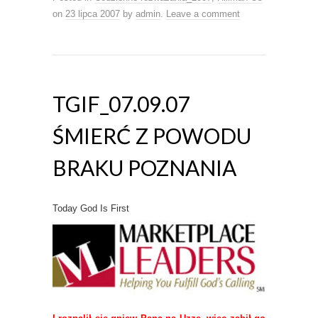
on
23 lipca 2007
by
admin
.
Leave a comment
TGIF_07.09.07
ŚMIERĆ Z POWODU
BRAKU POZNANIA
Today God Is First