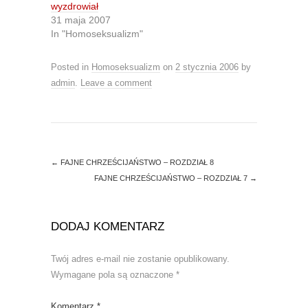
r
o
wyzdrowiał
(
k
O
(
31 maja 2007
p
O
In "Homoseksualizm"
e
p
n
e
s
n
i
s
Posted in
Homoseksualizm
on
2 stycznia 2006
by
n
i
n
n
admin
.
Leave a comment
e
n
w
e
w
w
i
w
n
i
d
n
o
d
w
o
)
w
←
FAJNE CHRZEŚCIJAŃSTWO – ROZDZIAŁ 8
)
FAJNE CHRZEŚCIJAŃSTWO – ROZDZIAŁ 7
→
DODAJ KOMENTARZ
Twój adres e-mail nie zostanie opublikowany.
Wymagane pola są oznaczone
*
Komentarz
*