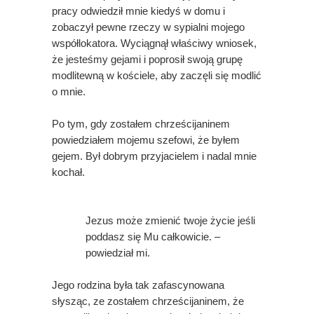
pracy odwiedził mnie kiedyś w domu i
zobaczył pewne rzeczy
w sypialni mojego
współlokatora. Wyciągnął właściwy wniosek,
że jesteśmy gejami i
poprosił swoją grupę
modlitewną w kościele, aby zaczęli się modlić
o mnie.
Po tym, gdy zostałem chrześcijaninem
powiedziałem mojemu szefowi, że byłem
gejem. Był dobrym przyjacielem i nadal mnie
kochał.
Jezus może zmienić twoje życie jeśli
poddasz się Mu całkowicie. –
powiedział mi.
Jego rodzina była tak zafascynowana
słysząc, ze zostałem chrześcijaninem, że