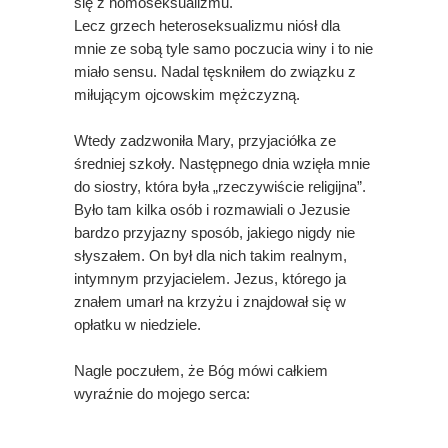
się z homoseksualizmu.
Lecz grzech heteroseksualizmu niósł dla
mnie ze sobą tyle samo poczucia winy i to nie
miało sensu. Nadal tęskniłem do związku z
miłującym ojcowskim mężczyzną.
Wtedy zadzwoniła Mary, przyjaciółka ze
średniej szkoły. Następnego dnia wzięła mnie
do siostry, która była „rzeczywiście religijna”.
Było tam kilka osób i rozmawiali o Jezusie
bardzo przyjazny sposób, jakiego nigdy nie
słyszałem. On był dla nich takim realnym,
intymnym przyjacielem. Jezus, którego ja
znałem umarł na krzyżu i znajdował się w
opłatku w niedziele.
Nagle poczułem, że Bóg mówi całkiem
wyraźnie do mojego serca: