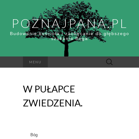
POZNAJPANA.PL
Budowanie kościoła i zachęcanie do głębszego
szukania Boga
Szukaj:
MENU
W PUŁAPCE
ZWIEDZENIA.
Bóg