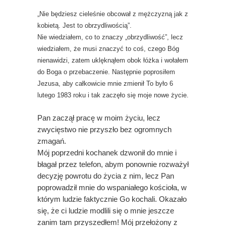
„Nie będziesz cieleśnie obcował z mężczyzną jak z
kobietą. Jest to obrzydliwością”.
Nie wiedziałem, co to znaczy „obrzydliwość”, lecz
wiedziałem, że musi znaczyć to coś, czego Bóg
nienawidzi, zatem uklęknąłem obok łóżka i wołałem
do Boga o przebaczenie. Następnie poprosiłem
Jezusa, aby całkowicie mnie zmienił To było 6
lutego 1983 roku i tak zaczęło się moje nowe życie.
Pan zaczął pracę w moim życiu, lecz
zwycięstwo nie przyszło bez ogromnych
zmagań.
Mój poprzedni kochanek dzwonił do mnie i
błagał przez telefon, abym ponownie rozważył
decyzję powrotu do życia z nim, lecz Pan
poprowadził mnie do wspaniałego kościoła, w
którym ludzie faktycznie Go kochali. Okazało
się, że ci ludzie modlili się o mnie jeszcze
zanim tam przyszedłem! Mój przełożony z