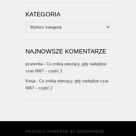
KATEGORIA
Kategoria
NAJNOWSZE KOMENTARZE
pzaremba
-
Co zrobią wierzący, gdy nadejdzie
czas 666? – część 2
Kesja
-
Co zrobią wierzący, gdy nadejdzie czas
666? – część 2
PROUDLY POWERED BY
WORDPRESS
·