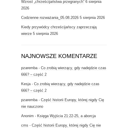
Wzrost „chrześcijaństwa przegranych”
6 sierpnia
2026
Codzienne rozważania_05.08.2026
5 sierpnia 2026
Kiedy przywódcy chrześcijańscy zaprzeczają
wierze
5 sierpnia 2026
NAJNOWSZE KOMENTARZE
pzaremba
-
Co zrobią wierzący, gdy nadejdzie czas
666? – część 2
Kesja
-
Co zrobią wierzący, gdy nadejdzie czas
666? – część 2
pzaremba
-
Część historii Europy, której nigdy Cię
nie nauczono
Anonim
-
Księga Wyjścia 21:22-25, a aborcja
cms
-
Część historii Europy, której nigdy Cię nie