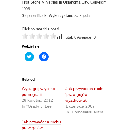
First Stone Ministries in Oklahoma City.
Copyright
1996
Stephen Black.
Wykorzystano za zgodą.
Click to rate this post!
[Total:
0
Average:
0
]
Podziel się:
C
C
l
l
i
i
c
c
k
k
t
t
o
o
Related
s
s
h
h
Wyciągnij wtyczkę
Jak przywódca ruchu
a
a
r
r
pornografii
'praw gejów’
e
e
28 kwietnia 2012
wyzdrowiał.
o
o
n
n
In "Grady J. Lee"
1 czerwca 2007
T
F
In "Homoseksualizm"
w
a
i
c
t
e
Jak przywódca ruchu
t
b
praw gejów
e
o