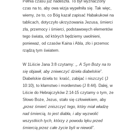
Pełnia czasu już nadeszła. To był wyznaczony
czas na to, aby owa wizja wypełniła się. Tak więc,
wiemy, że to, co Bóg kazał zapisać Habakukowi na
tablicach, dotyczyło ukrzyżowania Jezusa, śmierci
zła, przemocy i śmierci, podstawowych elementów
tego świata, od których będziemy uwolnieni,
ponieważ, od czasów Kaina i Abla, zło i przemoc
rządzą tym światem.
W 1Liście Jana 3:8 czytamy: „.
A Syn Boży na to
się objawił, aby zniweczyć dzieła diabelskie
”.
Diabelskie dzieła to: kraść, zabijać i niszczyć (J
10:10), to kłamstwo i morderstwo (J 8:44). Dalej, w
Liście do Hebrajczyków 2:14-15 czytamy o tym, że
Słowo Boże, Jezus, stało się człowiekiem, aby
„
przez śmierć zniszczyć tego, który miał władzę
nad śmiercią, to jest diabła, i aby wyzwolić
wszystkich tych, którzy z powodu lęku przed
śmiercią przez całe życie byli w niewoli
”.