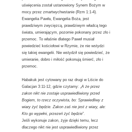
uświęcenia został ustanowiony Synem Bożym w
mocy przez zmartwychwstanie (Rzm 1:1-4).
Ewangelia Pawła, Ewangelia Boża, jest
prawdziwym zwycięzcą, prawdziwym władcą tego
świata, umierającym, pozornie pokonany przez zło i
przemoc. To właśnie dlatego Paweł musiał
powiedzieć kościołowi w Rzymie, że nie wstydzi
się takiej ewangelii. Nie wstydził się powiedzieć, że
umieranie, dobro i miłość pokonują śmierć, zło i
przemoc.
Habakuk jest cytowany po raz drugi w Liście do
Galacjan 3:11-12, gdzie czytamy: „
A że przez
zakon nikt nie zostaje usprawiedliwiony przed
Bogiem, to rzecz oczywista, bo: Sprawiedliwy z
wiary żyć będzie. Zakon zaś nie jest z wiary, ale:
Kto go wypełni, przezeń żyć będzie
”.
Jeśli wykonuje zakon, żyje dzięki temu, lecz
dlaczego nikt nie jest usprawiedliwiony przez