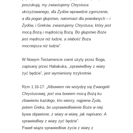
poszukują, my zwiastujemy Chrystusa
ukrzyżowanego, dla Żydów wprawdzie zgorszenie,
a dla pogan głupstwo, natomiast dla powołanych – i
Żydów, i Greków, zwiastujemy Chrystusa, który jest
mocą Bożą i mądrością Bożą. Bo głupstwo Boże
jest mędrsze niż ludzie, a słabość Boża
mocniejsza niż ludzie
”.
W Nowym Testamencie zwrot użyty przez Boga,
zapisany przez Habakuka, „sprawiedliwy z wiary
żyć będzie”, jest wymieniony trzykrotnie.
Rzm 1:16-17: „
Albowiem nie wstydzę się Ewangelii
Chrystusowej, jest ona bowiem mocą Bożą ku
zbawieniu każdego, kto wierzy, najpierw Żyda,
potem Greka, bo usprawiedliwienie Boże w niej
bywa objawione, z wiary w wiarę, jak napisano: A
sprawiedliwy z wiary żyć będzie
”.
Paweł wiąże sprawiedliwe życie z wiary z