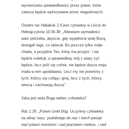
wymierzania sprawiedliwości przez prawo, które
zawsze będzie wykrzywiane przez niegodziwych.
Ostatni raz Habakuk 2:4 jest cytowany w Liście do
Hebrajczyków 10:36-38: „Albowiem wytrwałości
wam potrzeba, abyście, gdy wypełnicie wolę Bożą,
dostąpili tego, co obiecał. Bo jeszcze tylko mała
chwila, a przyjdzie Ten, który ma przyjść, i nie
będzie zwlekał; a sprawiedliwy mój z wiary żyć
będzie; lecz jeśli się cofnie, nie będzie dusza moja
miała w nim upodobania. Lecz my nie jesteśmy z
tych, którzy się cofają i giną, lecz z tych, którzy
wierzą i zachowują duszę”.
Jaka jest wola Boga wobec człowieka?
Rdz 1:26: „P
otem rzekł Bóg: Uczyńmy człowieka
na obraz nasz, podobnego do nas i niech panuje
nad rybami morskimi i nad ptactwem niebios, i nad