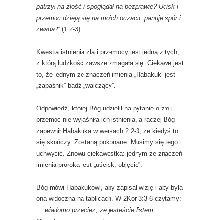
patrzył na złość i spoglądał na bezprawie? Ucisk i
przemoc dzieją się na moich oczach, panuje spór i
zwada?
” (1:2-3).
Kwestia istnienia zła i przemocy jest jedną z tych,
z którą ludzkość zawsze zmagała się. Ciekawe jest
to, że jednym ze znaczeń imienia „Habakuk” jest
„zapaśnik” bądź „walczący”.
Odpowiedź, której Bóg udzielił na pytanie o zło i
przemoc nie wyjaśniła ich istnienia, a raczej Bóg
zapewnił Habakuka w wersach 2:2-3, że kiedyś to
się skończy. Zostaną pokonane. Musimy się tego
uchwycić. Znowu ciekawostka: jednym ze znaczeń
imienia proroka jest „uścisk, objęcie”.
Bóg mówi Habakukowi, aby zapisał wizję i aby była
ona widoczna na tablicach. W 2Kor 3:3-6 czytamy:
„…
wiadomo przecież, że jesteście listem