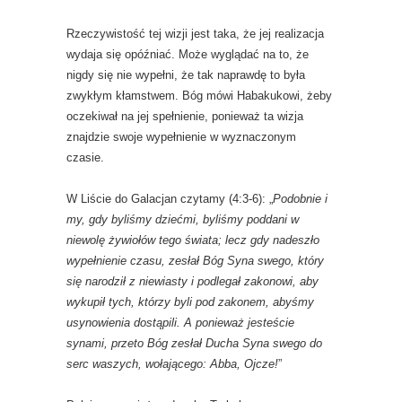
Rzeczywistość tej wizji jest taka, że jej realizacja
wydaja się opóźniać. Może wyglądać na to, że
nigdy się nie wypełni, że tak naprawdę to była
zwykłym kłamstwem. Bóg mówi Habakukowi, żeby
oczekiwał na jej spełnienie, ponieważ ta wizja
znajdzie swoje wypełnienie w wyznaczonym
czasie.
W Liście do Galacjan czytamy (4:3-6): „
Podobnie i
my, gdy byliśmy dziećmi, byliśmy poddani w
niewolę żywiołów tego świata; lecz gdy nadeszło
wypełnienie czasu, zesłał Bóg Syna swego, który
się narodził z niewiasty i podlegał zakonowi, aby
wykupił tych, którzy byli pod zakonem, abyśmy
usynowienia dostąpili. A ponieważ jesteście
synami, przeto Bóg zesłał Ducha Syna swego do
serc waszych, wołającego: Abba, Ojcze!
”