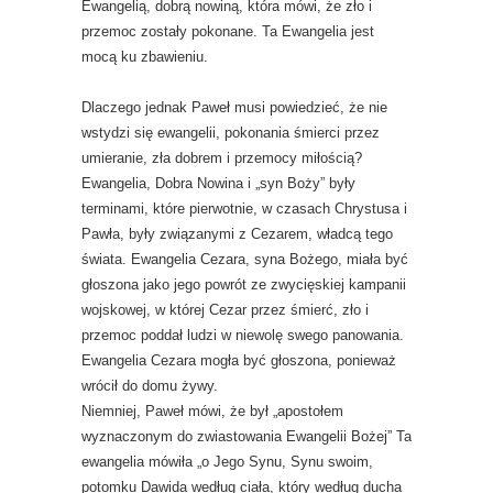
Ewangelią, dobrą nowiną, która mówi, że zło i
przemoc zostały pokonane. Ta Ewangelia jest
mocą ku zbawieniu.
Dlaczego jednak Paweł musi powiedzieć, że nie
wstydzi się ewangelii, pokonania śmierci przez
umieranie, zła dobrem i przemocy miłością?
Ewangelia, Dobra Nowina i „syn Boży” były
terminami, które pierwotnie, w czasach Chrystusa i
Pawła, były związanymi z Cezarem, władcą tego
świata. Ewangelia Cezara, syna Bożego, miała być
głoszona jako jego powrót ze zwycięskiej kampanii
wojskowej, w której Cezar przez śmierć, zło i
przemoc poddał ludzi w niewolę swego panowania.
Ewangelia Cezara mogła być głoszona, ponieważ
wrócił do domu żywy.
Niemniej, Paweł mówi, że był „apostołem
wyznaczonym do zwiastowania Ewangelii Bożej” Ta
ewangelia mówiła „o Jego Synu, Synu swoim,
potomku Dawida według ciała, który według ducha