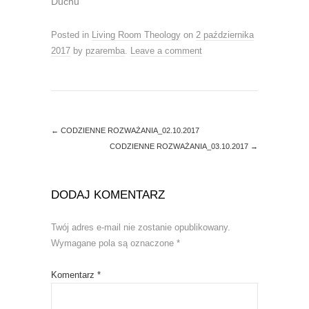
n
e
Duchu"
s
n
i
s
n
i
Posted in
Living Room Theology
on
2 października
n
n
e
n
2017
by
pzaremba
.
Leave a comment
w
e
w
w
i
w
n
i
d
n
o
d
w
o
)
w
)
←
CODZIENNE ROZWAŻANIA_02.10.2017
CODZIENNE ROZWAŻANIA_03.10.2017
→
DODAJ KOMENTARZ
Twój adres e-mail nie zostanie opublikowany.
Wymagane pola są oznaczone
*
Komentarz
*