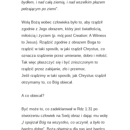
bydłem, i nad całą ziemią, i nad wszelkim płazem
pełzającym po ziemi
”.
Wolą Bożą wobec człowieka było to, aby rządził
zgodnie z Jego obrazem, który jest światłością,
miłością i życiem (p. mój post Creation: A Witness
to Jesus). Rządzić zgodnie z obrazem Boga to
rządzić w taki sposób, w jaki rządził Chrystus, co
oznacza rządzenie przez umieranie, dobro i miłość.
Tak więc płaszczyć się i być zniszczonym to
rządzić przez zabijanie, zło i przemoc.
Jeśli rządzimy w taki sposób, jak Chrystus rządził
otrzymamy to, co Bóg obiecał.
A co obiecał?
Być może to, co zadeklarował w Rdz 1:31 po
stworzeniu człowiek na Swój obraz i dając mu wolę:
„
I spojrzał Bóg na wszystko, co uczynił, a było to
bardzo dobre
”. Bożą obietnicą dla nas jest bardzo