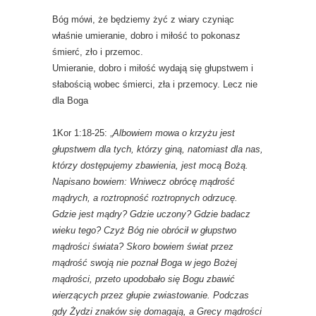
Bóg mówi, że będziemy żyć z wiary czyniąc
właśnie umieranie, dobro i miłość to pokonasz
śmierć, zło i przemoc.
Umieranie, dobro i miłość wydają się głupstwem i
słabością wobec śmierci, zła i przemocy. Lecz nie
dla Boga
1Kor 1:18-25: „
Albowiem mowa o krzyżu jest
głupstwem dla tych, którzy giną, natomiast dla nas,
którzy dostępujemy zbawienia, jest mocą Bożą.
Napisano bowiem: Wniwecz obrócę mądrość
mądrych, a roztropność roztropnych odrzucę.
Gdzie jest mądry? Gdzie uczony? Gdzie badacz
wieku tego? Czyż Bóg nie obrócił w głupstwo
mądrości świata? Skoro bowiem świat przez
mądrość swoją nie poznał Boga w jego Bożej
mądrości, przeto upodobało się Bogu zbawić
wierzących przez głupie zwiastowanie. Podczas
gdy Żydzi znaków się domagają, a Grecy mądrości