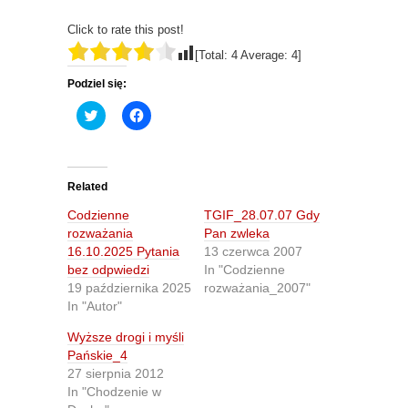
Click to rate this post!
[Total:
4
Average:
4
]
Podziel się:
C
C
l
l
i
i
c
c
k
k
t
t
o
o
Related
s
s
h
h
Codzienne
TGIF_28.07.07 Gdy
a
a
r
r
rozważania
Pan zwleka
e
e
16.10.2025 Pytania
13 czerwca 2007
o
o
n
n
bez odpwiedzi
In "Codzienne
T
F
19 października 2025
rozważania_2007"
w
a
i
c
In "Autor"
t
e
t
b
Wyższe drogi i myśli
e
o
r
o
Pańskie_4
(
k
O
(
27 sierpnia 2012
p
O
In "Chodzenie w
e
p