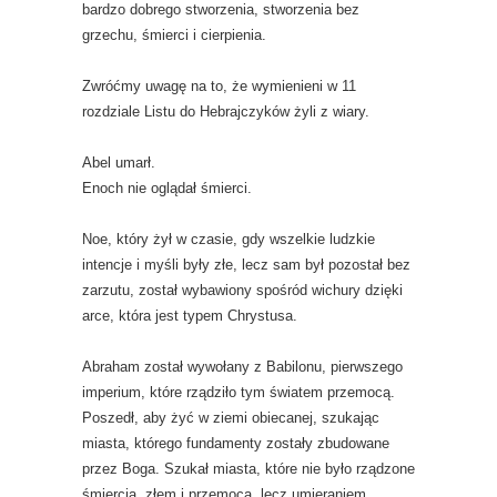
bardzo dobrego stworzenia, stworzenia bez
grzechu, śmierci i cierpienia.
Zwróćmy uwagę na to, że wymienieni w 11
rozdziale Listu do Hebrajczyków żyli z wiary.
Abel umarł.
Enoch nie oglądał śmierci.
Noe, który żył w czasie, gdy wszelkie ludzkie
intencje i myśli były złe, lecz sam był pozostał bez
zarzutu, został wybawiony spośród wichury dzięki
arce, która jest typem Chrystusa.
Abraham został wywołany z Babilonu, pierwszego
imperium, które rządziło tym światem przemocą.
Poszedł, aby żyć w ziemi obiecanej, szukając
miasta, którego fundamenty zostały zbudowane
przez Boga. Szukał miasta, które nie było rządzone
śmiercią, złem i przemocą, lecz umieraniem,