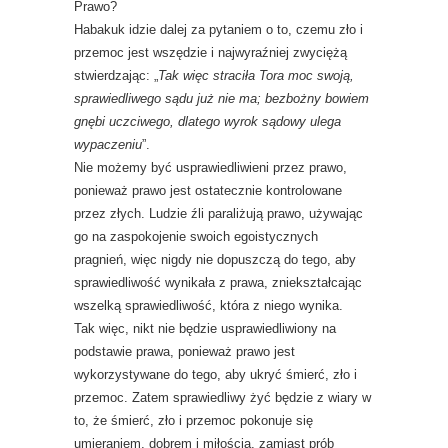
Prawo?
Habakuk idzie dalej za pytaniem o to, czemu zło i
przemoc jest wszędzie i najwyraźniej zwyciężą
stwierdzając: „
Tak więc straciła Tora moc swoją,
sprawiedliwego sądu już nie ma; bezbożny bowiem
gnębi uczciwego, dlatego wyrok sądowy ulega
wypaczeniu
”.
Nie możemy być usprawiedliwieni przez prawo,
ponieważ prawo jest ostatecznie kontrolowane
przez złych. Ludzie źli paraliżują prawo, używając
go na zaspokojenie swoich egoistycznych
pragnień, więc nigdy nie dopuszczą do tego, aby
sprawiedliwość wynikała z prawa, zniekształcając
wszelką sprawiedliwość, która z niego wynika.
Tak więc, nikt nie będzie usprawiedliwiony na
podstawie prawa, ponieważ prawo jest
wykorzystywane do tego, aby ukryć śmierć, zło i
przemoc. Zatem sprawiedliwy żyć będzie z wiary w
to, że śmierć, zło i przemoc pokonuje się
umieraniem, dobrem i miłością, zamiast prób