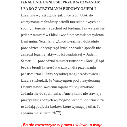
IZRAEL NIE UGNIE SIĘ PRZED WEZWANIEM
USA DO ZATRZYMANIA BUDOWY OSIEDLI
–
Izrael nie wyrazi zgody, jak chce tego USA, do
zatrzymania rozbudowy osiedli mieszkaniowych na
spornym terenie na zachód od Jordanu. Tak wyraził się
jeden z ministrów i bliski współpracownik prezydenta
Benjamina Netanjahu. „Chcę wyraźnie i dokładnie
powiedzieć: obecny rząd Izraela w żaden sposób nie
zamrozi legalnej aktywności osadniczej w Judei i
Samarii” – powiedział minister transportu Katz. „Rząd
będzie bronił interesów ważnych dla przetrwania
państwa Izrael.” Inny wysokiej rangi przedstawiciel
Izraela stwierdził, że Waszyngton pod prezydenturą
Obamy stawia swojemu lojalnemu sojusznikowi
żądania nie do spełnienia. „Amerykanie nie stawiają
praktycznie żadnych wymogów Arabom; od Izraela za
to żądają podjęcia kroków, które wymagają ofiar. Te
żądania nie są fair.”
(AFP
)
„Bo się rozszerzysz w prawo i w lewo, a twoje