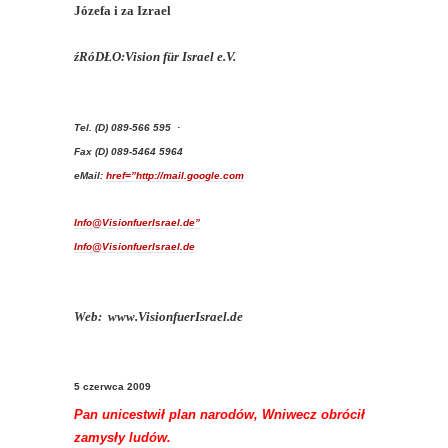
Józefa i za Izrael
źRóDŁO:Vision für Israel e.V.
Tel. (D) 089-566 595 ·
Fax (D) 089-5464 5964
eMail:
href=”http://mail.google.com
Info@VisionfuerIsrael.de”
Info@VisionfuerIsrael.de
Web: www.VisionfuerIsrael.de
5 czerwca 2009
Pan unicestwił plan narodów, Wniwecz obrócił
zamysły ludów.