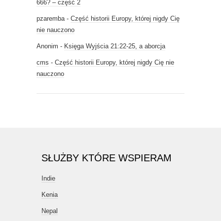
666? – część 2
pzaremba
-
Część historii Europy, której nigdy Cię
nie nauczono
Anonim
-
Księga Wyjścia 21:22-25, a aborcja
cms
-
Część historii Europy, której nigdy Cię nie
nauczono
SŁUŻBY KTÓRE WSPIERAM
Indie
Kenia
Nepal