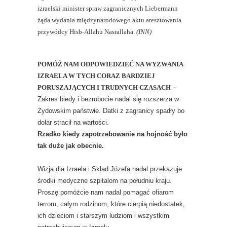
izraelski minister spraw zagranicznych Liebermann
żąda wydania międzynarodowego aktu aresztowania
przywódcy Hisb-Allahu Nasrallaha.
(INN)
POMÓŻ NAM ODPOWIEDZIEĆ NA WYZWANIA
IZRAELA W TYCH CORAZ BARDZIEJ
PORUSZAJĄCYCH I TRUDNYCH CZASACH
–
Zakres biedy i bezrobocie nadal się rozszerza w
Żydowskim państwie. Datki z zagranicy spadły bo
dolar stracił na wartości.
Rzadko kiedy zapotrzebowanie na hojność było
tak duże jak obecnie.
Wizja dla Izraela i Skład Józefa nadal przekazuje
środki medyczne szpitalom na południu kraju.
Proszę pomóżcie nam nadal pomagać ofiarom
terroru, całym rodzinom, które cierpią niedostatek,
ich dzieciom i starszym ludziom i wszystkim