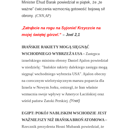
Minister Ehud Barak powiedział w piątek, że „te
ważne” ćwiczenia wzmocnią gotowość bojową sił
obrony.
(CNN,AP)
„
Zat
rąbcie na rogu na Syjonie! Krzyczcie na
mojej świętej górze!.“
– Joel 2,1
IRAŃSKIE RAKIETY MOGĄ SIĘGNĄĆ
WSCHODNIEGO WYBRZEŻA USA
–
Zastępca
izraelskiego ministra obrony Daniel Ajalon powiedział
w niedzielę: ”Irańskie rakiety dalekiego zasięgu mogą
sięgnąć wschodniego wybrzeża USA”. Ajalon obecny
na corocznym wielotysięcznym marszu poparcia dla
Izraela w Nowym Jorku, ostrzegł, że Iran właśnie
wzmacnia swoje wpływy w Ameryce Łacińskiej oraz
wśród państw Zatoki Perskiej.
(Ynet)
EGIPT: POKÓJ NA BLISKIM WSCHODZIE JEST
WAŻNIEJSZY NIŻ IRAŃSKA BROŃ ATOMOWA
–
Rzecznik prezydenta Hosni Mubarak powiedział, że