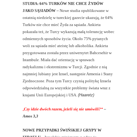
STUDIA: 64% TURKÓW NIE CHCE ŻYDÓW
JAKO SĄSIADÓW
–
Nowe studia opublikowane w
ostatnią niedzielę w tureckiej gazecie ukazują, że 64%
Turków nie chce mieć Żyda za sąsiada. Ankieta
pokazała też, że Turcy wykazują małą tolerancję wobec
odmiennych sposobów życia. Około 75% pytanych
woli za sąsiada mieć ateistę lub alkoholika. Ankieta
przygotowana została przez uniwersytet Bahcesehir w
Istambule. Miała dać orientację w sprawach
radykalizmu i ekstremizmu w Turcji. Zgodnie z nią
najmniej lubiany jest Izrael, następnie Armenia i Stany
Zjednoczone. Poza tym Turcy czynią politykę Izraela
odpowiedzialną za wszystkie problemy świata wraz z
krajami Unii Europejskiej i USA.
(Haaretz)
„
Czy idzie dwóch razem, jeżeli się nie umówili?“
–
Amos 3,3
NOWE PRZYPADKI ŚWIŃSKIEJ GRYPY W