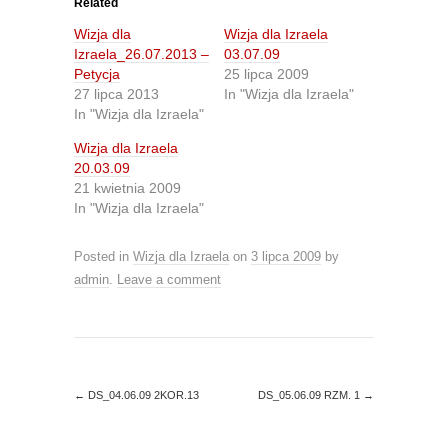
o
o
Related
s
s
h
h
Wizja dla
Wizja dla Izraela
a
a
r
r
Izraela_26.07.2013 –
03.07.09
e
e
Petycja
25 lipca 2009
o
o
n
n
27 lipca 2013
In "Wizja dla Izraela"
T
F
In "Wizja dla Izraela"
w
a
i
c
t
e
Wizja dla Izraela
t
b
20.03.09
e
o
r
o
21 kwietnia 2009
(
k
O
(
In "Wizja dla Izraela"
p
O
e
p
n
e
Posted in
Wizja dla Izraela
on
3 lipca 2009
by
s
n
i
s
admin
.
Leave a comment
n
i
n
n
e
n
w
e
w
w
i
w
n
i
d
n
o
d
←
DS_04.06.09 2KOR.13
DS_05.06.09 RZM. 1
→
w
o
)
w
)