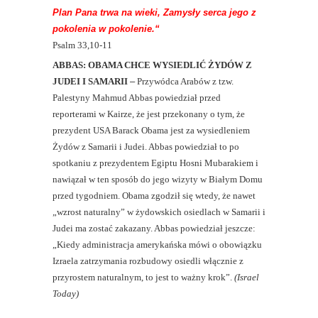
Plan Pana trwa na wieki, Zamysły serca jego z
pokolenia w pokolenie.“
Psalm 33,10-11
ABBAS: OBAMA CHCE WYSIEDLIĆ ŻYDÓW Z
JUDEI I SAMARII
–
Przywódca Arabów z tzw.
Palestyny Mahmud Abbas powiedział przed
reporterami w Kairze, że jest przekonany o tym, że
prezydent USA Barack Obama jest za wysiedleniem
Żydów z Samarii i Judei. Abbas powiedział to po
spotkaniu z prezydentem Egiptu Hosni Mubarakiem i
nawiązał w ten sposób do jego wizyty w Białym Domu
przed tygodniem. Obama zgodził się wtedy, że nawet
„wzrost naturalny” w żydowskich osiedlach w Samarii i
Judei ma zostać zakazany. Abbas powiedział jeszcze:
„Kiedy administracja amerykańska mówi o obowiązku
Izraela zatrzymania rozbudowy osiedli włącznie z
przyrostem naturalnym, to jest to ważny krok”.
(Israel
Today)