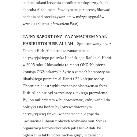
nad metodami leczenia chorób neurologicznych jak
choroba Alzheimera. Poza tym mają zintensyfikować
badania nad przekazywaniem w mózgu sygnałów
wzroku i słuchu.
(Jerusalem Post)
TAJNY RAPORT ONZ: ZA ZAMACHEM NA AL-
HARIRI STOI HISB-ALLAH
–
Sponsorowany przez
Teheran Hisb-Allah stoi za zamachem na
antysyryjskiego polityka libańskiego Rafika al-Hariri
w 2005 roku. Udowadnia to raport ONZ. Najpierw
komisja ONZ oskarżyła Syrię o zamach bombowy na
libańskiego premiera al-Hariri i 22 kolejne osoby.
Obecnie nie jest wykluczone współsprawstwo Syrii.
Hisb-Allah nie był szczęśliwy z takiego prezydenta.
Był on miliarderem w budownictwie, który wrócił do
polityki i na końcu był przewodniczącym
antysyryjskiej frakcji w parlamencie, dążąc do
uwolnienia Libanu z obcych wpływów min. Syrii i
organizacji terrorystycznych jak Hisb-Allah. Po
ogłoszeniu faktu uczestnictwa grupy w zamachu