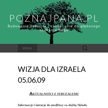
POZNAJPANA.PL
Budowanie kościoła i zachęcanie do głębszego
szukania Boga
Szukaj:
MENU
WIZJA DLA IZRAELA
05.06.09
A
KTUALNOŚCI Z
J
ERUZALEMU
Informacje i intencje do modlitwy za służbę Składu