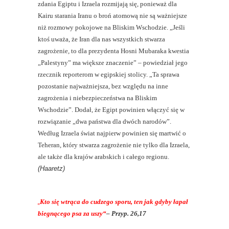
zdania Egiptu i Izraela rozmijają się, ponieważ dla
Kairu starania Iranu o broń atomową nie są ważniejsze
niż rozmowy pokojowe na Bliskim Wschodzie. „Jeśli
ktoś uważa, że Iran dla nas wszystkich stwarza
zagrożenie, to dla prezydenta Hosni Mubaraka kwestia
„Palestyny” ma większe znaczenie” – powiedział jego
rzecznik reporterom w egipskiej stolicy. „Ta sprawa
pozostanie najważniejsza, bez względu na inne
zagrożenia i niebezpieczeństwa na Bliskim
Wschodzie”. Dodał, że Egipt powinien włączyć się w
rozwiązanie „dwa państwa dla dwóch narodów”.
Według Izraela świat najpierw powinien się martwić o
Teheran, który stwarza zagrożenie nie tylko dla Izraela,
ale także dla krajów arabskich i całego regionu.
(Haaretz)
„
Kto się wtrąca do cudzego sporu, ten jak gdyby łapał
biegnącego psa za uszy“
– Przyp.
26,17