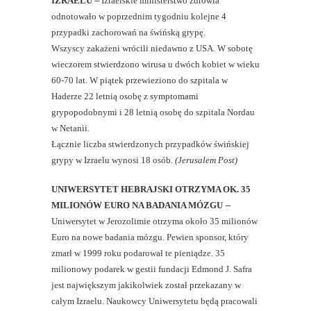
IZRAELU
–
Izraelskie ministerstwo zdrowia
odnotowało w poprzednim tygodniu kolejne 4
przypadki zachorowań na świńską grypę.
Wszyscy zakażeni wrócili niedawno z USA. W sobotę
wieczorem stwierdzono wirusa u dwóch kobiet w wieku
60-70 lat. W piątek przewieziono do szpitala w
Haderze 22 letnią osobę z symptomami
grypopodobnymi i 28 letnią osobę do szpitala Nordau
w Netanii.
Łącznie liczba stwierdzonych przypadków świńskiej
grypy w Izraelu wynosi 18 osób.
(Jerusalem Post)
UNIWERSYTET HEBRAJSKI OTRZYMA OK. 35
MILIONÓW EURO NA BADANIA MÓZGU
–
Uniwersytet w Jerozolimie otrzyma około 35 milionów
Euro na nowe badania mózgu. Pewien sponsor, który
zmarł w 1999 roku podarował te pieniądze. 35
milionowy podarek w gestii fundacji Edmond J. Safra
jest największym jakikolwiek został przekazany w
całym Izraelu. Naukowcy Uniwersytetu będą pracowali