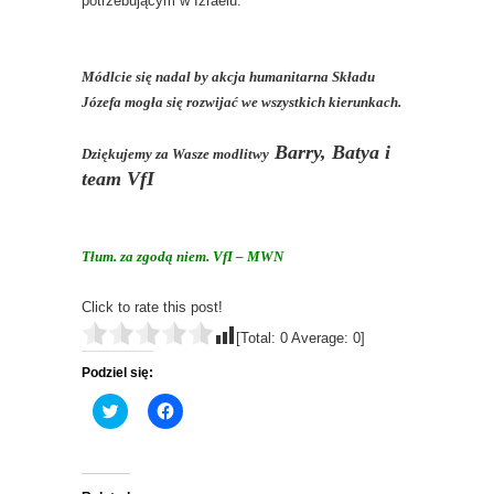
potrzebującym w Izraelu.
Módlcie się nadal by akcja humanitarna Składu
Józefa mogła się rozwijać we wszystkich kierunkach.
Barry, Batya i
Dziękujemy za Wasze modlitwy
team VfI
Tłum. za zgodą niem. VfI – MWN
Click to rate this post!
[Total:
0
Average:
0
]
Podziel się:
C
C
l
l
i
i
c
c
k
k
t
t