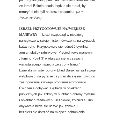
że Israel Beiteinu nadal będzie się starał, by
terroryści nie żyli na koszt podatnika.
(INN,
Jerusalem Post)
IZRAEL PRZYGOTOWUJE NAJWIĘKSZE
MANEWRY
– Izrael rozpoczął w niedzielę
największe w swojej historii ćwiczenia na wypadek
katastrofy. Przygotowuje się ludność cywilna,
armia i służby ratunkowe. Pięciodniowe manewry
„Turning Point 3” wydarzają się w czasach
wzrastającego napięcia ze strony Iranu.”
Izraelski minister obrony Ehud Barak wyraził swoje
wątpliwości na pytanie czy Iran da się namówić do
zastopowania swojego programu atomowego.
Ćwiczenia odbywać się będą w obiektach
publicznych jak szkoły w punktach obrony cywilnej
i obiektach rządowych. Uczniowie, żołnierze i inni
obywatele będą się uczyć jak szybko i
bezpiecznie dotrzeć na miejsce schronienia.