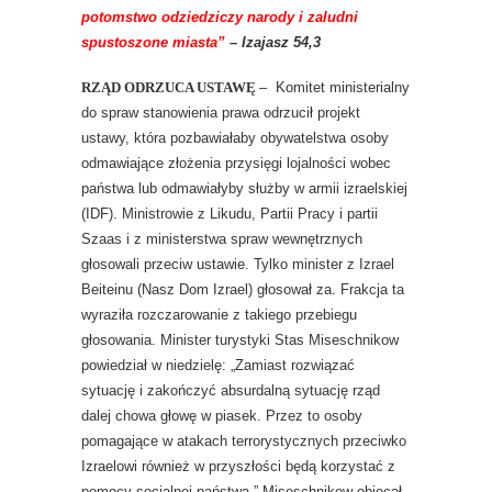
potomstwo odziedziczy narody i zaludni
spustoszone miasta”
– Izajasz 54,3
RZĄD ODRZUCA USTAWĘ
– Komitet ministerialny
do spraw stanowienia prawa odrzucił projekt
ustawy, która pozbawiałaby obywatelstwa osoby
odmawiające złożenia przysięgi lojalności wobec
państwa lub odmawiałyby służby w armii izraelskiej
(IDF). Ministrowie z Likudu, Partii Pracy i partii
Szaas i z ministerstwa spraw wewnętrznych
głosowali przeciw ustawie. Tylko minister z Izrael
Beiteinu (Nasz Dom Izrael) głosował za. Frakcja ta
wyraziła rozczarowanie z takiego przebiegu
głosowania. Minister turystyki Stas Miseschnikow
powiedział w niedzielę: „Zamiast rozwiązać
sytuację i zakończyć absurdalną sytuację rząd
dalej chowa głowę w piasek. Przez to osoby
pomagające w atakach terrorystycznych przeciwko
Izraelowi również w przyszłości będą korzystać z
pomocy socjalnej państwa.” Miseschnikow obiecał,