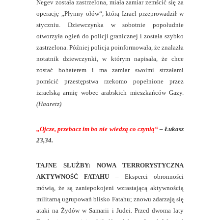
Negev została zastrzelona, miała zamiar zemścić się za
operację „Płynny ołów“, którą Izrael przeprowadził w
styczniu. Dziewczynka w sobotnie popołudnie
otworzyła ogień do policji granicznej i została szybko
zastrzelona. Później policja poinformowała, że znalazła
notatnik dziewczynki, w którym napisała, że chce
zostać bohaterem i ma zamiar swoimi strzałami
pomścić przestępstwa rzekomo popełnione przez
izraelską armię wobec arabskich mieszkańców Gazy.
(Haaretz)
„Ojcze, przebacz im bo nie wiedzą co czynią“
– Łukasz
23,34.
TAJNE SŁUŻBY: NOWA TERRORYSTYCZNA
AKTYWNOŚĆ FATAHU
– Eksperci obronności
mówią, że są zaniepokojeni wzrastającą aktywnością
militarną ugrupowań blisko Fatahu; znowu zdarzają się
ataki na Żydów w Samarii i Judei. Przed dwoma laty