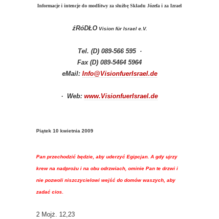
Informacje i intencje do modlitwy za służbę Składu Józefa i za Izrael
źRóDŁO
Vision für Israel e.V.
Tel. (D) 089-566 595 ·
Fax (D) 089-5464 5964
eMail:
Info@VisionfuerIsrael.de
· Web:
www.VisionfuerIsrael.de
Piątek 10 kwietnia 2009
Pan przechodzić będzie, aby uderzyć Egipcjan. A gdy ujrzy
krew na nadprożu i na obu odrzwiach, ominie Pan te drzwi i
nie pozwoli niszczycielowi wejść do domów waszych, aby
zadać cios.
2 Mojż. 12,23