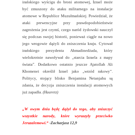
irańskiego wyścigu do broni atomowej, Izrael może
być zmuszony do ataku militarnego na instalacje
atomowe w Republice Muzułmańskiej. Powiedział, że
ataki prewencyjne przy prawdopodobieństwie
zagrożenia jest czymś, czego naród żydowski nauczył
się podczas swojej historii, ponieważ ciągle na nowo
jego wrogowie dążyli do zniszczenia kraju. Cytował
irańskiego prezydenta Ahmadinedżada, który
wielokrotnie nawoływał do „starcia Izraela z mapy
świata”. Dodatkowo ostatnio jeszcze Ajatollah Ali
Khomenei określił Izrael jako „wrzód rakowy“.
Politycy, stojący blisko Benjamina Netanjahu są
zdania, że decyzja zniszczenia instalacji atomowych
już zapadła.
(Haaretz)
„
W owym dniu będę dążył do tego, aby zniszczyć
wszystkie narody, które wyruszyły przeciwko
Jeruzalemowi.“
-Zacharjasz 12,9