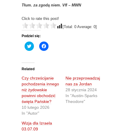
Tłum. za zgodą niem. VfI – MWN
Click to rate this post!
[Total:
0
Average:
0
]
Podziel się:
C
C
l
l
i
i
c
c
k
k
t
t
o
o
Related
s
s
h
h
Czy chrześcijanie
Nie przeprowadzaj
a
a
r
r
pochodzenia innego
nas za Jordan
e
e
niż żydowskie
28 stycznia 2024
o
o
n
n
powinni obchodzić
In "Austin-Sparks
T
F
święta Pańskie?
Theodore"
w
a
i
c
10 lutego 2026
t
e
In "Autor"
t
b
e
o
r
o
Wizja dla Izraela
(
k
O
(
03.07.09