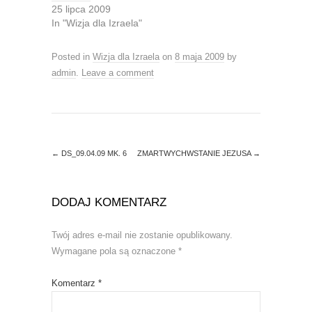
p
O
25 lipca 2009
e
p
n
e
In "Wizja dla Izraela"
s
n
i
s
n
i
Posted in
Wizja dla Izraela
on
8 maja 2009
by
n
n
e
n
admin
.
Leave a comment
w
e
w
w
i
w
n
i
d
n
o
d
w
o
)
w
)
←
DS_09.04.09 MK. 6
ZMARTWYCHWSTANIE JEZUSA
→
DODAJ KOMENTARZ
Twój adres e-mail nie zostanie opublikowany.
Wymagane pola są oznaczone
*
Komentarz
*