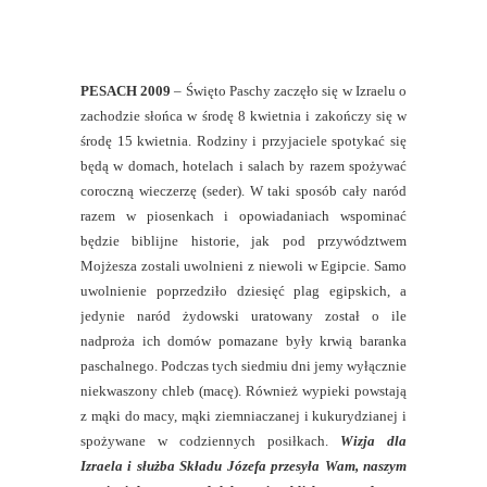
PESACH 2009
– Święto Paschy zaczęło się w Izraelu o
zachodzie słońca w środę 8 kwietnia i zakończy się w
środę 15 kwietnia. Rodziny i przyjaciele spotykać się
będą w domach, hotelach i salach by razem spożywać
coroczną wieczerzę (seder). W taki sposób cały naród
razem w piosenkach i opowiadaniach wspominać
będzie biblijne historie, jak pod przywództwem
Mojżesza zostali uwolnieni z niewoli w Egipcie. Samo
uwolnienie poprzedziło dziesięć plag egipskich, a
jedynie naród żydowski uratowany został o ile
nadproża ich domów pomazane były krwią baranka
paschalnego. Podczas tych siedmiu dni jemy wyłącznie
niekwaszony chleb (macę). Również wypieki powstają
z mąki do macy, mąki ziemniaczanej i kukurydzianej i
spożywane w codziennych posiłkach.
Wizja dla
Izraela i służba Składu Józefa przesyła Wam, naszym