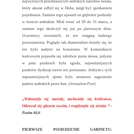
najwyższych przedstawicieli arabskich narodów świata,
który akurat odbył się w Doha, mógł być spotkaniem
pojednania. Zamiast tego ujawnił on głębokie podziały
w świecie arabskim. Miał trwać od 30 do 31 marca, a
zamiast tego skończył się już po pierwszym dniu.
Uczestnicy zrozumieli, że nie osiągną żadnego
porozumienia. Poglądy tak diametralnie różniły się, że
nie było nadziei na konsensus. W komunikacie
końcowym pojawiła się zaledwie pusta mowa, jedynie
w paru punktach była zgoda; najważniejszych
punktów dyskusji nawet nie poruszano. Jednym z tych
najważniejszych spraw było atomowe zagrożenie
państw arabskich przez Iran.
(Jerusalem Post)
„
Wzburzyły się narody, zachwiały się królestwa,
Odezwał się głosem swoim, i rozpłynęła się ziemia
“
–
Psalm 46,6
PIERWSZE POSIEDZENIE GABINETU: