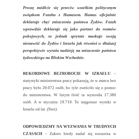
Proszę módlcie się przeciw wszelkim politycznym
związkom Fatahu z Hamasem. Hamas oficjalnie
deklaruje chęć zniszczenia państwa Żydów. Fatah
wprawdzie deklaruje się jako partner do rozmów
pokojowych, to jednak sprytnie maskuje swoją
nienawiść do Żydów i Izraela jak również w dłuższej
perspektywie wyraża nadzieję na zniszczenie państwa
żydowskiego na Bliskim Wschodzie.
REKORDOWE BEZROBOCIE W IZRAELU
–
statystyki ministerstwa pracy pokazują, że w marcu bez
pracy było 20.072 osób, bo tyle zwróciło się o pomoc
do ministerstwa. W lutym ilość ta wynosiła 17.380
osób. A w styczniu 19.719. To najgorsze wyniki w
Izraelu od lat.
(Ynet)
ODPOWIEDZMY NA WYZWANIA W TRUDNYCH
CZASACH
– Zakres biedy nadal się rozszerza w