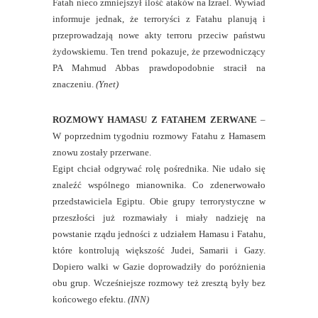
Fatah nieco zmniejszył ilość ataków na Izrael. Wywiad
informuje jednak, że terroryści z Fatahu planują i
przeprowadzają nowe akty terroru przeciw państwu
żydowskiemu. Ten trend pokazuje, że przewodniczący
PA Mahmud Abbas prawdopodobnie stracił na
znaczeniu.
(Ynet)
ROZMOWY HAMASU Z FATAHEM ZERWANE
–
W poprzednim tygodniu rozmowy Fatahu z Hamasem
znowu zostały przerwane.
Egipt chciał odgrywać rolę pośrednika. Nie udało się
znaleźć wspólnego mianownika. Co zdenerwowało
przedstawiciela Egiptu. Obie grupy terrorystyczne w
przeszłości już rozmawiały i miały nadzieję na
powstanie rządu jedności z udziałem Hamasu i Fatahu,
które kontrolują większość Judei, Samarii i Gazy.
Dopiero walki w Gazie doprowadziły do poróżnienia
obu grup. Wcześniejsze rozmowy też zresztą były bez
końcowego efektu.
(INN)