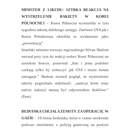
MINISTER Z LIKUDU: SZYBKA REAKCJA NA
WYSTRZELENIE RAKIETY W KOREI
PÓŁNOCNEJ
– Korea Północna wystrzeliła w tym
tygodniu rakietę dalekiego zasięgu. Zarówno USA jak i
Korea Południowa określiła to wydarzenie jako
„prowokację”.
Izraelski minister rozwoju regionalnego Silvan Shalom
wezwał przy tym do reakcji wobec Korei Północnej na
szerokim froncie, ponieważ „Iran i jemu podobni
czekają tylko by zobaczyć jak USA i reszta świata
zareaguje.” Shalom wyraził pogląd, że wystrzelenie
rakiety pogrzebało stabilność; „sankcje które teraz
należy nałożyć muszą być odpowiednio dotkliwe.“
(Ynet)
BEDUINKA CHCIAŁA ZEMSTY ZA OPERACJĘ W
GAZIE
– 16 letnia beduinka, która w czasie weekendu
podczas strzelaniny z policją graniczną na pustyni