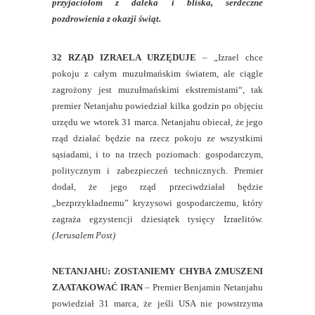
przyjaciołom z daleka i bliska, serdeczne
pozdrowienia z okazji świąt.
32 RZĄD IZRAELA URZĘDUJE
– „Izrael chce
pokoju z całym muzułmańskim światem, ale ciągle
zagrożony jest muzułmańskimi ekstremistami“, tak
premier Netanjahu powiedział kilka godzin po objęciu
urzędu we wtorek 31 marca. Netanjahu obiecał, że jego
rząd działać będzie na rzecz pokoju ze wszystkimi
sąsiadami, i to na trzech poziomach: gospodarczym,
politycznym i zabezpieczeń technicznych. Premier
dodał, że jego rząd przeciwdziałał będzie
„bezprzykładnemu” kryzysowi gospodarczemu, który
zagraża egzystencji dziesiątek tysięcy Izraelitów.
(Jerusalem Post)
NETANJAHU: ZOSTANIEMY CHYBA ZMUSZENI
ZAATAKOWAĆ IRAN
– Premier Benjamin Netanjahu
powiedział 31 marca, że jeśli USA nie powstrzyma