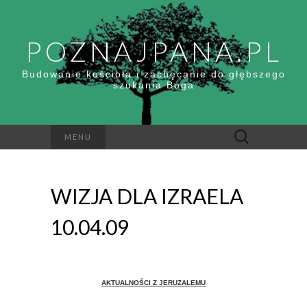
POZNAJPANA.PL
Budowanie kościoła i zachęcanie do głębszego
szukania Boga
Szukaj:
MENU
WIZJA DLA IZRAELA
10.04.09
A
KTUALNOŚCI Z
J
ERUZALEMU