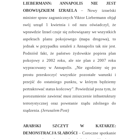
LIEBERMANN: ANNAPOLIS NIE JEST
OBOWIĄZKIEM IZRAELA
– Nowy izraelski
minister spraw zagranicznych Viktor Liebermann objął
swój urząd 1 kwietnia i od razu oświadczył, że
wprawdzie Izrael czuje się zobowiązany we wszystkich
aspektach planu pokojowego (mapa drogowa), to
jednak w przypadku ustaleń z Annapolis tak nie jest.
Podniósł fakt, że państwo żydowskie popiera plan
pokojowy z 2002 roku, ale nie plan z 2007 roku
wypracowany w Annapolis. „Nie zgodzimy się po
prostu przeskoczyć wszystkie pozostałe warunki i
przejść do ostatniego punktu, w którym będziemy
pertraktować status końcowy”. Powiedział poza tym, że
porozumienie zawierać musi zniszczenie infrastruktury
terrorystycznej oraz powstanie rządu zdolnego do
rządzenia.
(Jerusalem Post)
ARABSKI SZCZYT W KATARZE:
DEMONSTRACJA SŁABOŚCI
– Coroczne spotkanie