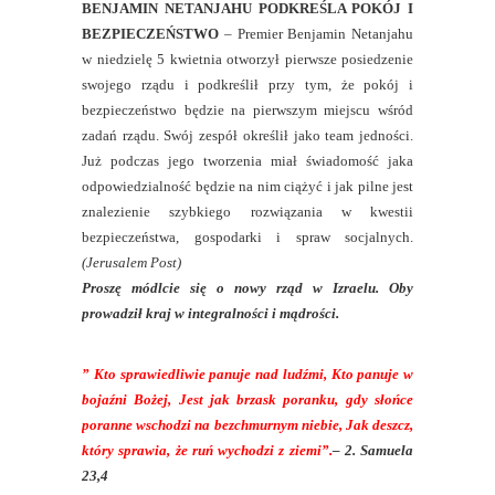
BENJAMIN NETANJAHU PODKREŚLA POKÓJ I
BEZPIECZEŃSTWO
– Premier Benjamin Netanjahu
w niedzielę 5 kwietnia otworzył pierwsze posiedzenie
swojego rządu i podkreślił przy tym, że pokój i
bezpieczeństwo będzie na pierwszym miejscu wśród
zadań rządu. Swój zespół określił jako team jedności.
Już podczas jego tworzenia miał świadomość jaka
odpowiedzialność będzie na nim ciążyć i jak pilne jest
znalezienie szybkiego rozwiązania w kwestii
bezpieczeństwa, gospodarki i spraw socjalnych.
(Jerusalem Post)
Proszę módlcie się o nowy rząd w Izraelu. Oby
prowadził kraj w integralności i mądrości.
”
Kto sprawiedliwie panuje nad ludźmi, Kto panuje w
bojaźni Bożej, Jest jak brzask poranku, gdy słońce
poranne wschodzi na bezchmurnym niebie, Jak deszcz,
który sprawia, że ruń wychodzi z ziemi”.
– 2. Samuela
23,4