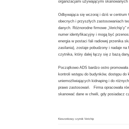
organizacjami używającymi skanowanych
Odbywająca się wczoraj i dziś w centrum 
obecnych i przyszłych zastosowaniach techn
danych. Różnorodne firmowe „Verichip’y” 
numer identyfikacyjny i mogą być przeno
energia w postaci fali radiowej przenika s
zasilania), zostaje pobudzony i nadaje na
czytnika, który dalej łączy się z bazą dan
Początkowo ADS bardzo ostro promowała r
kontroli wstępu do budynków, dostępu do
uniemożliwiających kidnaping i do różny
prawo zastosowań. Firma opracowała równ
skanować dane w chwili, gdy posiadacz c
Kieszonkowy czytnik Verichip