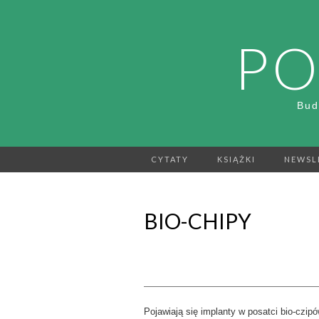
PO
Bud
CYTATY
KSIĄŻKI
NEWSL
BIO-CHIPY
Pojawiają się implanty w posatci bio-c