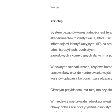
Verichip
Verichip
System bezgotówkowej płatności jest ter
eksperymentów z identyfikacją, które usi
informacjami identyfikacyjnymi (ID) na śro
administracyjnych, osobistych,
zawodowych i komercyjnych danych na p
W pewnych scenariuszach, rządowo-korpora
pracowników oraz do kontrolowania wejść 
kosztów opłacania korporacji zarządzając
Głównym przykładem jest tutaj malezyjsk
W międzyczasie prywatni adwokaci wyraża
obawy dotyczące odczytywania osobistych