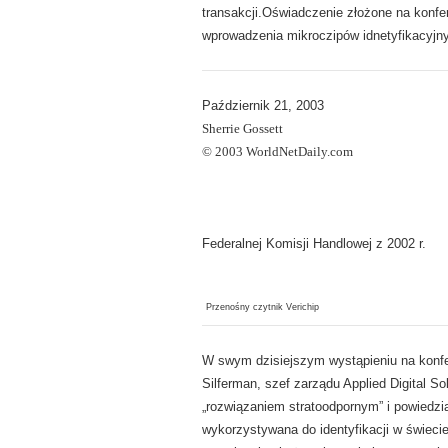
transakcji.Oświadczenie złożone na konfe
wprowadzenia mikroczipów idnetyfikacyjny
Październik 21, 2003
Sherrie Gossett
© 2003 WorldNetDaily.com
Federalnej Komisji Handlowej z 2002 r.
Przenośny czytnik Verichip
W swym dzisiejszym wystąpieniu na konfer
Silferman, szef zarządu Applied Digital 
„rozwiązaniem stratoodpornym” i powiedzia
wykorzystywana do identyfikacji w świeci