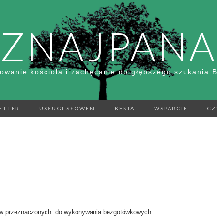
ZNAJPANA
owanie kościoła i zachęcanie do głębszego szukania 
ETTER
USŁUGI SŁOWEM
KENIA
WSPARCIE
CZ
zipów przeznaczonych do wykonywania bezgotówkowych