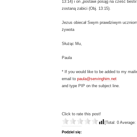
13:14) i on „postawi posąg na cześć besti
zostaną zabici (Obj. 13:15).
Jezus obiecał Swym prawdziwym uczniom (
żywota
Służąc Mu,
Paula
* If you would like to be added to my maili
email to
paula@servinghim.net
and type PIP on the subject line.
Click to rate this post!
[Total:
0
Average:
Podziel się: