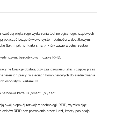
az częścią większego wydarzenia technologicznego: rządowych
łują połączyć bezgotówkowy system płatności z dodatkowymi
dku (takim jak np. karta smart), który zawiera pełny zestaw
ojedynczym, bezdotykowym czipie RFID.
cyjne koalicje obstają przy zastosowaniu takich czipów przez
na teren ich pracy, w sieciach komputerowych do zredukowania
ych osobistymi kartami ID.
a narodowa karta ID „smart” „MyKad”
ją swój niepokój rozwojem technologii RFID, wymieniając
 czipów RFID bez pozwolenia przez ludzi, którzy posiadają