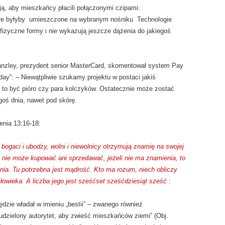
ą, aby mieszkańcy płacili połączonymi czipami:
re byłyby umieszczone na wybranym nośniku Technologie
izyczne formy i nie wykazują jeszcze dążenia do jakiegoś
anzley, prezydent senior MasterCard, skomentował system Pay
y”: – Niewątpliwie szukamy projektu w postaci jakiś
to być pióro czy para kolczyków. Ostatecznie może zostać
oś dnia, nawet pod skórę.
nia 13:16-18:
 bogaci i ubodzy, wolni i niewolnicy otrzymują znamię na swojej
t nie może kupować ani sprzedawać, jeżeli nie ma znamienia, to
ienia. Tu potrzebna jest mądrość. Kto ma rozum, niech obliczy
złowieka. A liczba jego jest sześćset sześćdziesiąt sześć
:
będzie władał w imieniu „bestii” – zwanego również
udzielony autorytet, aby zwieść mieszkańców ziemi” (Obj.