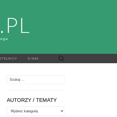
.PL
Boga
Szukaj:
YTELNICY
O NAS
Szukaj:
AUTORZY / TEMATY
Autorzy
/