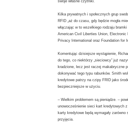
swoje własne czytniki.
Kilka prywatnych i społecznych grup swob
RFID „aż do czasu, gdy będzie mogła mie
włączając w to wszelkiego rodzaju bramki
American Civil Liberties Union, Electronic
Privacy International oraz Foundation for 
Komentując dzisiejsze wystąpienie, Rich
do tego, co niektórzy „sieciowcy” już naz
kradzione, lecz jest raczej makabryczne p
dokonywać tego typu rabunków. Smith wsk
kredytowe patrzy na czipy FRID jako środe
bezpieczniejsze w użyciu.
– Wielkim problemem są pieniądze. – pow
unowocześnienie sieci kart kredytowych z
karty kredytowe będą wymagały zarówno st
przyjęcia.