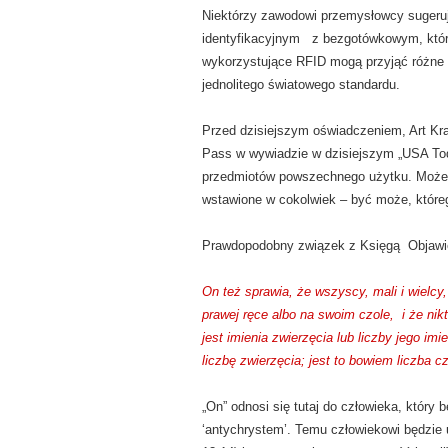
Niektórzy zawodowi przemysłowcy sugeruj
identyfikacyjnym z bezgotówkowym, któ
wykorzystujące RFID mogą przyjąć różne f
jednolitego światowego standardu.
Przed dzisiejszym oświadczeniem, Art Kr
Pass w wywiadzie w dzisiejszym „USA Toda
przedmiotów powszechnego użytku. Może 
wstawione w cokolwiek – być może, któreg
Prawdopodobny związek z Księgą Objawie
On też sprawia, że wszyscy, mali i wielcy,
prawej ręce albo na swoim czole, i że nik
jest imienia zwierzęcia lub liczby jego im
liczbę zwierzęcia; jest to bowiem liczba c
„On” odnosi się tutaj do człowieka, który 
‘antychrystem’. Temu człowiekowi będzie 