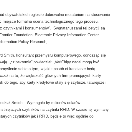
ód obywatelskich ogłosiło dobrowolne moratorium na stosowanie
ć miejsce formalna ocena technologicznego tego procesu,
 z czytnikami i konsumentów”. Sygnatariuszami tej petycji są
 Frontier Foundation, Electronic Privacy Information Center,
Information Policy Research,.
ard Smith, konsultant przemysłu komputerowego, odnosząc się
ywają „czipektomią” powiedział: „VeriChipy nadal mogą być
omyślenie sobie o tym, w jaki sposób ci kanciarze będą
azał na to, że większość głównych firm promujących karty
k do tego, aby karty kredytowe stały się szybsze, łatwiejsze i
iedział Smich – Wymagało by milionów dolarów
 istniejacych czytników na czytniki RFID. W czasie tej wymiany
arych czytników jak i RFID, będzie to więc ogólnie do