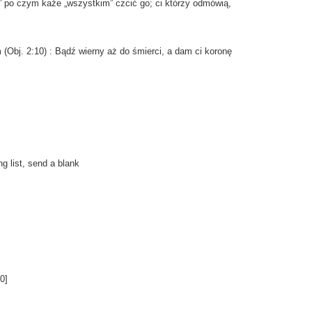
i” po czym każe „wszystkim” czcić go; ci którzy odmówią,
Obj. 2:10) : Bądź wierny aż do śmierci, a dam ci koronę
ng list, send a blank
0
]