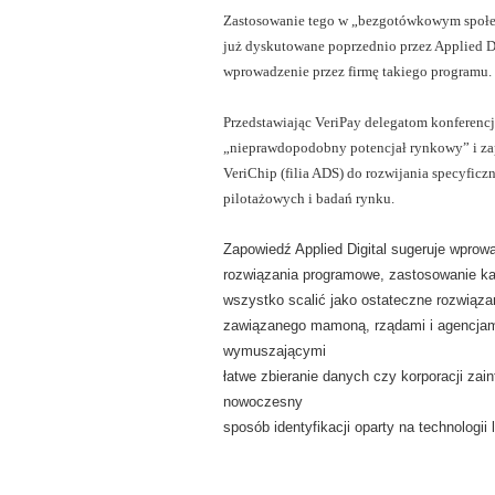
Zastosowanie tego w „bezgotówkowym społec
już dyskutowane poprzednio przez Applied Dig
wprowadzenie przez firmę takiego programu.
Przedstawiając VeriPay delegatom konferencji
„nieprawdopodobny potencjał rynkowy” i zapr
VeriChip (filia ADS) do rozwijania specyfi
pilotażowych i badań rynku.
Zapowiedź Applied Digital sugeruje wprow
rozwiązania programowe, zastosowanie ka
wszystko scalić jako ostateczne rozwiąza
zawiązanego mamoną, rządami i agencjam
wymuszającymi
łatwe zbieranie danych czy korporacji za
nowoczesny
sposób identyfikacji oparty na technologii 