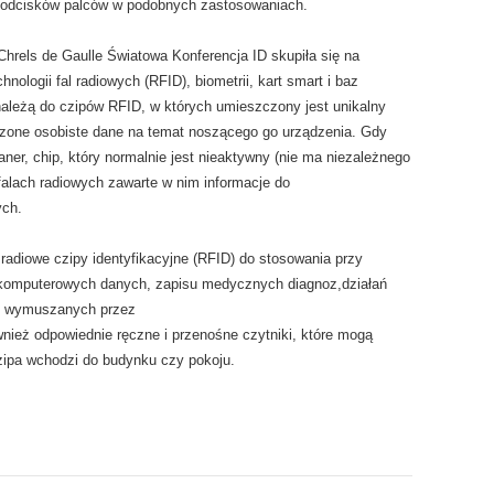
 odcisków palców w podobnych zastosowaniach.
Chrels de Gaulle Światowa Konferencja ID skupiła się na
ologii fal radiowych (RFID), biometrii, kart smart i baz
należą do czipów RFID, w których umieszczony jest unikalny
szone osobiste dane na temat noszącego go urządzenia. Gdy
kaner, chip, który normalnie jest nieaktywny (nie ma niezależnego
 falach radiowych zawarte w nim informacje do
ych.
adiowe czipy identyfikacyjne (RFID) do stosowania przy
 komputerowych danych, zapisu medycznych diagnoz,działań
ch wymuszanych przez
ież odpowiednie ręczne i przenośne czytniki, które mogą
zipa wchodzi do budynku czy pokoju.