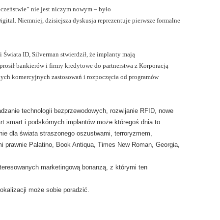
zeństwie” nie jest niczym nowym – było
ital. Niemniej, dzisiejsza dyskusja reprezentuje pierwsze formalne
 Świata ID, Silverman stwierdził, że implanty mają
osił bankierów i firmy kredytowe do partnerstwa z Korporacją
cznych komercyjnych zastosowań i rozpoczęcia od programów
adzanie technologii bezprzewodowych, rozwijanie RFID, nowe
rt smart i podskórnych implantów może któregoś dnia to
nie dla świata straszonego oszustwami, terroryzmem,
i prawnie Palatino, Book Antiqua, Times New Roman, Georgia,
interesowanych marketingową bonanzą, z którymi ten
lokalizacji może sobie poradzić.