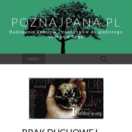
POZNAJPANA.PL
Budowanie kościoła i zachęcanie do głębszego
szukania Boga
Szukaj:
MENU