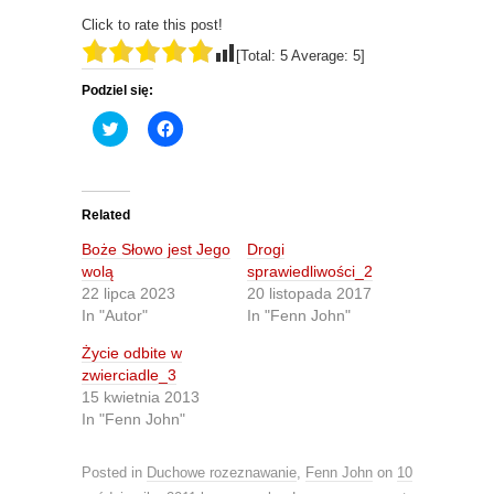
Click to rate this post!
[Total:
5
Average:
5
]
Podziel się:
C
C
l
l
i
i
c
c
k
k
t
t
o
o
Related
s
s
h
h
Boże Słowo jest Jego
Drogi
a
a
r
r
wolą
sprawiedliwości_2
e
e
22 lipca 2023
20 listopada 2017
o
o
n
n
In "Autor"
In "Fenn John"
T
F
w
a
Życie odbite w
i
c
t
e
zwierciadle_3
t
b
15 kwietnia 2013
e
o
r
o
In "Fenn John"
(
k
O
(
p
O
e
p
Posted in
Duchowe rozeznawanie
,
Fenn John
on
10
n
e