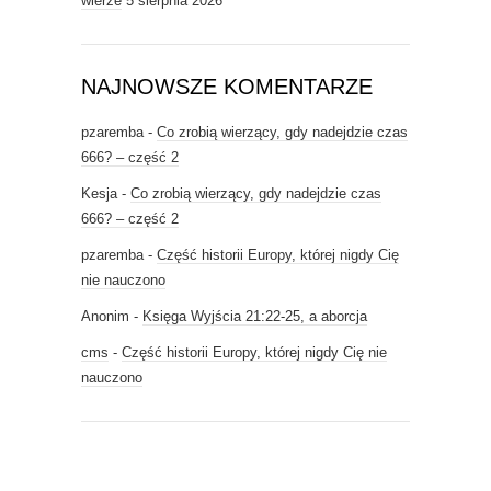
wierze
5 sierpnia 2026
NAJNOWSZE KOMENTARZE
pzaremba
-
Co zrobią wierzący, gdy nadejdzie czas
666? – część 2
Kesja
-
Co zrobią wierzący, gdy nadejdzie czas
666? – część 2
pzaremba
-
Część historii Europy, której nigdy Cię
nie nauczono
Anonim
-
Księga Wyjścia 21:22-25, a aborcja
cms
-
Część historii Europy, której nigdy Cię nie
nauczono