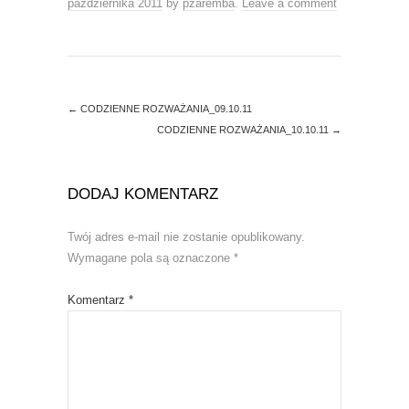
s
n
października 2011
by
pzaremba
.
Leave a comment
i
s
n
i
n
n
e
n
w
e
w
w
i
w
n
i
d
n
←
CODZIENNE ROZWAŻANIA_09.10.11
o
d
CODZIENNE ROZWAŻANIA_10.10.11
→
w
o
)
w
)
DODAJ KOMENTARZ
Twój adres e-mail nie zostanie opublikowany.
Wymagane pola są oznaczone
*
Komentarz
*