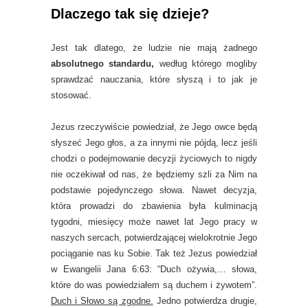
Dlaczego tak się dzieje?
Jest tak dlatego, że ludzie nie mają żadnego
absolutnego standardu,
według którego mogliby
sprawdzać nauczania, które słyszą i to jak je
stosować.
Jezus rzeczywiście powiedział, że Jego owce będą
słyszeć Jego głos, a za innymi nie pójdą, lecz jeśli
chodzi o podejmowanie decyzji życiowych to nigdy
nie oczekiwał od nas, że będziemy szli za Nim na
podstawie pojedynczego słowa. Nawet decyzja,
która prowadzi do zbawienia była kulminacją
tygodni, miesięcy może nawet lat Jego pracy w
naszych sercach, potwierdzającej wielokrotnie Jego
pociąganie nas ku Sobie. Tak też Jezus powiedział
w Ewangelii Jana 6:63: “Duch ożywia,… słowa,
które do was powiedziałem są duchem i żywotem”.
Duch i Słowo są zgodne.
Jedno potwierdza drugie,