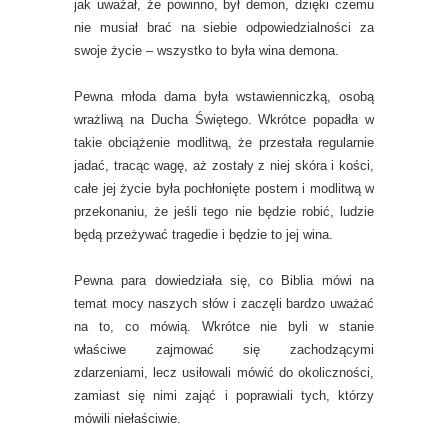
jak uważał, że powinno, był demon, dzięki czemu
nie musiał brać na siebie odpowiedzialności za
swoje życie – wszystko to była wina demona.
Pewna młoda dama była wstawienniczką, osobą
wrażliwą na Ducha Świętego. Wkrótce popadła w
takie obciążenie modlitwą, że przestała regularnie
jadać, tracąc wagę, aż zostały z niej skóra i kości,
całe jej życie była pochłonięte postem i modlitwą w
przekonaniu, że jeśli tego nie będzie robić, ludzie
będą przeżywać tragedie i będzie to jej wina.
Pewna para dowiedziała się, co Biblia mówi na
temat mocy naszych słów i zaczęli bardzo uważać
na to, co mówią. Wkrótce nie byli w stanie
właściwe zajmować się zachodzącymi
zdarzeniami, lecz usiłowali mówić do okoliczności,
zamiast się nimi zająć i poprawiali tych, którzy
mówili niełaściwie.