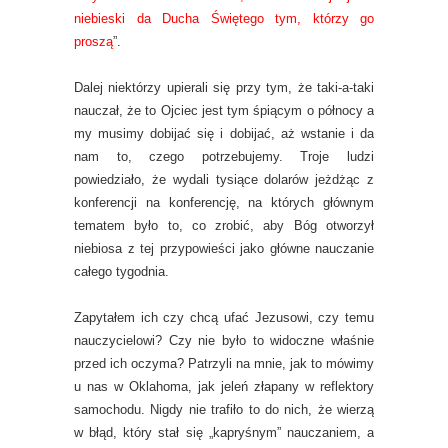
niebieski da Ducha Świętego tym, którzy go
proszą
”.
Dalej niektórzy upierali się przy tym, że taki-a-taki
nauczał, że to Ojciec jest tym śpiącym o północy a
my musimy dobijać się i dobijać, aż wstanie i da
nam to, czego potrzebujemy. Troje ludzi
powiedziało, że wydali tysiące dolarów jeżdżąc z
konferencji na konferencję, na których głównym
tematem było to, co zrobić, aby Bóg otworzył
niebiosa z tej przypowieści jako główne nauczanie
całego tygodnia.
Zapytałem ich czy chcą ufać Jezusowi, czy temu
nauczycielowi? Czy nie było to widoczne właśnie
przed ich oczyma? Patrzyli na mnie, jak to mówimy
u nas w Oklahoma, jak jeleń złapany w reflektory
samochodu. Nigdy nie trafiło to do nich, że wierzą
w błąd, który stał się „kapryśnym” nauczaniem, a