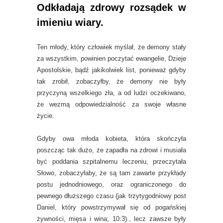
Odkładają zdrowy rozsądek w
imieniu wiary.
Ten młody, który człowiek myślał, że demony stały
za wszystkim, powinien poczytać ewangelie, Dzieje
Apostolskie, bądź jakikolwiek list, ponieważ gdyby
tak zrobił, zobaczyłby, że demony nie były
przyczyną wszelkiego zła, a od ludzi oczekiwano,
że wezmą odpowiedzialność za swoje własne
życie.
Gdyby owa młoda kobieta, która skończyła
poszcząc tak dużo, że zapadła na zdrowi i musiała
być poddania szpitalnemu leczeniu, przeczytała
Słowo, zobaczyłaby, że są tam zawarte przykłady
postu jednodniowego, oraz ograniczonego do
pewnego dłuższego czasu (jak trzytygodniowy post
Daniel, który powstrzymywał się od pogańskiej
żywności, mięsa i wina; 10:3)., lecz zawsze były