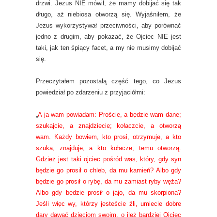
drzwi. Jezus NIE mówił, że mamy dobijać się tak
długo, aż niebiosa otworzą się. Wyjaśniłem, że
Jezus wykorzystywał przeciwności, aby porównać
jedno z drugim, aby pokazać, że Ojciec NIE jest
taki, jak ten śpiący facet, a my nie musimy dobijać
się.
Przeczytałem pozostałą część tego, co Jezus
powiedział po zdarzeniu z przyjaciółmi:
„
A ja wam powiadam: Proście, a będzie wam dane;
szukajcie, a znajdziecie; kołaczcie, a otworzą
wam. Każdy bowiem, kto prosi, otrzymuje, a kto
szuka, znajduje, a kto kołacze, temu otworzą.
Gdzież jest taki ojciec pośród was, który, gdy syn
będzie go prosił o chleb, da mu kamień? Albo gdy
będzie go prosił o rybę, da mu zamiast ryby węża?
Albo gdy będzie prosił o jajo, da mu skorpiona?
Jeśli więc wy, którzy jesteście źli, umiecie dobre
dary dawać dzieciom swoim, o ileż bardziej Ojciec