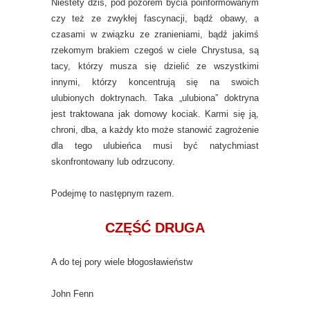
Niestety dziś, pod pozorem bycia poinformowanym
czy też ze zwykłej fascynacji, bądź obawy, a
czasami w związku ze zranieniami, bądź jakimś
rzekomym brakiem czegoś w ciele Chrystusa, są
tacy, którzy musza się dzielić ze wszystkimi
innymi, którzy koncentrują się na swoich
ulubionych doktrynach. Taka „ulubiona” doktryna
jest traktowana jak domowy kociak. Karmi się ją,
chroni, dba, a każdy kto może stanowić zagrożenie
dla tego ulubieńca musi być natychmiast
skonfrontowany lub odrzucony.
Podejmę to następnym razem.
CZĘŚĆ DRUGA
A do tej pory wiele błogosławieństw
John Fenn