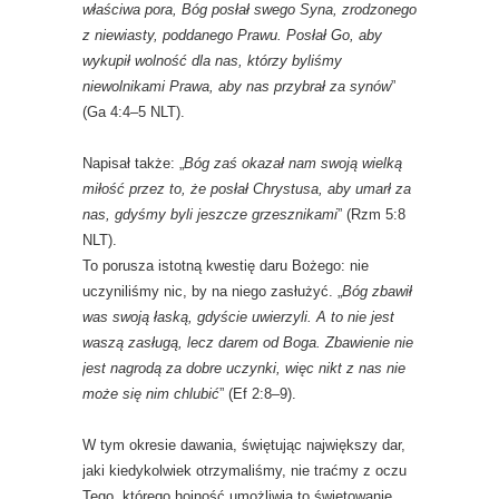
właściwa pora, Bóg posłał swego Syna, zrodzonego
z niewiasty, poddanego Prawu. Posłał Go, aby
wykupił wolność dla nas, którzy byliśmy
niewolnikami Prawa, aby nas przybrał za synów
”
(Ga 4:4–5 NLT).
Napisał także: „
Bóg zaś okazał nam swoją wielką
miłość przez to, że posłał Chrystusa, aby umarł za
nas, gdyśmy byli jeszcze grzesznikami
” (Rzm 5:8
NLT).
To porusza istotną kwestię daru Bożego: nie
uczyniliśmy nic, by na niego zasłużyć. „
Bóg zbawił
was swoją łaską, gdyście uwierzyli. A to nie jest
waszą zasługą, lecz darem od Boga. Zbawienie nie
jest nagrodą za dobre uczynki, więc nikt z nas nie
może się nim chlubić
” (Ef 2:8–9).
W tym okresie dawania, świętując największy dar,
jaki kiedykolwiek otrzymaliśmy, nie traćmy z oczu
Tego, którego hojność umożliwia to świętowanie.