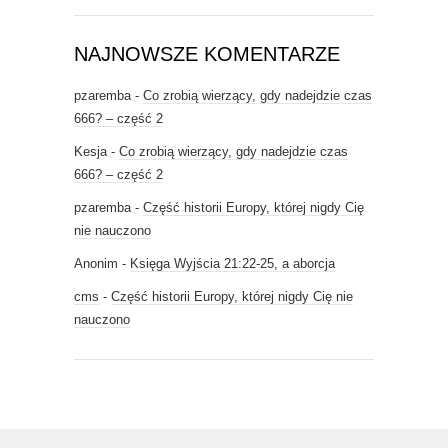
NAJNOWSZE KOMENTARZE
pzaremba
-
Co zrobią wierzący, gdy nadejdzie czas
666? – część 2
Kesja
-
Co zrobią wierzący, gdy nadejdzie czas
666? – część 2
pzaremba
-
Część historii Europy, której nigdy Cię
nie nauczono
Anonim
-
Księga Wyjścia 21:22-25, a aborcja
cms
-
Część historii Europy, której nigdy Cię nie
nauczono