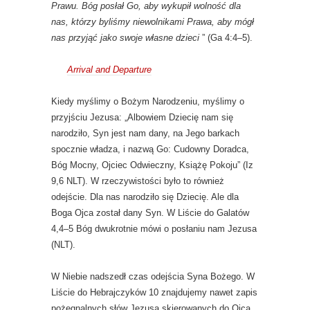
Prawu. Bóg posłał Go, aby wykupił wolność dla
nas, którzy byliśmy niewolnikami Prawa, aby mógł
nas przyjąć jako swoje własne dzieci
” (Ga 4:4–5).
Arrival and Departure
Kiedy myślimy o Bożym Narodzeniu, myślimy o
przyjściu Jezusa: „Albowiem Dziecię nam się
narodziło, Syn jest nam dany, na Jego barkach
spocznie władza, i nazwą Go: Cudowny Doradca,
Bóg Mocny, Ojciec Odwieczny, Książę Pokoju” (Iz
9,6 NLT). W rzeczywistości było to również
odejście. Dla nas narodziło się Dziecię. Ale dla
Boga Ojca został dany Syn. W Liście do Galatów
4,4–5 Bóg dwukrotnie mówi o posłaniu nam Jezusa
(NLT).
W Niebie nadszedł czas odejścia Syna Bożego. W
Liście do Hebrajczyków 10 znajdujemy nawet zapis
pożegnalnych słów Jezusa skierowanych do Ojca.