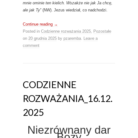
mnie ominie ten kielich. Wszakże nie jak Ja chcę,
ale jak Ty
” (NW). Jezus wiedział, co nadchodzi.
Continue reading
→
Posted in
Codzienne rozważania 2025
,
Pozostałe
on
20 grudnia 2025
by
pzaremba
.
Leave a
comment
CODZIENNE
ROZWAŻANIA_16.12.
2025
Niezrównany dar
Boży