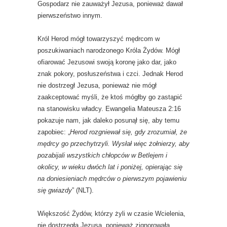
Gospodarz nie zauważył Jezusa, ponieważ dawał
pierwszeństwo innym.
Król Herod mógł towarzyszyć mędrcom w
poszukiwaniach narodzonego Króla Żydów. Mógł
ofiarować Jezusowi swoją koronę jako dar, jako
znak pokory, posłuszeństwa i czci. Jednak Herod
nie dostrzegł Jezusa, ponieważ nie mógł
zaakceptować myśli, że ktoś mógłby go zastąpić
na stanowisku władcy. Ewangelia Mateusza 2:16
pokazuje nam, jak daleko posunął się, aby temu
zapobiec: „
Herod rozgniewał się, gdy zrozumiał, że
mędrcy go przechytrzyli. Wysłał więc żołnierzy, aby
pozabijali wszystkich chłopców w Betlejem i
okolicy, w wieku dwóch lat i poniżej, opierając się
na doniesieniach mędrców o pierwszym pojawieniu
się gwiazdy
” (NLT).
Większość Żydów, którzy żyli w czasie Wcielenia,
nie dostrzegła Jezusa, ponieważ zignorowała