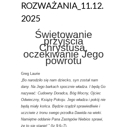
ROZWAŻANIA_11.12.
2025
Świętowanie
przyjścia
Chrystusa,
oczekiwanie Jego
powrotu
Greg Laurie
„
Bo narodziło się nam dziecko, syn został nam
dany. Na Jego barkach spocznie władza. I będą Go
nazywać: Cudowny Doradca, Bóg Mocny, Ojciec
Odwieczny, Książę Pokoju. Jego władza i pokój nie
będą miały końca. Będzie rządził sprawiedliwie i
uczciwie z tronu swego przodka Dawida na wieki.
Namiętne oddanie Pana Zastępów Niebios sprawi,
że to się stanie!
” (Iz 9:6–7).