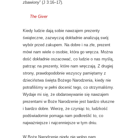
zbawiony
” (J 3:16–17).
The Giver
Kiedy ludzie dają sobie nawzajem prezenty
świąteczne, zazwyczaj dokładnie analizują swój
wybór przed zakupem. Na dobre i na złe, prezent
mówi nam wiele o osobie, która go wręcza. Można
dość dokładnie oszacować, co ludzie o nas myślą,
patrząc na prezenty, które nam wręczają. Z drugiej
strony, prawdopodobnie wszyscy pamiętamy z
dzieciństwa święta Bożego Narodzenia, kiedy nie
potrafiliśmy w pełni docenić tego, co otrzymaliśmy.
Wydaje mi się, że obdarowywanie się nawzajem
prezentami w Boże Narodzenie jest bardzo słuszne
i bardzo dobre. Wierzę, że czyniąc to, ludzkość
podświadomie pomaga nam podkreślić to, co
najważniejsze i najcenniejsze w tym dniu.
W Boże Narodzenie nigdy nie wolno nam