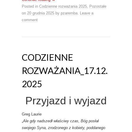
Posted in
Codzienne rozważania 2025
,
Pozostałe
on
20 grudnia 2025
by
pzaremba
.
Leave a
comment
CODZIENNE
ROZWAŻANIA_17.12.
2025
Przyjazd i wyjazd
Greg Laurie
„
Ale gdy nadszedł właściwy czas, Bóg posłał
swojego Syna, zrodzonego z kobiety, poddanego