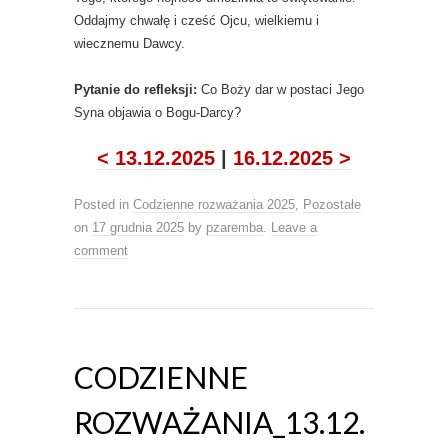
Oddajmy chwałę i cześć Ojcu, wielkiemu i
wiecznemu Dawcy.
Pytanie do refleksji:
Co Boży dar w postaci Jego
Syna objawia o Bogu-Darcy?
< 13.12.2025
|
16.12.2025 >
Posted in
Codzienne rozważania 2025
,
Pozostałe
on
17 grudnia 2025
by
pzaremba
.
Leave a
comment
CODZIENNE
ROZWAŻANIA_13.12.