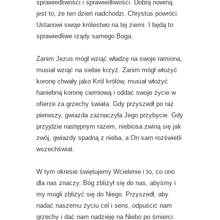
sprawiedliwości i sprawiedliwości. Dobrą nowiną
jest to, że ten dzień nadchodzi. Chrystus powróci.
Ustanowi swoje królestwo na tej ziemi. I będą to
sprawiedliwe rządy samego Boga.
Zanim Jezus mógł wziąć władzę na swoje ramiona,
musiał wziąć na siebie krzyż. Zanim mógł włożyć
koronę chwały jako Król królów, musiał włożyć
haniebną koronę cierniową i oddać swoje życie w
ofierze za grzechy świata. Gdy przyszedł po raz
pierwszy, gwiazda zaznaczyła Jego przybycie. Gdy
przyjdzie następnym razem, niebiosa zwiną się jak
zwój, gwiazdy spadną z nieba, a On sam rozświetli
wszechświat.
W tym okresie świętujemy Wcielenie i to, co ono
dla nas znaczy. Bóg zbliżył się do nas, abyśmy i
my mogli zbliżyć się do Niego. Przyszedł, aby
nadać naszemu życiu cel i sens, odpuścić nam
grzechy i dać nam nadzieję na Niebo po śmierci.