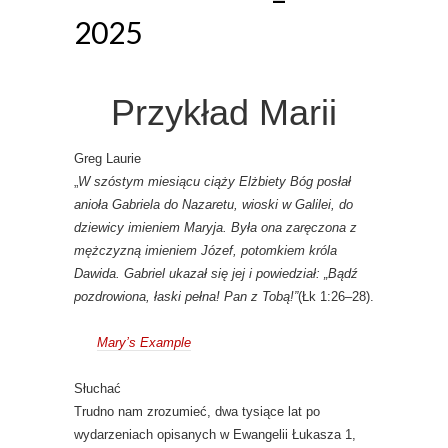
2025
Przykład Marii
Greg Laurie
„
W szóstym miesiącu ciąży Elżbiety Bóg posłał
anioła Gabriela do Nazaretu, wioski w Galilei, do
dziewicy imieniem Maryja. Była ona zaręczona z
mężczyzną imieniem Józef, potomkiem króla
Dawida. Gabriel ukazał się jej i powiedział: „Bądź
pozdrowiona, łaski pełna! Pan z Tobą!”
(Łk 1:26–28).
Mary’s Example
Słuchać
Trudno nam zrozumieć, dwa tysiące lat po
wydarzeniach opisanych w Ewangelii Łukasza 1,