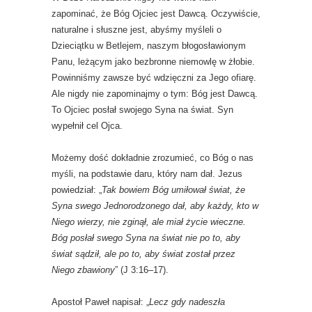
zapominać, że Bóg Ojciec jest Dawcą. Oczywiście,
naturalne i słuszne jest, abyśmy myśleli o
Dzieciątku w Betlejem, naszym błogosławionym
Panu, leżącym jako bezbronne niemowlę w żłobie.
Powinniśmy zawsze być wdzięczni za Jego ofiarę.
Ale nigdy nie zapominajmy o tym: Bóg jest Dawcą.
To Ojciec posłał swojego Syna na świat. Syn
wypełnił cel Ojca.
Możemy dość dokładnie zrozumieć, co Bóg o nas
myśli, na podstawie daru, który nam dał. Jezus
powiedział: „
Tak bowiem Bóg umiłował świat, że
Syna swego Jednorodzonego dał, aby każdy, kto w
Niego wierzy, nie zginął, ale miał życie wieczne.
Bóg posłał swego Syna na świat nie po to, aby
świat sądził, ale po to, aby świat został przez
Niego zbawiony
” (J 3:16–17).
Apostoł Paweł napisał: „
Lecz gdy nadeszła