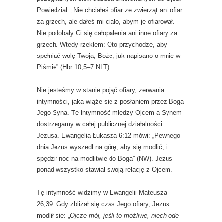
Powiedział: „Nie chciałeś ofiar ze zwierząt ani ofiar
za grzech, ale dałeś mi ciało, abym je ofiarował.
Nie podobały Ci się całopalenia ani inne ofiary za
grzech. Wtedy rzekłem: Oto przychodzę, aby
spełniać wolę Twoją, Boże, jak napisano o mnie w
Piśmie” (Hbr 10,5–7 NLT).
Nie jesteśmy w stanie pojąć ofiary, zerwania
intymności, jaka wiąże się z posłaniem przez Boga
Jego Syna. Tę intymność między Ojcem a Synem
dostrzegamy w całej publicznej działalności
Jezusa. Ewangelia Łukasza 6:12 mówi: „Pewnego
dnia Jezus wyszedł na górę, aby się modlić, i
spędził noc na modlitwie do Boga” (NW). Jezus
ponad wszystko stawiał swoją relację z Ojcem.
Tę intymność widzimy w Ewangelii Mateusza
26,39. Gdy zbliżał się czas Jego ofiary, Jezus
modlił się: „
Ojcze mój, jeśli to możliwe, niech ode