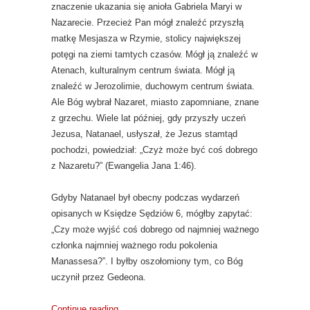
znaczenie ukazania się anioła Gabriela Maryi w
Nazarecie. Przecież Pan mógł znaleźć przyszłą
matkę Mesjasza w Rzymie, stolicy największej
potęgi na ziemi tamtych czasów. Mógł ją znaleźć w
Atenach, kulturalnym centrum świata. Mógł ją
znaleźć w Jerozolimie, duchowym centrum świata.
Ale Bóg wybrał Nazaret, miasto zapomniane, znane
z grzechu. Wiele lat później, gdy przyszły uczeń
Jezusa, Natanael, usłyszał, że Jezus stamtąd
pochodzi, powiedział: „Czyż może być coś dobrego
z Nazaretu?” (Ewangelia Jana 1:46).
Gdyby Natanael był obecny podczas wydarzeń
opisanych w Księdze Sędziów 6, mógłby zapytać:
„Czy może wyjść coś dobrego od najmniej ważnego
członka najmniej ważnego rodu pokolenia
Manassesa?”. I byłby oszołomiony tym, co Bóg
uczynił przez Gedeona.
Continue reading
→