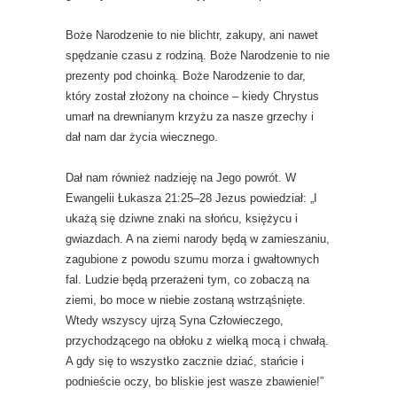
Boże Narodzenie to nie blichtr, zakupy, ani nawet
spędzanie czasu z rodziną. Boże Narodzenie to nie
prezenty pod choinką. Boże Narodzenie to dar,
który został złożony na choince – kiedy Chrystus
umarł na drewnianym krzyżu za nasze grzechy i
dał nam dar życia wiecznego.
Dał nam również nadzieję na Jego powrót. W
Ewangelii Łukasza 21:25–28 Jezus powiedział: „I
ukażą się dziwne znaki na słońcu, księżycu i
gwiazdach. A na ziemi narody będą w zamieszaniu,
zagubione z powodu szumu morza i gwałtownych
fal. Ludzie będą przerażeni tym, co zobaczą na
ziemi, bo moce w niebie zostaną wstrząśnięte.
Wtedy wszyscy ujrzą Syna Człowieczego,
przychodzącego na obłoku z wielką mocą i chwałą.
A gdy się to wszystko zacznie dziać, stańcie i
podnieście oczy, bo bliskie jest wasze zbawienie!”