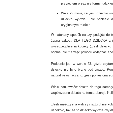
przyjęciem przez nie formy ludzkiej”
Wers 22 mówi, że „jeśli dziecko wyj
dziecko wyjdzie i nie poniesie 
oryginalnym tekście.
W naturalny sposób należy podejść do t
żadna szkoda DLA TEGO DZIECKA ani ma
wyszczególnienia kobiety („Jeśli dziecko w
ogólne, nie ma więc powodu wyłączać spo
Podobnie jest w wersie 23, gdzie czytamy
dziecko nie było brane pod uwagę. Pon
naturalnie oznacza to: „jeśli poniesiona zo
Wielu naukowców doszło do tego samego 
współczesna debata na temat aborcji, Keil 
„Jeśli mężczyzna walczy i szturchnie kobi
uspokoić, tak że to dziecko wyjdzie (wyjdzi