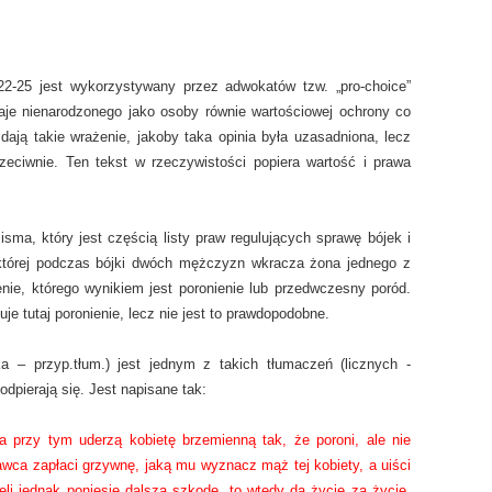
2-25 jest wykorzystywany przez adwokatów tzw. „pro-choice”
naje nienarodzonego jako osoby równie wartościowej ochrony co
 dają takie wrażenie, jakoby taka opinia była uzasadniona, lecz
zeciwnie. Ten tekst w rzeczywistości popiera wartość i prawa
ma, który jest częścią listy praw regulujących sprawę bójek i
 której podczas bójki dwóch mężczyzn wkracza żona jednego z
nie, którego wynikiem jest poronienie lub przedwczesny poród.
je tutaj poronienie, lecz nie jest to prawdopodobne.
 – przyp.tłum.) jest jednym z takich tłumaczeń (licznych -
odpierają się. Jest napisane tak:
a przy tym uderzą kobietę brzemienną tak, że poroni, ale nie
rawca zapłaci grzywnę, jaką mu wyznacz mąż tej kobiety, a uiści
li jednak poniesie dalszą szkodę, to wtedy da życie za życie.