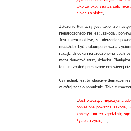
Oko za oko, ząb za ząb, rękę z
siniec za siniec
„.
Założenie tłumaczy jest takie, że następu
nienarodzonego nie jest „szkodą”, poniewa
Jest zatem możliwe, że uderzenie spowodu
musiałoby być zrekompensowana życiem z
nadajE dziecku nienarodzonemu cech oso
może dotyczyć straty dziecka. Pieniądze w
to musi zostać przekazane coś więcej niż 
Czy jednak jest to właściwe tłumaczenie? 
w której zaszło poronienie. Teks tłumaczo
„
Jeśli walczący mężczyzna uderz
poniesiona poważna szkoda, w
kobiety i na co zgodzi się są
życie za życie,….
„