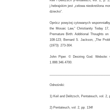
Keil i Delitzsch (Pentateuch, vol. 2, p. 
j.hebrajskim jest „celowa nieokreślona mo
dziecko”.
Oprócz powyżej cytowanych wspomniałbym 
the Mosaic Law,” Christianity Today 17
Premature Birth: Additional Thoughts on
108-123; Bernard S. Jackson, „The Prob
(1973): 273-304.
John Piper. © Desiring God. Website: w
1.888.346.4700.
___________________________________
Odnośniki:
1) Keil and Delitzsch, Pentateuch, vol. 2, 
2) Pentateuch, vol. 2, pp. 134f