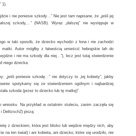
 1).
dzie i nie poniesie szkody…” Nie jest tam napisane, że „jeśli jej
dalszej szkody,…” (NASB). Wyraz „dalszej” nie występuje w
ego w taki sposób, że dziecko wychodzi z łona i nie zachodzi
tki. Autor mógłby z łatwością umieścić hebrajskie lah do
yjdzie i nie ma szkody dla niej…”), lecz jest tutaj stwierdzenie
d niego dziecka.
: „jeśli poniesie szkodę…” nie dotyczy to „tej kobiety”, jakby
ownie spotykamy się ze stwierdzeniem ogólnym i najbardziej
stała szkoda (przez to dziecko lub tę matkę)”.
wniosku. Na przykład w ostatnim stuleciu, zanim zaczęła się
i Delitzsch2) piszą:
etę z dzieckiem, która jest blisko lub wejdzie między nich, aby
e na ten świat) i ani kobieta, ani dziecko, które się urodziło, nie