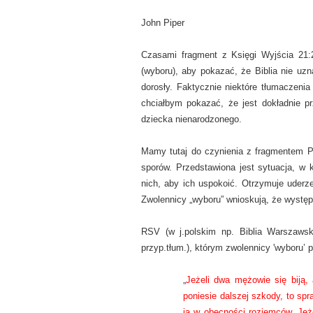
John Piper
Czasami fragment z Księgi Wyjścia 21:2
(wyboru), aby pokazać, że Biblia nie uz
dorosły. Faktycznie niektóre tłumaczenia
chciałbym pokazać, że jest dokładnie pr
dziecka nienarodzonego.
Mamy tutaj do czynienia z fragmentem Pis
sporów. Przedstawiona jest sytuacja, w
nich, aby ich uspokoić. Otrzymuje uderze
Zwolennicy „wyboru” wnioskują, że występu
RSV (w j.polskim np. Biblia Warszawska
przyp.tłum.), którym zwolennicy 'wyboru’ p
„
Jeżeli dwa mężowie się biją, 
poniesie dalszej szkody, to sp
ją w obecności rozjemców. Jeże