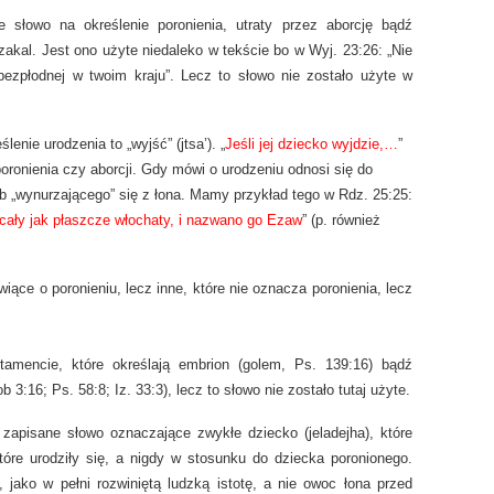
ne słowo na określenie poronienia, utraty przez aborcję bądź
szakal. Jest ono użyte niedaleko w tekście bo w Wyj. 23:26: „Nie
bezpłodnej w twoim kraju”. Lecz to słowo nie zostało użyte w
lenie urodzenia to „wyjść” (jtsa’). „
Jeśli jej dziecko wyjdzie,…
”
poronienia czy aborcji. Gdy mówi o urodzeniu odnosi się do
 „wynurzającego” się z łona. Mamy przykład tego w Rdz. 25:25:
, cały jak płaszcze włochaty, i nazwano go Ezaw
” (p. również
iące o poronieniu, lecz inne, które nie oznacza poronienia, lecz
amencie, które określają embrion (golem, Ps. 139:16) bądź
 3:16; Ps. 58:8; Iz. 33:3), lecz to słowo nie zostało tutaj użyte.
zapisane słowo oznaczające zwykłe dziecko (jeladejha), które
tóre urodziły się, a nigdy w stosunku do dziecka poronionego.
 jako w pełni rozwiniętą ludzką istotę, a nie owoc łona przed