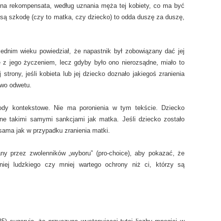
żna rekompensata, według uznania męża tej kobiety, co ma być
są szkodę (czy to matka, czy dziecko) to odda duszę za duszę,
ednim wieku powiedział, że napastnik był zobowiązany dać jej
 z jego życzeniem, lecz gdyby było ono nierozsądne, miało to
strony, jeśli kobieta lub jej dziecko doznało jakiegoś zranienia
awo odwetu.
wody kontekstowe. Nie ma poronienia w tym tekście. Dziecko
ione takimi samymi sankcjami jak matka. Jeśli dziecko zostało
sama jak w przypadku zranienia matki.
y przez zwolenników „wyboru” (pro-choice), aby pokazać, że
iej ludzkiego czy mniej wartego ochrony niż ci, którzy są