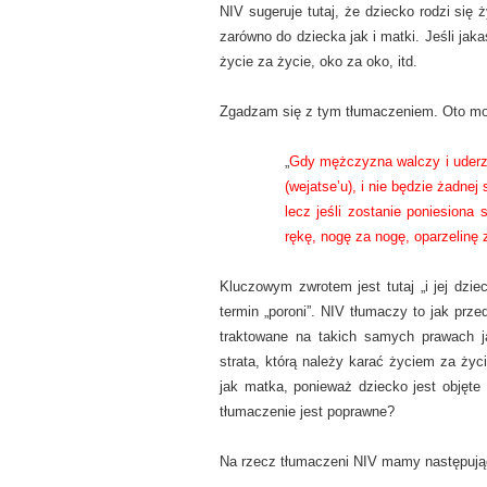
NIV sugeruje tutaj, że dziecko rodzi się ż
zarówno do dziecka jak i matki. Jeśli jak
życie za życie, oko za oko, itd.
Zgadzam się z tym tłumaczeniem. Oto moje
„
Gdy mężczyzna walczy i uderzy c
(wejatse’u), i nie będzie żadne
lecz jeśli zostanie poniesiona
rękę, nogę za nogę, oparzelinę 
Kluczowym zwrotem jest tutaj „i jej dzi
termin „poroni”. NIV tłumaczy to jak pr
traktowane na takich samych prawach ja
strata, którą należy karać życiem za ży
jak matka, ponieważ dziecko jest objęt
tłumaczenie jest poprawne?
Na rzecz tłumaczeni NIV mamy następują