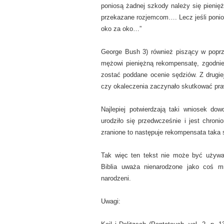
poniosą żadnej szkody należy się pienię
przekazane rozjemcom…. Lecz jeśli ponio
oko za oko…”
George Bush 3) również piszący w poprz
mężowi pieniężną rekompensatę, zgodnie
zostać poddane ocenie sędziów. Z drugiej 
czy okaleczenia zaczynało skutkować pr
Najlepiej potwierdzają taki wniosek do
urodziło się przedwcześnie i jest chron
zranione to następuje rekompensata taka 
Tak więc ten tekst nie może być używan
Biblia uważa nienarodzone jako coś mn
narodzeni.
Uwagi: