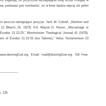
135) sugerują, że przyczyna występującej tutaj liczby mnogiej w
wa, ponieważ jest możliwość, że w łonie będzie więcej niż jedno
jeszcze następujące pozycje: Jack W. Cottrell, „Abortion and
, 12 (March 16, 1973): 6-9; Wayne H. House, „Miscarriage or
 Exodus 21:22-25,” Westminster Theological Journal 41 (1978):
lem of Exodus 21:22-25 (Ius Talionis),” Vetus Testamentum 23
ww.desiringGod.org. Email: mail@desiringGod.org. Toll Free:
___________
p. 135