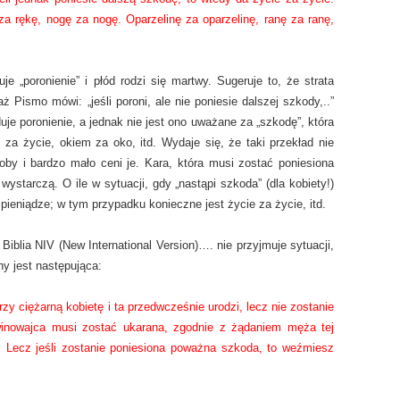
a rękę, nogę za nogę. Oparzelinę za oparzelinę, ranę za ranę,
je „poronienie” i płód rodzi się martwy. Sugeruje to, że strata
ż Pismo mówi: „jeśli poroni, ale nie poniesie dalszej szkody,..”
je poronienie, a jednak nie jest ono uważane za „szkodę”, która
a życie, okiem za oko, itd. Wydaje się, że taki przekład nie
by i bardzo mało ceni je. Kara, która musi zostać poniesiona
ystarczą. O ile w sytuacji, gdy „nastąpi szkoda” (dla kobiety!)
pieniądze; w tym przypadku konieczne jest życie za życie, itd.
Biblia NIV (New International Version)…. nie przyjmuje sytuacji,
ny jest następująca:
y ciężarną kobietę i ta przedwcześnie urodzi, lecz nie zostanie
inowajca musi zostać ukarana, zgodnie z żądaniem męża tej
d. Lecz jeśli zostanie poniesiona poważna szkoda, to weźmiesz