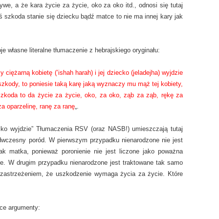
ywe, a że kara życie za życie, oko za oko itd., odnosi się tutaj
aś szkoda stanie się dziecku bądź matce to nie ma innej kary jak
 własne literalne tłumaczenie z hebrajskiego oryginału:
iężarną kobietę (’ishah harah) i jej dziecko (jeladejha) wyjdzie
j szkody, to poniesie taką karę jaką wyznaczy mu mąż tej kobiety,
 szkoda to da życie za życie, oko, za oko, ząb za ząb, rękę za
za oparzelinę, ranę za ranę
„.
ecko wyjdzie” Tłumaczenia RSV (oraz NASB!) umieszczają tutaj
zedwczesny poród. W pierwszym przypadku nienarodzone nie jest
k matka, ponieważ poronienie nie jest liczone jako poważna
cie. W drugim przypadku nienarodzone jest traktowane tak samo
e zastrzeżeniem, że uszkodzenie wymaga życia za życie. Które
ce argumenty: