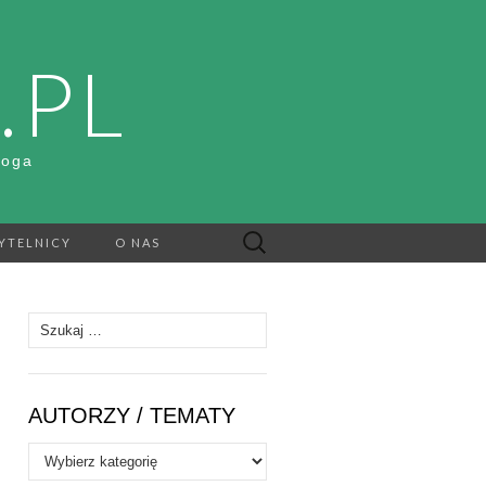
.PL
Boga
Szukaj:
YTELNICY
O NAS
Szukaj:
AUTORZY / TEMATY
Autorzy
/