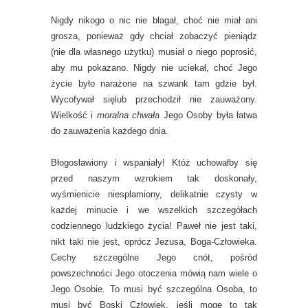
Nigdy nikogo o nic nie błagał, choć nie miał ani
grosza, ponieważ gdy chciał zobaczyć pieniądz
(nie dla własnego użytku) musiał o niego poprosić,
aby mu pokazano. Nigdy nie uciekał, choć Jego
życie było narażone na szwank tam gdzie był.
Wycofywał sięlub przechodził nie zauważony.
Wielkość i
moralna chwała
Jego Osoby była łatwa
do zauważenia każdego dnia.
Błogosławiony i wspaniały! Któż uchowałby się
przed naszym wzrokiem tak doskonały,
wyśmienicie niesplamiony, delikatnie czysty w
każdej minucie i we wszelkich szczegółach
codziennego ludzkiego życia! Paweł nie jest taki,
nikt taki nie jest, oprócz Jezusa, Boga-Człowieka.
Cechy szczególne Jego cnót, pośród
powszechności Jego otoczenia mówią nam wiele o
Jego Osobie. To musi być szczególna Osoba, to
musi być Boski Człowiek, jeśli mogę to tak