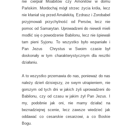
nie cierpiał Moabitów czy Amonitów w domu
Pańskim. Mordochaj mógł strzec życia króla, lecz
nie kłaniał się przed Amalekitą. Ezdrasz i Zorobabel
przyjmowali przychylność od Persów, lecz nie
pomoc od Samarytan. Uprowadzeni do niewoli mieli
modlić się o powodzenie Babilonu, lecz nie śpiewali
tam pieni Syjonu. To wszystko było wspaniałe i
Pan Jezus Chrystus w Swoim czasie był
doskonały w tym charakterystycznym dla resztki
działaniu.
A to wszystko przemawia do nas, ponieważ do nas
należy dzień dzisiejszy, ze swym utrapieniem, nie
gorszym od tych dni w jakich żyli uprowadzeni do
Babilonu, czy od czasu w jakim żył Pan Jezus. I
my, podobnie jak oni, nie mamy działać na
beznadziejnej scenie, lecz zawsze wiedzieć jak
oddawać co cesarskie cesarzowi, a co Boskie
Bogu.