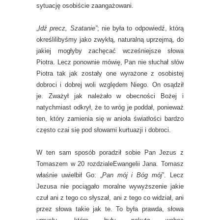
sytuację osobiście zaangażowani.
„
Idź precz, Szatanie”
; nie była to odpowiedź, którą
określilibyśmy jako zwykłą, naturalną uprzejmą, do
jakiej mogłyby zachęcać wcześniejsze słowa
Piotra. Lecz ponownie mówię, Pan nie słuchał słów
Piotra tak jak zostały one wyrażone z osobistej
dobroci i dobrej woli względem Niego. On osądził
je. Zważył jak należało w obecności Bożej i
natychmiast odkrył, że to wróg je poddał, ponieważ
ten, który zamienia się w anioła światłości bardzo
często czai się pod słowami kurtuazji i dobroci.
W ten sam sposób poradził sobie Pan Jezus z
Tomaszem w 20 rozdzialeEwangelii Jana. Tomasz
właśnie uwielbił Go: „
Pan mój i Bóg mój
”. Lecz
Jezusa nie pociągało moralne wywyższenie jakie
czuł ani z tego co słyszał, ani z tego co widział, ani
przez słowa takie jak te. To była prawda, słowa