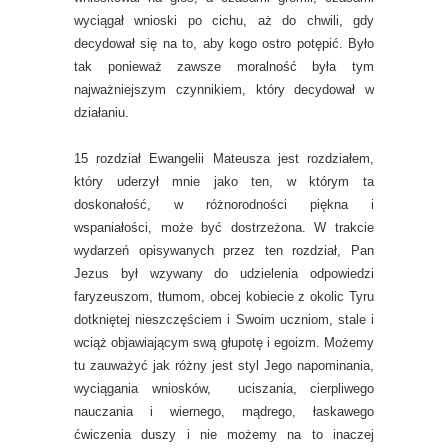
wyciągał wnioski po cichu, aż do chwili, gdy
decydował się na to, aby kogo ostro potępić. Było
tak ponieważ zawsze moralność była tym
najważniejszym czynnikiem, który decydował w
działaniu.
15 rozdział Ewangelii Mateusza jest rozdziałem,
który uderzył mnie jako ten, w którym ta
doskonałość, w różnorodności piękna i
wspaniałości, może być dostrzeżona. W trakcie
wydarzeń opisywanych przez ten rozdział, Pan
Jezus był wzywany do udzielenia odpowiedzi
faryzeuszom, tłumom, obcej kobiecie z okolic Tyru
dotkniętej nieszczęściem i Swoim uczniom, stale i
wciąż objawiającym swą głupotę i egoizm. Możemy
tu zauważyć jak różny jest styl Jego napominania,
wyciągania wniosków, uciszania, cierpliwego
nauczania i wiernego, mądrego, łaskawego
ćwiczenia duszy i nie możemy na to inaczej