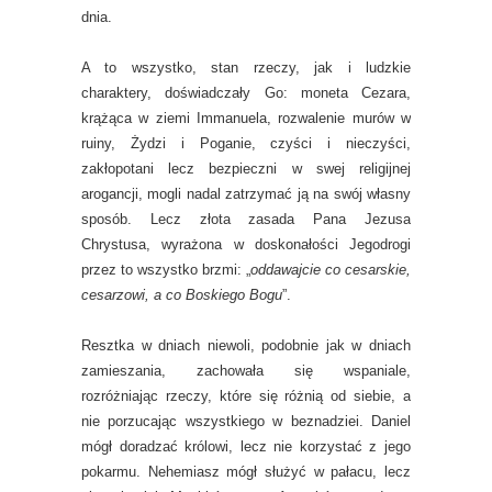
dnia.
A to wszystko, stan rzeczy, jak i ludzkie
charaktery, doświadczały Go: moneta Cezara,
krążąca w ziemi Immanuela, rozwalenie murów w
ruiny, Żydzi i Poganie, czyści i nieczyści,
zakłopotani lecz bezpieczni w swej religijnej
arogancji, mogli nadal zatrzymać ją na swój własny
sposób. Lecz złota zasada Pana Jezusa
Chrystusa, wyrażona w doskonałości Jegodrogi
przez to wszystko brzmi: „
oddawajcie co cesarskie,
cesarzowi, a co Boskiego Bogu
”.
Resztka w dniach niewoli, podobnie jak w dniach
zamieszania, zachowała się wspaniale,
rozróżniając rzeczy, które się różnią od siebie, a
nie porzucając wszystkiego w beznadziei. Daniel
mógł doradzać królowi, lecz nie korzystać z jego
pokarmu. Nehemiasz mógł służyć w pałacu, lecz