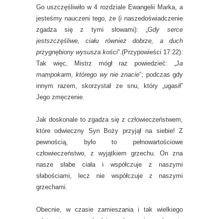
Go uszczęśliwiło w 4 rozdziale Ewangelii Marka, a
jesteśmy nauczeni tego, że (i naszedoświadczenie
zgadza się z tymi słowami): „
Gdy serce
jestszczęśliwe, ciału również dobrze, a duch
przygnębiony wysusza kości
”.(Przypowieści 17:22).
Tak więc, Mistrz mógł raz powiedzieć: „J
a
mampokarm, którego wy nie znacie
”; podczas gdy
innym razem, skorzystał ze snu, który „ugasił”
Jego zmęczenie.
Jak doskonale to zgadza się z człowieczeństwem,
które odwieczny Syn Boży przyjął na siebie! Z
pewnością, było to pełnowartościowe
człowieczeństwo, z wyjątkiem grzechu. On zna
nasze słabe ciała i współczuje z naszymi
słabościami, lecz nie współczuje z naszymi
grzechami.
Obecnie, w czasie zamieszania i tak wielkiego