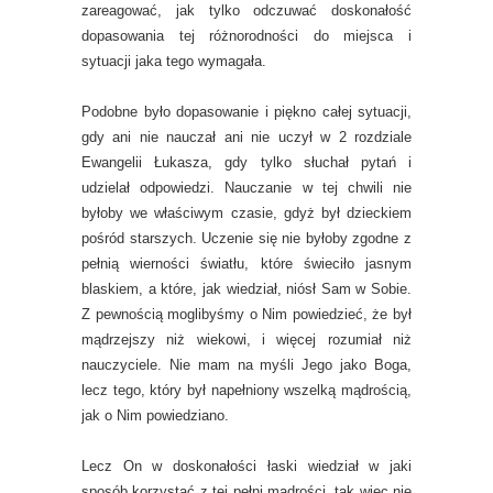
zareagować, jak tylko odczuwać doskonałość
dopasowania tej różnorodności do miejsca i
sytuacji jaka tego wymagała.
Podobne było dopasowanie i piękno całej sytuacji,
gdy ani nie nauczał ani nie uczył w 2 rozdziale
Ewangelii Łukasza, gdy tylko słuchał pytań i
udzielał odpowiedzi. Nauczanie w tej chwili nie
byłoby we właściwym czasie, gdyż był dzieckiem
pośród starszych. Uczenie się nie byłoby zgodne z
pełnią wierności światłu, które świeciło jasnym
blaskiem, a które, jak wiedział, niósł Sam w Sobie.
Z pewnością moglibyśmy o Nim powiedzieć, że był
mądrzejszy niż wiekowi, i więcej rozumiał niż
nauczyciele. Nie mam na myśli Jego jako Boga,
lecz tego, który był napełniony wszelką mądrością,
jak o Nim powiedziano.
Lecz On w doskonałości łaski wiedział w jaki
sposób korzystać z tej pełni mądrości, tak więc nie