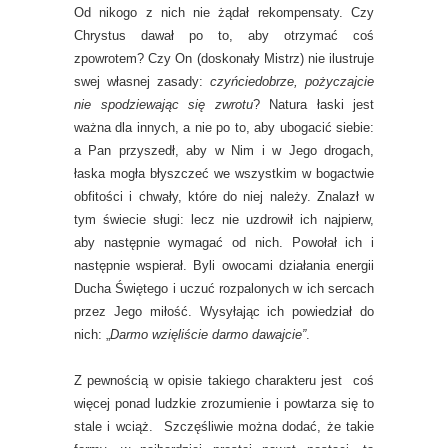
Od nikogo z nich nie żądał rekompensaty. Czy
Chrystus dawał po to, aby otrzymać coś
zpowrotem? Czy On (doskonały Mistrz) nie ilustruje
swej własnej zasady:
czyńciedobrze, pożyczajcie
nie spodziewając się zwrotu
? Natura łaski jest
ważna dla innych, a nie po to, aby ubogacić siebie:
a Pan przyszedł, aby w Nim i w Jego drogach,
łaska mogła błyszczeć we wszystkim w bogactwie
obfitości i chwały, które do niej należy. Znalazł w
tym świecie sługi: lecz nie uzdrowił ich najpierw,
aby następnie wymagać od nich. Powołał ich i
następnie wspierał. Byli owocami działania energii
Ducha Świętego i uczuć rozpalonych w ich sercach
przez Jego miłość. Wysyłając ich powiedział do
nich: „
Darmo wzięliście darmo dawajcie”
.
Z pewnością w opisie takiego charakteru jest coś
więcej ponad ludzkie zrozumienie i powtarza się to
stale i wciąż. Szczęśliwie można dodać, że takie