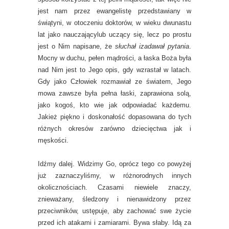
jest nam przez ewangelistę przedstawiany w
świątyni, w otoczeniu doktorów, w wieku dwunastu
lat jako nauczającylub uczący się, lecz po prostu
jest o Nim napisane, że
słuchał izadawał pytania
.
Mocny w duchu, pełen mądrości, a łaska Boża była
nad Nim jest to Jego opis, gdy wzrastał w latach.
Gdy jako Człowiek rozmawiał ze światem, Jego
mowa zawsze była pełna łaski, zaprawiona solą,
jako kogoś, kto wie jak odpowiadać każdemu.
Jakież piękno i doskonałość dopasowana do tych
różnych okresów zarówno dziecięctwa jak i
męskości.
Idźmy dalej. Widzimy Go, oprócz tego co powyżej
już zaznaczyliśmy, w różnorodnych innych
okolicznościach. Czasami niewiele znaczy,
znieważany, śledzony i nienawidzony przez
przeciwników, ustępuje, aby zachować swe życie
przed ich atakami i zamiarami. Bywa słaby. Idą za