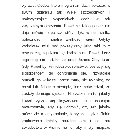
wyrazić; Osoba, która mogła nam dać i pokazać w
swym działaniu tak wiele szczególnych i
nadzwyczajnie wspaniałych cech w tak
zwyczajnym otoczeniu. Paweł nic takiego nam nie
daje, mówię to po raz wtóry. Była w nim wielka
pobożność i moralna wielkość, wiem. Gdyby
ktokolwiek miał być pokazywany jako taki to z
pewnością, zgadzam się, byłby to on, Paweł. Lecz
jego drogi nie są takie jak drogi Jezusa Chrystusa.
Gdy Paweł był w niebezpieczeństwie, posłużył się
siostrzeńcem do ochronienia się. Przyjaciele
spuścili go w koszu przez mury, nie twierdzę, że
prosił lub żebrał o pieniądz, lecz potwierdzał, że
zostały do niego wysłane. Nie zarzucam tu, jakoby
Paweł ogłosił się faryzeuszem w mieszanym
towarzystwie, aby się uchronić, czy też jakoby
mówił źle o arcykapłanie, który go sądził. Takie
zachowania byłyby moralnie złe i nie ma
świadectwa w Piśmie na to, aby miały miejsce.