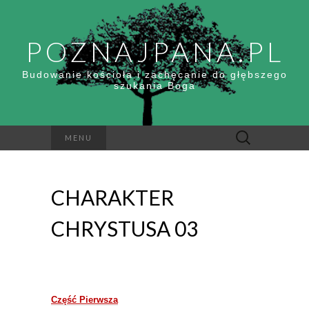
POZNAJPANA.PL
Budowanie kościoła i zachęcanie do głębszego
szukania Boga
Szukaj:
MENU
CHARAKTER
CHRYSTUSA 03
Część Pierwsza