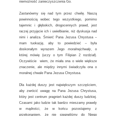
niemożność zanieczyszczenia Go.
Zastanówmy się nad tym przez chwilę. Naszą
powinnością wobec tego wszystkiego, pomimo
tajemnic i głębokich, drogocennych prawd, jest
raczej przyjęcie ich i uwielbianie, niż dyskusja nad
nimi i analiza. Śmierć Pana Jezusa Chrystusa –
mam tuokazję, aby to powiedzieć – była
doskonałym wyrazem Jego
moralnejchwały
, o
której mówię (uczy o tym Filipian 2 rozdział).
Oczywiście wiem, że miała ona o wiele większe
znaczenie, ale między innymi świadczyła ona o
moralnej chwale Pana Jezusa Chrystusa.
Dla każdej duszy jest największym szczęściem,
aby zwrócić uwagę na Pana Jezusa Chrystusa,
który jest centrum pragnień każdej duszy ludzkiej.
Czasami jako ludzie tak bardzo mieszamy prawdy
w mądrości, że w końcu pozostajemy z
przekonaniem, że nie sięgnęliśmy do Niego