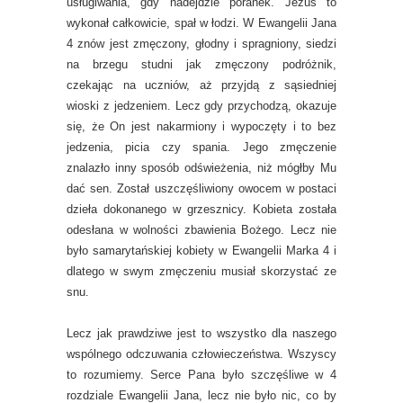
usługiwania, gdy nadejdzie poranek. Jezus to
wykonał całkowicie, spał w łodzi. W Ewangelii Jana
4 znów jest zmęczony, głodny i spragniony, siedzi
na brzegu studni jak zmęczony podróżnik,
czekając na uczniów, aż przyjdą z sąsiedniej
wioski z jedzeniem. Lecz gdy przychodzą, okazuje
się, że On jest nakarmiony i wypoczęty i to bez
jedzenia, picia czy spania. Jego zmęczenie
znalazło inny sposób odświeżenia, niż mógłby Mu
dać sen. Został uszczęśliwiony owocem w postaci
dzieła dokonanego w grzesznicy. Kobieta została
odesłana w wolności zbawienia Bożego. Lecz nie
było samarytańskiej kobiety w Ewangelii Marka 4 i
dlatego w swym zmęczeniu musiał skorzystać ze
snu.
Lecz jak prawdziwe jest to wszystko dla naszego
wspólnego odczuwania człowieczeństwa. Wszyscy
to rozumiemy. Serce Pana było szczęśliwe w 4
rozdziale Ewangelii Jana, lecz nie było nic, co by