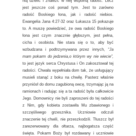
nią dzielić i znaleźć w niej wspólną radość. Lecz
jest jeszcze coś ponad tym. Jest to zarówno
radość Boskiego łona, jak i radość niebios.
Ewangelia Jana 4:27-32 oraz Łukasza 15 pokazuje
to. A muszę powiedzieć, że owa radość Boskiego
łona jest czym znacznie głębszym, jest pełna,
cicha i osobista. Nie stara się o to, aby być
wzbudzana i podtrzymywana przez innych, “
Ja
mam pokarm do jedzenia,o którym wy nie wiecie”,
to jest język serca Chrystusa i On zakosztował tej
radości. Chwała wypełniała dom tak, że usługujący
musieli stanąć z boku na chwilę. Pasterz właśnie
przyniósł do domu zagubioną owcę, trzymając ją na
ramionach i radując się a ta radość była całkowicie
Jego. Domownicy nie byli zaproszeni do tej radości
z Nim, gdy kobieta zostawiła Mu zbawionego i
szczęśliwego grzesznika. Uczniowie odczuli
znaczenie tej chwili, nie przeszkodzili. Tłuszcz był
zarezerwowany dla ołtarza, najbogatsza część
święta. Pokarm Boży był rozdawany i uczniowie