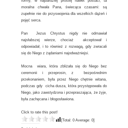
formy, w najbardziej prostej nawet postaci, ta
moralna
chwała
Pana, świecąca czasami: są
zupełnie nie do przyswojenia dla wszelkich dążeń i
pojęć serca.
Pan Jezus Chrystus nigdy nie odmawiał
najsłabszej wierze, chociaż akceptował i
odpowiadał, i to również z rozwagą, gdy zwracali
się do Niego z żądaniami najodważniejsi.
Mocna wiara, która zbliżała się do Niego bez
ceremonii i przeprosin, z bezpośrednim
przekonaniem, była przez Niego chętnie witana,
podczas gdy cicha dusza, która przystępowała do
Niego, jako zawstydzona i przepraszająca, że żyje,
była zachęcana i błogosławiona.
Click to rate this post!
[Total:
0
Average:
0
]