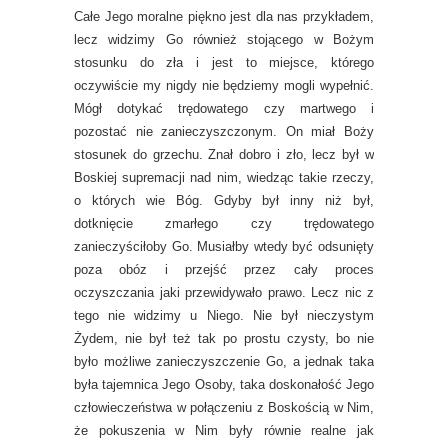
Całe Jego moralne piękno jest dla nas przykładem,
lecz widzimy Go również stojącego w Bożym
stosunku do zła i jest to miejsce, którego
oczywiście my nigdy nie będziemy mogli wypełnić.
Mógł dotykać trędowatego czy martwego i
pozostać nie zanieczyszczonym. On miał Boży
stosunek do grzechu. Znał dobro i zło, lecz był w
Boskiej supremacji nad nim, wiedząc takie rzeczy,
o których wie Bóg. Gdyby był inny niż był,
dotknięcie zmarłego czy trędowatego
zanieczyściłoby Go. Musiałby wtedy być odsunięty
poza obóz i przejść przez cały proces
oczyszczania jaki przewidywało prawo. Lecz nic z
tego nie widzimy u Niego. Nie był nieczystym
Żydem, nie był też tak po prostu czysty, bo nie
było możliwe zanieczyszczenie Go, a jednak taka
była tajemnica Jego Osoby, taka doskonałość Jego
człowieczeństwa w połączeniu z Boskością w Nim,
że pokuszenia w Nim były równie realne jak