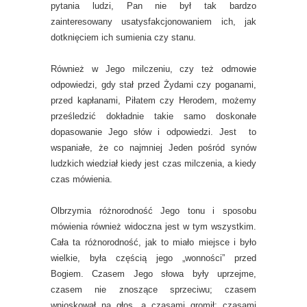
pytania ludzi, Pan nie był tak bardzo
zainteresowany usatysfakcjonowaniem ich, jak
dotknięciem ich sumienia czy stanu.
Również w Jego milczeniu, czy też odmowie
odpowiedzi, gdy stał przed Żydami czy poganami,
przed kapłanami, Piłatem czy Herodem, możemy
prześledzić dokładnie takie samo doskonałe
dopasowanie Jego słów i odpowiedzi. Jest to
wspaniałe, że co najmniej Jeden pośród synów
ludzkich wiedział kiedy jest czas milczenia, a kiedy
czas mówienia.
Olbrzymia różnorodność Jego tonu i sposobu
mówienia również widoczna jest w tym wszystkim.
Cała ta różnorodność, jak to miało miejsce i było
wielkie, była częścią jego „wonności” przed
Bogiem. Czasem Jego słowa były uprzejme,
czasem nie znoszące sprzeciwu; czasem
wnioskował na głos, a czasami gromił; czasami