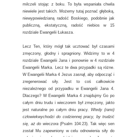
milczeli stojąc z boku. To była wspaniała chwila
niewiele jest takich. Możemy tutaj poznać głęboką,
niewypowiedzianą radość Boskiego, podobnie jak
publiczną, ekstatyczną, radość niebios w 15
rozdziale Ewangelii Łukasza.
Lecz Ten, który mógł tak ucztować był czasami
zmęczony, głodny i spragniony. Widzimy to w 4
rozdziale Ewangelii Jana i ponownie w 4 rozdziale
Ewangelii Marka. Lecz te dwa przypadki są różne.
W Ewangelii Marka 4 Jezus zasnął, aby odpocząć i
zregenerować siły. Jest to coś całkowicie
niezależnego od przypadku w Ewangelii Jana 4.
Dlaczego? W Ewangelii Marka 4 znajdujmy Go po
całym dniu trudu i wieczorem był zmęczony, jakto
jest naturalne po całym dniu pracy.
Wtedy (rano)
człowiekwychodzi do codziennej pracy, by trudzić
się, aż do wieczora
(Psalm 104:23). Tak więc sen
został Mu zapewniony w celu odnowienia siły do