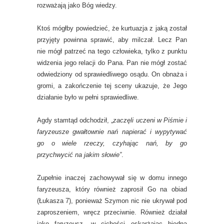
rozważają jako Bóg wiedzy.
Ktoś mógłby powiedzieć, że kurtuazja z jaką został
przyjęty powinna sprawić, aby milczał. Lecz Pan
nie mógł patrzeć na tego człowieka, tylko z punktu
widzenia jego relacji do Pana. Pan nie mógł zostać
odwiedziony od sprawiedliwego osądu. On obnaża i
gromi, a zakończenie tej sceny ukazuje, że Jego
działanie było w pełni sprawiedliwe.
Agdy stamtąd odchodził, „
zaczęli uczeni w Piśmie i
faryzeusze gwałtownie nań napierać i wypytywać
go o wiele rzeczy, czyhając nań, by go
przychwycić na jakim słowie”
.
Zupełnie inaczej zachowywał się w domu innego
faryzeusza, który również zaprosił Go na obiad
(Łukasza 7), ponieważ Szymon nic nie ukrywał pod
zaproszeniem, wręcz przeciwnie. Również działał
jako faryzeusz, w cichości oskarżając biedną