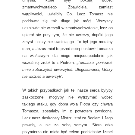
umysłu, które były pokutą wobec
zmartwychwstałego Zbawiciela, zamiast
wątpliwości, uwielbiły Go. Lecz Tomasz nie
poddawał się tak długo jak mógł. Wszyscy
uczniowie nie wierzyli w zmartwychwstanie, lecz on
upierał się przy tym, że nie uwierzy, dopóki jego
zmysł i oczy nie uwolnią go. To był jego moralny
stan, a Jezus miał to przed sobą i ustawił Tomasza
na właściwym dla niego miejscu,podobnie jak
wcześniej zrobił to z Piotrem. „
Tomaszu, ponieważ
mnie zobaczyłeś uwierzyłeś. Błogosławieni, którzy
nie widzieli a uwierzyli”
.
W takich przypadkach jak te, nasze serca byłyby
zaskoczone, mogłyby nie wytrzymać wobec
takiego ataku, gdy dobra wola Piotra czy chwała
Tomasza, zostałaby im z powrotem zwrócona.
Lecz nasz doskonały Mistrz stał za Bogiem i Jego
prawdą, a nie za sobą samym. Stara arka
przymierza nie miała być celem pochlebstw. Izrael