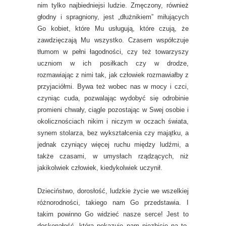
nim tylko najbiedniejsi ludzie. Zmęczony, również
głodny i spragniony, jest „dłużnikiem” miłujących
Go kobiet, które Mu usługują, które czują, że
zawdzięczają Mu wszystko. Czasem współczuje
tłumom w pełni łagodności, czy też towarzyszy
uczniom w ich posiłkach czy w drodze,
rozmawiając z nimi tak, jak człowiek rozmawiałby z
przyjaciółmi. Bywa też wobec nas w mocy i czci,
czyniąc cuda, pozwalając wydobyć się odrobinie
promieni chwały, ciągle pozostając w Swej osobie i
okolicznościach nikim i niczym w oczach świata,
synem stolarza, bez wykształcenia czy majątku, a
jednak czyniący więcej ruchu między ludźmi, a
także czasami, w umysłach rządzących, niż
jakikolwiek człowiek, kiedykolwiek uczynił.
Dzieciństwo, dorosłość, ludzkie życie we wszelkiej
różnorodności, takiego nam Go przedstawia. I
takim powinno Go widzieć nasze serce! Jest to
doskonałość, która pokazuje nam niezbicie na to,