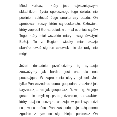
Miód kurtuazji, który jest najważniejszym
składnikiem życia społecznego tego świata, nie
powinien zakłócać Jego smaku czy osądu. On
aprobował rzeczy, które są doskonałe. Człowiek,
który zaprosił Go na obiad, nie miał oceniać sądów
Tego, który miał wszelkie miary i wagi świątyni
Bożej. To z Bogiem wiedzy miał okazję
skonfrontować się ten człowiek inie dał rady, nie
mógł.
Jeżeli dokładnie prześledzimy tę sytuację
zauważymy jak bardzo jest ona dla nas
pouczająca. W zaproszeniu ukryty był cel. Jak
tylko Pan wszedł do domu, gospodarz zadziałał jak
faryzeusz, a nie jak gospodarz. Dziwił się, że jego
goście nie umyli rąk przed jedzeniem, a charakter,
który tutaj na początku ukazuje, w pełni wychodzi
na jaw na końcu. Pan zaś podejmuje całą scenę
zgodnie z tym co się dzieje, ponieważ On