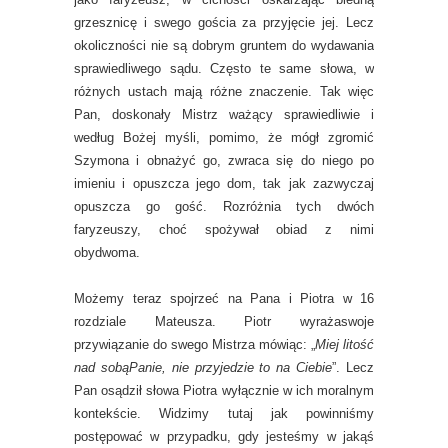
grzesznicę i swego gościa za przyjęcie jej. Lecz
okoliczności nie są dobrym gruntem do wydawania
sprawiedliwego sądu. Często te same słowa, w
różnych ustach mają różne znaczenie. Tak więc
Pan, doskonały Mistrz ważący sprawiedliwie i
według Bożej myśli, pomimo, że mógł zgromić
Szymona i obnażyć go, zwraca się do niego po
imieniu i opuszcza jego dom, tak jak zazwyczaj
opuszcza go gość. Rozróżnia tych dwóch
faryzeuszy, choć spożywał obiad z nimi
obydwoma.
Możemy teraz spojrzeć na Pana i Piotra w 16
rozdziale Mateusza. Piotr wyrażaswoje
przywiązanie do swego Mistrza mówiąc: „
Miej litość
nad sobąPanie, nie przyjedzie to na Ciebie
”. Lecz
Pan osądził słowa Piotra wyłącznie w ich moralnym
kontekście. Widzimy tutaj jak powinniśmy
postępować w przypadku, gdy jesteśmy w jakąś