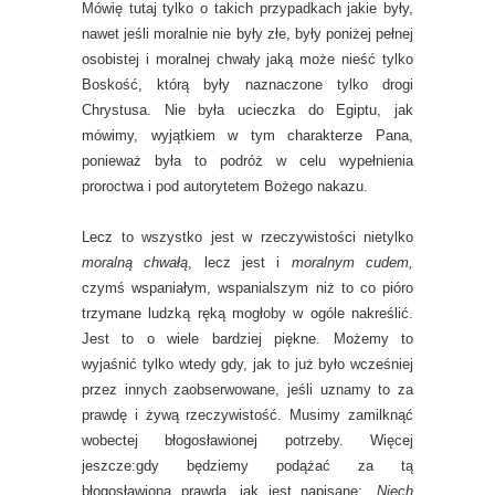
Mówię tutaj tylko o takich przypadkach jakie były,
nawet jeśli moralnie nie były złe, były poniżej pełnej
osobistej i moralnej chwały jaką może nieść tylko
Boskość, którą były naznaczone tylko drogi
Chrystusa. Nie była ucieczka do Egiptu, jak
mówimy, wyjątkiem w tym charakterze Pana,
ponieważ była to podróż w celu wypełnienia
proroctwa i pod autorytetem Bożego nakazu.
Lecz to wszystko jest w rzeczywistości nietylko
moralną chwałą
, lecz jest i
moralnym cudem,
czymś wspaniałym, wspanialszym niż to co pióro
trzymane ludzką ręką mogłoby w ogóle nakreślić.
Jest to o wiele bardziej piękne. Możemy to
wyjaśnić tylko wtedy gdy, jak to już było wcześniej
przez innych zaobserwowane, jeśli uznamy to za
prawdę i żywą rzeczywistość. Musimy zamilknąć
wobectej błogosławionej potrzeby. Więcej
j
eszcze:
gdy będziemy podążać za tą
błogosławioną prawdą, jak jest napisane: „
Niech