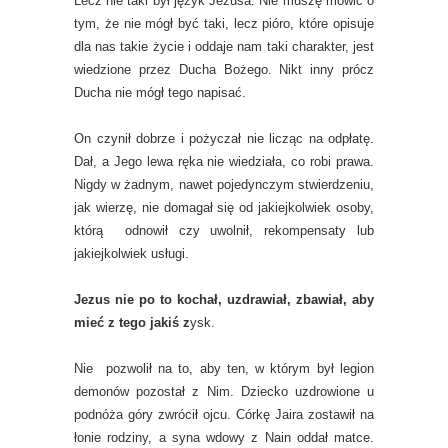
Lecz nie taki był język Jezusa. Nie muszę mówić o
tym, że nie mógł być taki, lecz pióro, które opisuje
dla nas takie życie i oddaje nam taki charakter, jest
wiedzione przez Ducha Bożego. Nikt inny prócz
Ducha nie mógł tego napisać.
On czynił dobrze i pożyczał nie licząc na odpłatę.
Dał, a Jego lewa ręka nie wiedziała, co robi prawa.
Nigdy w żadnym, nawet pojedynczym stwierdzeniu,
jak wierzę, nie domagał się od jakiejkolwiek osoby,
którą odnowił czy uwolnił, rekompensaty lub
jakiejkolwiek usługi.
Jezus nie po to kochał, uzdrawiał, zbawiał, aby
mieć z tego jakiś z
ysk.
Nie pozwolił na to, aby ten, w którym był legion
demonów pozostał z Nim. Dziecko uzdrowione u
podnóża góry zwrócił ojcu. Córkę Jaira zostawił na
łonie rodziny, a syna wdowy z Nain oddał matce.