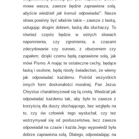
mowa wasza, zawsze będzie zaprawiona solą,
abyście wiedzieli jak komuś odpowiadać
”. Nasze
słowa powinny być właśnie takie – zawsze z łaską,
usługując drugim dobrem, łaską dla słuchaczy. To
również często będzie w ostrych słowach
napomnienia, czy zgromienia, a czasami
zdecydowanie czy surowo, z oburzeniem czy
zapałem; dzięki czemu będą zaprawione solą, jak
mówi Pismo. A mając te ostateczne cechy, będące
łaską i osolone, będą niosły świadectwo, że wiemy
jak odpowiadać każdemu. Pośród wszystkich
innych form doskonałości moralnej, Pan Jezus
Chrystus charakteryzował się tą cnotą. Wiedział jak
odpowiadać każdemu tak, aby było to zawsze z
korzyścią dla duszy słuchającego, bez względu na
to, czy ów człowiek tego wysłuchał, czy też
wstrzymywał się od posłuszeństwa, lecz zawsze
odpowiadał na czasie i każda Jego wypowiedź była
dobrze zaprawiona solą. Dlatego, odpowiadając na