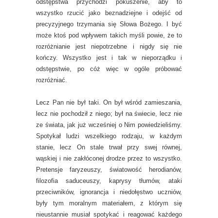
odstępstwa przychodzi pokuszenie, aby to
wszystko rzucić jako beznadziejne i odejść od
precyzyjnego trzymania się Słowa Bożego. I być
może ktoś pod wpływem takich myśli powie, że to
rozróżnianie jest niepotrzebne i nigdy się nie
kończy. Wszystko jest i tak w nieporządku i
odstępstwie, po cóż więc w ogóle próbować
rozróżniać.
Lecz Pan nie był taki. On był wśród zamieszania,
lecz nie pochodził z niego; był na świecie, lecz nie
ze świata, jak już wcześniej o Nim powiedzieliśmy.
Spotykał ludzi wszelkiego rodzaju, w każdym
stanie, lecz On stale trwał przy swej równej,
wąskiej i nie zakłóconej drodze przez to wszystko.
Pretensje faryzeuszy, światowość herodianów,
filozofia saduceuszy, kaprysy tłumów, ataki
przeciwników, ignorancja i niedołęstwo uczniów,
były tym moralnym materiałem, z którym się
nieustannie musiał spotykać i reagować każdego