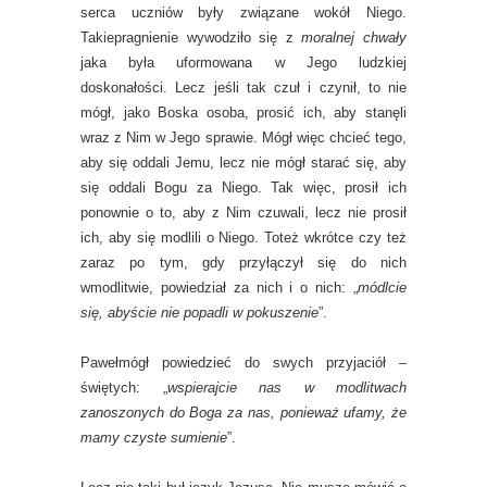
serca uczniów były związane wokół Niego.
Takiepragnienie wywodziło się z
moralnej chwały
jaka była uformowana w Jego ludzkiej
doskonałości. Lecz jeśli tak czuł i czynił, to nie
mógł, jako Boska osoba, prosić ich, aby stanęli
wraz z Nim w Jego sprawie. Mógł więc chcieć tego,
aby się oddali Jemu, lecz nie mógł starać się, aby
się oddali Bogu za Niego. Tak więc, prosił ich
ponownie o to, aby z Nim czuwali, lecz nie prosił
ich, aby się modlili o Niego. Toteż wkrótce czy też
zaraz po tym, gdy przyłączył się do nich
wmodlitwie, powiedział za nich i o nich: „
módlcie
się, abyście nie popadli w pokuszenie
”.
Pawełmógł powiedzieć do swych przyjaciół –
świętych: „
wspierajcie nas w modlitwach
zanoszonych do Boga za nas, ponieważ ufamy, że
mamy czyste sumienie
”.