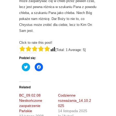
może zaopatrywać cię w chleb przez pewien czas,
lecz jest pewna różnica w szukaniu Pana z powodu
chleba, a szukaniu Pana jako chleba. Niech Bóg
pokaże nam różnicę. Dar Boży to nie to, co
Chrystus może zrobić dla ciebie, lecz to Kim On
Sam jest.
Click to rate this post!
[Total:
1
Average:
5
]
Podziel się:
C
C
l
l
i
i
c
c
k
k
t
t
o
o
Related
s
s
h
h
BC_09.02.08
Codzienne
a
a
r
r
Nieskończone
rozważania_14.10.2
e
e
zaopatrzenie
025
o
o
n
n
Pańskie
14 listopada 2025
T
F