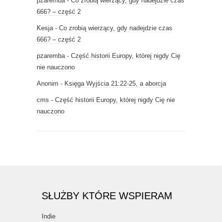
pzaremba
-
Co zrobią wierzący, gdy nadejdzie czas
666? – część 2
Kesja
-
Co zrobią wierzący, gdy nadejdzie czas
666? – część 2
pzaremba
-
Część historii Europy, której nigdy Cię
nie nauczono
Anonim
-
Księga Wyjścia 21:22-25, a aborcja
cms
-
Część historii Europy, której nigdy Cię nie
nauczono
SŁUŻBY KTÓRE WSPIERAM
Indie