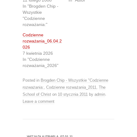
12 lutego 2008
In "Autor"
w
a
i
c
In "Brogden Chip -
t
e
Wszystkie
t
b
e
o
"Codzienne
r
o
rozważania:"
(
k
O
(
p
O
Codzienne
e
p
n
e
rozważania_06.04.2
s
n
026
i
s
n
i
7 kwietnia 2026
n
n
In "Codzienne
e
n
w
e
rozważania_2026"
w
w
i
w
n
i
d
n
Posted in
Brogden Chip - Wszystkie "Codzienne
o
d
rozważania:
,
Codzienne rozważania_2011
,
The
w
o
)
w
School of Christ
on
10 stycznia 2011
by
admin
.
)
Leave a comment
←
WIZJA DLA IZRAELA_07.01.11