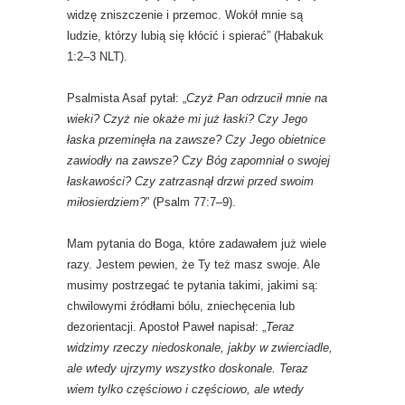
widzę zniszczenie i przemoc. Wokół mnie są
ludzie, którzy lubią się kłócić i spierać” (Habakuk
1:2–3 NLT).
Psalmista Asaf pytał: „
Czyż Pan odrzucił mnie na
wieki? Czyż nie okaże mi już łaski? Czy Jego
łaska przeminęła na zawsze? Czy Jego obietnice
zawiodły na zawsze? Czy Bóg zapomniał o swojej
łaskawości? Czy zatrzasnął drzwi przed swoim
miłosierdziem?
” (Psalm 77:7–9).
Mam pytania do Boga, które zadawałem już wiele
razy. Jestem pewien, że Ty też masz swoje. Ale
musimy postrzegać te pytania takimi, jakimi są:
chwilowymi źródłami bólu, zniechęcenia lub
dezorientacji. Apostoł Paweł napisał: „
Teraz
widzimy rzeczy niedoskonale, jakby w zwierciadle,
ale wtedy ujrzymy wszystko doskonale. Teraz
wiem tylko częściowo i częściowo, ale wtedy