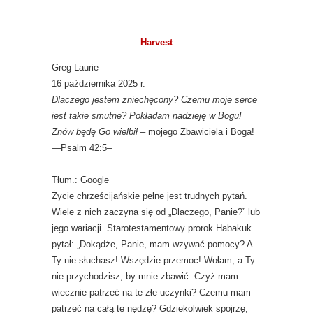
Harvest
Greg Laurie
16 października 2025 r.
Dlaczego jestem zniechęcony? Czemu moje serce
jest takie smutne? Pokładam nadzieję w Bogu!
Znów będę Go wielbił
– mojego Zbawiciela i Boga!
—Psalm 42:5–
Tłum.: Google
Życie chrześcijańskie pełne jest trudnych pytań.
Wiele z nich zaczyna się od „Dlaczego, Panie?” lub
jego wariacji. Starotestamentowy prorok Habakuk
pytał: „Dokądże, Panie, mam wzywać pomocy? A
Ty nie słuchasz! Wszędzie przemoc! Wołam, a Ty
nie przychodzisz, by mnie zbawić. Czyż mam
wiecznie patrzeć na te złe uczynki? Czemu mam
patrzeć na całą tę nędzę? Gdziekolwiek spojrzę,