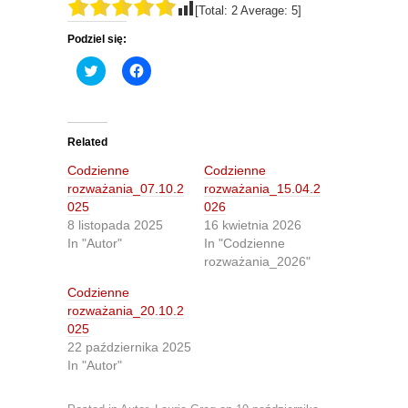
[Total:
2
Average:
5
]
Podziel się:
C
C
l
l
i
i
c
c
k
k
t
t
o
o
Related
s
s
h
h
Codzienne
Codzienne
a
a
r
r
rozważania_07.10.2
rozważania_15.04.2
e
e
025
026
o
o
n
n
8 listopada 2025
16 kwietnia 2026
T
F
In "Autor"
In "Codzienne
w
a
i
c
rozważania_2026"
t
e
t
b
Codzienne
e
o
r
o
rozważania_20.10.2
(
k
O
(
025
p
O
22 października 2025
e
p
n
e
In "Autor"
s
n
i
s
n
i