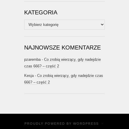
KATEGORIA
Kategoria
NAJNOWSZE KOMENTARZE
pzaremba
-
Co zrobią wierzący, gdy nadejdzie
czas 666? – część 2
Kesja
-
Co zrobią wierzący, gdy nadejdzie czas
666? – część 2
PROUDLY POWERED BY
WORDPRESS
·