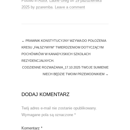
Posted in
Autor
,
Laurie Greg
on
19 października
n
n
e
n
2025
by
pzaremba
.
Leave a comment
w
e
w
w
i
w
n
i
d
n
o
d
w
o
)
w
)
←
PRAWNIK KONSTYTUCYJNY WZYWA DO POŁOŻENIA
KRESU „FAŁSZYWYM” TWIERDZENIOM DOTYCZĄCYM
POCHÓWKÓW W KANADYJSKICH SZKOŁACH
REZYDENCJALNYCH.
CODZIENNE ROZWAŻANIA_17.10.2025 TWOJE SUMIENIE
NIECH BĘDZIE TWOIM PRZEWODNIKIEM
→
DODAJ KOMENTARZ
Twój adres e-mail nie zostanie opublikowany.
Wymagane pola są oznaczone
*
Komentarz
*