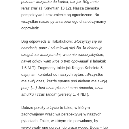
poznam wszystko do końca, tak jak Bóg mnie
teraz zna
” (1 Koryntian 13:12). Nasza ziemska
perspektywa i zrozumienie są ograniczone. Na
wszystkie nasze pytania pewnego dnia otrzymamy
odpowiedź
Bóg odpowiedział Habakukowi: „
Rozejrzyj się po
narodach, patrz i zdumiewaj się! Bo Ja dokonuję
czegoś za waszych dni, w co nie uwierzylibyście,
nawet gdyby wam ktoś o tym opowiadał
” (Habakuk
1:5 NLT). Fragmenty takie jak Księga Koheleta 3
dają nam kontekst do naszych pytań. „
Wszystko
ma swój czas, każda sprawa pod niebem ma swoją
porę. […] Jest czas płaczu i czas śmiechu, czas
smutku i czas tańca
” (wersety 1, 4 NLT).
Dobrze przeżyte życie to takie, w którym
zachowujemy właściwą perspektywę w naszych
pytaniach. Takie, w którym nie pozwalamy, by
wywoływały one gorycz lub urazę wobec Boga – lub