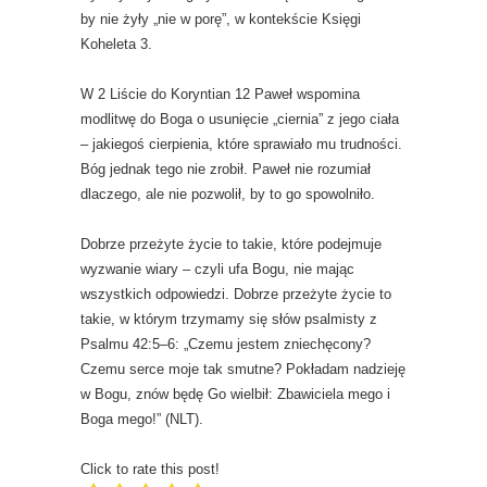
by nie żyły „nie w porę”, w kontekście Księgi
Koheleta 3.
W 2 Liście do Koryntian 12 Paweł wspomina
modlitwę do Boga o usunięcie „ciernia” z jego ciała
– jakiegoś cierpienia, które sprawiało mu trudności.
Bóg jednak tego nie zrobił. Paweł nie rozumiał
dlaczego, ale nie pozwolił, by to go spowolniło.
Dobrze przeżyte życie to takie, które podejmuje
wyzwanie wiary – czyli ufa Bogu, nie mając
wszystkich odpowiedzi. Dobrze przeżyte życie to
takie, w którym trzymamy się słów psalmisty z
Psalmu 42:5–6: „Czemu jestem zniechęcony?
Czemu serce moje tak smutne? Pokładam nadzieję
w Bogu, znów będę Go wielbił: Zbawiciela mego i
Boga mego!” (NLT).
Click to rate this post!