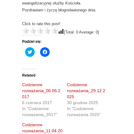
ewangelizacyjnej służby Kościoła.
Pozdrawiam i życzę błogosławionego dnia.
Click to rate this post!
[Total:
0
Average:
0
]
Podziel się:
C
C
l
l
i
i
c
c
k
k
t
t
o
o
Related
s
s
h
h
Codzienne
Codzienne
a
a
r
r
rozważania_06.06.2
rozważania_29.12.2
e
e
017
025
o
o
n
n
6 czerwca 2017
30 grudnia 2025
T
F
In "Codzienne
In "Codzienne
w
a
i
c
rozważania_2017"
rozważania 2025"
t
e
t
b
Codzienne
e
o
r
o
rozważania_11.04.20
(
k