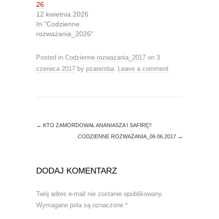
O
(
26
p
O
12 kwietnia 2026
e
p
n
e
In "Codzienne
s
n
rozważania_2026"
i
s
n
i
n
n
e
n
Posted in
Codzienne rozważania_2017
on
3
w
e
w
w
czerwca 2017
by
pzaremba
.
Leave a comment
i
w
n
i
d
n
o
d
w
o
)
w
)
←
KTO ZAMORDOWAŁ ANANIASZA I SAFIRĘ?
CODZIENNE ROZWAŻANIA_06.06.2017
→
DODAJ KOMENTARZ
Twój adres e-mail nie zostanie opublikowany.
Wymagane pola są oznaczone
*