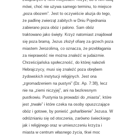
mówi, choć nie używa samego terminu, to miejsce
„poza obozem”. Jest to oczywiście aluzja do tego,
że padlinę zwierząt zabitych w Dniu Pojednania
zabierano poza obóz i palono. Sam obóz
traktowano jako święty. Krzyż natomiast znajdował
się poza bramą. Jezus złożył ofiarę za grzech poza
miastem Jerozolimą, co oznacza, że przebłagania
za nieprawość nie można znaleźć w judaizmie.
Chrześcijańska społeczność, do której należeli
Hebrajczycy, musi się znaleźć poza obrębem
żydowskich instytucji religijnych. Jest ona
„zgromadzeniem na pustyni” (Dz. Ap. 7:38), lecz
nie na „ziemi niczyjej”, ani na bezkresnym
pustkowiu. Pustynia ta prowadzi do „miasta”, które
jest „trwałe” i które czeka na osoby opuszczające
obóz i gotowe, by ponieść „pohańbienie” Jezusa. W
odróżnianiu się od otoczenia, zarówno świeckiego
jak i religijnego oraz w umieszczeniu krzyża i
miasta w centrum własnego życia, tkwi moc