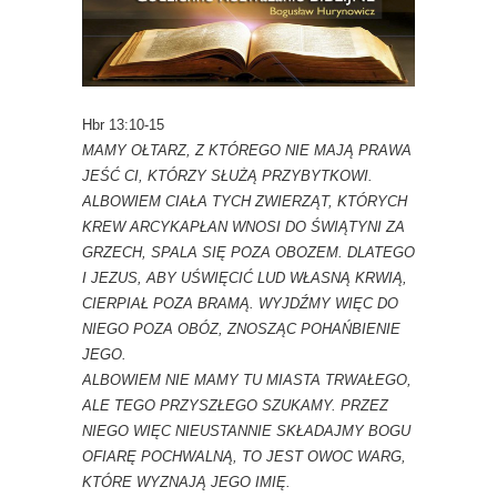
Hbr 13:10-15
MAMY OŁTARZ, Z KTÓREGO NIE MAJĄ PRAWA
JEŚĆ CI, KTÓRZY SŁUŻĄ PRZYBYTKOWI.
ALBOWIEM CIAŁA TYCH ZWIERZĄT, KTÓRYCH
KREW ARCYKAPŁAN WNOSI DO ŚWIĄTYNI ZA
GRZECH, SPALA SIĘ POZA OBOZEM.
DLATEGO
I JEZUS, ABY UŚWIĘCIĆ LUD WŁASNĄ KRWIĄ,
CIERPIAŁ POZA BRAMĄ.
WYJDŹMY WIĘC DO
NIEGO POZA OBÓZ, ZNOSZĄC POHAŃBIENIE
JEGO.
ALBOWIEM NIE MAMY TU MIASTA TRWAŁEGO,
ALE TEGO PRZYSZŁEGO SZUKAMY.
PRZEZ
NIEGO WIĘC NIEUSTANNIE SKŁADAJMY BOGU
OFIARĘ POCHWALNĄ, TO JEST OWOC WARG,
KTÓRE WYZNAJĄ JEGO IMIĘ.