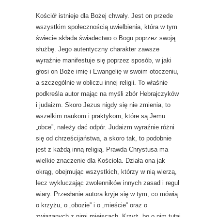
Kościół istnieje dla Bożej chwały. Jest on przede
wszystkim społecznością uwielbienia, która w tym
świecie składa świadectwo o Bogu poprzez swoją
służbę. Jego autentyczny charakter zawsze
wyraźnie manifestuje się poprzez sposób, w jaki
głosi on Boże imię i Ewangelię w swoim otoczeniu,
a szczególnie w obliczu innej religii. To właśnie
podkreśla autor mając na myśli zbór Hebrajczyków
i judaizm. Skoro Jezus nigdy się nie zmienia, to
wszelkim naukom i praktykom, które są Jemu
„obce”, należy dać odpór. Judaizm wyraźnie różni
się od chrześcijaństwa, a skoro tak, to podobnie
jest z każdą inną religią. Prawda Chrystusa ma
wielkie znaczenie dla Kościoła. Działa ona jak
okrąg, obejmując wszystkich, którzy w nią wierzą,
lecz wykluczając zwolenników innych zasad i reguł
wiary. Przesłanie autora kryje się w tym, co mówią
o krzyżu, o „obozie” i o „mieście” oraz o
związanych z nimi miejscach. Krzyż, bo o nim tutaj