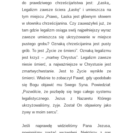
do prawdziwego chrześcijaństwa jest: „
Łaska
„.
Legalizm zawsze ściera „
Łaskę
” i umieszcza na
tym miejscu „
Prawo
„. Łaska jest głównym słowem
w słowniku chrześcijanina. Czy zauważyłeś już, że
tam gdzie legalizm osiąga swój najpełniejszy wyraz
zawsze umieszcza się ukrzyżowanie w miejsce
pustego grobu? Oznaką chrześcijanina jest pusty
grób. To jest „Życie ze śmierci”. Oznaką legalizmu
jest krzyż – „martwy Chrystus”. Legalizm zawsze
niesie śmierć, a najważniejsze w Chrystusie jest
zmartwychwstanie. Jest to Życie wynikłe ze
śmierci.
Właśnie to zobaczył Paweł, gdy upodobało
się Bogu objawić mu Swego Syna. Powiedział:
„Pozwólcie, że pozbędę się tego całego systemu
legalistycznego. Jezus z Nazaretu Którego
ukrzyżowaliśmy, żyje. Został On objawiony jako
żywy w moim sercu”.
Jeśli naprawdę widzieliśmy Pana Jezusa,
powinniśmy zostać wyzwoleni. Niektórzy z nas