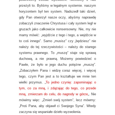
przeżyli to. Byliśmy w legalnym systemie. naszym
horyzontem był ten system. Nadszedł taki dzień,
gdy Pan otworzył nasze oczy, abyśmy naprawdę
zobaczyli znaczenie Chrystusa i cały system legł w
gruzach jako całkowicie nonsensowny. Nie, my nie
mamy mówić: „wyjdźcie z tego i tego, a wejdźcie w
to coś innego”. Samo „musisz” czy „będziesz” nie
należy do tej rzeczywistości – należy do starego
systemu prawnego. To „muszę” staje się sprawą
duchową, a nie prawną. Możemy powiedzieć o
Pawle, że było w jego duchu potężne „muszę”.
„Zobaczyłem Pana i widzę coraz więcej, i więcej
tego, czym Pan jest a to kształtuje we mnie ten
wielki przymus. „
To jedno czynię: zapominając o
tym, co za mną, i zdążając do tego, co przede
mną, zmierzam do celu, do nagrody w górze
„. Nie
mówimy więc: „Zmień swój system”, lecz mówmy:
„Proś Pana, aby objawił ci Swojego Syna”. Wtedy
zaczyna się wspaniałe dzieło wyzwolenia.