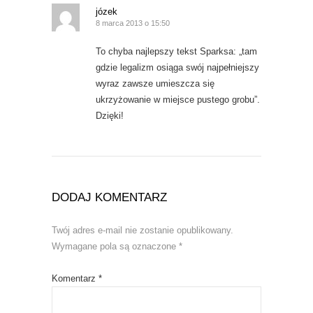
józek
8 marca 2013 o 15:50
To chyba najlepszy tekst Sparksa: „tam
gdzie legalizm osiąga swój najpełniejszy
wyraz zawsze umieszcza się
ukrzyżowanie w miejsce pustego grobu”.
Dzięki!
DODAJ KOMENTARZ
Twój adres e-mail nie zostanie opublikowany.
Wymagane pola są oznaczone
*
Komentarz
*