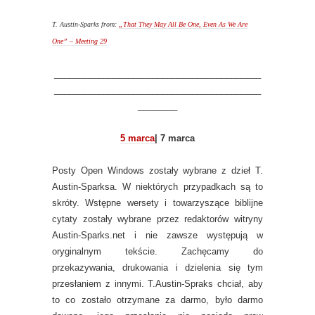
T. Austin-Sparks from:
„That They May All Be One, Even As We Are
One” – Meeting 29
__________________________________________
__________________________________________
________
5 marca
| 7 marca
Posty Open Windows zostały wybrane z dzieł T.
Austin-Sparksa. W niektórych przypadkach są to
skróty. Wstępne wersety i towarzyszące biblijne
cytaty zostały wybrane przez redaktorów witryny
Austin-Sparks.net i nie zawsze występują w
oryginalnym tekście. Zachęcamy do
przekazywania, drukowania i dzielenia się tym
przesłaniem z innymi. T.Austin-Spraks chciał, aby
to co zostało otrzymane za darmo, było darmo