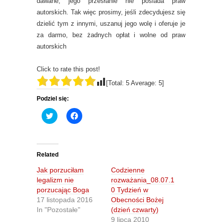
dawane, jego przesłanie nie posiada praw
autorskich. Tak więc prosimy, jeśli zdecydujesz się
dzielić tym z innymi, uszanuj jego wolę i oferuje je
za darmo, bez żadnych opłat i wolne od praw
autorskich
Click to rate this post!
[Total:
5
Average:
5
]
Podziel się:
C
C
l
l
i
i
c
c
k
k
t
t
o
o
Related
s
s
h
h
Jak porzuciłam
Codzienne
a
a
r
r
legalizm nie
rozważania_08.07.1
e
e
porzucając Boga
0 Tydzień w
o
o
n
n
17 listopada 2016
Obecności Bożej
T
F
In "Pozostałe"
(dzień czwarty)
w
a
i
c
9 lipca 2010