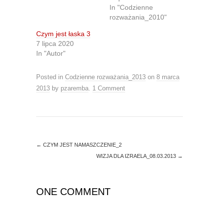
t
e
In "Codzienne
t
b
e
o
rozważania_2010"
r
o
(
k
O
(
Czym jest łaska 3
p
O
7 lipca 2020
e
p
n
e
In "Autor"
s
n
i
s
n
i
Posted in
Codzienne rozważania_2013
on
8 marca
n
n
e
n
2013
by
pzaremba
.
1 Comment
w
e
w
w
i
w
n
i
d
n
o
d
w
o
)
w
)
←
CZYM JEST NAMASZCZENIE_2
WIZJA DLA IZRAELA_08.03.2013
→
ONE COMMENT