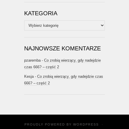
KATEGORIA
Kategoria
NAJNOWSZE KOMENTARZE
pzaremba
-
Co zrobią wierzący, gdy nadejdzie
czas 666? – część 2
Kesja
-
Co zrobią wierzący, gdy nadejdzie czas
666? – część 2
PROUDLY POWERED BY
WORDPRESS
·