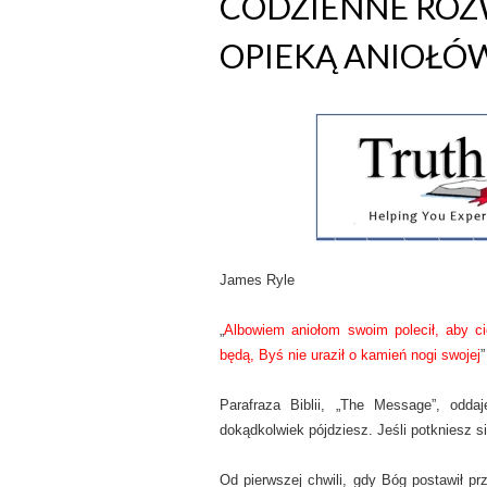
CODZIENNE ROZW
OPIEKĄ ANIOŁÓ
James Ryle
„
Albowiem aniołom swoim polecił, aby ci
będą, Byś nie uraził o kamień nogi swojej
”
Parafraza Biblii, „The Message”, odda
dokądkolwiek pójdziesz. Jeśli potkniesz si
Od pierwszej chwili, gdy Bóg postawił 