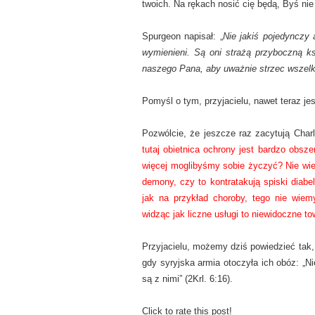
twoich. Na rękach nosić cię będą, Byś nie 
Spurgeon napisał: „
Nie jakiś pojedynczy 
wymienieni. Są oni strażą przyboczną ksi
naszego Pana, aby uważnie strzec wszelk
Pomyśl o tym, przyjacielu, nawet teraz je
Pozwólcie, że jeszcze raz zacytują Charl
tutaj obietnica ochrony jest bardzo obsz
więcej moglibyśmy sobie życzyć? Nie wiem
demony, czy to kontratakują spiski diabel
jak na przykład choroby, tego nie wie
widząc jak liczne usługi to niewidoczne 
Przyjacielu, możemy dziś powiedzieć tak,
gdy syryjska armia otoczyła ich obóz: „Nie
są z nimi” (2Krl. 6:16).
Click to rate this post!