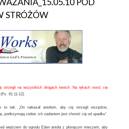
AŻANIA_15.05.10 POD
W STRÓŻÓW
ę strzegli na wszystkich drogach twoich. Na rękach nosić cię
 (Ps. 91:11-12).
je to tak: „On nakazał aniołom, aby cię strzegli wszędzie,
ę, podtrzymają ciebie; ich
zadaniem jest chronić cię od upadku”.
przed wejściem do ogrodu Eden anioła z płonącym mieczem, aby