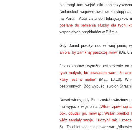
nie mógł tam wejść nikt zanieczyszczon
Niebieskich wojowników zawsze stoją na s
na Pana. Auto Listu do Hebrajczyków m
posłane do pełnienia służby dla tych, k
wspaniałych przykładów w Piśmie.
Gdy Daniel przeżył noc w lwiej jamie, w
anioła, by zamknął paszczę lwów
” (Dn. 6:
Jezus zostawił wyraźne ostrzeżenie co d
tych małych, bo powiadam wam, że anioł
który jest w niebie
” (Mat. 18:10). Wn
bezbronnych, Bóg wypuści swoich Strażnik
Nawet wtedy, gdy Piotr został uwięziony p
mu wyjść z więzienia. „
Wtem zjawił się an
bok, obudził go, mówiąc: Wstań prędko! I 
włóż sandały swoje. I uczynił tak. I rze
8). Ta obietnica jest prawdziwa: „Albowi