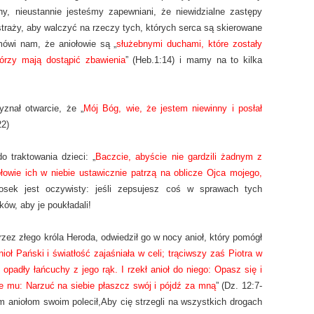
y, nieustannie jesteśmy zapewniani, że niewidzialne zastępy
traży, aby walczyć na rzeczy tych, których serca są skierowane
ówi nam, że aniołowie są „
służebnymi duchami, które zostały
tórzy mają dostąpić zbawienia
” (Heb.1:14) i mamy na to kilka
yznał otwarcie, że „
Mój Bóg, wie, że jestem niewinny i posłał
22)
o traktowania dzieci: „
Baczcie, abyście nie gardzili żadnym z
owie ich w niebie ustawicznie patrzą na oblicze Ojca mojego,
iosek jest oczywisty: jeśli zepsujesz coś w sprawach tych
ów, aby je poukładali!
rzez złego króla Heroda, odwiedził go w nocy anioł, który pomógł
ioł Pański i światłość zajaśniała w celi; trąciwszy zaś Piotra w
opadły łańcuchy z jego rąk. I rzekł anioł do niego: Opasz się i
cze mu: Narzuć na siebie płaszcz swój i pójdź za mną
” (Dz. 12:7-
em aniołom swoim polecił,Aby cię strzegli na wszystkich drogach