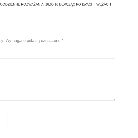
CODZIENNE ROZWAŻANIA_16.05.10 DEPCZĄC PO LWACH I WĘŻACH
→
ny.
Wymagane pola są oznaczone
*