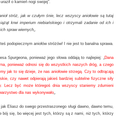
uraził o kamień nogi swojej”.
anioł stróż, jak w czułym śnie, lecz wszyscy aniołowie są tutaj
ążąt krwi imperium niebiańskiego i otrzymali zadanie od ich i
ich spraw wiernych
„.
steś podopiecznym aniołów stróżów! I nie jest to banalna sprawa.
esa Spurgeona, ponieważ jego słowa oddają to najlepiej: „
Dana
erna, ponieważ odnosi się do wszystkich naszych dróg, a czego
y jak to się dzieje, że nas aniołowie strzegą. Czy to odtrącają
skie, czy nawet odpierają jakieś bardziej subtelne fizyczne siły
my. Lecz być może któregoś dnia wszyscy staniemy zdumieni
towarzystwo dla nas wykonywało
„.
 jak Eliasz do swego przestraszonego sługi dawno, dawno temu,
 bój się, bo więcej jest tych, którzy są z nami, niż tych, którzy