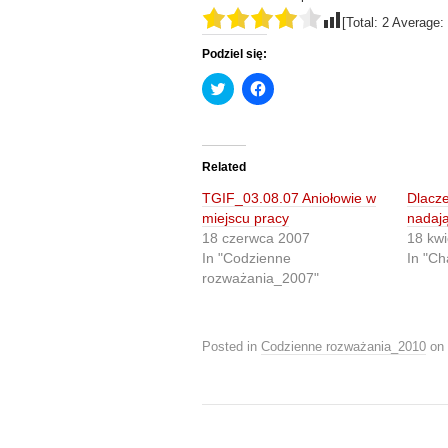
[Total:
2
Average:
Podziel się:
C
C
l
l
i
i
c
c
k
k
t
t
o
o
Related
s
s
h
h
TGIF_03.08.07 Aniołowie w
Dlacze
a
a
r
r
miejscu pracy
nadają
e
e
18 czerwca 2007
18 kwi
o
o
n
n
In "Codzienne
In "Ch
T
F
rozważania_2007"
w
a
i
c
t
e
t
b
e
o
r
o
Posted in
Codzienne rozważania_2010
on
(
k
O
(
p
O
e
p
n
e
s
n
i
s