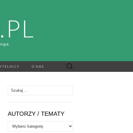
.PL
Boga
Szukaj:
YTELNICY
O NAS
Szukaj:
AUTORZY / TEMATY
Autorzy
/