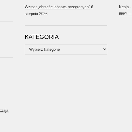
Wzrost „chrześcijaństwa przegranych”
6
Kesja
sierpnia 2026
666? –
KATEGORIA
Kategoria
czają