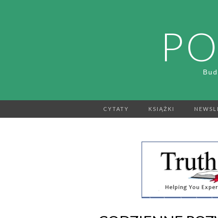
PO
Bud
CYTATY
KSIĄŻKI
NEWSL