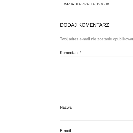
n
i
n
n
←
WIZJA DLA IZRAELA_15.05.10
e
n
w
e
w
w
i
w
n
i
DODAJ KOMENTARZ
d
n
o
d
w
o
)
w
Twój adres e-mail nie zostanie opublikowa
)
Komentarz
*
Nazwa
E-mail