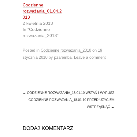
r
o
Codzienne
(
k
O
(
rozważania_01.04.2
p
O
013
e
p
n
e
2 kwietnia 2013
s
n
In "Codzienne
i
s
n
i
rozważania_2013"
n
n
e
n
w
e
Posted in
w
Codzienne rozważania_2010
w
on
19
i
w
stycznia 2010
by
pzaremba
.
Leave a comment
n
i
d
n
o
d
w
o
)
w
)
←
CODZIENNE ROZWAŻANIA_16.01.10 WSTAŃ I WYRUSZ
CODZIENNE ROZWAŻANIA_18.01.10 PRZED UŻYCIEM
WSTRZĄSNĄĆ
→
DODAJ KOMENTARZ