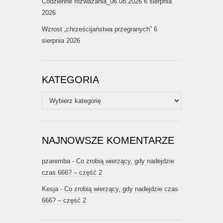
Codzienne rozważania_06.08.2026
6 sierpnia
2026
Wzrost „chrześcijaństwa przegranych”
6
sierpnia 2026
KATEGORIA
Kategoria
NAJNOWSZE KOMENTARZE
pzaremba
-
Co zrobią wierzący, gdy nadejdzie
czas 666? – część 2
Kesja
-
Co zrobią wierzący, gdy nadejdzie czas
666? – część 2