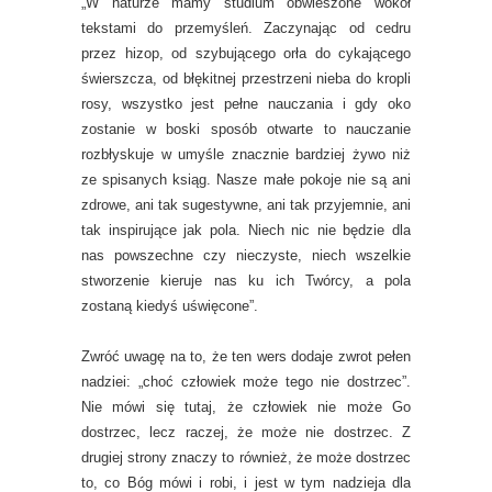
„W naturze mamy studium obwieszone wokół
tekstami do przemyśleń. Zaczynając od cedru
przez hizop, od szybującego orła do cykającego
świerszcza, od błękitnej przestrzeni nieba do kropli
rosy, wszystko jest pełne nauczania i gdy oko
zostanie w boski sposób otwarte to nauczanie
rozbłyskuje w umyśle znacznie bardziej żywo niż
ze spisanych ksiąg. Nasze małe pokoje nie są ani
zdrowe, ani tak sugestywne, ani tak przyjemnie, ani
tak inspirujące jak pola. Niech nic nie będzie dla
nas powszechne czy nieczyste, niech wszelkie
stworzenie kieruje nas ku ich Twórcy, a pola
zostaną kiedyś uświęcone”.
Zwróć uwagę na to, że ten wers dodaje zwrot pełen
nadziei: „choć człowiek może tego nie dostrzec”.
Nie mówi się tutaj, że człowiek nie może Go
dostrzec, lecz raczej, że może nie dostrzec. Z
drugiej strony znaczy to również, że może dostrzec
to, co Bóg mówi i robi, i jest w tym nadzieja dla