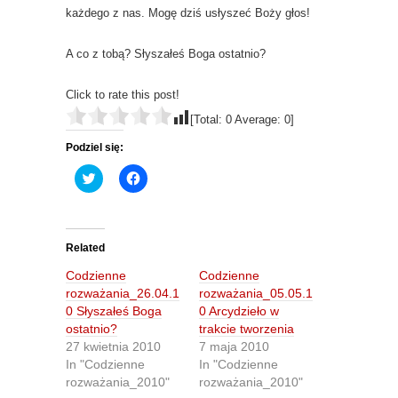
każdego z nas. Mogę dziś usłyszeć Boży głos!
A co z tobą? Słyszałeś Boga ostatnio?
Click to rate this post!
[Total:
0
Average:
0
]
Podziel się:
C
C
l
l
i
i
c
c
k
k
t
t
o
o
Related
s
s
h
h
Codzienne
Codzienne
a
a
r
r
rozważania_26.04.1
rozważania_05.05.1
e
e
0 Słyszałeś Boga
0 Arcydzieło w
o
o
n
n
ostatnio?
trakcie tworzenia
T
F
27 kwietnia 2010
7 maja 2010
w
a
i
c
In "Codzienne
In "Codzienne
t
e
rozważania_2010"
rozważania_2010"
t
b
e
o