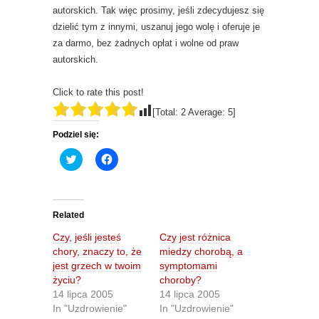
autorskich. Tak więc prosimy, jeśli zdecydujesz się
dzielić tym z innymi, uszanuj jego wolę i oferuje je
za darmo, bez żadnych opłat i wolne od praw
autorskich.
Click to rate this post!
[Total:
2
Average:
5
]
Podziel się:
C
C
l
l
i
i
c
c
k
k
t
t
o
o
Related
s
s
h
h
Czy, jeśli jesteś
Czy jest różnica
a
a
r
r
chory, znaczy to, że
miedzy chorobą, a
e
e
jest grzech w twoim
symptomami
o
o
n
n
życiu?
choroby?
T
F
14 lipca 2005
14 lipca 2005
w
a
i
c
In "Uzdrowienie"
In "Uzdrowienie"
t
e