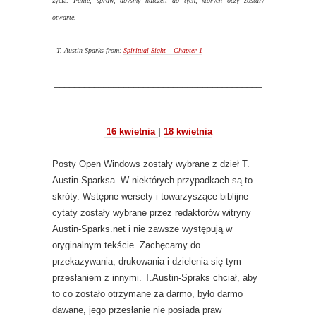
życia.
Panie, spraw, abyśmy należeli do tych, których oczy zostały
otwarte.
T. Austin-Sparks from:
Spiritual Sight – Chapter 1
__________________________________________
_______________________
16 kwietnia
|
18 kwietnia
Posty Open Windows zostały wybrane z dzieł T.
Austin-Sparksa. W niektórych przypadkach są to
skróty. Wstępne wersety i towarzyszące biblijne
cytaty zostały wybrane przez redaktorów witryny
Austin-Sparks.net i nie zawsze występują w
oryginalnym tekście. Zachęcamy do
przekazywania, drukowania i dzielenia się tym
przesłaniem z innymi. T.Austin-Spraks chciał, aby
to co zostało otrzymane za darmo, było darmo
dawane, jego przesłanie nie posiada praw