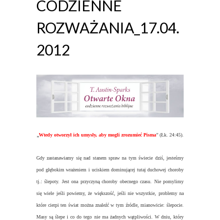
CODZIENNE
ROZWAŻANIA_17.04.
2012
„
Wtedy otworzył ich umysły, aby mogli zrozumieć Pisma
” (Łk. 24:45).
Gdy zastanawiamy się nad stanem spraw na tym świecie dziś, jesteśmy
pod głębokim wrażeniem i uciskiem dominującej tutaj duchowej choroby
tj.: ślepoty. Jest ona przyczyną choroby obecnego czasu. Nie pomylimy
się wiele jeśli powiemy, że większość, jeśli nie wszystkie, problemy na
które cierpi ten świat można znaleźć w tym źródle, mianowicie: ślepocie.
Masy są ślepe i co do tego nie ma żadnych wątpliwości. W dniu, który