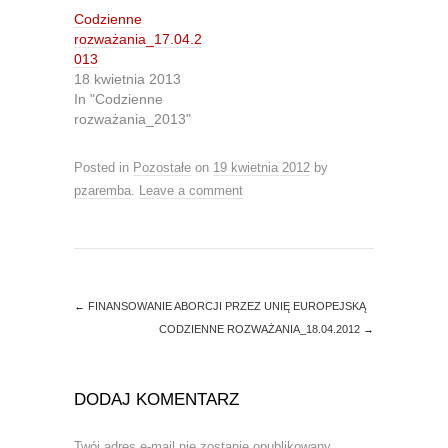
t
b
Codzienne
e
o
r
o
rozważania_17.04.2
(
k
O
(
013
p
O
18 kwietnia 2013
e
p
n
e
In "Codzienne
s
n
rozważania_2013"
i
s
n
i
n
n
e
n
Posted in
Pozostałe
on
19 kwietnia 2012
by
w
e
w
w
pzaremba
.
Leave a comment
i
w
n
i
d
n
o
d
w
o
)
w
)
←
FINANSOWANIE ABORCJI PRZEZ UNIĘ EUROPEJSKĄ
CODZIENNE ROZWAŻANIA_18.04.2012
→
DODAJ KOMENTARZ
Twój adres e-mail nie zostanie opublikowany.