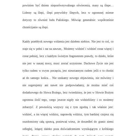
powinien być dniem nieporównywalnego oświecenia, masy są ślepe…
Liderzy są ślepi, ślepi przywódcy ślepych, lecz w ogromnej mierze
dotyczy to również ludu Pańskiego. Mówiąc generalnie: współcześnie
chrześcijanie są ślepi.
Każdy przebłysk nowego widzenia jest dziełem niebios. Nie jest to coś, co
staje się w pełni i raz na zawsze,. Możemy widzieć i widzieć coraz więcej i
coraz pełniej, lecz z każdym świeżym fragmentem prawdy, to dzieło, które
nie jest w naszej mocy, musi zostać uczynione. Duchowe Życie nie jest
tylko cudem w swym poczęciu, jest nieustannym cudem jeśli o to chodzi
aż do samego końca… Nie szukamy nowego objawienia, nie mówimy i
nie sugerujemy ani nawet nie podpowiadamy, że można mieć coś
dodatkowego do Słowa Bożego, lecz twierdzimy, że jest w Słowie Bożym
ogromna ilość tego, czego jeszcze nigdy nie widzieliśmy i co możemy
zobaczyć. Z pewnością wszyscy się z tym zgodzą i tak właśnie jest:
widzieć, a im więcej widzisz, naprawdę widzisz, tym bardziej czujesz się
oszołomiony całą sprawą, ponieważ wiesz, że doszedłeś do granic ziemi
odległej, leżącej daleko poza doświadczeniem wynikającym z krótkiego