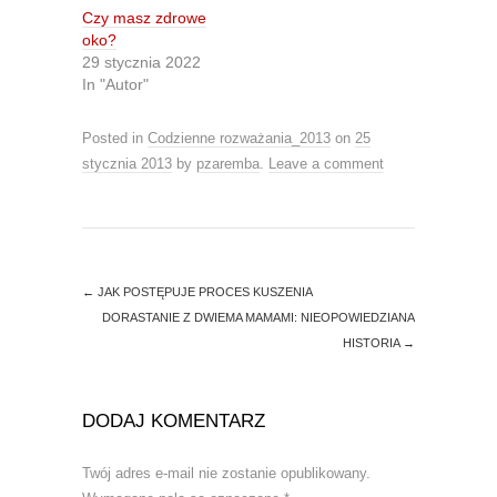
t
b
Czy masz zdrowe
e
o
r
o
oko?
(
k
O
(
29 stycznia 2022
p
O
In "Autor"
e
p
n
e
s
n
i
s
Posted in
Codzienne rozważania_2013
on
25
n
i
n
n
stycznia 2013
by
pzaremba
.
Leave a comment
e
n
w
e
w
w
i
w
n
i
d
n
o
d
w
o
)
w
←
JAK POSTĘPUJE PROCES KUSZENIA
)
DORASTANIE Z DWIEMA MAMAMI: NIEOPOWIEDZIANA
HISTORIA
→
DODAJ KOMENTARZ
Twój adres e-mail nie zostanie opublikowany.