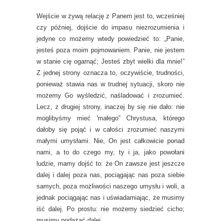
Wejście w żywą relację z Panem jest to, wcześniej
czy później, dojście do impasu niezrozumienia i
jedyne co możemy wtedy powiedzieć to: „Panie,
jesteś poza moim pojmowaniem. Panie, nie jestem
w stanie cię ogarnąć; Jesteś zbyt wielki dla mnie!”
Z jednej strony oznacza to, oczywiście, trudności,
ponieważ stawia nas w trudnej sytuacji, skoro nie
możemy Go wyśledzić, naśladować i zrozumieć.
Lecz, z drugiej strony, inaczej by się nie dało: nie
moglibyśmy mieć 'małego” Chrystusa, którego
dałoby się pojąć i w całości zrozumieć naszymi
małymi umysłami. Nie, On jest całkowicie ponad
nami, a to do czego my, ty i ja, jako powołani
ludzie, mamy dojść to: że On zawsze jest jeszcze
dalej i dalej poza nas, pociągając nas poza siebie
samych, poza możliwości naszego umysłu i woli, a
jednak pociągając nas i uświadamiając, że musimy
iść dalej. Po prostu: nie możemy siedzieć cicho;
musimy podążać dalej.