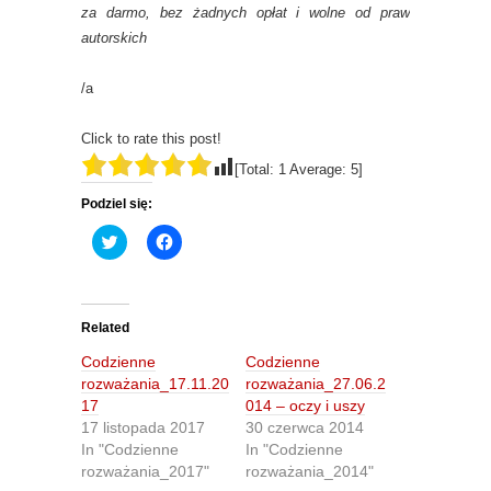
za darmo, bez żadnych opłat i wolne od praw
autorskich
/a
Click to rate this post!
[Total:
1
Average:
5
]
Podziel się:
C
C
l
l
i
i
c
c
k
k
t
t
o
o
Related
s
s
h
h
Codzienne
Codzienne
a
a
r
r
rozważania_17.11.20
rozważania_27.06.2
e
e
17
014 – oczy i uszy
o
o
n
n
17 listopada 2017
30 czerwca 2014
T
F
In "Codzienne
In "Codzienne
w
a
i
c
rozważania_2017"
rozważania_2014"
t
e