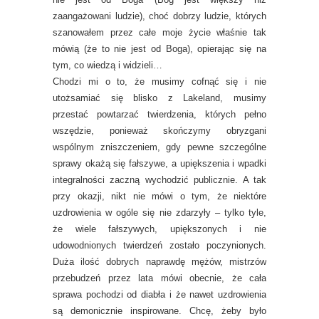
zaangażowani ludzie), choć dobrzy ludzie, których
szanowałem przez całe moje życie właśnie tak
mówią (że to nie jest od Boga), opierając się na
tym, co wiedzą i widzieli…
Chodzi mi o to, że musimy cofnąć się i nie
utożsamiać się blisko z Lakeland, musimy
przestać powtarzać twierdzenia, których pełno
wszędzie, ponieważ skończymy obryzgani
wspólnym zniszczeniem, gdy pewne szczególne
sprawy okażą się fałszywe, a upiększenia i wpadki
integralności zaczną wychodzić publicznie. A tak
przy okazji, nikt nie mówi o tym, że niektóre
uzdrowienia w ogóle się nie zdarzyły – tylko tyle,
że wiele fałszywych, upiększonych i nie
udowodnionych twierdzeń zostało poczynionych.
Duża ilość dobrych naprawdę mężów, mistrzów
przebudzeń przez lata mówi obecnie, że cała
sprawa pochodzi od diabła i że nawet uzdrowienia
są demonicznie inspirowane. Chcę, żeby było