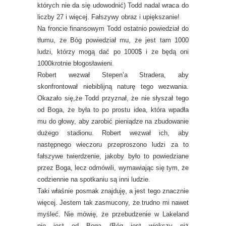
których nie da się udowodnić) Todd nadal wraca do
liczby 27 i więcej. Fałszywy obraz i upiększanie!
Na froncie finansowym Todd ostatnio powiedział do
tłumu, że Bóg powiedział mu, że jest tam 1000
ludzi, którzy mogą dać po 1000$ i że będą oni
1000krotnie błogosławieni.
Robert wezwał Stepen’a Stradera, aby
skonfrontował niebiblijną naturę tego wezwania.
Okazało się,że Todd przyznał, że nie słyszał tego
od Boga, że była to po prostu idea, która wpadła
mu do głowy, aby zarobić pieniądze na zbudowanie
dużego stadionu. Robert wezwał ich, aby
następnego wieczoru przeproszono ludzi za to
fałszywe twierdzenie, jakoby było to powiedziane
przez Boga, lecz odmówili, wymawiając się tym, że
codziennie na spotkaniu są inni ludzie.
Taki właśnie posmak znajduję, a jest tego znacznie
więcej. Jestem tak zasmucony, że trudno mi nawet
myśleć. Nie mówię, że przebudzenie w Lakeland
nie jest od Boga (Bóg jest większy niż