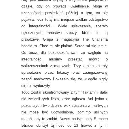
czasie, gdy on prowadzi uwielbienie. Mogę w
szczegółach powiedzieć później o tym, co się
pojawia, lecz tutaj ma miejsce wielkie odstępstwo
od integralności… Wiele upiększania, zostało
ogłoszonych mnóstwo rzeczy, które nie są
prawdziwe. Grupa z magazynu The Charisma
badała to. Chce mi się płakać. Serca mi się łamie.
Od teraz, dla bezpieczeństwa i ze względu na
integralność, musimy przestać mówić o
wskrzeszeniach z martwych. Trzy z nich zostały
sprawdzone przez lekarzy oraz zaangażowany
zespół medyczny i okazało się, że w ogóle nigdy
się nie wydarzyły.
Todd został skonfrontowany z tymi faktami i dalej
nie zmienił tych liczb, które ogłasza. Ani jedno z
pozostałych twierdzeń o wskrzeszeniu z martwych
nie może być udowodnione, pomimo usilnych
starań, aby to zrobić. Nawet po tym, gdy Stephen
Strader obniżył tą ilość do 13 (nawet z tymi,