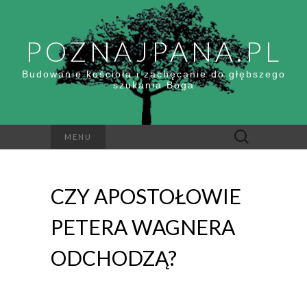
POZNAJPANA.PL
Budowanie kościoła i zachęcanie do głębszego
szukania Boga
Szukaj:
MENU
CZY APOSTOŁOWIE
PETERA WAGNERA
ODCHODZĄ?