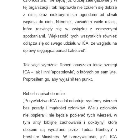
członkostwa. Nie będą już dłużej zaangażowany w
tej organizacji i tak naprawdę nie czułem się dobrze
z nimi, oraz niektórymi ich agendami od chwili
wejścia do nich. Niemniej, zawarłem wiele relacji,
które rozwinęły się w związku z corocznymi
spotkaniami. Większość tych wszystkich również
odłącza się od swego udziału w ICA, ze względu na
sprawy sięgająca ponad Lakeland”.
Tak więc wyraźnie Robert opuszcza teraz szeregi
ICA – jak i inni 'apostołowie’, o których on sam wie.
Poprosiłem go, aby wyjaśnił ten punkt.
Robert napisał do mnie:
„Przywództwo ICA nadal adoptuje systemy wierzeń
bez porady i mądrości członków. Wielu członków
nie popiera i nie będzie popierać tych wierzeń, w
tym anty biblijne zachowania i doktryny, które
obecnie są wyrażane przez Todda Bentleya’ i
Freshfire Ministries. W rzeczywistości, jeśli ICA