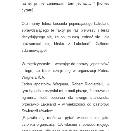
jasne, ja nie zamierzam tam jechać,.. ” [koniec
cytatu].
Oto mamy lidera kościoła popierającego Lakeland
sprawdzającego te fakty po raz pierwszy i teraz
decydującego się, że oni muszą „cofnąć się i nie
utożsamiać się blisko z Lakeland”. Całkiem
zdumiewające!
W międzyczasie – wracając do sprawy „apostołów”
i tego, co teraz dzieje się w organizacji Petera
Wagnera ICA:
Jeden apostołów Wagnera, Robert Ricciardelli, w
tym tygodniu przysłał mi e-mail pisząc, że otrzymał
ogromną ilość poparcia dla swego stanowiska
przeciwko Lakeland – w większości od pastorów.
Stwierdził również:
„Pojawiło się mnóstwo pytań wobec mnie, jako
członka organizacji ICA właśnie z powodu mojego