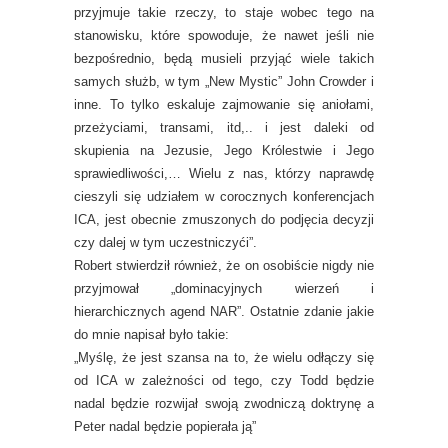
przyjmuje takie rzeczy, to staje wobec tego na
stanowisku, które spowoduje, że nawet jeśli nie
bezpośrednio, będą musieli przyjąć wiele takich
samych służb, w tym „New Mystic” John Crowder i
inne. To tylko eskaluje zajmowanie się aniołami,
przeżyciami, transami, itd,.. i jest daleki od
skupienia na Jezusie, Jego Królestwie i Jego
sprawiedliwości,… Wielu z nas, którzy naprawdę
cieszyli się udziałem w corocznych konferencjach
ICA, jest obecnie zmuszonych do podjęcia decyzji
czy dalej w tym uczestniczyći”.
Robert stwierdził również, że on osobiście nigdy nie
przyjmował „dominacyjnych wierzeń i
hierarchicznych agend NAR”. Ostatnie zdanie jakie
do mnie napisał było takie:
„Myślę, że jest szansa na to, że wielu odłączy się
od ICA w zależności od tego, czy Todd będzie
nadal będzie rozwijał swoją zwodniczą doktrynę a
Peter nadal będzie popierała ją”