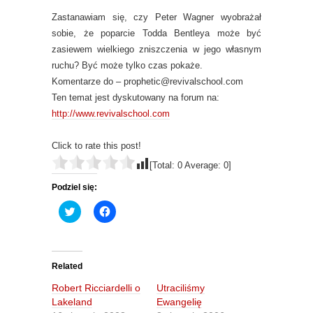
Zastanawiam się, czy Peter Wagner wyobrażał
sobie, że poparcie Todda Bentleya może być
zasiewem wielkiego zniszczenia w jego własnym
ruchu? Być może tylko czas pokaże.
Komentarze do – prophetic@revivalschool.com
Ten temat jest dyskutowany na forum na:
http://www.revivalschool.com
Click to rate this post!
[Total:
0
Average:
0
]
Podziel się:
C
C
l
l
i
i
c
c
k
k
t
t
o
o
Related
s
s
h
h
Robert Ricciardelli o
Utraciliśmy
a
a
r
r
Lakeland
Ewangelię
e
e