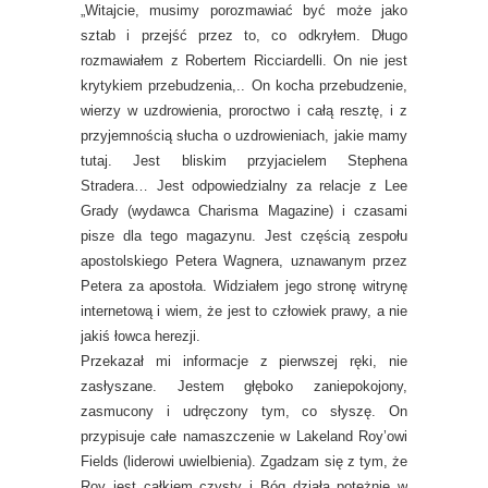
„Witajcie, musimy porozmawiać być może jako
sztab i przejść przez to, co odkryłem. Długo
rozmawiałem z Robertem Ricciardelli. On nie jest
krytykiem przebudzenia,.. On kocha przebudzenie,
wierzy w uzdrowienia, proroctwo i całą resztę, i z
przyjemnością słucha o uzdrowieniach, jakie mamy
tutaj. Jest bliskim przyjacielem Stephena
Stradera… Jest odpowiedzialny za relacje z Lee
Grady (wydawca Charisma Magazine) i czasami
pisze dla tego magazynu. Jest częścią zespołu
apostolskiego Petera Wagnera, uznawanym przez
Petera za apostoła. Widziałem jego stronę witrynę
internetową i wiem, że jest to człowiek prawy, a nie
jakiś łowca herezji.
Przekazał mi informacje z pierwszej ręki, nie
zasłyszane. Jestem głęboko zaniepokojony,
zasmucony i udręczony tym, co słyszę. On
przypisuje całe namaszczenie w Lakeland Roy’owi
Fields (liderowi uwielbienia). Zgadzam się z tym, że
Roy jest całkiem czysty i Bóg działa potężnie w