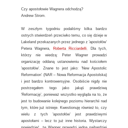
Czy apostołowie Wagnera odchodzą?
Andrew Strom.
W zeszłym tygodniu podaliśmy kilka bardzo
ostrych stwierdzeń przeciwko temu, co się dzieje w
Lakeland przekazanych przez jednego z 'apostołów’
Petera Wagnera,
Roberta Ricciardelli.
Dla tych,
którzy nie wiedzą: Peter Wagner prowadzi
organizację oddaną ustanowieniu nad kościołem
'apostołów’. Znane to jest jako: 'New Apostolic
Reformation’ (NAR – Nowa Reformacja Apostolska)
i jest bardzo kontrowersyjne. Osobiście nigdy nie
postrzegałem tego jako jakąś prawdziwą
'Reformację’, ponieważ wszystko wygląda na to, że
jest to budowanie kolejnego poziomu hierarchii nad
tym, które już istnieje. Kwestionuję również to, czy
wielu z tych 'apostołów’ jest prawdziwymi
apostołami – lecz to już inne historia. Wystarczy
powiedzieć, że Wagner prowadzi jedną najbardziej