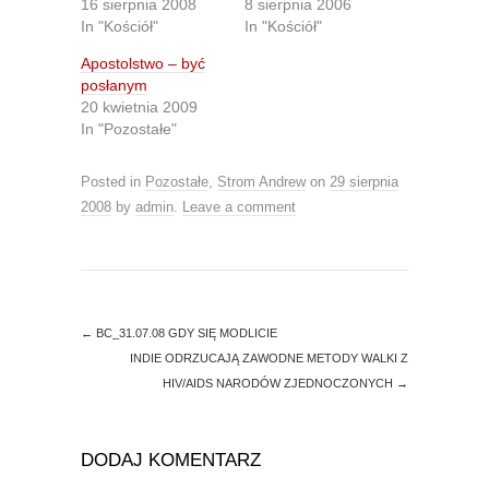
16 sierpnia 2008
8 sierpnia 2006
o
o
n
n
In "Kościół"
In "Kościół"
T
F
w
a
Apostolstwo – być
i
c
t
e
posłanym
t
b
20 kwietnia 2009
e
o
r
o
In "Pozostałe"
(
k
O
(
p
O
e
p
Posted in
Pozostałe
,
Strom Andrew
on
29 sierpnia
n
e
s
n
2008
by
admin
.
Leave a comment
i
s
n
i
n
n
e
n
w
e
w
w
i
w
n
i
d
n
←
BC_31.07.08 GDY SIĘ MODLICIE
o
d
INDIE ODRZUCAJĄ ZAWODNE METODY WALKI Z
w
o
)
w
HIV/AIDS NARODÓW ZJEDNOCZONYCH
→
)
DODAJ KOMENTARZ