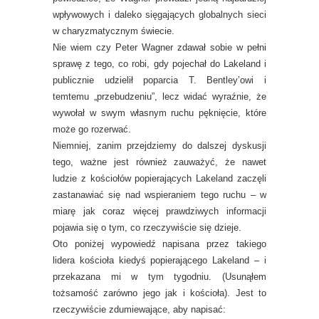
wpływowych i daleko sięgających globalnych sieci
w charyzmatycznym świecie.
Nie wiem czy Peter Wagner zdawał sobie w pełni
sprawę z tego, co robi, gdy pojechał do Lakeland i
publicznie udzielił poparcia T. Bentley’owi i
temtemu „przebudzeniu”, lecz widać wyraźnie, że
wywołał w swym własnym ruchu pęknięcie, które
może go rozerwać.
Niemniej, zanim przejdziemy do dalszej dyskusji
tego, ważne jest również zauważyć, że nawet
ludzie z kościołów popierających Lakeland zaczęli
zastanawiać się nad wspieraniem tego ruchu – w
miarę jak coraz więcej prawdziwych informacji
pojawia się o tym, co rzeczywiście się dzieje.
Oto poniżej wypowiedź napisana przez takiego
lidera kościoła kiedyś popierającego Lakeland – i
przekazana mi w tym tygodniu. (Usunąłem
tożsamość zarówno jego jak i kościoła). Jest to
rzeczywiście zdumiewające, aby napisać: