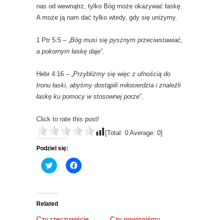
nas od wewnątrz, tylko Bóg może okazywać łaskę.
A może ją nam dać tylko wtedy, gdy się uniżymy.
1 Ptr 5:5 – „
Bóg musi się pysznym przeciwstawiać,
a pokornym łaskę daje
”.
Hebr 4:16 – „
Przybliżmy się więc z ufnością do
tronu łaski, abyśmy dostąpili miłosierdzia i znaleźli
łaskę ku pomocy w stosownej porze
”.
Click to rate this post!
[Total:
0
Average:
0
]
Podziel się:
C
C
l
l
i
i
c
c
k
k
t
t
o
o
Related
s
s
h
h
Czy rzeczywiście
Czy powinniśmy