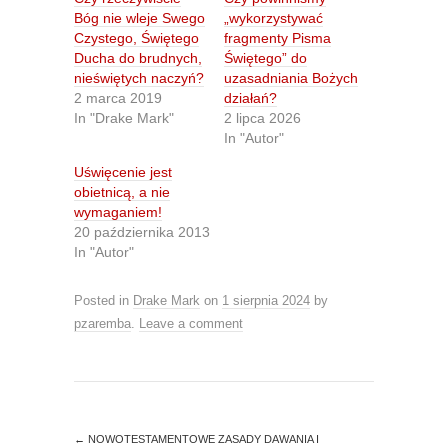
a
a
r
r
Bóg nie wleje Swego
„wykorzystywać
e
e
Czystego, Świętego
fragmenty Pisma
o
o
n
n
Ducha do brudnych,
Świętego” do
T
F
nieświętych naczyń?
uzasadniania Bożych
w
a
i
c
2 marca 2019
działań?
t
e
In "Drake Mark"
2 lipca 2026
t
b
e
o
In "Autor"
r
o
(
k
O
(
Uświęcenie jest
p
O
obietnicą, a nie
e
p
n
e
wymaganiem!
s
n
20 października 2013
i
s
n
i
In "Autor"
n
n
e
n
w
e
Posted in
w
Drake Mark
w
on
1 sierpnia 2024
by
i
w
pzaremba
.
Leave a comment
n
i
d
n
o
d
w
o
)
w
)
←
NOWOTESTAMENTOWE ZASADY DAWANIA I