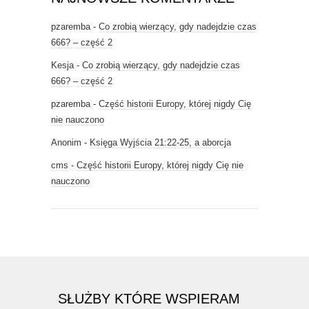
pzaremba
-
Co zrobią wierzący, gdy nadejdzie czas
666? – część 2
Kesja
-
Co zrobią wierzący, gdy nadejdzie czas
666? – część 2
pzaremba
-
Część historii Europy, której nigdy Cię
nie nauczono
Anonim
-
Księga Wyjścia 21:22-25, a aborcja
cms
-
Część historii Europy, której nigdy Cię nie
nauczono
SŁUŻBY KTÓRE WSPIERAM