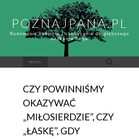
POZNAJPANA.PL
Budowanie kościoła i zachęcanie do głębszego
szukania Boga
Szukaj:
MENU
CZY POWINNIŚMY
OKAZYWAĆ
„MIŁOSIERDZIE”, CZY
„ŁASKĘ”, GDY