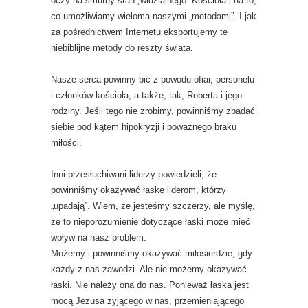
oczy na smutny stan „widzialnego” Kościoła i na to,
co umożliwiamy wieloma naszymi „metodami”. I jak
za pośrednictwem Internetu eksportujemy te
niebiblijne metody do reszty świata.
Nasze serca powinny bić z powodu ofiar, personelu
i członków kościoła, a także, tak, Roberta i jego
rodziny. Jeśli tego nie zrobimy, powinniśmy zbadać
siebie pod kątem hipokryzji i poważnego braku
miłości.
Inni przesłuchiwani liderzy powiedzieli, że
powinniśmy okazywać łaskę liderom, którzy
„upadają”. Wiem, że jesteśmy szczerzy, ale myślę,
że to nieporozumienie dotyczące łaski może mieć
wpływ na nasz problem.
Możemy i powinniśmy okazywać miłosierdzie, gdy
każdy z nas zawodzi. Ale nie możemy okazywać
łaski. Nie należy ona do nas. Ponieważ łaska jest
mocą Jezusa żyjącego w nas, przemieniającego