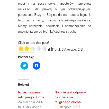
musimy na rzeczy owych apostołów i proroków
nauczać ludzi prawdy o tym pokrzepiającym
poruszeniu Bożym. Bóg nie dał nam ducha bojaźni,
lecz ducha mocy, miłości i trzeźwego myślenia.
Mamy narzędzia, powołanie i namaszczenie do
uwolnienia się od tych łańcuchów strachu.
Click to rate this post!
[Total:
3
Average:
2.3
]
Podziel się:
C
C
l
l
i
i
c
c
k
k
t
t
o
o
Related
s
s
h
h
Rozeznawanie
Nikt nie jest odporny
a
a
r
r
religijnego ducha
na działania
e
e
24 sierpnia 2007
religijnego ducha
o
o
n
n
In "Clark Jonas"
25 sierpnia 2007