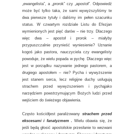
„ewangelista”, a „prorok” czy „apostoł”. Odpowiedź
może być tylko taka, że sami wywyższyliśmy te
dwa pierwsze tytuły i daliśmy im pełen szacunku
status. W czwartym rozdziale Listu do Efezjan
wymienionych jest pięć darów – nie trzy. Dlaczego
więc dwa – apostoł i prorok – miałyby
przypuszczalnie przynieść wyniesienie? Uznanie
kogoś jako pastora, nauczyciela czy ewangelisty
powoduje, że wielu popada w pychę. Dlaczego więc
jest w porządku nazywanie jednego pastorem, a
drugiego apostołem – nie? Pycha i wywyższenie
jest stanem serca, lecz religijne duchy usługują
strachem przed wywyższeniem i pychąjako
narzędziem powstrzymującym Bożych ludzi przed
wejściem do świeżego objawienia.
Często kościółjest paraliżowany
strachem przed
ekscesami i fanatyzmem
.
Wielu obawia się, że
jeśli będą głosić apostolskie przesłanie to wezwani