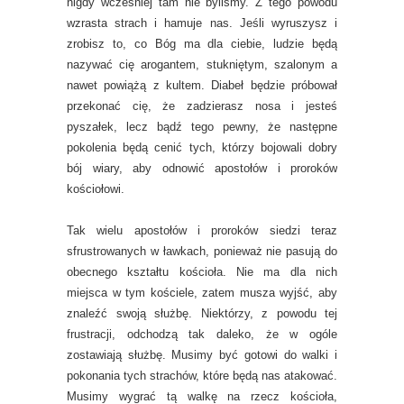
nigdy wcześniej tam nie byliśmy. Z tego powodu
wzrasta strach i hamuje nas. Jeśli wyruszysz i
zrobisz to, co Bóg ma dla ciebie, ludzie będą
nazywać cię arogantem, stukniętym, szalonym a
nawet powiążą z kultem. Diabeł będzie próbował
przekonać cię, że zadzierasz nosa i jesteś
pyszałek, lecz bądź tego pewny, że następne
pokolenia będą cenić tych, którzy bojowali dobry
bój wiary, aby odnowić apostołów i proroków
kościołowi.
Tak wielu apostołów i proroków siedzi teraz
sfrustrowanych w ławkach, ponieważ nie pasują do
obecnego kształtu kościoła. Nie ma dla nich
miejsca w tym kościele, zatem musza wyjść, aby
znaleźć swoją służbę. Niektórzy, z powodu tej
frustracji, odchodzą tak daleko, że w ogóle
zostawiają służbę. Musimy być gotowi do walki i
pokonania tych strachów, które będą nas atakować.
Musimy wygrać tą walkę na rzecz kościoła,