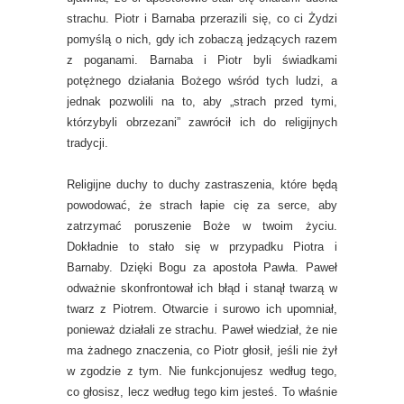
strachu. Piotr i Barnaba przerazili się, co ci Żydzi
pomyślą o nich, gdy ich zobaczą jedzących razem
z poganami. Barnaba i Piotr byli świadkami
potężnego działania Bożego wśród tych ludzi, a
jednak pozwolili na to, aby „strach przed tymi,
którzybyli obrzezani” zawrócił ich do religijnych
tradycji.
Religijne duchy to duchy zastraszenia, które będą
powodować, że strach łapie cię za serce, aby
zatrzymać poruszenie Boże w twoim życiu.
Dokładnie to stało się w przypadku Piotra i
Barnaby. Dzięki Bogu za apostoła Pawła. Paweł
odważnie skonfrontował ich błąd i stanął twarzą w
twarz z Piotrem. Otwarcie i surowo ich upomniał,
ponieważ działali ze strachu. Paweł wiedział, że nie
ma żadnego znaczenia, co Piotr głosił, jeśli nie żył
w zgodzie z tym. Nie funkcjonujesz według tego,
co głosisz, lecz według tego kim jesteś. To właśnie