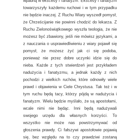
wpadną w ekscesy i fanatyzm. Ekscesy i fanatyzm
towarzyszyły każdemu ruchowi i w tym przypadku
nie będzie inaczej. Z Ruchu Wiary wyszedł pomysł,
że Chrześcijanie nie powinni chodzić do lekarza. Z
Ruchu Zielonoświątkowego wyszła teologia, że nie
możesz być zbawiony, jeśli nie mówisz językami, a
z nauczania o usprawiedliwieniu z wiary pojawił się
pomysł, że możesz żyć jak ci się podoba,
ponieważ nie przez dobre uczynki idzie się do
nieba. Każde z tych stwierdzeń jest przykładem
nadużycia i fanatyzmu, a jednak każdy z nich
pochodzi z wielkich ruchów, które odnowiły wiele
prawd i objawienia w Ciele Chrystusa. Tak też i w
tym ruchu będą tacy, którzy pójdą w nadużycia i
fanatyzm. Wielu będzie myślało, że są apostołami,
wcale nimi nie będąc. Inni będą nadużywali
swojego urzędu dla własnych korzyści. To
wszystko nie może nas powstrzymywać od
głoszenia prawdy. Ci fałszywi apostołowie pojawią
się, bez względu na to czy prawdziwi zostaną