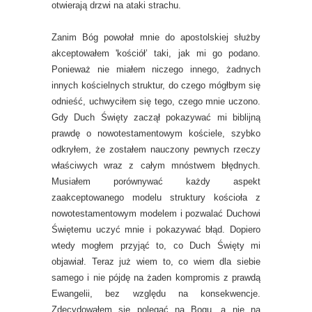
otwierają drzwi na ataki strachu.
Zanim Bóg powołał mnie do apostolskiej służby
akceptowałem 'kościół’ taki, jak mi go podano.
Ponieważ nie miałem niczego innego, żadnych
innych kościelnych struktur, do czego mógłbym się
odnieść, uchwyciłem się tego, czego mnie uczono.
Gdy Duch Święty zaczął pokazywać mi biblijną
prawdę o nowotestamentowym kościele, szybko
odkryłem, że zostałem nauczony pewnych rzeczy
właściwych wraz z całym mnóstwem błędnych.
Musiałem porównywać każdy aspekt
zaakceptowanego modelu struktury kościoła z
nowotestamentowym modelem i pozwalać Duchowi
Świętemu uczyć mnie i pokazywać błąd. Dopiero
wtedy mogłem przyjąć to, co Duch Święty mi
objawiał. Teraz już wiem to, co wiem dla siebie
samego i nie pójdę na żaden kompromis z prawdą
Ewangelii, bez względu na konsekwencje.
Zdecydowałem się polegać na Bogu, a nie na