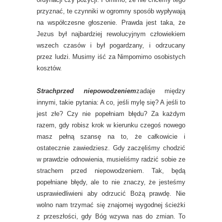
przyznać, te czynniki w ogromny sposób wypływają
na współczesne głoszenie. Prawda jest taka, że
Jezus był najbardziej rewolucyjnym człowiekiem
wszech czasów i był pogardzany, i odrzucany
przez ludzi. Musimy iść za Nimpomimo osobistych
kosztów.
Strachprzed niepowodzeniem
zadaje między
innymi, takie pytania: A co, jeśli mylę się? A jeśli to
jest złe? Czy nie popełniam błędu? Za każdym
razem, gdy robisz krok w kierunku czegoś nowego
masz pełną szansę na to, że całkowicie i
ostatecznie zawiedziesz. Gdy zaczęliśmy chodzić
w prawdzie odnowienia, musieliśmy radzić sobie ze
strachem przed niepowodzeniem. Tak, będą
popełniane błędy, ale to nie znaczy, że jesteśmy
usprawiedliwieni aby odrzucić Bożą prawdę. Nie
wolno nam trzymać się znajomej wygodnej ścieżki
z przeszłości, gdy Bóg wzywa nas do zmian. To