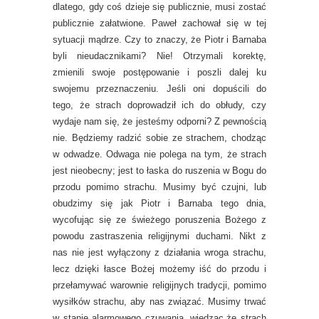
dlatego, gdy coś dzieje się publicznie, musi zostać
publicznie załatwione. Paweł zachował się w tej
sytuacji mądrze. Czy to znaczy, że Piotr i Barnaba
byli nieudacznikami? Nie! Otrzymali korektę,
zmienili swoje postępowanie i poszli dalej ku
swojemu przeznaczeniu. Jeśli oni dopuścili do
tego, że strach doprowadził ich do obłudy, czy
wydaje nam się, że jesteśmy odporni? Z pewnością
nie. Będziemy radzić sobie ze strachem, chodząc
w odwadze. Odwaga nie polega na tym, że strach
jest nieobecny; jest to łaska do ruszenia w Bogu do
przodu pomimo strachu. Musimy być czujni, lub
obudzimy się jak Piotr i Barnaba tego dnia,
wycofując się ze świeżego poruszenia Bożego z
powodu zastraszenia religijnymi duchami. Nikt z
nas nie jest wyłączony z działania wroga strachu,
lecz dzięki łasce Bożej możemy iść do przodu i
przełamywać warownie religijnych tradycji, pomimo
wysiłków strachu, aby nas związać. Musimy trwać
w stanie alarmowego czuwania, wiedząc,że strach