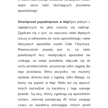
wiąże serca ludzi słuchających przesłania
apostolskiego.
Strachprzed popadnięciem w błąd
j
est jednym z
największych na jakie musimy się natknąć.
Zgadzam się z tym, że nauczano wiele błędnych
rzeczy w odniesieniu do ruchu apostolskiego i wiele
fałszywych apostołów zraniło Ciało Chrystusa.
Równocześnie prawdą jest to, że wielu
prawdziwych lecz niedojrzałych apostołów nie
czekając na swoje powołanie, włączało się do
ruchu przedwcześnie, przynosząc tylko naganę dla
tego przesłania. Mimo wszystko, nie możemy
wylewać dziecka wraz z kąpielą, tylko dlatego, że
boimy się popaść w błąd. Wielu boi się wpuścić
innych kaznodziei za kazalnicę z tego samego
powodu. Są tacy, którzy zgadzają się apostolskim
ruchem, niemniej poświęcają 45 minut swojego
czasu za kazalnicą ostrzegając innych przed