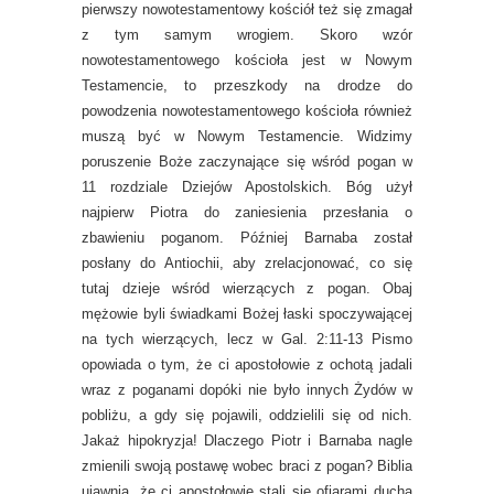
pierwszy nowotestamentowy kościół też się zmagał
z tym samym wrogiem. Skoro wzór
nowotestamentowego kościoła jest w Nowym
Testamencie, to przeszkody na drodze do
powodzenia nowotestamentowego kościoła również
muszą być w Nowym Testamencie. Widzimy
poruszenie Boże zaczynające się wśród pogan w
11 rozdziale Dziejów Apostolskich. Bóg użył
najpierw Piotra do zaniesienia przesłania o
zbawieniu poganom. Później Barnaba został
posłany do Antiochii, aby zrelacjonować, co się
tutaj dzieje wśród wierzących z pogan. Obaj
mężowie byli świadkami Bożej łaski spoczywającej
na tych wierzących, lecz w Gal. 2:11-13 Pismo
opowiada o tym, że ci apostołowie z ochotą jadali
wraz z poganami dopóki nie było innych Żydów w
pobliżu, a gdy się pojawili, oddzielili się od nich.
Jakaż hipokryzja! Dlaczego Piotr i Barnaba nagle
zmienili swoją postawę wobec braci z pogan? Biblia
ujawnia, że ci apostołowie stali się ofiarami ducha