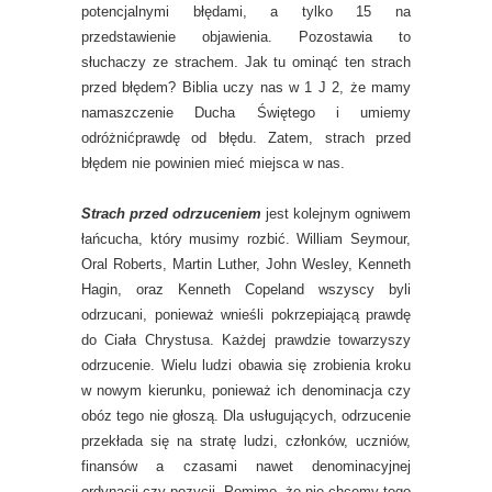
potencjalnymi błędami, a tylko 15 na
przedstawienie objawienia. Pozostawia to
słuchaczy ze strachem. Jak tu ominąć ten strach
przed błędem? Biblia uczy nas w 1 J 2, że mamy
namaszczenie Ducha Świętego i umiemy
odróżnićprawdę od błędu. Zatem, strach przed
błędem nie powinien mieć miejsca w nas.
Strach przed odrzuceniem
jest kolejnym ogniwem
łańcucha, który musimy rozbić. William Seymour,
Oral Roberts, Martin Luther, John Wesley, Kenneth
Hagin, oraz Kenneth Copeland wszyscy byli
odrzucani, ponieważ wnieśli pokrzepiającą prawdę
do Ciała Chrystusa. Każdej prawdzie towarzyszy
odrzucenie. Wielu ludzi obawia się zrobienia kroku
w nowym kierunku, ponieważ ich denominacja czy
obóz tego nie głoszą. Dla usługujących, odrzucenie
przekłada się na stratę ludzi, członków, uczniów,
finansów a czasami nawet denominacyjnej
ordynacji czy pozycji. Pomimo, że nie chcemy tego