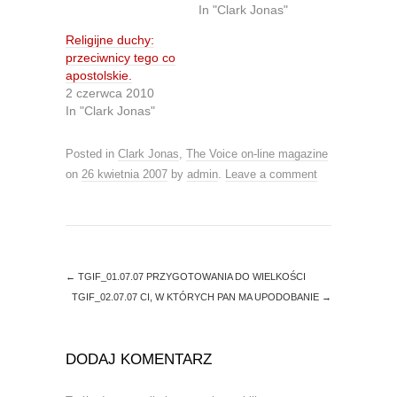
T
F
In "Clark Jonas"
w
a
i
c
t
e
Religijne duchy:
t
b
przeciwnicy tego co
e
o
r
o
apostolskie.
(
k
O
(
2 czerwca 2010
p
O
In "Clark Jonas"
e
p
n
e
s
n
i
s
Posted in
Clark Jonas
,
The Voice on-line magazine
n
i
n
n
on
26 kwietnia 2007
by
admin
.
Leave a comment
e
n
w
e
w
w
i
w
n
i
d
n
o
d
w
o
)
w
←
TGIF_01.07.07 PRZYGOTOWANIA DO WIELKOŚCI
)
TGIF_02.07.07 CI, W KTÓRYCH PAN MA UPODOBANIE
→
DODAJ KOMENTARZ