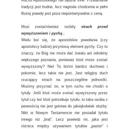
Ruchu Apostolskiego nie będzie inne. Przełamanie
tradycji jest trudne, lecz nagroda chodzenia w pełni
Bożej prawdy jest poza nieporównywalne z ceną.
Musi zostaćrównież rozbity
strach przed
wywyższeniem i pychą
.
Wielu boi się, że apostolskie powołania (czy
apostolscy ludzie) przyniosą element pychy. Czy to
znaczy, że Bóg nie może dać światu ani odrobiny
większego poznania, ponieważ ktoś może zostać
wywyższony? Nie! To brzmi bardzo duchowo i
pokornie, lecz takie nie jest. Jest religijny duch
rzucający strach na poszczególne jednostki.
Musimy przyznać że, w tym ruchu nie chodzi o
tytuły. Jeśli ktoś może zostać wywyższony przez
tytuł czy też ktoś potrzebuje tytułu, to taka osoba z
pewnością nie jest gotowa do jakiejkolwiek służby.
Nikt w Nowym Testamencie nie posiadał tytułu
innego niż „brat”. Lecz powiedz mi, jaka jest
różnica między używaniem tytułów „pastor” i