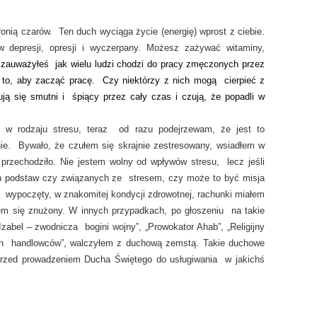
nią czarów. Ten duch wyciąga życie (energię) wprost z ciebie.
 depresji, opresji i wyczerpany. Możesz zażywać witaminy,
zauważyłeś jak wielu ludzi chodzi do pracy zmęczonych przez
o to, aby zacząć pracę. Czy niektórzy z nich mogą cierpieć z
ją się smutni i śpiący przez cały czas i czują, że popadli w
 w rodzaju stresu, teraz od razu podejrzewam, że jest to
. Bywało, że czułem się skrajnie zestresowany, wsiadłem w
przechodziło. Nie jestem wolny od wpływów stresu, lecz jeśli
 podstaw czy związanych ze stresem, czy może to być misja
 wypoczęty, w znakomitej kondycji zdrowotnej, rachunki miałem
em się znużony. W innych przypadkach, po głoszeniu na takie
Izabel – zwodnicza bogini wojny”, „Prowokator Ahab”, „Religijny
ch handlowców”, walczyłem z duchową zemstą. Takie duchowe
przed prowadzeniem Ducha Świętego do usługiwania w jakichś