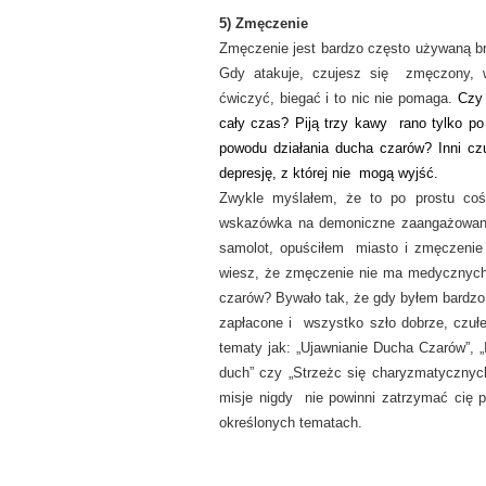
5) Zmęczenie
Zmęczenie jest bardzo często używaną bro
Gdy atakuje, czujesz się zmęczony, w
ćwiczyć, biegać i to nic nie pomaga.
Czy 
cały czas? Piją trzy kawy rano tylko p
powodu działania ducha czarów? Inni czu
depresję, z której nie mogą wyjść.
Zwykle myślałem, że to po prostu coś
wskazówka na demoniczne zaangażowanie
samolot, opuściłem miasto i zmęczenie 
wiesz, że zmęczenie nie ma medycznych
czarów? Bywało tak, że gdy byłem bardzo
zapłacone i wszystko szło dobrze, czuł
tematy jak: „Ujawnianie Ducha Czarów”, „
duch” czy „Strzeżc się charyzmatyczny
misje nigdy nie powinni zatrzymać cię 
określonych tematach.