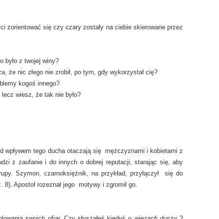
ci zorientować się czy czary zostały na ciebie skierowane przez
o było z twojej winy?
 że nic złego nie zrobił, po tym, gdy wykorzystał cię?
blemy kogoś innego?
 lecz wiesz, że tak nie było?
pod wpływem tego ducha otaczają się mężczyznami i kobietami z
dzi z zaufanie i do innych o dobrej reputacji, starając się, aby
rupy. Szymon, czarnoksiężnik, na przykład, przyłączył się do
. 8). Apostoł rozeznał jego motywy i zgromił go.
olowania swoich ofiar. Czy słyszałeś kiedyś o
więzach duszy
?