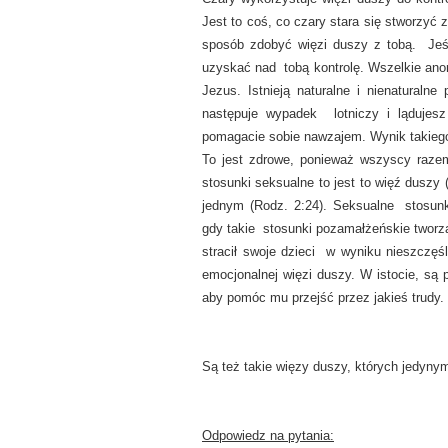
Jest to coś, co czary stara się stworzyć 
sposób zdobyć więzi duszy z tobą. Jeśl
uzyskać nad tobą kontrolę. Wszelkie an
Jezus. Istnieją naturalne i nienaturaln
następuje wypadek lotniczy i lądujesz
pomagacie sobie nawzajem. Wynik takieg
To jest zdrowe, ponieważ wszyscy raze
stosunki seksualne to jest to więź duszy 
jednym (Rodz. 2:24). Seksualne stosun
gdy takie stosunki pozamałżeńskie tworzą
stracił swoje dzieci w wyniku nieszczę
emocjonalnej więzi duszy. W istocie, są 
aby pomóc mu przejść przez jakieś trudy.
Są też takie więzy duszy, których jedynym
Odpowiedz na pytania: