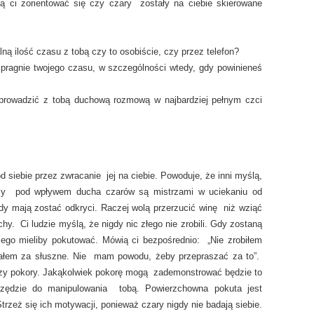
gą ci zorientować się czy czary zostały na ciebie skierowane
ną ilość czasu z tobą czy to osobiście, czy przez telefon?
i pragnie twojego czasu, w szczególności wtedy, gdy powinieneś
prowadzić z tobą duchową rozmową w najbardziej pełnym czci
 siebie przez zwracanie jej na ciebie. Powoduje, że inni myślą,
jący pod wpływem ducha czarów są mistrzami w uciekaniu od
y mają zostać odkryci. Raczej wolą przerzucić winę niż wziąć
hy. Ci ludzie myślą, że nigdy nic złego nie zrobili. Gdy zostaną
ego mieliby pokutować. Mówią ci bezpośrednio: „Nie zrobiłem
ażałem za słuszne. Nie mam powodu, żeby przepraszać za to”.
 czy pokory. Jakąkolwiek pokorę mogą zademonstrować będzie to
rzędzie do manipulowania tobą. Powierzchowna pokuta jest
rzeż się ich motywacji, ponieważ czary nigdy nie badają siebie.