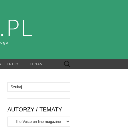
.PL
Boga
Szukaj:
YTELNICY
O NAS
Szukaj:
AUTORZY / TEMATY
Autorzy
/