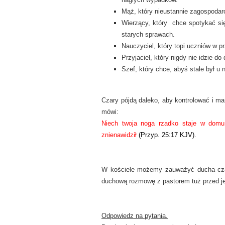
Mąż, który nieustannie zagospodaro
Wierzący, który chce spotykać si
starych sprawach.
Nauczyciel, który topi uczniów w 
Przyjaciel, który nigdy nie idzie do
Szef, który chce, abyś stale był u n
Czary pójdą daleko, aby kontrolować i ma
mówi:
Niech twoja noga rzadko staje w domu 
znienawidził
(Przyp. 25:17 KJV).
W kościele możemy zauważyć ducha czar
duchową rozmowę z pastorem tuż przed je
Odpowiedz na pytania.