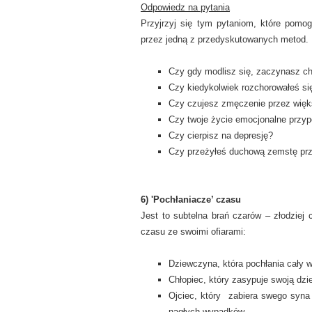
Odpowiedz na pytania
Przyjrzyj się tym pytaniom, które pomo
przez jedną z przedyskutowanych metod.
Czy gdy modlisz się, zaczynasz c
Czy kiedykolwiek rozchorowałeś się
Czy czujesz zmęczenie przez wię
Czy twoje życie emocjonalne przy
Czy cierpisz na depresję?
Czy przeżyłeś duchową zemstę prz
6) 'Pochłaniacze’ czasu
Jest to subtelna brań czarów – złodziej
czasu ze swoimi ofiarami:
Dziewczyna, która pochłania cały w
Chłopiec, który zasypuje swoją dz
Ojciec, który zabiera swego syna 
nagłych wypadków.