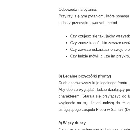
Odpowiedz na pytania:
Przyjrzyj się tym pytaniom, które pomogą 
jedną z przedyskutowanych metod.
Czy czujesz się tak, jakby wszystk
Czy znasz kogoś, kto zawsze uważa,
Czy zawsze oskarżasz o swoje pro
Czy ludzie mówili ci, że im przykro,
8) Legalne przyczółki (fronty)
Duch czarów wyszukuje legalnego frontu.
Aby dobrze wyglądać, ludzie działający 
charakterem. Starają się przyłączyć do lu
wyglądało na to, że oni należą do tej g
usługującego zespołu Piotra w Samarii (Dz
9) Więzy duszy
Czary wykorzystuje więzi duszy do kontr