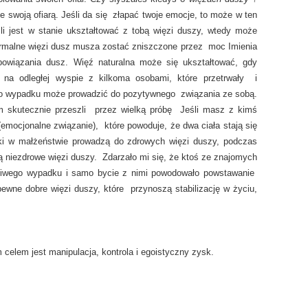
ze swoją ofiarą. Jeśli da się złapać twoje emocje, to może w ten
i jest w stanie ukształtować z tobą więzi duszy, wtedy może
ormalne więzi dusz musza zostać zniszczone przez moc Imienia
e powiązania dusz.
Więź naturalna może się ukształtować, gdy
 na odległej wyspie z kilkoma osobami, które przetrwały i
o wypadku może prowadzić do pozytywnego związania ze sobą.
m skutecznie przeszli przez wielką próbę Jeśli masz z kimś
(emocjonalne związanie), które powoduje, że dwa ciała stają się
ki w małżeństwie prowadzą do zdrowych więzi duszy, podczas
 niezdrowe więzi duszy. Zdarzało mi się, że ktoś ze znajomych
śliwego wypadku i samo bycie z nimi powodowało powstawanie
pewne dobre więzi duszy, które przynoszą stabilizację w życiu,
 celem jest manipulacja, kontrola i egoistyczny zysk.