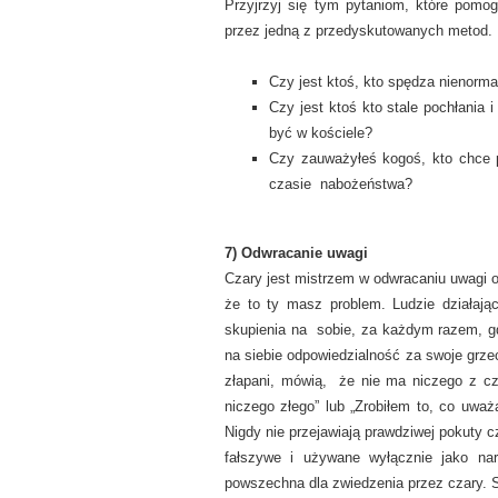
Przyjrzyj się tym pytaniom, które pomo
przez jedną z przedyskutowanych metod.
Czy jest ktoś, kto spędza nienormal
Czy jest ktoś kto stale pochłania 
być w kościele?
Czy zauważyłeś kogoś, kto chce 
czasie nabożeństwa?
7) Odwracanie uwagi
Czary jest mistrzem w odwracaniu uwagi od
że to ty masz problem. Ludzie działa
skupienia na sobie, za każdym razem, gd
na siebie odpowiedzialność za swoje grzec
złapani, mówią, że nie ma niczego z cz
niczego złego” lub „Zrobiłem to, co uw
Nigdy nie przejawiają prawdziwej pokuty
fałszywe i używane wyłącznie jako na
powszechna dla zwiedzenia przez czary. St