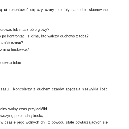
gą ci zorientować się czy czary zostały na ciebie skierowane
horować lub masz bóle głowy?
 po konfrontacji z kimś, kto walczy duchowo z tobą?
kszość czasu?
pomina huśtawkę?
eciwko tobie
 czasu. Kontrolerzy z duchem czarów spędzają niezwykłą ilość
olny wolny czas przyjaciółki.
iewczynę przesadną troską.
w czasie jego wolnych dni, z powodu stale powtarzających się