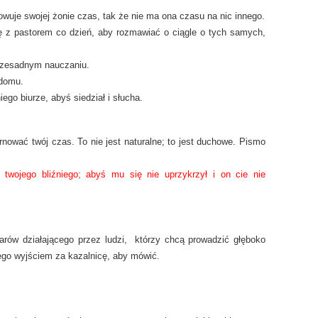
wuje swojej żonie czas, tak że nie ma ona czasu na nic innego.
ę z pastorem co dzień, aby rozmawiać o ciągle o tych samych,
przesadnym nauczaniu.
 domu.
iego biurze, abyś siedział i słucha.
rnować twój czas. To nie jest naturalne; to jest duchowe. Pismo
twojego bliźniego; abyś mu się nie uprzykrzył i on cie nie
ów działającego przez ludzi, którzy chcą prowadzić głęboko
go wyjściem za kazalnicę, aby mówić.