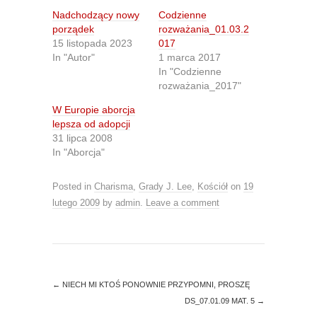
s
s
h
h
Nadchodzący nowy
Codzienne
a
a
r
r
porządek
rozważania_01.03.2
e
e
15 listopada 2023
017
o
o
n
n
In "Autor"
1 marca 2017
T
F
In "Codzienne
w
a
i
c
rozważania_2017"
t
e
t
b
W Europie aborcja
e
o
r
o
lepsza od adopcji
(
k
O
(
31 lipca 2008
p
O
In "Aborcja"
e
p
n
e
s
n
i
s
Posted in
Charisma
,
Grady J. Lee
,
Kościół
on
19
n
i
n
n
lutego 2009
by
admin
.
Leave a comment
e
n
w
e
w
w
i
w
n
i
d
n
o
d
w
o
)
w
←
NIECH MI KTOŚ PONOWNIE PRZYPOMNI, PROSZĘ
)
DS_07.01.09 MAT. 5
→