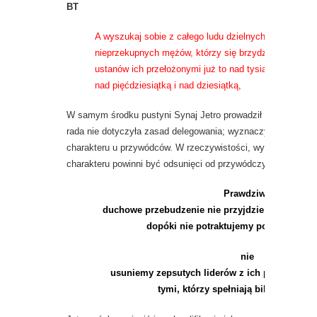
BT
A wyszukaj sobie z całego ludu dzielnych, bojących s
nieprzekupnych mężów, którzy się brzydzą niesprawi
ustanów ich przełożonymi już to nad tysiącem, już to 
nad pięćdziesiątką i nad dziesiątką,
W samym środku pustyni Synaj Jetro prowadził pierwszy kurs
rada nie dotyczyła zasad delegowania; wyznaczył on równi
charakteru u przywódców. W rzeczywistości, wyraźnie pokaza
charakteru powinni być odsunięci od przywódczych pozycji.
Prawdziwe
duchowe przebudzenie nie przyjdzie do ameryka
dopóki nie potraktujemy poważnie rady
nie
usuniemy zepsutych liderów z ich pozycji, i ni
tymi, którzy spełniają biblijne stand