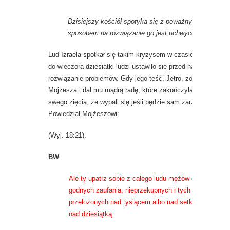
Dzisiejszy kościół spotyka się z poważnym kryzyse
sposobem na rozwiązanie go jest uchwycenie się trz
Lud Izraela spotkał się takim kryzysem w czasie swej wędró
do wieczora dziesiątki ludzi ustawiło się przed namiotem Mo
rozwiązanie problemów. Gdy jego teść, Jetro, zobaczył tłumy
Mojżesza i dał mu mądrą radę, które zakończyła się zapisem
swego zięcia, że wypali się jeśli będzie sam zarządzał cały
Powiedział Mojżeszowi:
(Wyj. 18:21).
BW
Ale ty upatrz sobie z całego ludu mężów dzielnych, 
godnych zaufania, nieprzekupnych i tych ustanów nad
przełożonych nad tysiącem albo nad setką, albo nad p
nad dziesiątką