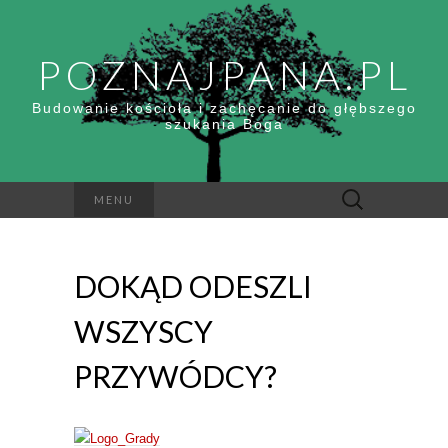
POZNAJPANA.PL
Budowanie kościoła i zachęcanie do głębszego
szukania Boga
Szukaj:
MENU
DOKĄD ODESZLI
WSZYSCY
PRZYWÓDCY?