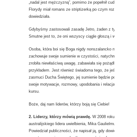
„nadal jest mężczyzną”, pomimo że popełnił cudzołóstwo. P
Florydy miał romans ze striptizerką po czym rozwiódł się z ż
dowiedziała.
Gdybyśmy zastosowali zasadę Jetro, żaden z tych mężczyzn 
Smutne jest to, że oni wszyscy ciągle głoszą i wielkie tłumy 
Osoba, która boi się Boga nigdy nonszalancko nie traktuje 
zachowuje swoje sumienie w czystości, natychmiast jest pr
zrobiła niewłaściwą uwagę, zabawiała się pożądliwymi myśla
przykładem. Jest również świadoma tego, że jeśli szybko ni
zasmuci Ducha Świętego, jej sumienie będzie pokalana. Tak 
swoje motywacje, rozmowy, upodobania i relacja, aby być p
kursu.
Boże, daj nam liderów, którzy boją się Ciebie!
2. Liderzy, którzy mówią prawdę.
W 2008 roku usłyszeliśmy
australijskiego lidera uwielbienia, Mika Gaulielmucci, autora p
Powiedział publiczności, że napisał ją, gdy dowiedział się,