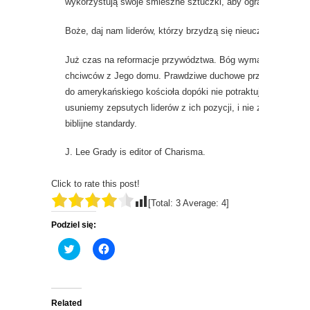
wykorzystują swoje śmieszne sztuczki, aby ograbiać chrześc
Boże, daj nam liderów, którzy brzydzą się nieuczciwym zys
Już czas na reformacje przywództwa. Bóg wymaga od nas, 
chciwców z Jego domu. Prawdziwe duchowe przebudzenie ni
do amerykańskiego kościoła dopóki nie potraktujemy poważni
usuniemy zepsutych liderów z ich pozycji, i nie zastąpimy ich
biblijne standardy.
J. Lee Grady is editor of Charisma.
Click to rate this post!
[Total:
3
Average:
4
]
Podziel się:
C
C
l
l
i
i
c
c
k
k
t
t
o
o
Related