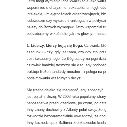
Jetro mógł wymienić inne kwalifikacje jako warunki wstępne
wspomnieć o charyzmie, seksapilu, umiejętności głoszenia,
intelekcie, umiejętnościach organizacyjnych, biznesowym k
rodowodzie czy wysokich rankingach w politycznych sondaża
należy do Bożych wymogów. Jetro wspomniał trzy cechy, któ
potrzebujemy w kościele, jak i w głównym nurcie kultury.
1
. Liderzy, którzy boją się Boga.
Człowiek, który boi się Bo
szacunku – czy, gdy jest sam, czy gdy stoi przed tłumem.
Jest świadomy tego, że Bóg patrzy na jego działanie i waży 
człowiek bardziej troszczy się o to, aby podobać się Bogu n
traktuje Boże standardy moralne – i polega na pomocy Duch
podejmowaniu właściwych decyzji.
Nie trzeba daleko się rozglądać, aby zobaczyć, że ameryka
jest bojaźni Bożej. W 2008 roku popularny charyzmatyczny k
nabożeństwa przebudzeniowe, po czym, po czterech miesiąca
Inny znany duchowny z Atlanty pobił swoją żonę na parkingu 
rozwodzie bezceremonialnie oświadczył, że chciał nowej żony
Inny kaznodzieja z Baltimor zrobił dziecko kochance i chełpi