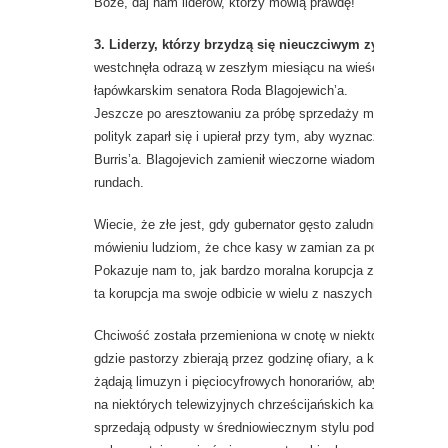
Boże, daj nam liderów, którzy mówią prawdę!
3. Liderzy, którzy brzydzą się nieuczciwym zyskiem.
Wię
westchnęła odrazą w zeszłym miesiącu na wieść o dziwacz
łapówkarskim senatora Roda Blagojewich’a.
Jeszcze po aresztowaniu za próbę sprzedaży miejsca Bara
polityk zaparł się i upierał przy tym, aby wyznaczono na to
Burris’a.
Blagojevich zamienił wieczorne wiadomości w grudn
rundach.
Wiecie, że złe jest, gdy gubernator gęsto zaludnionego stanu
mówieniu ludziom, że chce kasy w zamian za polityczne sta
Pokazuje nam to, jak bardzo moralna korupcja zainfekowała
ta korupcja ma swoje odbicie w wielu z naszych kościołów.
Chciwość została przemieniona w cnotę w niektórych chary
gdzie pastorzy zbierają przez godzinę ofiary, a kaznodzieje 
żądają limuzyn i pięciocyfrowych honorariów, aby żyć jak sła
na niektórych telewizyjnych chrześcijańskich kanałach, gdz
sprzedają odpusty w średniowiecznym stylu pod płaszczykiem