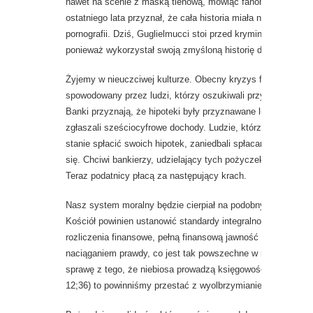
nawet na scenie z maską tlenową, mówiąc fanom, że bardzo c
ostatniego lata przyznał, że cała historia miała na celu ukryc
pornografii. Dziś, Guglielmucci stoi przed kryminalnymi wyr
ponieważ wykorzystał swoją zmyśloną historię do zbierania p
Żyjemy w nieuczciwej kulturze. Obecny kryzys finansowy zo
spowodowany przez ludzi, którzy oszukiwali przy pożyczka
Banki przyznają, że hipoteki były przyznawane ludziom, któr
zgłaszali sześciocyfrowe dochody. Ludzie, którzy podawali 
stanie spłacić swoich hipotek, zaniedbali spłacanie swoich 
się. Chciwi bankierzy, udzielający tych pożyczek również kła
Teraz podatnicy płacą za następujący krach.
Nasz system moralny będzie cierpiał na podobny upadek, jeś
Kościół powinien ustanowić standardy integralności i powin
rozliczenia finansowe, pełną finansową jawność i koniec z „
naciąganiem prawdy, co jest tak powszechne w naszych sze
sprawę z tego, że niebiosa prowadzą księgowość „każdego n
12;36) to powinniśmy przestać z wyolbrzymianiem naszych r