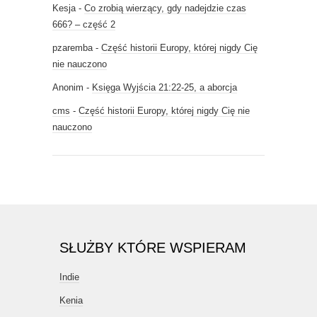
Kesja
-
Co zrobią wierzący, gdy nadejdzie czas
666? – część 2
pzaremba
-
Część historii Europy, której nigdy Cię
nie nauczono
Anonim
-
Księga Wyjścia 21:22-25, a aborcja
cms
-
Część historii Europy, której nigdy Cię nie
nauczono
SŁUŻBY KTÓRE WSPIERAM
Indie
Kenia