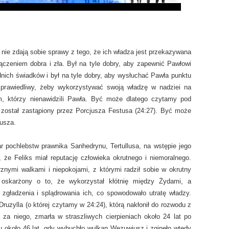
nie zdają sobie sprawy z tego, że ich władza jest przekazywana
ączeniem dobra i zła. Był na tyle dobry, aby zapewnić Pawłowi
nich świadków i był na tyle dobry, aby wysłuchać Pawła punktu
sprawiedliwy, żeby wykorzystywać swoją władzę w nadziei na
, którzy nienawidzili Pawła. Być może dlatego czytamy pod
s został zastąpiony przez Porcjusza Festusa (24:27). Być może
jusza.
ar pochlebstw prawnika Sanhedrynu, Tertullusa, na wstępie jego
 że Feliks miał reputację człowieka okrutnego i niemoralnego.
znymi walkami i niepokojami, z którymi radził sobie w okrutny
oskarżony o to, że wykorzystał kłótnię między Żydami, a
 zgładzenia i splądrowania ich, co spowodowało utratę władzy.
ruzylla (o której czytamy w 24:24), którą nakłonił do rozwodu z
za niego, zmarła w straszliwych cierpieniach około 24 lat po
u około 46 lat, gdy wybuchło wulkan Wezuwiusz i zginęło wtedy