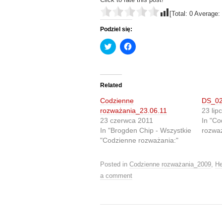
[Total:
0
Average:
Podziel się:
C
C
l
l
i
i
c
c
k
k
t
t
o
o
Related
s
s
h
h
Codzienne
DS_02
a
a
r
r
rozważania_23.06.11
23 lip
e
e
23 czerwca 2011
In "Co
o
o
n
n
In "Brogden Chip - Wszystkie
rozwa
T
F
"Codzienne rozważania:"
w
a
i
c
t
e
t
b
Posted in
Codzienne rozważania_2009
,
He
e
o
r
o
a comment
(
k
O
(
p
O
e
p
n
e
s
n
i
s