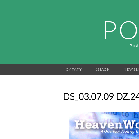
PO
Bud
CYTATY
KSIĄŻKI
NEWSL
DS_03.07.09 DZ.2