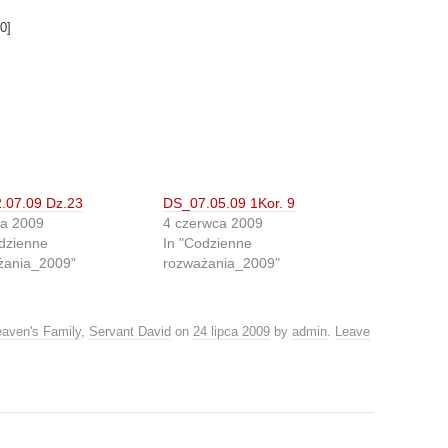
0
]
.07.09 Dz.23
DS_07.05.09 1Kor. 9
ca 2009
4 czerwca 2009
dzienne
In "Codzienne
żania_2009"
rozważania_2009"
aven's Family
,
Servant David
on
24 lipca 2009
by
admin
.
Leave