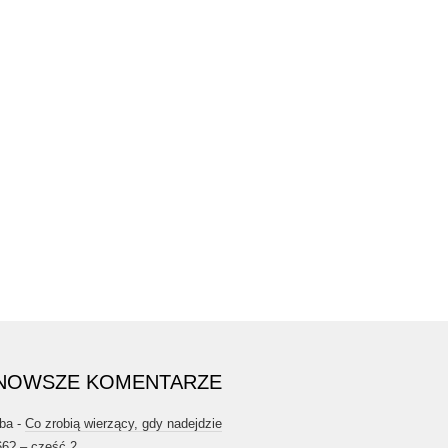
NOWSZE KOMENTARZE
ba
-
Co zrobią wierzący, gdy nadejdzie
66? – część 2