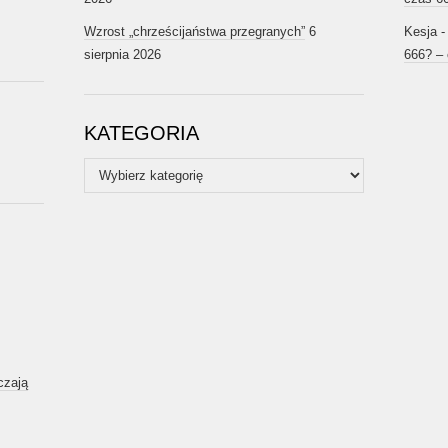
Wzrost „chrześcijaństwa przegranych”
6
Kesja
sierpnia 2026
666? –
KATEGORIA
Kategoria
czają