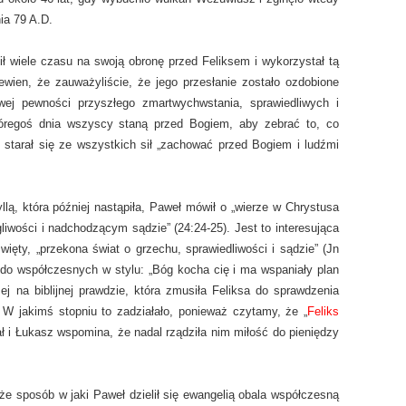
nia 79 A.D.
cił wiele czasu na swoją obronę przed Feliksem i wykorzystał tą
ewien, że zauważyliście, że jego przesłanie zostało ozdobione
wej pewności przyszłego zmartwychwstania, sprawiedliwych i
któregoś dnia wszyscy staną przed Bogiem, aby zebrać to, co
e starał się ze wszystkich sił „zachować przed Bogiem i ludźmi
lą, która później nastąpiła, Paweł mówił o „wierze w Chrystusa
liwości i nadchodzącym sądzie” (24:24-25). Jest to interesująca
więty, „przekona świat o grzechu, sprawiedliwości i sądzie” (Jn
 do współczesnych w stylu: „Bóg kocha cię i ma wspaniały plan
zej na biblijnej prawdzie, która zmusiła Feliksa do sprawdzenia
 W jakimś stopniu to zadziałało, ponieważ czytamy, że „
Feliks
wał i Łukasz wspomina, że nadal rządziła nim miłość do pieniędzy
e sposób w jaki Paweł dzielił się ewangelią obala współczesną