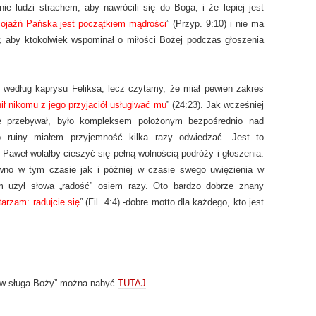
e ludzi strachem, aby nawrócili się do Boga, i że lepiej jest
ojaźń Pańska jest początkiem mądrości
” (Przyp. 9:10) i nie ma
, aby ktokolwiek wspominał o miłości Bożej podczas głoszenia
 według kaprysu Feliksa, lecz czytamy, że miał pewien zakres
nił nikomu z jego przyjaciół usługiwać mu
” (24:23). Jak wcześniej
e przebywał, było kompleksem położonym bezpośrednio nad
 ruiny miałem przyjemność kilka razy odwiedzać. Jest to
Paweł wolałby cieszyć się pełną wolnością podróży i głoszenia.
ówno w tym czasie jak i później w czasie swego uwięzienia w
m użył słowa „radość” osiem razy. Oto bardzo dobrze znany
arzam: radujcie się
” (Fil. 4:4) -dobre motto dla każdego, kto jest
ów sługa Boży” można nabyć
TUTAJ