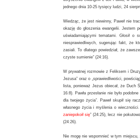
jednego dnia 10-25 tysięcy ludzi, 24 sierp
Wiedząc, że jest niewinny, Paweł nie tra
okazję do głoszenia ewangelii. Jestem p
uświadamiającymi tematami. Głosił o s
niesprawiedliwych, sugerując fakt, że 
zasiali. To dlatego powiedział, że zawsz
czyste sumienie” (24:16).
W prywatnej rozmowie z Feliksem i Druzyl
Jezusa” oraz o „sprawiedliwości, powściąg
lista, ponieważ Jezus obiecał, że Duch Ś
16:8). Pawła przesłanie nie było podobne
dla twojego życia”. Paweł skupił się rac
własnego życia i myślenia o wieczności.
zaniepokoił się
” (24:25), lecz nie pokuto
(24:26).
Nie mogę nie wspomnieć w tym miejscu, ż