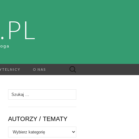
.PL
Boga
Szukaj:
YTELNICY
O NAS
Szukaj:
AUTORZY / TEMATY
Autorzy
/