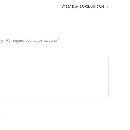
WIZJA DLA IZRAELA 03.07.09
→
ny.
Wymagane pola są oznaczone
*