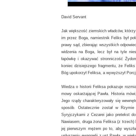
David Servant
Jak większość ziemskich władców, którzy 
im przez Boga, namiestnik Feliks był poł
prawy sąd, zbierając wszystkich odpowied
widzenia na Boga, lecz był na tyle nie
łapówkę i okazywać stronniczość Żydom
koniec dzisiejszego fragmentu, że Felik
Bóg upokorzył Feliksa, a wywyższył Porc
Wiedza o historii Feliksa pokazuje rozmi
mowy oskarżającej Pawła. Historia mówi,
Jego rządy charakteryzowały się wewnętr
sposób. Ostatecznie został w Rzymie 
Syryjczykami z Cezarei jako pretekst do
Nawiasem, druga żona Feliksa (z trzech) D
jej pierwszym mężem po to, aby wyszła 
usłyszeniu ewangelii z ust Pawła, w wiek