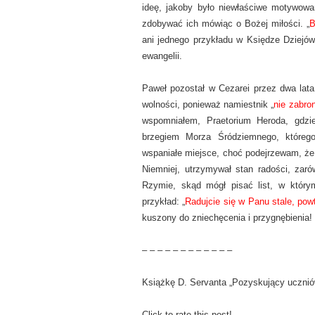
ideę, jakoby było niewłaściwe motywowani
zdobywać ich mówiąc o Bożej miłości. „
B
ani jednego przykładu w Księdze Dziejów
ewangelii.
Paweł pozostał w Cezarei przez dwa lata
wolności, ponieważ namiestnik „
nie zabro
wspomniałem, Praetorium Heroda, gdzi
brzegiem Morza Śródziemnego, którego
wspaniałe miejsce, choć podejrzewam, że 
Niemniej, utrzymywał stan radości, zar
Rzymie, skąd mógł pisać list, w który
przykład: „
Radujcie się w Panu stale, powt
kuszony do zniechęcenia i przygnębienia!
– – – – – – – – – – – –
Książkę D. Servanta „Pozyskujący uczni
Click to rate this post!