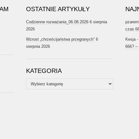
RAM
OSTATNIE ARTYKUŁY
NAJ
Codzienne rozważania_06.08.2026
6 sierpnia
pzarem
2026
czas 6
Wzrost „chrześcijaństwa przegranych”
6
Kesja
sierpnia 2026
666? –
KATEGORIA
Kategoria