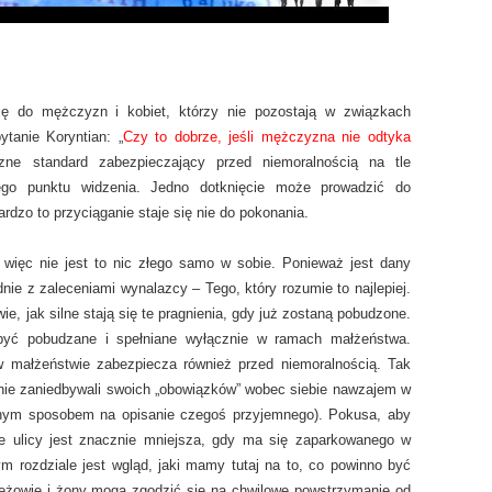
ię do mężczyzn i kobiet, którzy nie pozostają w związkach
tanie Koryntian: „
Czy to dobrze, jeśli mężczyzna nie odtyka
czne standard zabezpieczający przed niemoralnością na tle
ego punktu widzenia. Jedno dotknięcie może prowadzić do
dzo to przyciąganie staje się nie do pokonania.
 więc nie jest to nic złego samo w sobie. Ponieważ jest dany
e z zaleceniami wynalazcy – Tego, który rozumie to najlepiej.
ie, jak silne stają się te pragnienia, gdy już zostaną pobudzone.
a być pobudzane i spełniane wyłącznie w ramach małżeństwa.
 małżeństwie zabezpiecza również przed niemoralnością. Tak
nie zaniedbywali swoich „obowiązków” wobec siebie nawzajem w
wnym sposobem na opisanie czegoś przyjemnego). Pokusa, aby
nie ulicy jest znacznie mniejsza, gdy ma się zaparkowanego w
 rozdziale jest wgląd, jaki mamy tutaj na to, co powinno być
żowie i żony mogą zgodzić się na chwilowe powstrzymanie od