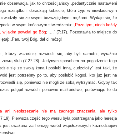
mnie obserwacja, jak to chrześcijańscy „pedantycznie nastawieni
ego rozsądku i doradzają kobiecie, która żyje w niewłaściwym
ie rozwodziły się ze swymi bezwzględnymi mężami. Wydaje się, że
zypadki w swym końcowym stwierdzeniu: „
Poza tym, niech każdy
, w jakim powołał go Bóg
; ….” (7:17). Pozostawia to miejsce do
ętaj: „Pan, twój Bóg, dał ci mózg!
 którzy wcześniej rozwiedli się, aby byli samotni, wyraźnie
ie zawrą ślub (7:27-28). Jedynym sposobem na pogodzenie tego
dzie się ze swoją żoną i poślubi inną, cudzołoży” jest taki, że
ód jest potrzebny po to, aby poślubić kogoś, kto już jest na
 rozwiedli się, ponieważ nie mogli ze sobą wytrzymać. Gdyby tak
 Jezus potępił rozwód i ponowne małżeństwo, porównując to do
a ani nieobrzezanie nie ma żadnego znaczenia, ale tylko
. 7:19). Pierwsza część tego wersu była postrzegana jako herezja
wa jest uważana za herezję wśród współczesnych kaznodziejów
szeństwo.