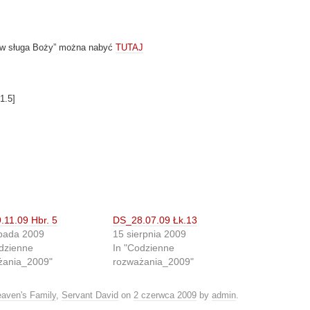
ów sługa Boży” można nabyć
TUTAJ
1.5
]
11.09 Hbr. 5
DS_28.07.09 Łk.13
opada 2009
15 sierpnia 2009
dzienne
In "Codzienne
żania_2009"
rozważania_2009"
aven's Family
,
Servant David
on
2 czerwca 2009
by
admin
.