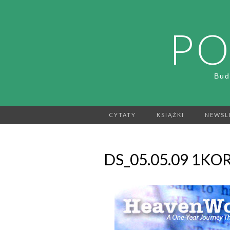
PO
Bud
CYTATY
KSIĄŻKI
NEWSL
DS_05.05.09 1KOR