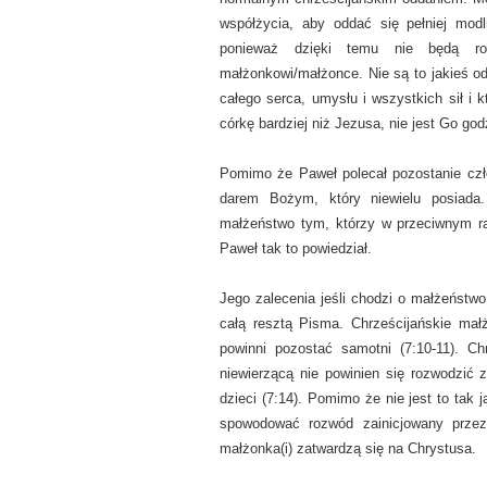
współżycia, aby oddać się pełniej modl
ponieważ dzięki temu nie będą ro
małżonkowi/małżonce. Nie są to jakieś od
całego serca, umysłu i wszystkich sił i 
córkę bardziej niż Jezusa, nie jest Go god
Pomimo że Paweł polecał pozostanie czło
darem Bożym, który niewielu posiada.
małżeństwo tym, którzy w przeciwnym razi
Paweł tak to powiedział.
Jego zalecenia jeśli chodzi o małżeństwo
całą resztą Pisma. Chrześcijańskie mał
powinni pozostać samotni (7:10-11). C
niewierzącą nie powinien się rozwodzić 
dzieci (7:14). Pomimo że nie jest to tak
spowodować rozwód zainicjowany przez
małżonka(i) zatwardzą się na Chrystusa.