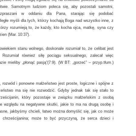
itwie. Samotnym ludziom poleca się, aby pozostali samotni,
zpraszani w oddaniu dla Pana, starając się podobać
ległe myśli dla tych, którzy kochają Boga nad wszystko inne, z
którzy rozumieją to, że każdy, kto kocha ojca, matkę, syna czy
zien (Mar. 10:37).
wiekiem stanu wolnego, doskonale rozumiał to, że celibat jest
 Rozumiał również siłę pociągu seksualnego, zalecał więc
e mieliby „płonąć pasją”(7:9). (W BT: „gorzeć” – przyp.tłum.)
, rozwód i ponowne małżeństwo jest proste, logiczne i spójne z
żeństwo ma się nie rozwodzić. Gdyby jednak tak się stało to
hrześcijanin, który pozostaje w związku małżeńskim z osobą
ze względu na negatywne skutki, jakie to ma na drugą osobę i
 jasne, jakbyśmy chcieli, łatwo można domyślić się, jak co może
 chrześcijanina; może to być przyczyną, że serca dzieci i