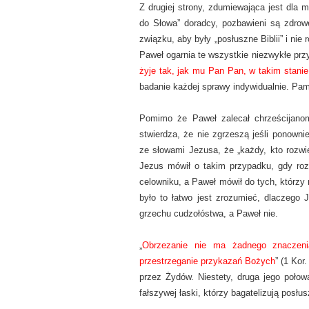
Z drugiej strony, zdumiewająca jest dla 
do Słowa” doradcy, pozbawieni są zdrow
związku, aby były „posłuszne Biblii” i n
Paweł ogarnia te wszystkie niezwykłe pr
żyje tak, jak mu Pan Pan, w takim stanie
badanie każdej sprawy indywidualnie. Pami
Pomimo że Paweł zalecał chrześcijanom,
stwierdza, że nie zgrzeszą jeśli ponown
ze słowami Jezusa, że „każdy, kto rozwie
Jezus mówił o takim przypadku, gdy rozw
celowniku, a Paweł mówił do tych, którzy
było to łatwo jest zrozumieć, dlaczego
grzechu cudzołóstwa, a Paweł nie.
„
Obrzezanie nie ma żadnego znaczeni
przestrzeganie przykazań Bożych
” (1 Kor
przez Żydów. Niestety, druga jego poło
fałszywej łaski, którzy bagatelizują posłu