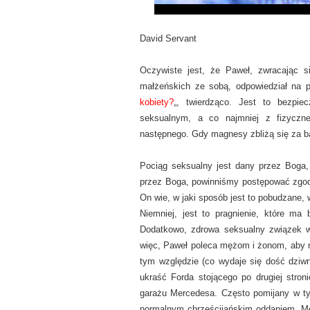
David Servant
Oczywiste jest, że Paweł, zwracając s
małżeńskich ze sobą, odpowiedział na py
kobiety?
„, twierdząco. Jest to bezpie
seksualnym, a co najmniej z fizyczn
następnego. Gdy magnesy zbliżą się za bar
Pociąg seksualny jest dany przez Boga,
przez Boga, powinniśmy postępować zgodni
On wie, w jaki sposób jest to pobudzane, w
Niemniej, jest to pragnienie, które m
Dodatkowo, zdrowa seksualny związek w
więc, Paweł poleca mężom i żonom, aby 
tym względzie (co wydaje się dość dzi
ukraść Forda stojącego po drugiej stro
garażu Mercedesa. Często pomijany w tym
normalnym chrześcijańskim oddaniem. Mę