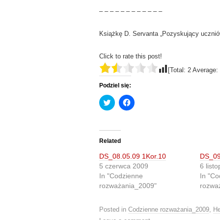
– – – – – – – – – – – –
Książkę D. Servanta „Pozyskujący uczni
Click to rate this post!
[Total:
2
Average:
Podziel się:
C
C
l
l
i
i
c
c
k
k
t
t
o
o
Related
s
s
h
h
DS_08.05.09 1Kor.10
DS_09.
a
a
r
r
5 czerwca 2009
6 list
e
e
In "Codzienne
In "Co
o
o
n
n
rozważania_2009"
rozwa
T
F
w
a
i
c
t
e
Posted in
Codzienne rozważania_2009
,
He
t
b