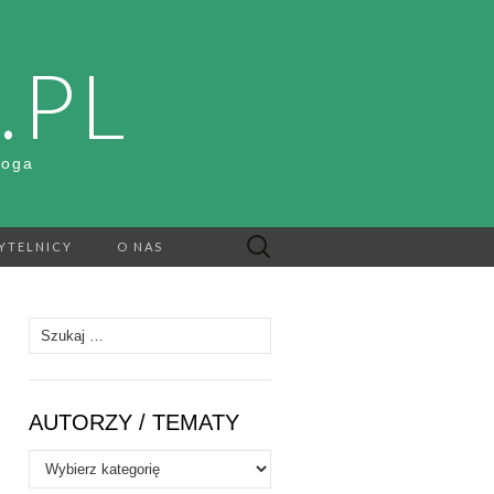
.PL
Boga
Szukaj:
YTELNICY
O NAS
Szukaj:
AUTORZY / TEMATY
Autorzy
/