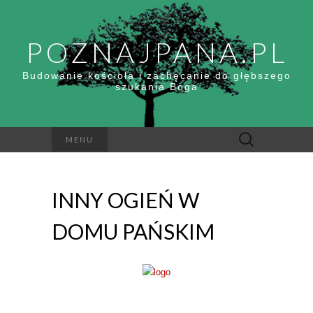
POZNAJPANA.PL
Budowanie kościoła i zachęcanie do głębszego
szukania Boga
Szukaj:
MENU
INNY OGIEŃ W
DOMU PAŃSKIM