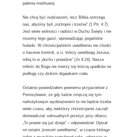
palenia marihuany.
Nie chcę być nudziarzem, lecz Biblia ostrzega
nas, abyśmy byli „roztropni i trzeźwi” (1 Ptr. 4:7).
Jest wiele wolności i radości w Duchu Święty i nie
musimy tego gasić, wprowadzając pogańskie
hulanki. W chrześcijańskim uwielbieniu nie chodzi
o tracenie kontroli, a ci, którzy uwielbiają Jezusa,
robią to w „duchu i prawdzie” (Jn 4:24). Nasza
miłość do Boga nie mierzy się ilością upadków na
podłogę czy dzikimi drgawkami ciała.
Ostatnio powiedziałem pewnemu przyjacielowi z
Pennsylwanii, że gdy ludzie zmęczą się tym
narkotykowym wyobrażeniem to nie będzie trzeba
wiele czasu, aby niektórzy chrześcijanie zaczęli
doświadczać seksualnych przeżyć przy ołtarzu.
„To prawie się już dzieje” – odpowiedział. Opisał
mi ostatni „koncert uwielbienia”, w czasie którego
jeden z muzyków symulował seks, uderzając w