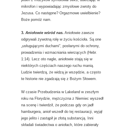
mikrofon i wypowiadając zmysłowe zwroty do
Jezusa. Co następne? Orgazmowe uwielbienie?
Boże pomóż nam.
3.
Aniołowie wśród nas.
Aniołowie zawsze
odgrywali żywotną rolę w życiu kościoła. Są one
„usługującymi duchami”, posłanymi do ochrony,
prowadzenia i wzmacniania wierzących (Hebr.
1:14). Lecz oto nagle, aniołowie stają się w
niektórych częściach naszego ruchu manią.
Ludzie twierdzą, że widzą je wszędzie, a często
te historie nie zgadzają się z Bożym Słowem.
W czasie Przebudzenia w Lakeland w zeszłym
roku na Florydzie, mężczyzna z Niemiec wyszedł
na scenę i twierdził, że podczas gdy on jadł
hamburgera, anioł wszedł do tej restauracji, wyjął
jego jelito i zastąpił je złotą substancją. Inni
składali świadectwa o aniołach, które zabierały