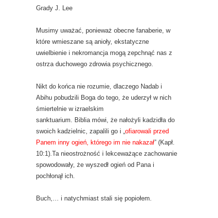
Grady
J. Lee
Musimy uważać, ponieważ obecne fanaberie, w
które wmieszane są anioły, ekstatyczne
uwielbienie i nekromancja mogą zepchnąć nas z
ostrza duchowego zdrowia psychicznego.
Nikt do końca nie rozumie, dlaczego Nadab i
Abihu pobudzili Boga do tego, że uderzył w nich
śmiertelnie w izraelskim
sanktuarium. Biblia mówi, że nałożyli kadzidła do
swoich
kadzielnic, zapalili go i „
ofiarowali przed
Panem inny ogień, którego im nie nakazał
” (Kapł.
10:1).Ta nieostrożność i lekceważące zachowanie
spowodowały, że wyszedł ogień od Pana i
pochłonął ich.
Buch,… i natychmiast stali się popiołem.