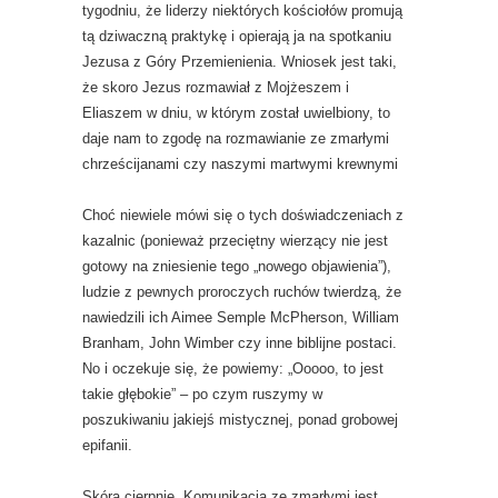
tygodniu, że liderzy niektórych kościołów promują
tą dziwaczną praktykę i opierają ja na spotkaniu
Jezusa z Góry Przemienienia. Wniosek jest taki,
że skoro Jezus rozmawiał z Mojżeszem i
Eliaszem w dniu, w którym został uwielbiony, to
daje nam to zgodę na rozmawianie ze zmarłymi
chrześcijanami czy naszymi martwymi krewnymi
Choć niewiele mówi się o tych doświadczeniach z
kazalnic (ponieważ przeciętny wierzący nie jest
gotowy na zniesienie tego „nowego objawienia”),
ludzie z pewnych proroczych ruchów twierdzą, że
nawiedzili ich Aimee Semple McPherson, William
Branham, John Wimber czy inne biblijne postaci.
No i oczekuje się, że powiemy: „Ooooo, to jest
takie głębokie” – po czym ruszymy w
poszukiwaniu jakiejś mistycznej, ponad grobowej
epifanii.
Skóra cierpnie. Komunikacja ze zmarłymi jest