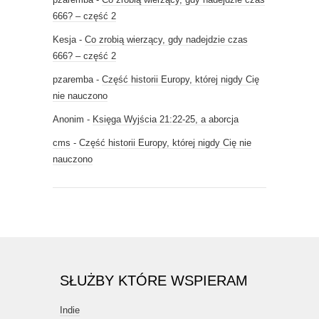
666? – część 2
Kesja
-
Co zrobią wierzący, gdy nadejdzie czas
666? – część 2
pzaremba
-
Część historii Europy, której nigdy Cię
nie nauczono
Anonim
-
Księga Wyjścia 21:22-25, a aborcja
cms
-
Część historii Europy, której nigdy Cię nie
nauczono
SŁUŻBY KTÓRE WSPIERAM
Indie