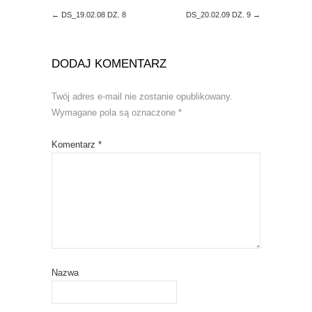
d
n
o
d
←
DS_19.02.08 DZ. 8
DS_20.02.09 DZ. 9
→
w
o
)
w
)
DODAJ KOMENTARZ
Twój adres e-mail nie zostanie opublikowany.
Wymagane pola są oznaczone
*
Komentarz
*
Nazwa