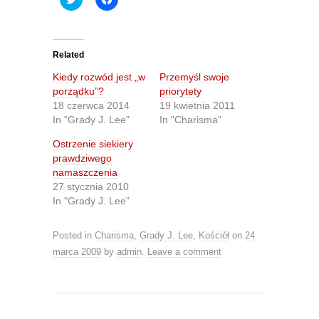
l
l
i
i
c
c
k
k
t
t
o
o
Related
s
s
h
h
Kiedy rozwód jest „w
Przemyśl swoje
a
a
r
r
porządku”?
priorytety
e
e
18 czerwca 2014
19 kwietnia 2011
o
o
n
n
In "Grady J. Lee"
In "Charisma"
T
F
w
a
Ostrzenie siekiery
i
c
t
e
prawdziwego
t
b
namaszczenia
e
o
r
o
27 stycznia 2010
(
k
O
(
In "Grady J. Lee"
p
O
e
p
n
e
Posted in
Charisma
,
Grady J. Lee
,
Kościół
on
24
s
n
i
s
marca 2009
by
admin
.
Leave a comment
n
i
n
n
e
n
w
e
w
w
i
w
n
i