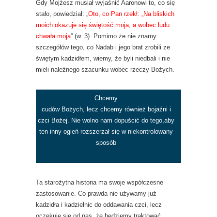
Gdy Mojżesz musiał wyjaśnić Aaronowi to, co się
stało, powiedział: „
Oto, co Pan rzekł: „Na bliskich
moich okazuje się świętość moja, a wobec ludu
chwała moja
” (w. 3). Pomimo że nie znamy
szczegółów tego, co Nadab i jego brat zrobili ze
świętym kadzidłem, wiemy, że byli niedbali i nie
mieli należnego szacunku wobec rzeczy Bożych.
Chcemy
cudów Bożych, lecz chcemy również bojaźni i
czci Bożej. Nie
wolno nam dopuścić do tego,aby
ten inny ogień rozszerzał się w niekontrolowany
sposób
Ta starożytna historia ma swoje współczesne
zastosowanie. Co prawda nie używamy już
kadzidła i kadzielnic do oddawania czci, lecz
oczekuje się od nas, że będziemy traktować