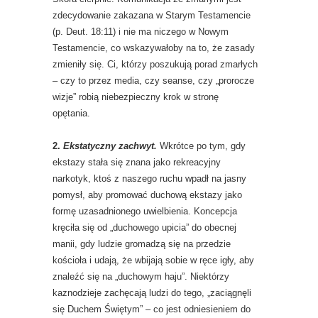
zdecydowanie zakazana w Starym Testamencie
(p. Deut. 18:11) i nie ma niczego w Nowym
Testamencie, co wskazywałoby na to, że zasady
zmieniły się. Ci, którzy poszukują porad zmarłych
– czy to przez media, czy seanse, czy „prorocze
wizje” robią niebezpieczny krok w stronę
opętania.
2.
Ekstatyczny zachwyt.
Wkrótce po tym, gdy
ekstazy stała się znana jako rekreacyjny
narkotyk, ktoś z naszego ruchu wpadł na jasny
pomysł, aby promować duchową ekstazy jako
formę uzasadnionego uwielbienia. Koncepcja
kręciła się od „duchowego upicia” do obecnej
manii, gdy ludzie gromadzą się na przedzie
kościoła i udają, że wbijają sobie w ręce igły, aby
znaleźć się na „duchowym haju”. Niektórzy
kaznodzieje zachęcają ludzi do tego, „zaciągnęli
się Duchem Świętym” – co jest odniesieniem do