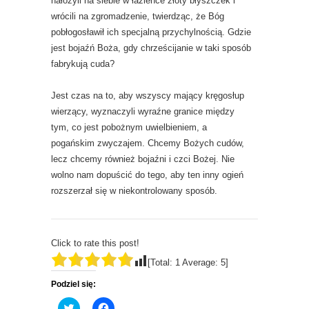
nałożyli na siebie w łazience złoty błyszczek i
wrócili na zgromadzenie, twierdząc, że Bóg
pobłogosławił ich specjalną przychylnością. Gdzie
jest bojaźń Boża, gdy chrześcijanie w taki sposób
fabrykują cuda?
Jest czas na to, aby wszyscy mający kręgosłup
wierzący, wyznaczyli wyraźne granice między
tym, co jest pobożnym uwielbieniem, a
pogańskim zwyczajem. Chcemy Bożych cudów,
lecz chcemy również bojaźni i czci Bożej. Nie
wolno nam dopuścić do tego, aby ten inny ogień
rozszerzał się w niekontrolowany sposób.
Click to rate this post!
[Total:
1
Average:
5
]
Podziel się:
C
C