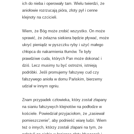
ich do nieba i operowały tam. Wielu twierdzi, że
aniołowie rozrzucają pióra, złoty pył i cenne
klejnoty na czcicieli.
Wiem, że Bóg może zrobić wszystko. On może
sprawić, że żelazna siekiera będzie pływać, może
ukryć pieniądz w pyszczku ryby i użyć małego
chłopca do nakarmienia tłumów. Te były
prawdziwe cuda, których Pan może dokonać i
dziś. Lecz musimy tu być ostrożni, istnieją
podróbki. Jeśli promujemy fałszywy cud czy
fałszywego anioła w domu Pańskim, bierzemy
udział w innym ogniu.
Znam przypadek człowieka, który został złapany
na sianiu fałszywych klejnotów na podłodze w
kościele. Powiedział przyjaciołom, że „zasiewał
pomieszczenie”, aby podnieść wiarę ludzi. Wiem
też o innych, którzy zostali złapani na tym, że