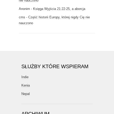
nie nauczono
Anonim
-
Księga Wyjścia 21:22-25, a aborcja
cms
-
Część historii Europy, której nigdy Cię nie
nauczono
SŁUŻBY KTÓRE WSPIERAM
Indie
Kenia
Nepal
ARCHIWUM