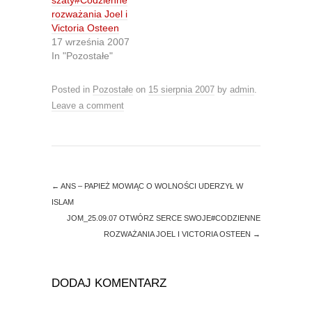
O
(
szaty#Codzienne
p
O
rozważania Joel i
e
p
n
e
Victoria Osteen
s
n
17 września 2007
i
s
n
i
In "Pozostałe"
n
n
e
n
w
e
Posted in
w
Pozostałe
w
on
15 sierpnia 2007
by
admin
.
i
w
Leave a comment
n
i
d
n
o
d
w
o
)
w
)
←
ANS – PAPIEŻ MOWIĄC O WOLNOŚCI UDERZYŁ W
ISLAM
JOM_25.09.07 OTWÓRZ SERCE SWOJE#CODZIENNE
ROZWAŻANIA JOEL I VICTORIA OSTEEN
→
DODAJ KOMENTARZ