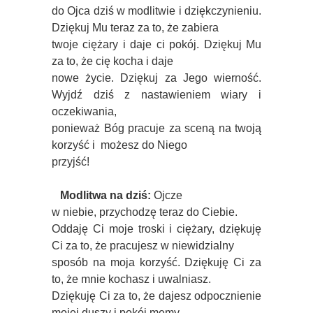
do Ojca dziś w modlitwie i dziękczynieniu.
Dziękuj Mu teraz za to, że zabiera
twoje ciężary i daje ci pokój. Dziękuj Mu
za to, że cię kocha i daje
nowe życie. Dziękuj za Jego wierność.
Wyjdź dziś z nastawieniem wiary i
oczekiwania,
ponieważ Bóg pracuje za sceną na twoją
korzyść i możesz do Niego
przyjść!
Modlitwa na dziś:
Ojcze
w niebie, przychodzę
teraz
do Ciebie.
Oddaję Ci moje troski i ciężary, dziękuję
Ci za to, że pracujesz w niewidzialny
sposób na moja korzyść. Dziękuję Ci za
to, że mnie kochasz i uwalniasz.
Dziękuję Ci za to, że dajesz odpocznienie
mojej duszy i pokój memy