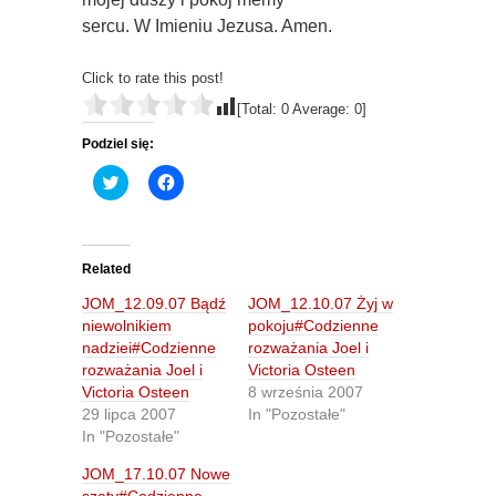
sercu. W Imieniu Jezusa. Amen.
Click to rate this post!
[Total:
0
Average:
0
]
Podziel się:
C
C
l
l
i
i
c
c
k
k
t
t
o
o
Related
s
s
h
h
JOM_12.09.07 Bądź
JOM_12.10.07 Żyj w
a
a
r
r
niewolnikiem
pokoju#Codzienne
e
e
nadziei#Codzienne
rozważania Joel i
o
o
n
n
rozważania Joel i
Victoria Osteen
T
F
Victoria Osteen
8 września 2007
w
a
i
c
29 lipca 2007
In "Pozostałe"
t
e
In "Pozostałe"
t
b
e
o
r
o
JOM_17.10.07 Nowe
(
k