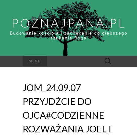
POZNAJPANA.PL
Budowanie kościoła i zachęcanie do głębszego
szukania Boga
Szukaj:
MENU
JOM_24.09.07
PRZYJDŹCIE DO
OJCA#CODZIENNE
ROZWAŻANIA JOEL I