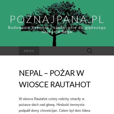
POZNAJPANA.PL
Budowanie kościoła i zachęcanie do głębszego
szukania Boga
Szukaj:
MENU
NEPAL – POŻAR W
WIOSCE RAUTAHOT
W wiosce Rautahot cztery rodziny straciły w
pożarze dach nad głową. Hinduski terrorysta
podpalił domy chrześcijan. Celem był dom lidera