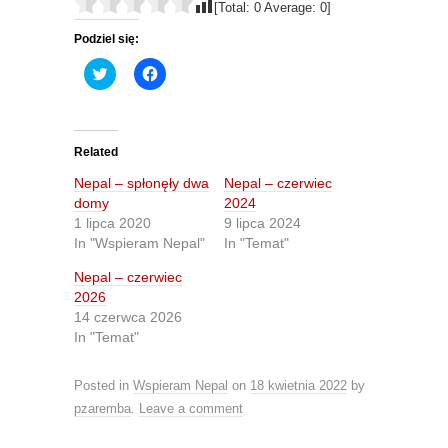
[Total:
0
Average:
0
]
Podziel się:
C
C
l
l
i
i
c
c
k
k
t
t
o
o
Related
s
s
h
h
Nepal – spłonęły dwa
Nepal – czerwiec
a
a
r
r
domy
2024
e
e
1 lipca 2020
9 lipca 2024
o
o
n
n
In "Wspieram Nepal"
In "Temat"
T
F
w
a
Nepal – czerwiec
i
c
t
e
2026
t
b
14 czerwca 2026
e
o
r
o
In "Temat"
(
k
O
(
p
O
e
p
Posted in
Wspieram Nepal
on
18 kwietnia 2022
by
n
e
s
n
pzaremba
.
Leave a comment
i
s
n
i
n
n