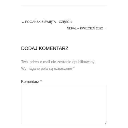
e
n
w
e
w
w
i
w
n
i
d
n
←
POGAŃSKIE ŚWIĘTA – CZĘŚĆ 1
o
d
NEPAL – KWIECIEŃ 2022
→
w
o
)
w
)
DODAJ KOMENTARZ
Twój adres e-mail nie zostanie opublikowany.
Wymagane pola są oznaczone
*
Komentarz
*