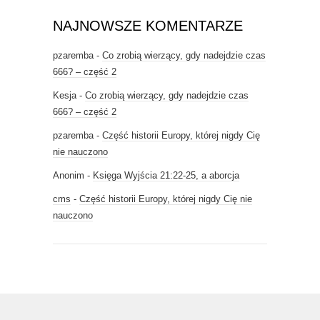
NAJNOWSZE KOMENTARZE
pzaremba
-
Co zrobią wierzący, gdy nadejdzie czas
666? – część 2
Kesja
-
Co zrobią wierzący, gdy nadejdzie czas
666? – część 2
pzaremba
-
Część historii Europy, której nigdy Cię
nie nauczono
Anonim
-
Księga Wyjścia 21:22-25, a aborcja
cms
-
Część historii Europy, której nigdy Cię nie
nauczono